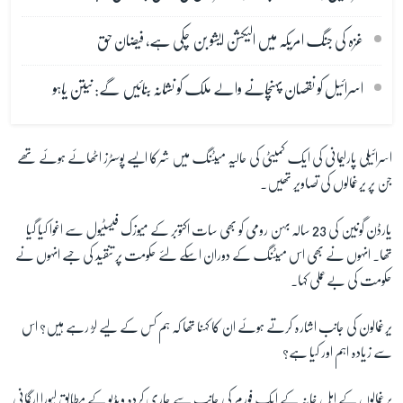
غزہ کی جنگ امریکہ میں الیکشن ایشو بن چکی ہے، فیضان حق
اسرائیل کو نقصان پہنچانے والے ملک کو نشانہ بنائیں گے: نیتن یاہو
اسرائیلی پارلیمانی کی ایک کمیٹی کی حالیہ میٹنگ میں شرکا ایسے پوسٹرز اٹھائے ہوئے تھے
جن پر یرغمالوں کی تصاویر تھیں۔
یارڈن گونین کی 23 سالہ بہن رومی کو بھی سات اکتوبر کے میوزک فیسٹیول سے اغوا کیا گیا
تھا۔ انہوں نے بھی اس میٹنگ کے دوران اسکے لئے حکومت پر تنقید کی جسے انہوں نے
حکومت کی بےعملی کہا۔
یرغمالون کی جانب اشارہ کرتے ہوئے ان کا کہنا تھا کہ ہم کس کے لیے لڑ رہے ہیں؟ اس
سے زیادہ اہم اور کیا ہے؟
یرغمالوں کے اہلِ خانہ کے ایک فورم کی جانب سے جاری کردہ ویڈیو کے مطابق لیورا ارگمانی