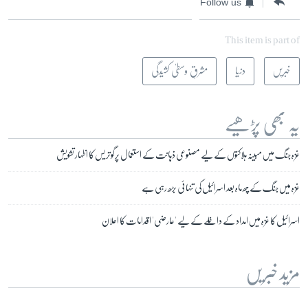
Follow us
This item is part of
خبریں
دنیا
مشرقِ وسطیٰ کشیدگی
یہ بھی پڑھیے
غزہ جنگ میں مبینہ ہلاکتوں کے لیے مصنوعی ذہانت کے استعمال پرگوتریس کا اظہار تشویش
غزہ میں جنگ کے چھ ماہ بعد اسرائیل کی تنہائی بڑھ رہی ہے
اسرائیل کا غزہ میں امداد کے داخلے کے لیے 'عارضی' اقدامات کا اعلان
مزید خبریں