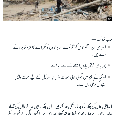
آرٹ
آزادیٔ صحافت
سائنس و ٹیکنالوجی
صحت
ویب ڈیسک —
دلچسپ و عجیب
اسرائیلی وزیرِ اعظم حماس کو ختم کرنے اور یرغمالوں کو گھر لانے کا عزم ظاہر کرتے
ویڈیوز
رہے ہیں۔
آڈیو
بن یامین نیتن یاہو پر استعفے کے لیے دباؤ ہے۔
اسپیشل کوریج
امریکہ نے غزہ میں بگڑتی ہوئی صورتِ حال پر اسرائیل کے لیے حمایت واپس
اداریہ
لینے کی دھمکی دی ہے۔
Learning English
FOLLOW US
اسرائیل حماس کی جنگ کو چھ ماہ مکمل ہوگئے ہیں۔ اس جنگ میں مرنے والوں کی تعداد
ہزاروں میں ہے جہاں غزہ کا ہنستا بستا شہر کھنڈر بن چکا ہے۔ لاکھوں لوگ بے گھر ہو چکے