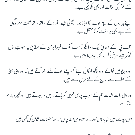
کے کینسر کی حالت اور بھی بگڑ چکی ہے۔
اپنے پیاروں کے لاپتا ہونے کا دباؤ لیورا ارگمانی جیسے افراد کے ساتھ ساتھ صحت مند لوگوں
کے لیے بھی برداشت کرنا مشکل ہے۔
’اے پی‘ کے مطابق ایک سائیکو انالسٹ آفرٹ شپیرا برمن کے مطابق یہ صورتِ حال
کینسر جیسے مرض کو اور بھی بدتر بنا دیتی ہے۔
اور ویڈیو میں نوا کے والد یاکوو ارگمانی اپنے آنسو پیتے ہوئے کہتے نظر آتے ہیں کہ وہ اپنی بیٹی
کے حوالے سے ہر چیز کے لئے ترس رہے ہیں.
وہ اپنی بات شدت غم کے سبب پوری نہیں کرپاتے۔ بس سر ہلاتے ہیں اور کیمرہ بند ہو
جاتا ہے۔
اس رپورٹ میں خبر رساں ادارے ’ایسوسی ایٹڈ پرس‘ سے معلومات شامل کی گئی ہیں۔