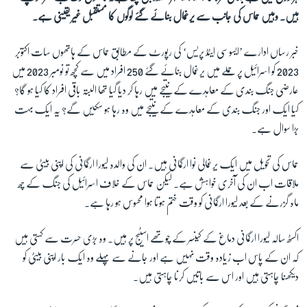
ہیں۔ وہیں حماس کی جانب سے یرغمال بنائے گئے لوگوں کا مستقبل غیر یقینی ہے۔
زبان
خبر رساں ادارے ’ایسوسی ایٹڈ پریس‘ کی رپورٹ کے مطابق حماس کے ہاتھوں سات اکتوبر
2023 کو اسرائیل پر حملے میں یرغمال بنائے گئے 250 افراد میں سے کچھ تو نومبر 2023 میں
عارضی جنگ بندی کے معاہدے کے نتیجے میں رہا کر دیا گیا تھا البتہ باقی افراد کا کیا ہو گا؟
کیا ایک اور جنگ بندی کے معاہدے کے نتیجے میں وہ رہا ہو سکیں گے؟ یہ ایک بہت
بڑا سوال ہے۔
حماس کی تحویل میں ایک یرغمالی نوا ارگمانی ہیں۔ ان کی والدہ لیورا ارگمانی کی اپنی بیٹی سے
ملاقات اب ان کی آخری خواہش ہے۔ لیکن حماس کے خلاف اسرائیل کی جنگ کے چھ
ماہ گزرنے کے بعد لیورا ارگمانی کو وقت ختم ہوتا ہوا محسوس ہو رہا ہے۔
اکسٹھ سالہ لیورا ارگمانی دماغ کے کینسر کے چوتھے اسٹیج پر ہیں۔ وہ بڑی حسرت سے کہتی ہیں
کہ ان کے پاس اب زیادہ وقت نہیں ہے اور جانے سے پہلے وہ ایک بار اپنی بیٹی کو
دیکھنا چاہتی ہیں اور اس سے باتیں کرنا چاہتی ہیں۔