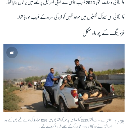
نوا ارگمانی کو سات اکتوبر 2023 کو جب حماس نے جنوبی اسرائیل پر حملے میں یرغمال بنایا تھا۔
نوا ارگمانی اس میوزک فیسٹیول میں موجود تھیں کو غزہ کی سرحد کے قریب ہو رہا تھا۔
غزہ جنگ کے چھ ماہ مکمل
حماس نے سات اکتوبر 2023 کو اسرائیل پر حملہ کیا تھا جس میں 1200 افراد ہلاک ہوئے تھے جس کے بعد
1/35
اسرائیل نے غزہ کا اسی دن محاصرہ کرکے حملے شروع کر دہے تھے۔