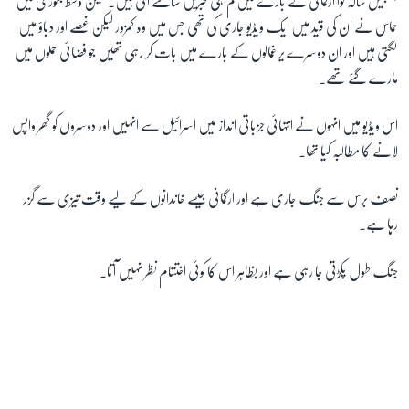
چھبیس سالہ نوا ارگمانی کے بارے میں کم ہی خبریں سامنے آئی ہیں۔ لیکن وسط جنوری میں
حماس نے ان کی قید میں ایک ویڈیو جاری کی تھی جس میں وہ کمزور لیکن غصے اور دباؤ میں
لگتی ہیں اور ان دوسرے یرغمالوں کے بارے میں بات کر رہی تھیں جو فضائی حملوں میں
مارے گئے تھے۔
اس ویڈیو میں انہوں نے انتہائی جزباتی انداز میں اسرائیل سے انہیں اور دوسروں کو گھر واپس
لانے کا مطالبہ کیا تھا۔
نصف برس سے جنگ جاری ہے اور ارگمانی جیسے خاندانوں کے لیے وقت تیزی سے گزر
رہا ہے۔
جنگ طول پکڑتی جا رہی ہے اور بظاہر اس کا کوئی اختتام نظر نہیں آتا۔