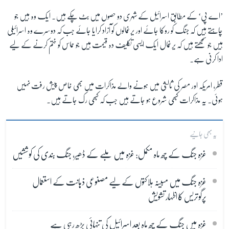
’اے پی‘ کے مطابق اسرائیل کے شہری دو حصوں میں بٹ چکے ہیں۔ ایک وہ ہیں جو
چاہتے ہیں کہ جنگ کو روکا جائے اور یرغمالوں کو آزاد کرایا جائے جب کہ دوسرے وہ اسرائیلی
ہیں جو سمجھتے ہیں کہ یرغمال ایک ایسی تکلیف دہ قیمت ہیں جو حماس کو ختم کرنے کے لیے
ادا کرنی ہے۔
قطر، امریکہ اور مصر کی ثالثی میں ہونے والے مذاکرات میں بھی خاص پیش رفت نہیں
ہوئی۔ یہ مذاکرات کبھی شروع ہو جاتے ہیں جب کہ کبھی رک جاتے ہیں۔
یہ بھی جانیے
غزہ جنگ کے چھ ماہ مکمل: غزہ میں ملبے کے ڈھیر، جنگ بندی کی کوششیں
غزہ جنگ میں مبینہ ہلاکتوں کے لیے مصنوعی ذہانت کے استعمال
پرگوتریس کا اظہار تشویش
غزہ میں جنگ کے چھ ماہ بعد اسرائیل کی تنہائی بڑھ رہی ہے