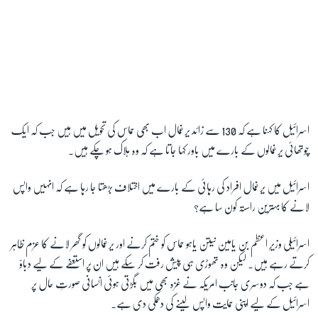
اسرائیل کا کہنا ہے کہ 130 سے زائد یرغمال اب بھی حماس کی تحویل میں ہیں جب کہ ایک
چوتھائی یرغمالوں کے بارے میں باور کہا جاتا ہے کہ وہ ہلاک ہو چکے ہیں۔
اسرائیل میں یرغمال افراد کی رہائی کے بارے میں اختلاف بڑھتا جا رہا ہے کہ انہیں واپس
لانے کا بہترین راستہ کون سا ہے؟
اسرائیلی وزیرِ اعظم بن یامین نیتن یاہو حماس کو ختم کرنے اور یرغمالوں کو گھر لانے کا عزم ظاہر
کرتے رہے ہیں۔ لیکن وہ تھوڑی ہی پیش رفت کر سکے ہیں ان پر استعفے کے لیے دباؤ
ہے جب کہ دوسری جانب امریکہ نے غزہ بھی میں بگڑتی ہوئی انسانی صورتِ حال پر
اسرائیل کے لیے اپنی حمایت واپس لینے کی دھمکی دی ہے۔