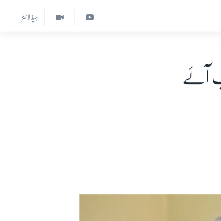
ہیڈ لائنز
کب آئے