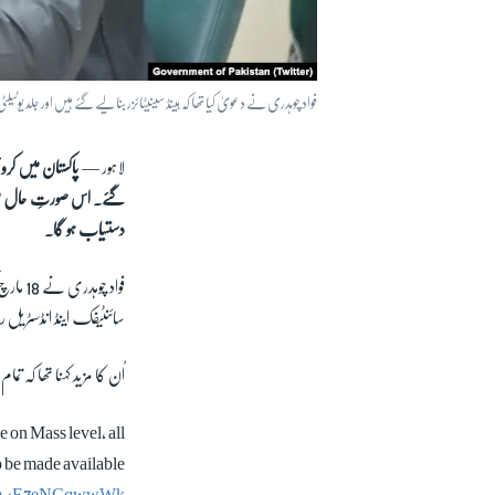
فواد چوہدری نے دعویٰ کیا تھا کہ ہینڈ سینیٹائزر بنا لیے گئے ہیں اور جلد ی
لاہور —
پاکستان میں کرو
گئے۔ اس صورتِ حال میں وف
دستیاب ہو گا۔
فواد چوہدری نے 18 مارچ کو اس حوالے سے اپنے ایک ٹوئٹ میں دعویٰ کیا تھا کہ
سائنٹیفک اینڈ انڈسٹریل ر
اُن کا مزید کہنا تھا کہ ت
on Mass level, all
o be made available