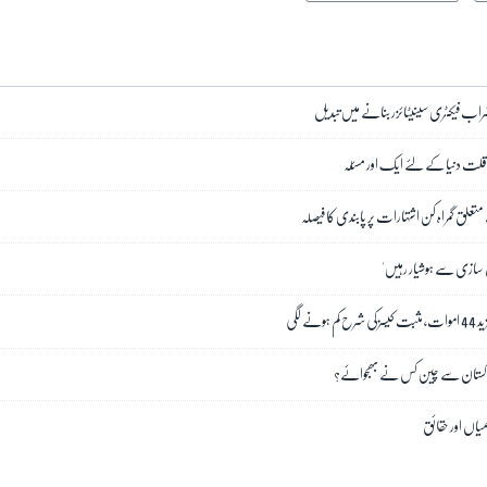
راب فیکٹری سینیٹائزر بنانے میں تبدیل
قلت دنیا کے لئے ایک اور مسئلہ
علق گمراہ کن اشتہارات پر پابندی کا فیصلہ
 سازی سے ہوشیار رہیں'
نے لگی
 پاکستان سے چین کس نے بھجوائے؟
میاں اور حقائق