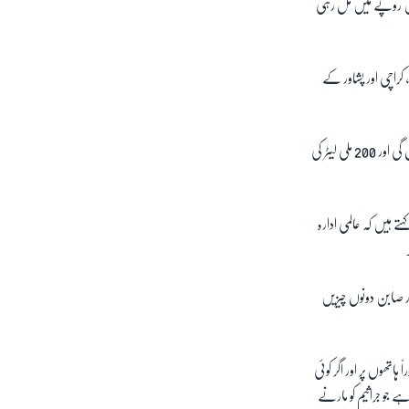
چپن روپے میں مل رہی
 کراچی اور پشاور کے
انہوں نے بتایا کہ تیار شدہ ہینڈ سینیٹائزر کی بوتلیں پی سی ایس آئی آر کے لاہور، کراچی اور پشاور کے دفاتر سے دستیاب ہوں گی اور 200 ملی لیٹر کی
تے ہیں کہ عالمی ادارہ
ور صابن دونوں چیزیں
اتھوں پر اور اگر کوئی
ہے جو جراثیم کو مارنے