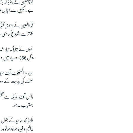
قرةالعین نے بتایا کہ ب
ہے۔ کہیں سے پچاس بوتل
قرةالعین نے دعوٰی کیا ک
دفاتر سے شروع کر دی 
بوتل 350 روپے میں دستیاب ہو گی۔
سروسز انسٹیٹوٹ آف میڈیکل
صحت کی ہدایت کے مطابق
وائس آف امریکہ سے گفتگو
دستیاب نہ ہو۔
ڈاکٹر محمد جاوید کے بقول
جراثیم وغیرہ موجود ہو تو 