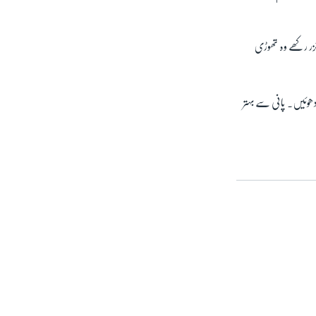
ائزر رکھے وہ تھوڑی
 دھوئیں۔ پانی سے بہتر