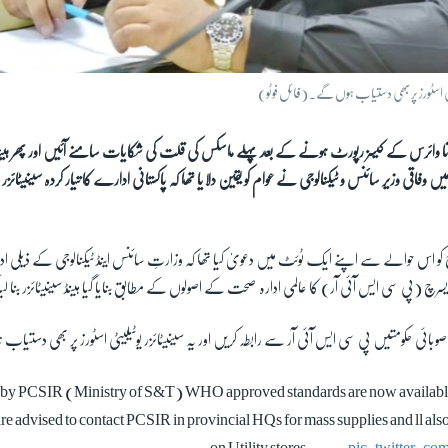
وٹیلٹی اسٹورز پر بھی دستیاب ہوں گے۔ (فائل فوٹو)
نا وائرس کے کیسز رپورٹ ہونے کے بعد پہلے ماسکس کی قلت کی شکایات سامنے آئیں اور پھر ہینڈ 
اقی وزیر سائنس و ٹیکنالوجی نے عوام کو یقین دلایا تھا کہ پاکستانی ادارے کا تیار کردہ سینیٹائزر
وزارتِ سائنس اینڈ ٹیکنالوجی کے ذیلی ا
یسرچ (پی سی ایس آئی آر) کا عالمی ادارہ صحت کے اصولوں کے مطابق بنایا گیا ہینڈ سینیٹائزر بنا لی
مام صوبائی حکومتیں پی سی ایس آئی آر سے رابطہ کریں اور یہ سینیٹائزر یوٹیلیٹی اسٹورز پر بھی دستیاب ہ
 by PCSIR (Ministry of S&T) WHO approved standards are now available 
re advised to contact PCSIR in provincial HQs for mass supplies and ll als