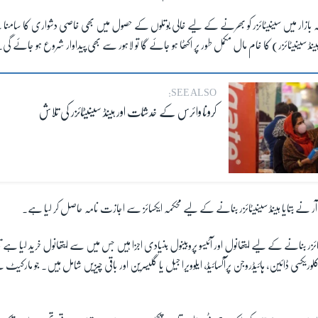
کہ بازار میں سینیٹائزر کو بھرنے کے لیے خالی بوتلوں کے حصول میں بھی خاصی دشواری کا سامنا 
ڈ سینیٹائزر) کا خام مال مکمل طور پر اکٹھا ہو جائے گا تو لاہور سے بھی پیداوار شروع ہو جائے گی۔
SEE ALSO:
کرونا وائرس کے خدشات اور ہینڈ سینیٹائزر کی تلاش
 نے بتایا ہینڈ سینیٹائزر بنانے کے لیے محکمہ ایکسائز سے اجازت نامہ حاصل کر لیا ہے۔
زر بنانے کے لیے ایتھانول اور آئیسو پروبینول بنیادی اجزا ہیں جس میں سے ایتھانول خرید لیا ہے تاہ
کلوریکسی ڈائین، ہائیڈروجن پرآکسائیڈ، ایلوویرا جیل یا گلیسرین اور باقی چیزیں شامل ہیں۔ جو مارکیٹ 