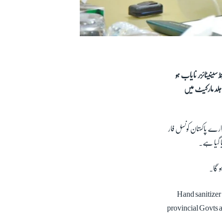
سینیٹائزر نایاب ہو
 جلد مارکیٹ میں
دارے پاکستان کونسل فار
ا گیا ہے۔
و گا۔
Hand sanitizer
provincial Govts a