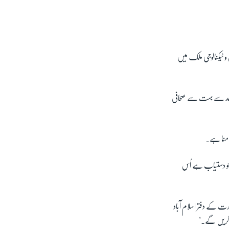
س و ٹیکنالوجی ملک میں
کے بعد سے بہت سے صحافی
امنا ہے۔
 جو دستیاب ہے اُس
رت کے دفتر اسلام آباد
ع کریں گے۔"