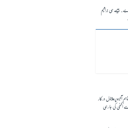
ہے۔ جیسے ہی جراثیم
م آئیسوپروپینول درکار
سے اکٹھی کی جا رہی