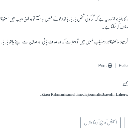
 کا بنیادہ فائدہ یہ ہے کہ اگر کوئی شخص بار بار ہاتھ دھونے نہیں جا سکتا تو وہ اپنی جیب میں سینیٹ
ھ صاف کر سکتا ہے۔
گر ہینڈ سائینیٹائزر دستیاب نہیں ہیں تو بہتر ہے کہ وہ صاف پانی اور صابن سے اپنے ہاتھ بار بار
Print
Foll
حمن
Zia ur Rahman is a multimedia journalist based in Lahore,
اسپیشل کوریج: کرونا وائرس