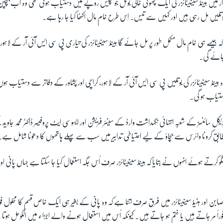
ازار میں ہینڈ سینیٹائزر کی ایک چھوٹی خالی بوتل جو پچیس روپے میں دستیاب ہوتی تھی وہ اب پ
یں مل رہی ہیں اور کہیں سے تیس۔ اِس طرح خام مال اکٹھا کیا جا رہا ہے۔
ہ جیسے ہی خام مال مکمل طور پر مل جائے گا ہینڈ سینیٹائزر کی تیاری پی سی ایس آئی آر کے لاہور،
جائے گی۔
 سائنسز کے شعبہ انتہائی نگہداشت وارڈ کے سینئر فزیشن اور ایسوسی ایٹ پروفیسر ڈاکٹر محمد جاوید کہ
 کرونا وائرس سے بچاؤ کے لیے احتیاطی تدابیر میں سب سے پہلے ہاتھوں کا دھونا شامل ہے۔
 کرتے ہوئے انہوں نے بتایا کہ ہینڈ سینیٹائزر صرف اُس جگہ استعمال کیا جا سکتا ہے جہاں پانی ا
 صابن اور ہنیڈ سینیٹائزر میں فرق صرف اتنا ہے کہ وہ پانی کے بغیر ہی ایک خاص قسم کا محلول فوراً ہ
وہ فوراً مر جاتے ہیں یا ختم ہو جاتے ہیں۔ کیونکہ اُس میں استعمال ہونے والے اجزاء میں الکوحل ہوتا 