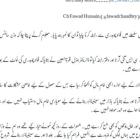
on Utility stores.....
pic.twitter.
لے میں فواد چوہدری سے رابطہ کرنا چاہا تو ان کا نمبر بند پایا۔ معلوم کرنے پر پتا چلا کہ وزیر سائن
 ایس آئی آر لاہور دفتر رابطہ کیا تو ڈائریکٹر جنرل قرةالعین نے بتایا کہ فواد چوہدری کی ٹوئٹ 
ر رہے ہیں۔
ٹائزر کے لیے ادارہ ابھی خام مال کو اکٹھا کر رہا ہے جس کے حصول کے لیے خاصی مشکلات کا س
 لاہور نے بتایا کہ بازار میں سینیٹائزر بنانے کے لیے معیاری خام مال دستیاب نہیں ہے اور
 ہوا ہے وہ اندر موجود نہیں ہے۔
اور خالی بوتلوں کو بھی جمع کر رہے ہیں۔ جمعرات کے روز کچھ نمونے تیار کیے تھے وہ ہم نے وزا
وع میں جہاں لوگوں کو ضرورت ہے اُنہیں فراہم کیا جا سکے۔ جلد لاہور سے سینیٹائزر بنانے شرو