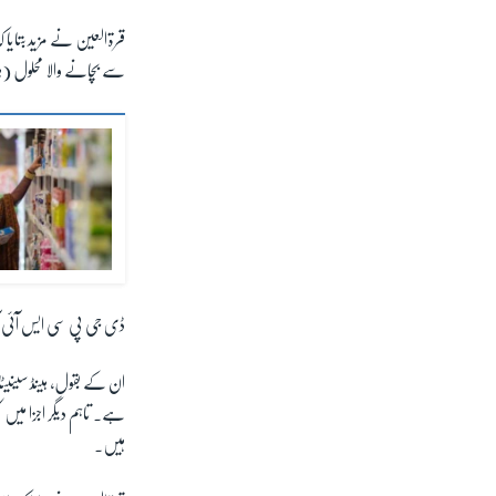
قرةالعین نے مزید بتایا 
سے بچانے والا محلول (ہین
ڈی جی پی سی ایس آئی آر
ان کے بقول، ہینڈ سینیٹائ
ہے۔ تاہم
دیگر
اجزا میں 
ہیں۔