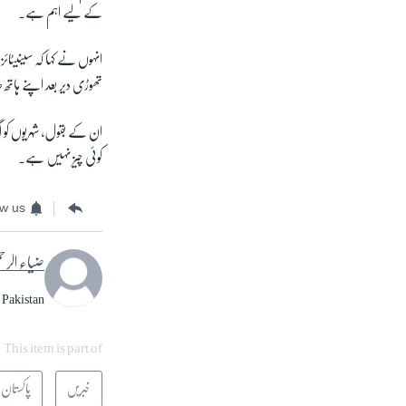
کے لیے اہم ہے۔
انہوں نے کہا کہ سینیٹائزر
تھوڑی دیر بعد اپنے ہات
ان کے بقول، شہریوں کو ا
کوئی چیز نہیں ہے۔
ow us
ضیاء الر
 Pakistan.
This item is part of
خبریں
پاکستان