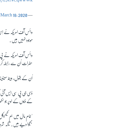
com/E7eNCqwwWk
March 18, 2020
— Ch Fawad Hussain (@fawadchaudhry)
وائس آف امریکہ نے اِس سلس
موجود نہیں ہیں۔
وائس آف امریکہ نے پی سی
حضرات اُن سے رابطہ ک
اُن کے بقول، ہینڈ سینی
ڈی جی پی سی ایس آئی آر
کے ڈبوں کے اوپر جو لکھا
"خام مال میں ہم کیمیکل 
بھجوا دیے ہیں۔ تاکہ شر