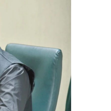
آرٹ
آزادیٔ صحافت
سائنس و ٹیکنالوجی
صحت
دلچسپ و عجیب
ویڈیوز
آڈیو
اسپیشل کوریج
اداریہ