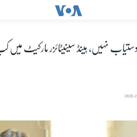
 دستیاب نہیں، ہینڈ سینیٹائزر مارکیٹ میں 