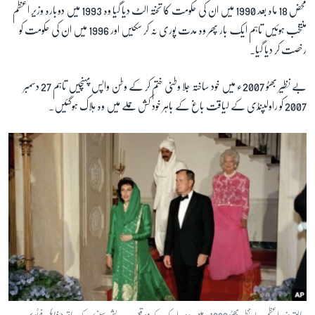
محض 18 ماہ بعد 1990 میں ان کی حکومت کا تختہ الٹ دیا گیا وہ 1993 میں دوبارہ وزیر اعظم
منتخب ہوئیں تاہم ایک بار پھر وہ مدت پوری نہ کر سکیں اور 1996 میں ان کی حکومت کو
رخصت کر دیا گیا۔
بے نظیر بھٹو 2007ء میں خود ساختہ جلا وطنی ختم کر کے وطن واپس پہنچیں تاہم 27 دسمبر
2007 کو راولپنڈی کے لیاقت باغ کے باہر خود کش حملے میں وہ ہلاک ہوگئیں۔
سابق وزیر اعظم بے نظیر بھٹو 1989ء میں دورہ امریکہ کے موقع پر صدر بش سینئر کے ساتھ(فائل فوٹو)