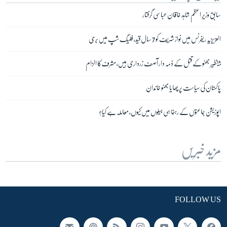
سابق وزیرِ اعظم شاہد خاقان عباسی گرفتار
العزیزیہ ریفرنس میں نواز شریف کو 7 سال قید، فلیگ شپ میں بری
بینظیر بھٹو کے قتل کے ذمہ دار آصف زرداری ہیں، مشرف کا الزام
پاکستان کی سیاست پر چھایا بھٹو خاندان
اپوزیشن جماعتوں کے رہنما ہی جیلوں میں کیوں، معاملہ ہے کیا؟
مزید خبریں
FOLLOW US