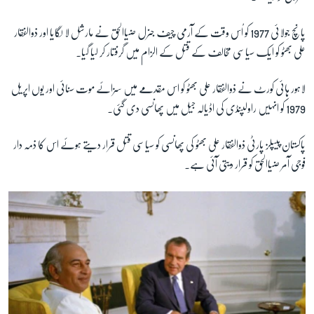
پانچ جولائی 1977 کو اُس وقت کے آرمی چیف جنرل ضیاالحق نے مارشل لا لگایا اور ذوالفقار
علی بھٹو کو ایک سیاسی مخالف کے قتل کے الزام میں گرفتار کر لیا گیا۔
لاہور ہائی کورٹ نے ذوالفقار علی بھٹو کو اس مقدمے میں سزائے موت سنائی اور یوں اپریل
1979 کو انہیں راولپنڈی کی اڈیالہ جیل میں پھانسی دی گئی۔
پاکستان پیپلز پارٹی ذوالفقار علی بھٹو کی پھانسی کو سیاسی قتل قرار دیتے ہوئے اس کا ذمہ دار
فوجی آمر ضیاالحق کو قرار دیتی آئی ہے۔