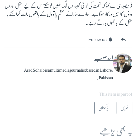
فواد چوہدری نے کہا کہ "تخت کی لڑائی کمزور دل لوگ نہیں لڑ سکتے اس کے لیے عقل اور دل
دونوں کا میل درکار ہوتا ہے۔ ہمارے وزرائے اعظم یا تو دل کے ہاتھوں مات کھا گئے یا
عقل کے ہاتھوں ہارتے رہے۔
Follow us
اسد صہیب
Asad Sohaib is a multimedia journalist based in Lahore,
Pakistan.
This item is part of
خبریں
پاکستان
یہ بھی پڑھیے