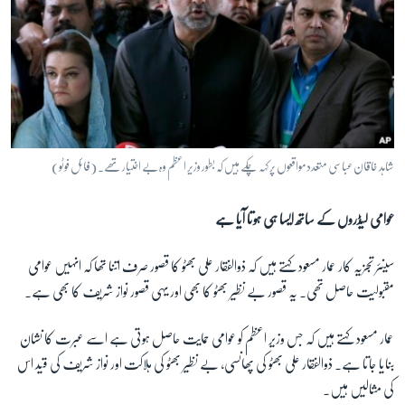
شاہد خاقان عباسی متعدد مواقعوں پر کہہ چکے ہیں کہ بطور وزیر اعظم وہ بے اختیار تھے۔ (فائل فوٹو)
عوامی لیڈروں کے ساتھ ایسا ہی ہوتا آیا ہے
سینئر تجزیہ کار عمار مسعود کہتے ہیں کہ ذوالفقار علی بھٹو کا قصور صرف اتنا تھا کہ انہیں عوامی
مقبولیت حاصل تھی۔ یہ قصور بے نظیر بھٹو کا بھی اور یہی قصور نواز شریف کا بھی ہے۔
عمار مسعود کہتے ہیں کہ جس وزیر اعظم کو عوامی حمایت حاصل ہوتی ہے اسے عبرت کا نشان
بنایا جاتا ہے۔ ذوالفقار علی بھٹو کی پھانسی، بے نظیر بھٹو کی ہلاکت اور نواز شریف کی قید اس
کی مثالیں ہیں۔