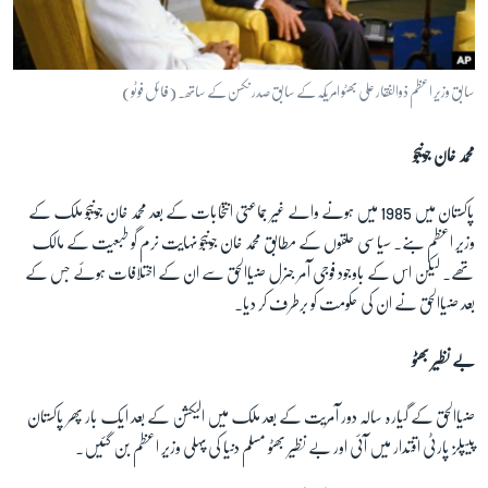
سابق وزیر اعظم ذوالفقار علی بھٹو امریکہ کے سابق صدر نکسن کے ساتھ۔ (فائل فوٹو)
محمد خان جونیجو
پاکستان میں 1985 میں ہونے والے غیر جماعتی انتخابات کے بعد محمد خان جونیجو ملک کے
وزیر اعظم بنے۔ سیاسی حلقوں کے مطابق محمد خان جونیجو نہایت نرم گو طبعیت کے مالک
تھے۔ لیکن اس کے باوجود فوجی آمر جنرل ضیاالحق سے ان کے اختلافات ہوئے جس کے
بعد ضیاالحق نے ان کی حکومت کو برطرف کر دیا۔
بے نظیر بھٹو
ضیاالحق کے گیارہ سالہ دور آمریت کے بعد ملک میں الیکشن کے بعد ایک بار پھر پاکستان
پیپلز پارٹی اقتدار میں آئی اور بے نظیر بھٹو مسلم دنیا کی پہلی وزیر اعظم بن گئیں۔