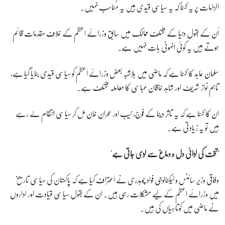
الزامات پر یہ کہنا کہ یہ سیاسی قیدی ہیں یہ مناسب نہیں۔
اُن کے بقول دنیا کے مختلف ممالک میں سابق وزرائے اعظم کے خلاف مقدمات قائم
ہوتے ہیں یہ کوئی انہونی بات نہیں ہے۔
سلمان عابد کا کہنا ہے کہ ماضی میں بلاشبہ بعض وزرائے اعظم کو سیاسی قیدی بنایا گیا ہے،
تاہم نواز شریف اور شاہد خاقان عباسی کا معاملہ مختلف ہے۔
ان کا کہنا ہے کہ یہ تاثر دینا کے فوج، نیب اور عمران خان مل کر سیاسی انتقام لے رہے
ہیں تو یہ زیادتی ہے۔
'تخت کی لڑائی دل و دماغ سے لڑی جاتی ہے'
وفاقی وزیر سائنس و ٹیکنالوجی فواد چوہدری نے اعتراف کیا ہے کہ پاکستان کی سیاسی تاریخ
میں وزرائے اعظم کے لیے مشکلات رہی ہیں۔ ان کے بقول سیاسی قیادت اور اداروں
نے ماضی میں کوتاہیاں کی ہیں۔