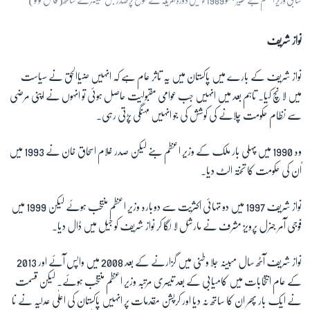
نواز شریف
نواز شریف کے بارے میں پاکستان میں یہ تاثر عام ہے کہ انہیں ضیاالحق نے سیاست
میں لانچ کیا۔ تاہم بعد میں انہیں جب عوامی مقبولیت حاصل ہوئی تو انہوں نے اپنی مرضی
سے نظام حکومت چلانے کی کوشش کی جو انہیں مہنگی پڑتی رہی۔
وہ 1990 میں پہلی بار ملک کے وزیر اعظم بنے لیکن صدر غلام اسحاق خان نے 1993 میں
اُن کی حکومت کا تختہ الٹ دیا۔
نواز شریف 1997 میں دو تہائی اکثریت سے دوبارہ وزیر اعظم منتخب ہوئے لیکن 1999 میں
فوجی آمر جنرل پرویز مشرف نے مارشل لا لگا کر نواز شریف کو جیل میں ڈال دیا۔
نواز شریف آٹھ سال مبینہ جلا وطنی میں گزارنے کے بعد 2008 میں واپس آئے اور 2013
کے عام انتخابات میں کامیابی کے بعد تیسری مرتبہ وزیر اعظم منتخب ہوئے۔ لیکن قسمت
نے ایک بار پھر ان کا ساتھ نہ دیا اور کرپشن مقدمات پر انہیں پاکستان کی اعلٰی عدلیہ نے نا