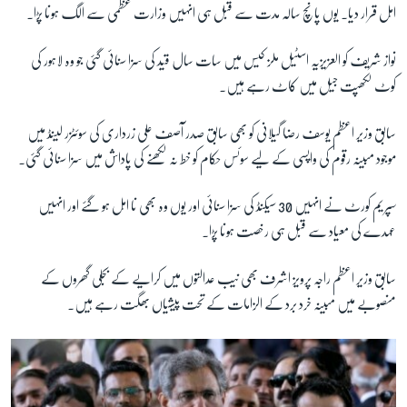
اہل قرار دیا۔ یوں پانچ سالہ مدت سے قبل ہی انہیں وزارت عظمی سے الگ ہونا پڑا۔
نواز شریف کو العزیزیہ اسٹیل ملز کیس میں سات سال قید کی سزا سنائی گئی جو وہ لاہور کی
کوٹ لکھپت جیل میں کاٹ رہے ہیں۔
سابق وزیر اعظم یوسف رضا گیلانی کو بھی سابق صدر آصف علی زرداری کی سوئٹزر لینڈ میں
موجود مبینہ رقوم کی واپسی کے لیے سوئس حکام کو خط نہ لکھنے کی پاداش میں سزا سنائی گئی۔
سپریم کورٹ نے انہیں 30 سیکنڈ کی سزا سنائی اور یوں وہ بھی نا اہل ہو گئے اور انہیں
عہدے کی معیاد سے قبل ہی رخصت ہونا پڑا۔
سابق وزیر اعظم راجہ پرویز اشرف بھی نیب عدالتوں میں کرایے کے بجلی گھروں کے
منصوبے میں مبینہ خرد برد کے الزامات کے تحت پیشیاں بھگت رہے ہیں۔