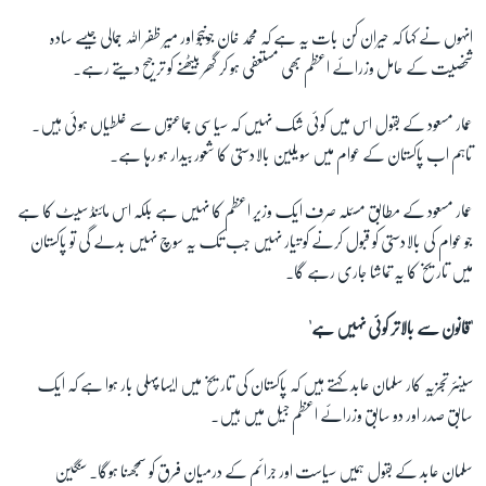
انہوں نے کہا کہ حیران کن بات یہ ہے کہ محمد خان جونیجو اور میر ظفر اللہ جمالی جیسے سادہ
شخصیت کے حامل وزرائے اعظم بھی مستعفی ہو کر گھر بیٹھنے کو ترجیح دیتے رہے۔
عمار مسعود کے بقول اس میں کوئی شک نہیں کہ سیاسی جماعتوں سے غلطیاں ہوئی ہیں۔
تاہم اب پاکستان کے عوام میں سویلین بالادستی کا شعور بیدار ہو رہا ہے۔
عمار مسعود کے مطابق مسئلہ صرف ایک وزیر اعظم کا نہیں ہے بلکہ اس مائنڈ سیٹ کا ہے
جو عوام کی بالادستی کو قبول کرنے کو تیار نہیں جب تک یہ سوچ نہیں بدلے گی تو پاکستان
میں تاریخ کا یہ تماشا جاری رہے گا۔
'قانون سے بالاتر کوئی نہیں ہے'
سینئر تجزیہ کار سلمان عابد کہتے ہیں کہ پاکستان کی تاریخ میں ایسا پہلی بار ہوا ہے کہ ایک
سابق صدر اور دو سابق وزرائے اعظم جیل میں ہیں۔
سلمان عابد کے بقول ہمیں سیاست اور جرائم کے درمیان فرق کو سمجھنا ہوگا۔ سنگین