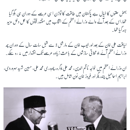
بعض حلقوں کا خیال ہے پاکستان میں طاقت کا توازن اسی عرصے کے دوران ہی بگڑ گیا
زبان
تھا، اس کے بعد آنے والے وزرائے اعظم کے انتخاب میں مقتدر قوتوں کا عمل دخل مزید
بڑھ گیا تھا۔
لیاقت علی خان کے بعد اور ایوب خان کے مارشل لا سے قبل سات سال کے دوران چھ
وزرائے اعظم آئے جو محلاتی سازشوں کے باعث زیادہ عرصے تک اقتدار میں نہ رہ سکے۔
ان وزرائے اعظم میں خواجہ ناظم الدین، محمد علی بوگرہ، چوہدری محمد علی، حسین شہید سہروردی،
ابراہیم اسماعیل چندریگر اور فیروز خان نون شامل ہیں۔