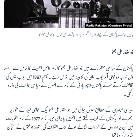
بائیں جانب پاکستان کے پہلے وزیر اعظم نوابزادہ لیاقت علی خان۔(فائل فوٹو)
ذوالفقار علی بھٹو
پاکستان کے سیاسی منظر نامے میں ذوالفقار علی بھٹو کا نام خاص اہمیت کا حامل ہے۔ بطور
وزیر خارجہ وہ فوجی آمر ایوب خان کی کابینہ میں شامل رہے۔ تاہم 1967 میں ایوب خان کی
مخالفت کرتے ہوئے پاکستان پیپلز پارٹی کے نام سے انہوں نے سیاسی جماعت کی بنیاد
رکھی۔
سیاسی مبصرین کے مطابق ستر کی دہائی میں ذوالفقار علی بھٹو ایک عوامی لیڈر کے طور پر
ابھرے اور پاکستان کے غریب طبقے میں انہیں پذیرائی ملی
۔
تاہم 1977 کے عام انتخابات
میں اُن پر دھاندلی کے الزامات لگاتے ہوئے حزب اختلاف کی متعدد جماعتوں نے احتجاج
شروع کر دیا تھا۔