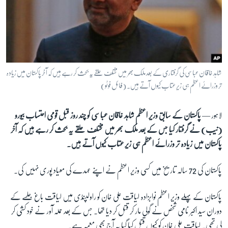
آرٹ
آزادیٔ صحافت
سائنس و ٹیکنالوجی
صحت
شاہد خاقان عباسی کی گرفتاری کے بعد ملک بھر میں مختلف حلقے یہ بحث کر رہے ہیں کہ آخر پاکستان میں زیادہ
دلچسپ و عجیب
تر وزرائے اعظم ہی زیر عتاب کیوں آتے ہیں۔ (فائل فوٹو)
ویڈیوز
لاہور —
پاکستان کے سابق وزیر اعظم شاہد خاقان عباسی کو چند روز قبل قومی احتساب بیورو
آڈیو
(نیب) نے گرفتار کیا جس کے بعد ملک بھر میں مختلف حلقے یہ بحث کر رہے ہیں کہ آخر
اسپیشل کوریج
پاکستان میں زیادہ تر وزرائے اعظم ہی زیر عتاب کیوں آتے ہیں۔
اداریہ
پاکستان کی 72 سالہ تاریخ میں کسی وزیر اعظم نے اپنے عہدے کی معیاد پوری نہیں کی۔
Learning English
پاکستان کے پہلے وزیر اعظم نوابزادہ لیاقت علی خان کو راولپنڈی میں لیاقت باغ جلسے کے
FOLLOW US
دوران سید اکبر نامی شخص نے گولی مار کر قتل کر دیا تھا۔ جس کے بعد حملہ آور نے خود کشی کر
لی تھی۔ لیاقت علی خان کو کیوں قتل کیا گیا یہ آج بھی معمہ ہے۔