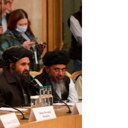
آرٹ
آزادیٔ صحافت
سائنس و ٹیکنالوجی
صحت
دلچسپ و عجیب
ویڈیوز
آڈیو
اسپیشل کوریج
اداریہ