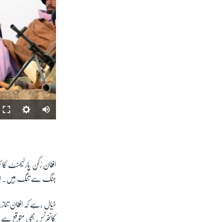
افغان رُکنِ پارلیمنٹ کا 
جنگ سے تنگ ہیں۔ لہذٰا 
خیال رہے کہ افغان تنازع
کانفرنس بھی متوقع ہے