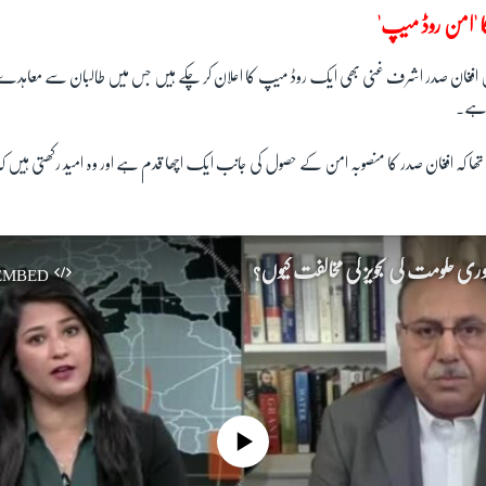
 'امن روڈ میپ'
افغان صدر اشرف غنی بھی ایک روڈ میپ کا اعلان کر چکے ہیں جس میں طالبان سے معاہدے ا
ا ہے۔
نا تھا کہ افغان صدر کا منصوبہ امن کے حصول کی جانب ایک اچھا قدم ہے اور وہ امید رکھتی ہیں
وری حکومت کی تجویز کی مخالفت کیوں؟
EMBED
No media source currently available