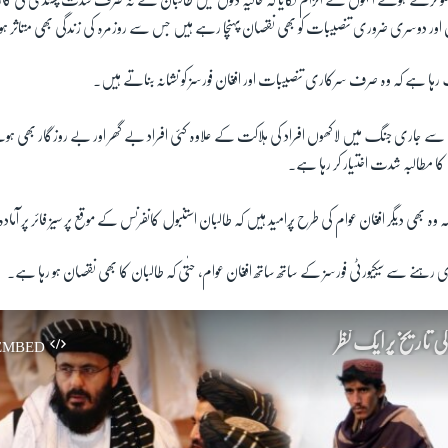
و کرتے ہوئے انہوں نے الزام لگایا کہ حالیہ دنوں میں طالبان نے نہ صرف شدت پسندی کی کاررو
ں اور دوسری ضروری تنصیبات کو بھی نقصان پہنچا رہے ہیں جس سے روزمرہ کی زندگی بھی متاثر 
ف رہا ہے کہ وہ صرف سرکاری تنصیبات اور افغان فورسز کو نشانہ بناتے ہیں
۔
یوں سے جاری جنگ میں لاکھوں افراد کی ہلاکت کے علاوہ کئی افراد بے گھر اور بے روزگار بھی 
کا مطالبہ شدت اختیار کر رہا ہے۔
 کہ وہ بھی دیگر افغان عوام کی طرح پُرامید ہیں کہ طالبان استنبول کانفرنس کے موقع پر سیز فائر پر آم
ہنے سے سیکیورٹی فورسز کے ساتھ ساتھ افغان عوام، حتٰی کہ طالبان کا بھی نقصان ہو رہا ہے۔
ی تاریخ پر ایک نظر
EMBED