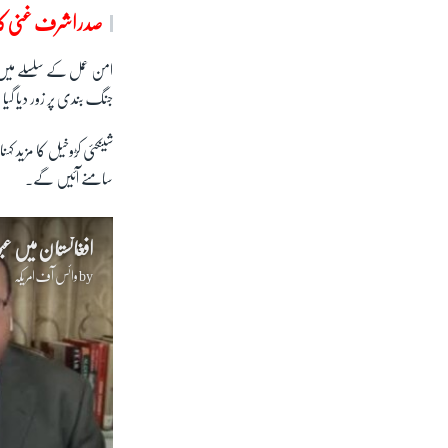
صدر اشرف غنی کا
امن عمل کے سلسلے میں 
جنگ بندی پر زور دیا گی
شینکئی کڑوخیل
کا مزید کہ
سامنے آئیں گے۔
افغانستان میں عب
by
وائس آف امریکہ