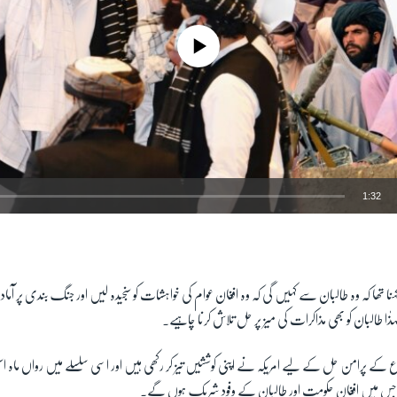
No media source currently available
1:32
EMBED
کہنا تھا کہ وہ طالبان سے کہیں گی کہ وہ افغان عوام کی خواہشات کو سنجیدہ لیں اور جنگ بندی پر آماد
طالبان کو بھی مذاکرات کی میز پر حل تلاش کرنا چاہیے۔
 کے پرامن حل کے لیے امریکہ نے اپنی کوششیں تیز کر رکھی ہیں اور اسی سلسلے میں رواں ماہ اس
 جس میں افغان حکومت اور طالبان کے وفود شریک ہوں گے۔