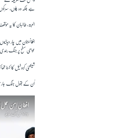
وائس آف امریکہ سے گفتگ
ہے بلکہ وہ پُلوں، سڑکو
البتہ، طالبان کا یہ مؤق
افغانستان میں چار دہائ
عوامی سطح پر جنگ بندی 
شینکئی کڑوخیل
کا کہنا تھا
اُن کے بقول جنگ جاری ر
افغان امن عمل ک
by
وائس آف امریکہ