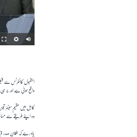
استنبول کانفرنس سے قبل
واقع ہوئی ہے اور نہ ہی 
کابل میں مقیم سینئر تجزی
وہ اپنے طریقے سے مسائل
یاد رہے کہ افغان صدر قیا