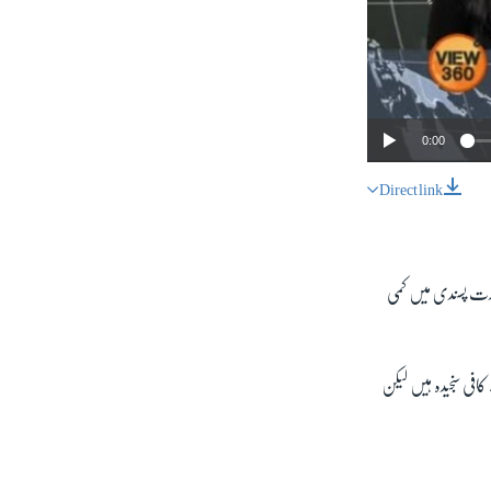
0:00
Direct link
SHARE
 شدت پسندی میں کمی
کافی سنجیدہ ہیں لیکن
px
width