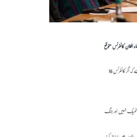
ہ افغان کانفرنس متوقع
استنبول کانفرنس کی حتمی تاریخ کا تاحال اعلان نہیں کیا گیا۔ البتہ طالبان کے ایک ترجمان نے وائس آف امریکہ کو بتایا ہے کہ اگر کانفرنس 16
جنگ