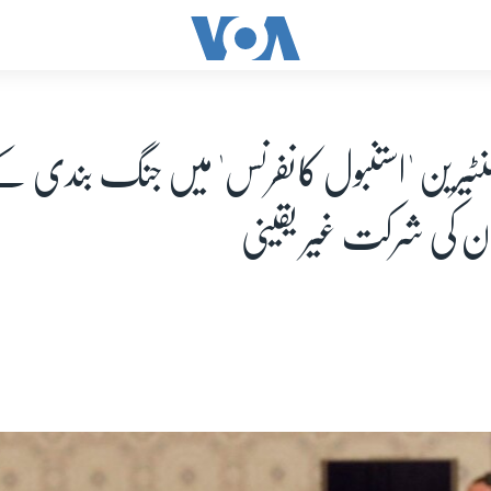
یمنٹیرین 'استنبول کانفرنس' میں جنگ بندی 
بان کی شرکت غیر یقینی