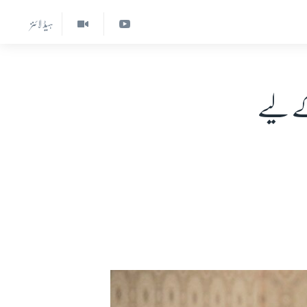
ہیڈ لائنز
کے لیے