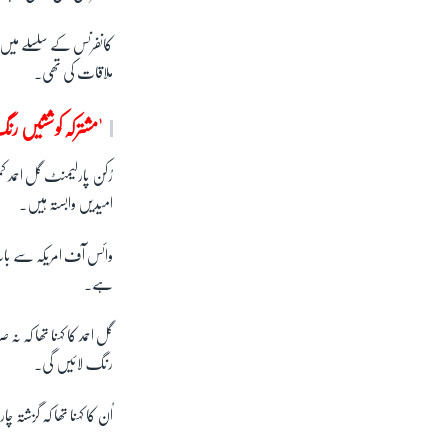
کانفرنس کے سلسلے میں 
ملاقات کی تھی۔
'مشترکہ کوششیں رن
رُکن پارلیمنٹ گل احمد ک
امیدیں وابستہ ہیں۔
وائس آف امریکہ سے بات
ہے۔
گل احمد کا کہنا تھا کہ ن
رنگ لائیں گی۔
اُن کا کہنا تھا کہ گزشت