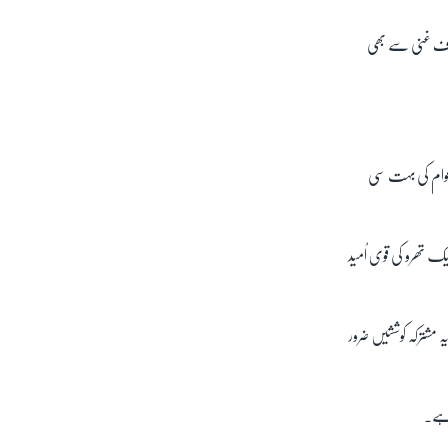
px
width
شرف غنی سے بھی
 عوام کی بہت سی
 تھرو کی قوی اُمید
ہ مشترکہ کوششیں ضرور
 ہے۔