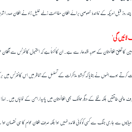
چند روز قبل امریکہ کے نمائندۂ خصوصی برائے افغان مفاہمت زلمے خلیل زاد نے افغان صدر ا
گ لائیں گی'
مین کا تعلق افغانستان کے صوبہ قندھار سے ہے۔ ان کاُ کہناُ ہے کہ استنبول کانفرنس سے آفغان
 کرتے ہوے انہوں نے بتایا کہ گزشتہ مذاکرات کے تسلسل کے تناظر میں اس کانفرنس میں بریک
ہ صرف عالمی طاقتیں بلکہ خطے کے دیگر ممالک بھی افغانستان میں پائیدار امن کے خواہاں ہیں۔ لہذٰا ی
ہ چار دہائیوں سے جاری جنگ سے کسی کو کوئی فائدہ نہیں ہوا بلکہ صرف افغان عوام کا ہی نقصان ہوا