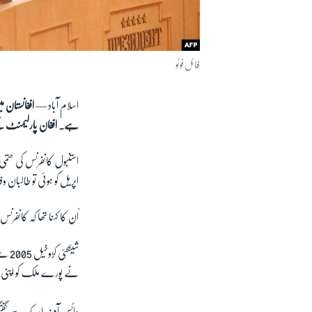
فائل فوٹو
اسلام آباد —
افغانستان 
ہے۔ افغان پارلیمنٹ کے
اپریل کو ہوئی تو طالبا
اُن کا کہنا تھا کہ کان
شینکئی کڑوخیل
2005 سے افغان پارلیمنٹ کی رُکن ہیں۔ ان کے مطابق افغانستان میں سیکیورٹی کی صورتِ حال اب بھی ٹھیک نہیں اور
نے پورے ملک کو اپنی ل