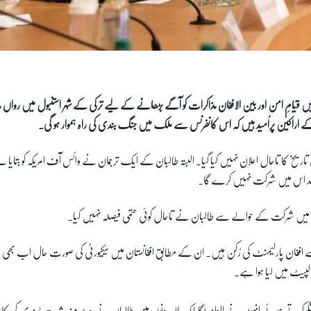
میں قیامِ امن اور بین الافغان مذاکرات کو آگے بڑھانے کے لیے ترکی کے شہر استنبول میں رواں ما
 اراکین پراُمید ہیں کہ اس کانفرنس سے ملک میں جنگ بندی کی راہ ہموار ہو گی۔
ن وفد اس میں شرکت نہیں کرے گا۔
فرنس میں شرکت کے حوالے سے طالبان نے تاحال کوئی حتمی فیصلہ نہیں کیا۔
پیٹ میں لیا ہوا ہے۔