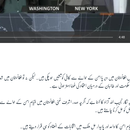
4:48
EMBED
 افغانستان میں دیر پا امن کے حوالے سے کافی کوششیں ہو چکی ہیں۔ لیکن نہ تو افغانستان میں
حکومت اور طالبان کے درمیان اعتماد کی فضا بہتر ہوئی ہے۔
ہ نگار نجیب اللہ آزاد کا کہنا ہے کہ اگرچہ صدر اشرف غنی افغانستان میں قیامِ امن کے حوالے سے 
 کو حل کرنا چاہتے ہیں۔
مِ امن کا واحد اور پائیدار حل ملک میں انتخابات کے انعقاد کو ہی قرار دیتے ہیں۔