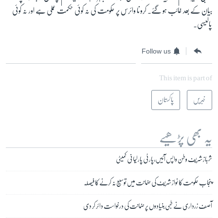
بیان کے بعد غائب ہو گئے۔ ‏کرونا وائرس پر حکومت کی نہ کوئی حکمت عملی ہے اور نہ کوئی
پالیسی۔
Follow us
This item is part of
خبریں
پاکستان
یہ بھی پڑھیے
شہباز شریف وطن واپس آئیں، پارٹی پارلیمانی کمیٹی
پنجاب حکومت کا نواز شریف کی ضمانت میں توسیع نہ کرنے کا فیصلہ
آصف زرداری نے طبی بنیادوں پر ضمانت کی درخواست دائر کر دی