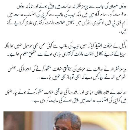
دونوں ملزمان کی جانب سے بیرسٹر ظفراللہ عدالت میں پیش ہوئے اور بتایا کہ دونوں
درخواست گزار اسلام آباد میں ہیں جبکہ نیب کی جانب سے کراچی کی احتساب عدالت میں
زبان
ایم ڈی پی ایس او تقرری ریفرنس میں ناقابل ضمانت وارنٹ گرفتاری جاری کر دیے گئے
ہیں۔
وکیل نے مؤقف اختیار کیا کہ ہمیں نیب کی جانب سے کوئی سمن بھی موصول نہیں ہوا بلکہ
میڈیا کے ذریعے ناقابل ضمانت وارنٹ گرفتاری جاری ہونے سے متعلق معلوم ہوا ہے۔
بیرسٹر ظفراللہ نے عدالت سے ملزمان کی حفاظتی ضمانت منظور کرنے کی استدعا کی۔
جسٹس
اطہر من اللہ نے ریمارکس دیے کہ ابھی تو جہاز بھی نہیں جا رہے۔
عدالت نے شاہد خاقان عباسی اور ارشد مرزا کی حفاظتی ضمانت منظور کرتے ہوئے چار ہفتوں
میں کراچی کی احتساب عدالت میں پیش ہونے کی ہدایت کر دی ہے۔