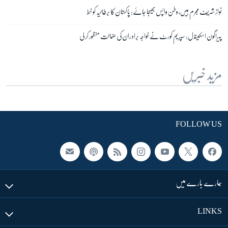
نواز شریف مجرم ہیں، وطن واپس بھیجا جائے: پاکستان کا برطانیہ کو خط
پیراگون اسکینڈل: سپریم کورٹ نے خواجہ برادران کی ضمانت منظور کر لی
مزید خبریں
FOLLOW US
ہمارے بارے میں
LINKS