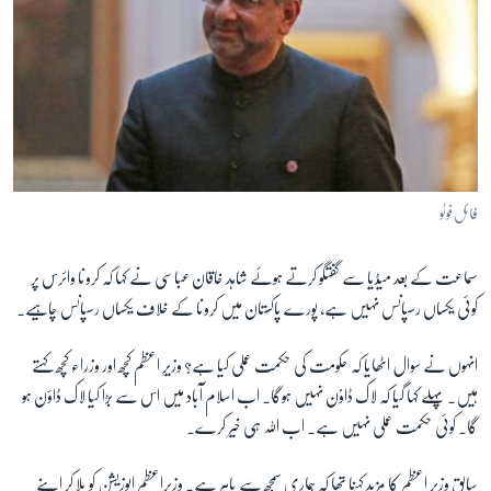
فائل فوٹو
سماعت کے بعد میڈیا سے گفتگو کرتے ہوئے شاہد خاقان عباسی نے کہا کہ ‏کرونا وائرس پر
کوئی یکساں رسپانس نہیں ہے، ‏پورے پاکستان میں کرونا کے خلاف یکساں رسپانس چاہیے۔
انہوں نے سوال اٹھایا کہ ‏حکومت کی حکمت عملی کیا ہے؟ وزیرِ اعظم کچھ اور وزراء کچھ کہتے
ہیں۔ پہلے کہا گیا کہ لاک ڈاوؑن نہیں ہوگا۔ اب اسلام آباد میں اس سے بڑا کیا لاک ڈاؤن ہو
گا۔ ‏کوئی حکمت عملی نہیں ہے۔ اب اللہ ہی خیر کرے۔
سابق وزیرِ اعظم کا مزید کہنا تھا کہ ہماری سمجھ سے باہر ہے۔‏ وزیراعظم اپوزیشن کو بلا کر اپنے