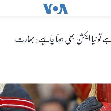
ہے تو نیا ایکشن بھی ہونا چاہیے: بھارت