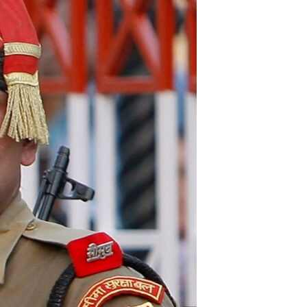
آرٹ
آزادیٔ صحافت
سائنس و ٹیکنالوجی
صحت
دلچسپ و عجیب
ویڈیوز
آڈیو
اسپیشل کوریج
اداریہ