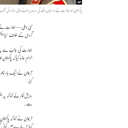
پاکستان اور بھارت کے درمیان واہگہ کی سرحد پر ہونے والی روزانہ کی 
نئی دہلی —
بھارت نے کہ
گردی کے خلاف "نیا ایکش
بھارت کی جانب سے یہ بی
الزام عائد کیا کہ پاکستا
ترجمان نے ایک بار پھر ب
کیا۔
رویش کمار نے کہا کہ یہ 
ہے۔
ترجمان نے کہا کہ پاکست
کیا اس بارے میں کوئی کنف