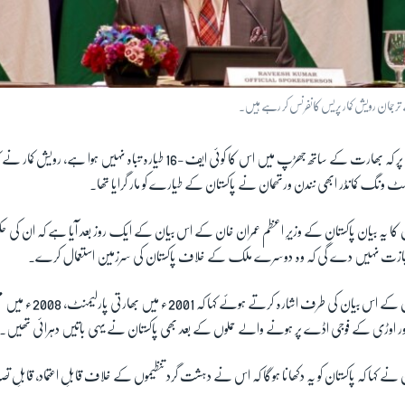
رجمان رویش کمار پریس کانفرنس کر رہے ہیں۔
پاکستان کے اس دعوے پر کہ بھارت کے ساتھ جھڑپ میں اس کا کوئی ایف-16 طیارہ تباہ ن
لٹ ونگ کمانڈر ابھی نندن ورتھمان نے پاکستان کے طیارے کو مار گرایا تھا۔
 کا یہ بیان پاکستان کے وزیرِ اعظم عمران خان کے اس بیان کے ایک روز بعد آیا ہے کہ ان ک
ی اجازت نہیں دے گی کہ وہ دوسرے ملک کے خلاف پاکستان کی سرزمین استعمال کرے۔
رویش کمار نے عمران خان کے اس بیان
 اور اوڑی کے فوجی اڈے پر ہونے والے حملوں کے بعد بھی پاکستان نے یہی باتیں دہرائی تھیں۔
ے کہا کہ پاکستان کو یہ دکھانا ہوگا کہ اس نے دہشت گرد تنظیموں کے خلاف قابلِ اعتماد، قابلِ تصدی