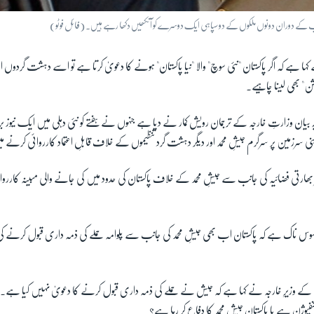
تقریب کے دوران دونوں ملکوں کے دو سپاہی ایک دوسرے کو آنکھیں دکھا رہے ہیں۔ (فائل فوٹو)
ا ہے کہ اگر پاکستان "نئی سوچ" والا "نیا پاکستان" ہونے کا دعویٰ کرتا ہے تو اسے دہشت گردوں ا
ن" بھی لینا چاہیے۔
ان وزارتِ خارجہ کے ترجمان رویش کمار نے دیا ہے جنہوں نے ہفتے کو نئی دہلی میں ایک نیوز
ن اپنی سرزمین پر سرگرم جیشِ محمد اور دیگر دہشت گرد تنظیموں کے خلاف قابلِ اعتماد کارروائی کرنے
ھارتی فضائیہ کی جانب سے جیشِ محمد کے خلاف پاکستان کی حدود میں کی جانے والی مبینہ کارروائ
افسوس ناک ہے کہ پاکستان اب بھی جیشِ محمد کی جانب سے پلوامہ حملے کی ذمہ داری قبول کرنے کی 
ان کے وزیرِ خارجہ نے کہا ہے کہ جیش نے حملے کی ذمہ داری قبول کرنے کا دعویٰ نہیں کیا ہے۔ 
یوژن ہے یا پاکستان جیشِ محمد کا دفاع کر رہا ہے؟