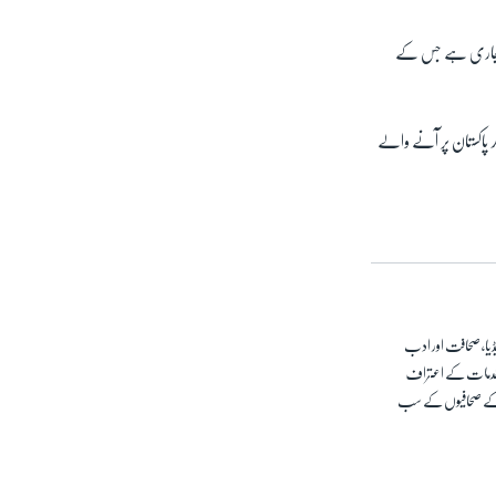
سلہ جاری ہے جس کے
د پاکستان پر آنے والے
امریکہ سے وابستہ ہیں۔ میڈیا، صحافت اور ادب
تی خدمات کے اعتراف
رت کے صحافیوں کے سب