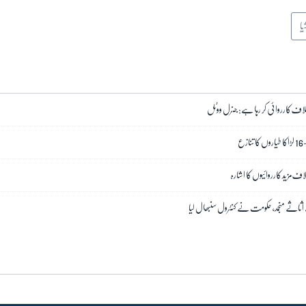
یا
ف کارروائی کر رہا ہے: جنرل ووٹل
ع
اف مزید کارروائیوں کا اشارہ
اثاثے منجمد، حکومت نے کنٹرول سنبھال لیا