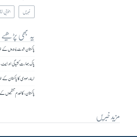
خبریں
جنوبی ایش
یہ بھی پڑھیے
پاکستان شدت پسندوں کے خلا
پاک بھارت کشیدگی اور ایف-16 لڑاکا طیاروں کا تناز
نریندر مودی کا پاکستان کے خل
پاکستان: کالعدم تنظیموں کے 
مزید خبریں