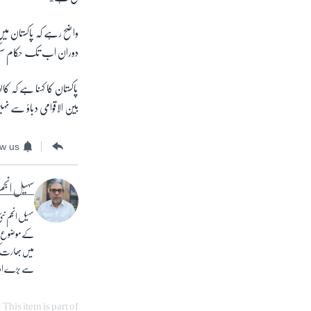
واضح رہے کہ پاکستان می
دوران اب تک حکام سیکڑو
پاکستان کا کہنا ہے کہ ک
بین الاقوامی دباؤ سے ن
ow us
سہیل انجم
کے موضوع پر 
میں بھارت ک
سے بڑے ادا
This item is part of