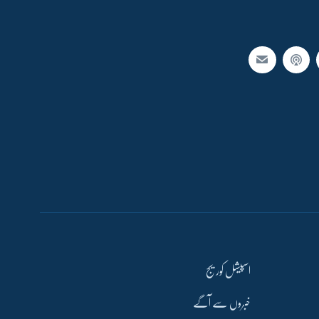
اسپیشل کوریج
خبروں سے آگے