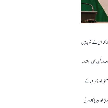
ہیں ہوا ہے، رویش کمار نے کہا کہ اس کے شواہد ہیں
ی حکومت کسی بھی دہشت
 کی طرف اشارہ کرتے ہوئے کہا کہ 2001ء میں بھارتی پارلیمنٹ، 2008ء میں ممبئی اور پھر اس کے
ق اور دیر پا کارروائی