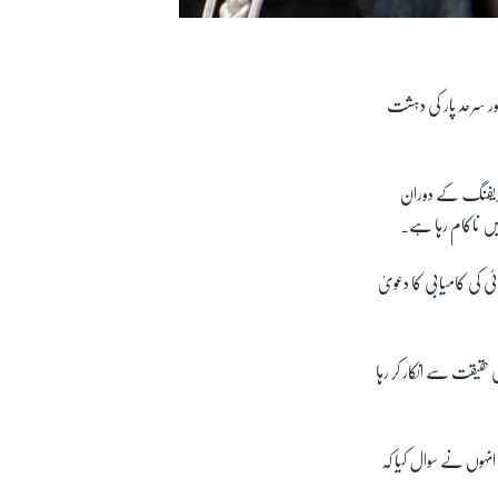
ور سرحد پار کی دہشت
 بریفنگ کے دوران
 میں ناکام رہا ہے۔
ی کی کامیابی کا دعویٰ
حقیقت سے انکار کر رہا
انہوں نے سوال کیا کہ