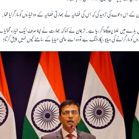
ن کے اس دعوے کی تردید کی کہ اس کی فضائیہ نے بھارتی فضائیہ کے دو طیاروں کو مار گرایا تھا۔
بارے میں غلط پروپیگنڈا کر رہا ہے۔ ترجمان نے کہا کہ بھارت نے اپنا صرف ایک طیارہ گنوایا ہ
 کو مار گرانے کی ویڈیو ریکارڈنگ ہے تو وہ اسے عالمی میڈیا کے سامنے کیوں نہیں پیش کرتا؟