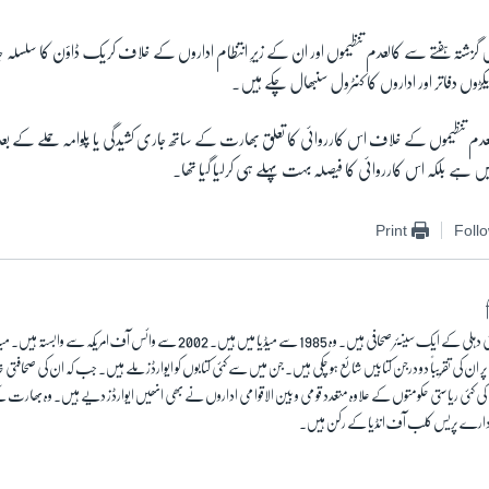
ں گزشتہ ہفتے سے کالعدم تنظیموں اور ان کے زیرِ انتظام اداروں کے خلاف کریک ڈاؤن کا سل
ں دفاتر اور اداروں کا کنٹرول سنبھال چکے ہیں۔
العدم تنظیموں کے خلاف اس کارروائی کا تعلق بھارت کے ساتھ جاری کشیدگی یا پلوامہ حملے کے بع
ہیں ہے بلکہ اس کارروائی کا فیصلہ بہت پہلے ہی کرلیا گیا تھا۔
Print
Foll
سہیل انجم نئی دہلی کے ایک سینئر صحافی ہیں۔ وہ 1985 سے میڈیا میں ہیں۔ 2002 سے وائس آف 
ان کی تقریباً دو درجن کتابیں شائع ہو چکی ہیں۔ جن میں سے کئی کتابوں کو ایوارڈز ملے ہیں۔ جب کہ ان کی صحاف
ی کئی ریاستی حکومتوں کے علاوہ متعدد قومی و بین الاقوامی اداروں نے بھی انھیں ایوارڈز دیے ہیں۔ وہ بھا
رے پریس کلب آف انڈیا کے رکن ہیں۔