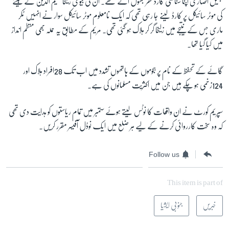
جلیل انصاری اپنا شناختی کارڈ گھر بھول آئے تھے۔ ان کی بیوی زلیخا علیم الدین کے بیٹے
کی موٹر سائیکل پر کارڈ لینے جا رہی تھی کہ ایک نامعلوم موٹر سائیکل سوار نے انہیں ٹکر
ماری جس کے نتیجے میں زلیخا گر کر ہلاک ہو گئی تھی۔ مریم کے مطابق یہ حملہ بھی منظم انداز
میں کیا گیا تھا۔
گائے کے تحفظ کے نام پر ہجوموں کے ہاتھوں تشدد میں اب تک 28افراد ہلاک اور
124زخمی ہو چکے ہیں جن میں اکثریت مسلمانوں کی ہے۔
سپریم کورٹ نے ان واقعات کا نوٹس لیتے ہوئے ستمبر میں تمام ریاستوں کو ہدایت دی تھی
کہ وہ سخت کارروائی کرنے کے لیے ہر ضلع میں ایک نوڈل آفیسر مقرر کریں۔
Follow us
This item is part of
خبریں
جنوبی ایشیا