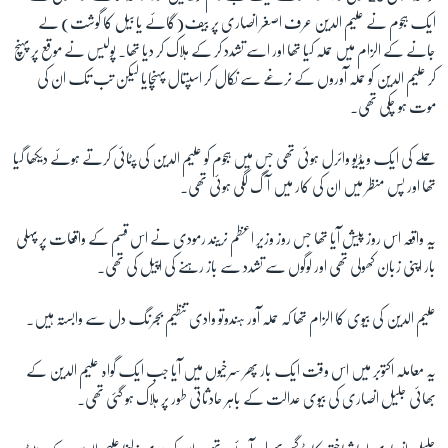
ایک ہجوم نے علیم الدین عرف اصغر انصاری پر بیف(گائے یا بیل کا گوشت) لے
جانے کے الزام میں حملہ کیا تھا اور اسے تشدد کر کے ہلاک کر دیا تھا۔ پولیس نے موقع پر پہنچ
زبان
کر علیم الدین کو حملہ آوروں کے نرغے سے نکال کر اسپتال پہنچایا لیکن تب تک ان کی
موت ہو چکی تھی۔
حملے کی ایک ویڈیو وائرل ہوئی تھی جس میں ہجوم کو علیم الدین کی پٹائی کرتے ہوئے دیکھا گیا
تھا اور پس منظر میں ان کی کار میں آگ لگی ہوئی تھی۔
یہ واقعہ اس روز پیش آیا تھا جس روز وزیر اعظم نریند رمودی نے اس قسم کے واقعات پر پہلی
بار اپنی زبان کھولی تھی اور لوگوں سے تشدد سے باز رہنے کی اپیل کی تھی۔
علیم الدین کی بیوی کا الزام تھا کہ حملہ آور ہندوتو وادی تنظیم بجرنگ دل سے وابستہ ہیں۔
یہ معاملہ اکتوبر میں اس وقت ایک بار پھر سرخیوں میں آیا جب ایک گواہ علیم الدین کے
بھائی جلیل انصاری کی بیوی عدالت کے باہر حادثاتی طور پر ہلاک ہو گئی تھی۔