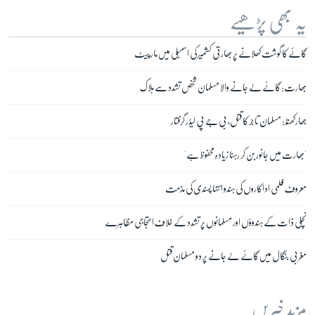
یہ بھی پڑھیے
گائے کا گوشت کھلانے پر بھارتی کشمیر کی اسمبلی میں مارپیٹ
بھارت: گائے لے جانے والا مسلمان شخص تشدد سے ہلاک
جھارکھنڈ: مسلمان تاجر کا قتل، بی جے پی لیڈر گرفتار
'بھارت میں جانور بن کر رہنا زیادہ محفوظ ہے'
معروف فلمی اداکاروں کی ہندو انتہا پسندی کی مذمت
نچلی ذات کے ہندوؤں اور مسلمانوں پر تشدد کے خلاف احتجاجی مظاہرے
مغربی بنگال میں گائے لے جانے پر دو مسلمان قتل
مزید خبریں