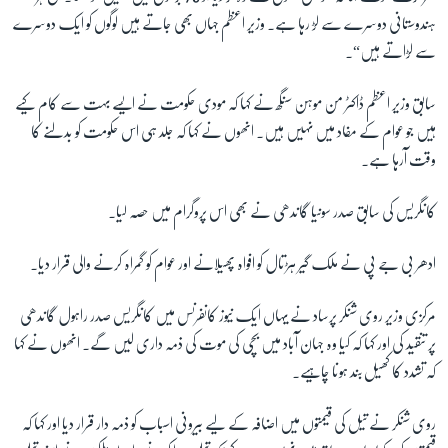
ہندوستانی دوسرے سے لڑ رہا ہے۔ وزیر اعظم جہاں بھی جاتے ہیں لوگوں کو ایک دوسرے
سے لڑاتے ہیں“۔
سابق وزیر اعظم ڈاکٹر من موہن سنگھ نے کہا کہ مودی حکومت نے ایسے بہت سے کام کیے
ہیں جو عوام کے مفاد میں نہیں ہیں۔ انھوں نے کہا کہ جلد ہی اس حکومت کو بدلنے کا
وقت آرہا ہے۔
کانگریس کی سابق صدر سونیا گاندھی نے بھی اس پروگرام میں حصہ لیا۔
ادھر بی جے پی نے ملک گیر ہڑتال کو افواہ پھیلانے اور عوام کو گمراہ کرنے والی قرار دیا۔
مرکزی وزیر روی شنکر پرساد نے یہاں ایک نیوز کانفرنس میں کانگریس صدر راہول گاندھی
پر تنقید کی اور کہا کہ کیا وہ جہان آباد میں بچی کی موت کی ذمہ داری لیں گے۔ انھوں نے کہا
کہ تشدد کا کھیل بند ہونا چاہیے۔
روی شنکر نے تیل کی قیمتوں میں اضافہ کے لیے بیرونی اسباب کو ذمہ دار قرار دیا اور کہا کہ