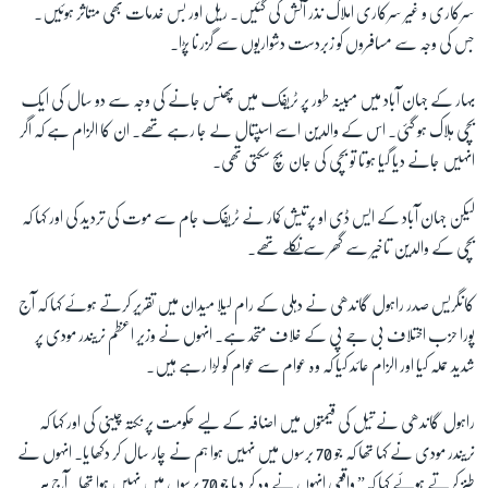
سرکاری و غیر سرکاری املاک نذر آتش کی گئیں۔ ریل اور بس خدمات بھی متاثر ہوئیں۔
جس کی وجہ سے مسافروں کو زبردست دشواریوں سے گزرنا پڑا۔
زبان
بہار کے جہان آباد میں مبینہ طور پر ٹریفک میں پھنس جانے کی وجہ سے دو سال کی ایک
بچی ہلاک ہو گئی۔ اس کے والدین اسے اسپتال لے جا رہے تھے۔ ان کا الزام ہے کہ اگر
انہیں جانے دیا گیا ہوتا تو بچی کی جان بچ سکتی تھی۔
لیکن جہان آباد کے ایس ڈی او پرتیش کمار نے ٹریفک جام سے موت کی ترديد کی اور کہا کہ
بچی کے والدین تاخیر سے گھر سے نکلے تھے۔
کانگریس صدر راہول گاندھی نے دہلی کے رام لیلا میدان میں تقریر کرتے ہوئے کہا کہ آج
پورا حزب اختلاف بی جے پی کے خلاف متحد ہے۔ انہوں نے وزیر اعظم نریندر مودی پر
شديد حملہ کیا اور الزام عائد کیا کہ وہ عوام سے عوام کو لڑا رہے ہیں۔
راہول گاندھی نے تیل کی قیمتوں میں اضافہ کے لیے حکومت پر نکتہ چینی کی اور کہا کہ
نریندر مودی نے کہا تھا کہ جو 70 برسوں میں نہیں ہوا ہم نے چار سال کر دکھایا۔ انہوں نے
طنز کرتے ہوئے کہا کہ” واقعی انہوں نے وہ کر دیا جو 70 برسوں میں نہیں ہوا تھا۔ آج ہر