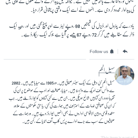
قیمتوں کو روکنا ہمارے ہاتھ میں نہیں ہے۔ کیونکہ تیل پیدا کرنے والے ملکوں نے اپنی تیل
کی پیداوار محدود کر دی ہے۔ انہوں نے اسے ایک وقتی پریشانی قرار دیا۔
یاد رہے کہ پٹرول اور ڈیزل کی قیمتیں 80 روپے لیٹر سے اوپر پہنچ گئی ہیں اور روپیہ ایک
ڈالر کے مقابلے میں گر کر 72 روپے 67 پیسے پر آگیا ہے جو کہ ایک ریکارڈ ہے۔
Follow us
سہیل انجم
سہیل انجم نئی دہلی کے ایک سینئر صحافی ہیں۔ وہ 1985 سے میڈیا میں ہیں۔ 2002
سے وائس آف امریکہ سے وابستہ ہیں۔ میڈیا، صحافت اور ادب کے موضوع پر ان کی
تقریباً دو درجن کتابیں شائع ہو چکی ہیں۔ جن میں سے کئی کتابوں کو ایوارڈز ملے ہیں۔ جب
کہ ان کی صحافتی خدمات کے اعتراف میں بھارت کی کئی ریاستی حکومتوں کے علاوہ
متعدد قومی و بین الاقوامی اداروں نے بھی انھیں ایوارڈز دیے ہیں۔ وہ بھارت کے
صحافیوں کے سب سے بڑے ادارے پریس کلب آف انڈیا کے رکن ہیں۔
This item is part of