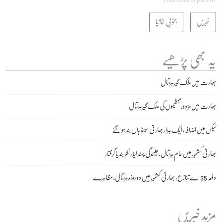
خبریں
جنوبی ایشیا
یہ بھی پڑھیے
بھارت میں ملک گیر ہڑتال
بھارت میں مزدور تنظیموں کی ملک گیر ہڑتال
ٹیکس میں اضافہ، ایک ہزار بھارتی سینما ہال بند ہو گئے
بھارتی کشمیر میں عام ہڑتال، علیحدگی پسند لیڈر نظر بند یا گرفتار
دفعہ 35 اے تنازع: بھارتی کشمیر میں دو روزہ ہڑتال، مظاہرے
مزید خبریں