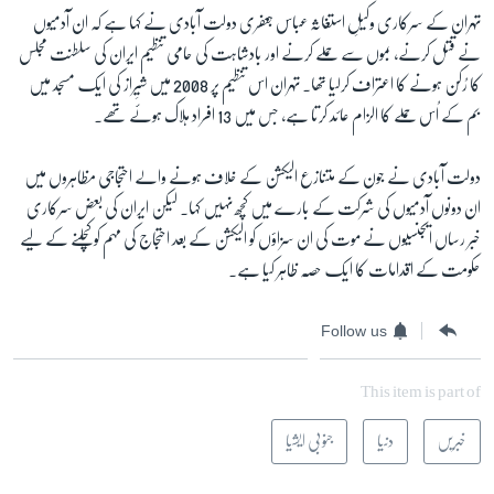
تہران کے سرکاری وکیلِ استغاثہ عباس جعفری دولت آبادی نے کہا ہے کہ ان آدمیوں
نے قتل کرنے، بموں سے حملے کرنے اور بادشاہت کی حامی تنظیم ایران کی سلطنت مجلس
زبان
کا رُکن ہونے کا اعتراف کرلیا تھا۔ تہران اس تنظیم پر 2008 میں شیِراز کی ایک مسجد میں
بم کے اُس حملے کا الزام عائد کرتا ہے، جس میں 13 افراد ہلاک ہوئے تھے۔
دولت آبادی نے جون کے متنازع الیکشن کے خلاف ہونے والے احتجاجی مظاہروں میں
ان دونوں آدمیوں کی شرکت کے بارے میں کچھ نہیں کہا۔ لیکن ایران کی بعض سرکاری
خبر رساں ایجنسیوں نے موت کی ان سزاؤں کو الیکشن کے بعد احتجاج کی مہم کو کچلنے کے لیے
حکومت کے اقدامات کا ایک حصّہ ظاہر کیا ہے۔
Follow us
This item is part of
خبریں
دنیا
جنوبی ایشیا