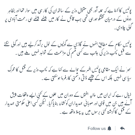
پولیس کا کہنا ہے کہ حملہ آور بھی مقتول وزیر کے ساتھ ان کی کار ہی میں سوار تھا اور بظاہر
زبان
دونوں کے درمیان گفتگو ہورہی تھی جب قاتل نے کار میں بیٹھے بیٹھے ہی رحمت آبادی پر
گولی چلادی۔
پولیس حکام کے مطابق انہوں نے گاڑی سے گولیوں کے خول برآمد کرلیے ہیں اور گولی لگنے
سے قبل نائب وزیر کی جانب سے کسی قسم کی مزاحمت کے شواہد نہیں ملے ہیں۔
'مہر' نے ایک مقامی پولیس افسر کے حوالے سے کہا ہے کہ نائب وزیر کے قتل کا محرک
سیاسی نہیں بلکہ اس کے پیچھے ذاتی دشمنی کارفرما ہوسکتی ہے۔
خیال رہے کہ ایران میں حالیہ ہفتوں کے دوران میں حملوں کے کئی ایسے واقعات پیش
آئے ہیں جن میں فوجی اور صوبائی عہدیداران کو نشانہ بنایا گیا۔ لیکن کسی اعلیٰ حکومتی عہدیدار
کے قتل کا گزشتہ کئی برسوں میں یہ پہلا واقعہ ہے۔
Follow us