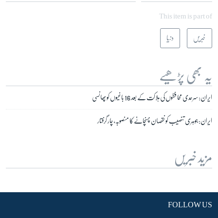
This item is part of
خبریں
دنیا
یہ بھی پڑھیے
ایران: سرحدی محافظوں کی ہلاکت کے بعد 16 باغیوں کو پھانسی
ایران: جوہری تنصیب کو نقصان پہنچانے کا منصوبہ، چار گرفتار
مزید خبریں
FOLLOW US