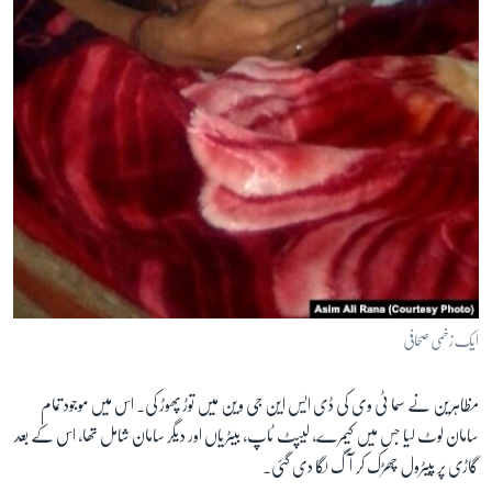
ایک زخمی صحافی
مظاہرین نے سما ٹی وی کی ڈی ایس این جی وین میں توڑ پھوڑ کی۔ اس میں موجود تمام
سامان لوٹ لیا جس میں کیمرے، لیپٹ ٹاپ، بیٹریاں اور دیگر سامان شامل تھا، اس کے بعد
گاڑی پر پیٹرول چھڑک کر آگ لگا دی گئی۔