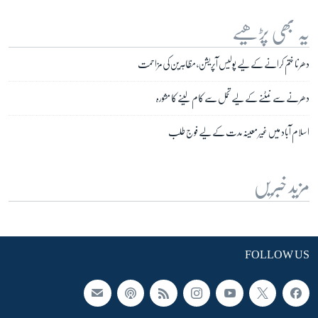
یہ بھی پڑھیے
دھرنا ختم کرانے کے لیے پولیس آپریشن، مظاہرین کی مزاحمت
دھرنے سے نمٹنے کے لیے تحمل سے کام لینے کا مشورہ
اسلام آباد میں غیر معینہ مدت کے لیے فوج طلب
مزید خبریں
FOLLOW US