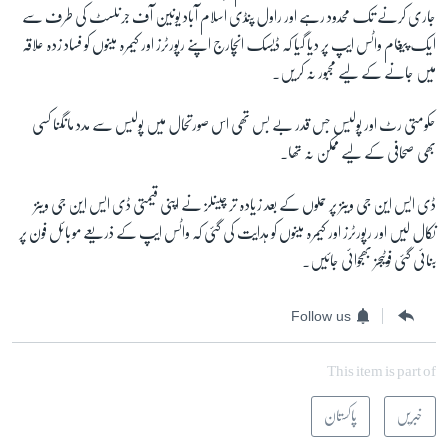
جاری کرنے تک محدود رہے اور راول پنڈی اسلام آباد یونین آف جرنلسٹ کی طرف سے
ایک پیغام واٹس ایپ پر دیا گیا کہ ڈیسک انچارج اپنے رپورٹرز اور کیمرہ مینوں کو فساد زدہ علاقہ
میں جانے کے لیے مجبور نہ کریں۔
حکومتی رٹ اور پولیس جس قدر بے بس تھی اس صورتحال میں پولیس سے مدد مانگنا کسی
بھی صحافی کے لیے ممکن نہ تھا۔
ڈی ایس این جی وینز پر حملوں کے بعد زیادہ تر چینلز نے اپنی قیمتی ڈی ایس این جی وینز
نکال لیں اور رپورٹرز اور کیمرہ مینوں کو ہدایت کی گئی کہ واٹس ایپ کے ذریعے موبائل فون پر
بنائی گئی فوٹیجز بھجوائی جائیں۔
Follow us
This item is part of
خبریں
پاکستان