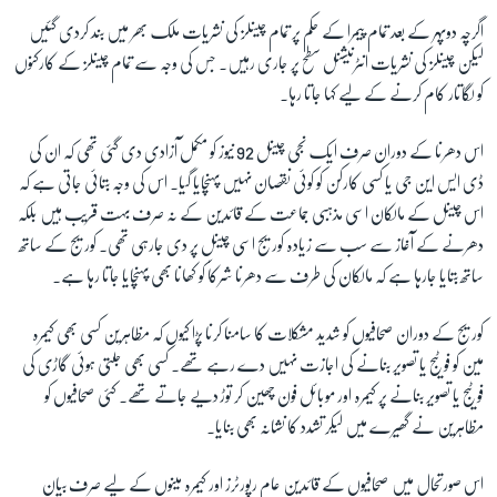
اگرچہ دوپہر کے بعد تمام پیمرا کے حکم پر تمام چینلز کی نشریات ملک بھر میں بند کردی گئیں
لیکن چینلز کی نشریات انٹرنیشنل سطح پر جاری رہیں۔ جس کی وجہ سے تمام چینلز کے کارکنوں
کو لگاتار کام کرنے کے لیے کہا جاتا رہا۔
اس دھرنا کے دوران صرف ایک نجی چینل 92 نیوز کو مکمل آزادی دی گئی تھی کہ ان کی
ڈی ایس این جی یا کسی کارکن کو کوئی نقصان نہیں پہنچایا گیا۔ اس کی وجہ بتائی جاتی ہے کہ
اس چینل کے مالکان اسی مذہبی جماعت کے قائدین کے نہ صرف بہت قریب ہیں بلکہ
دھرنے کے آغاز سے سب سے زیادہ کوریج اسی چینل پر دی جارہی تھی۔ کوریج کے ساتھ
ساتھ بتایا جارہا ہے کہ مالکان کی طرف سے دھرنا شرکاٗ کو کھانا بھی پہنچایا جاتا رہا ہے۔
کوریج کے دوران صحافیوں کو شدید مشکلات کا سامنا کرنا پڑا کیوں کہ مظاہرین کسی بھی کیمرہ
مین کو فوٹیج یا تصویر بنانے کی اجازت نہیں دے رہے تھے۔ کسی بھی جلتی ہوئی گاڑی کی
فوٹیج یا تصویر بنانے پر کیمرہ اور موبائل فون چھین کر توڑ دیے جاتے تھے۔ کئی صحافیوں کو
مظاہرین نے گھیرے میں لیکر تشدد کا نشانہ بھی بنایا۔
اس صورتحال میں صحافیوں کے قائدین عام رپورٹرز اور کیمرہ مینوں کے لیے صرف بیان