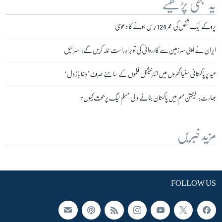
یہ بھی پڑھیے
پرو کے ایک شخص کی عمر 124 برس ہونے کا دعویٰ
ایران نے اپنی سر زمین سے کارروائی کی تو براہِ راست حملہ کریں گے: اسرائیل
عید پر پاکستانی سنیما گھروں میں انٹرنیشنل فلموں کے سامنے صرف ’دغا باز دل‘
بھارت: الیکشن مہم میں پاکستان بنانے والی مسلم لیگ پر بحث کیوں؟
مزید خبریں
FOLLOW US