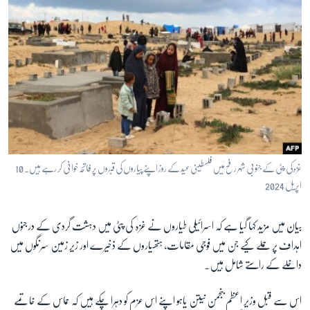
غزہ کی پٹی کے جنوبی شہر رفح میں فلسطینی عید کے روز اپنے پیاروں کی قبروں پر فاتحہ خوانی کر رہے ہیں۔ 10
اپریل 2024
بیان میں مزید کہا گیا ہے کہ اسرائیلی طیاروں نے غزہ کی پٹی میں دہشت گردی کے درجنوں
اہداف پر حملے کیے جن میں فوجی مقامات، ہتھیاروں کے ذخیرے اور زیر زمین سرنگوں میں
داخلے کے راستے شامل ہیں۔
اس سے قبل وزیر اعظم بنجمن نیتن یاہو اپنے اس عزم کو دہرا چکے ہیں کہ حماس کے خاتمے