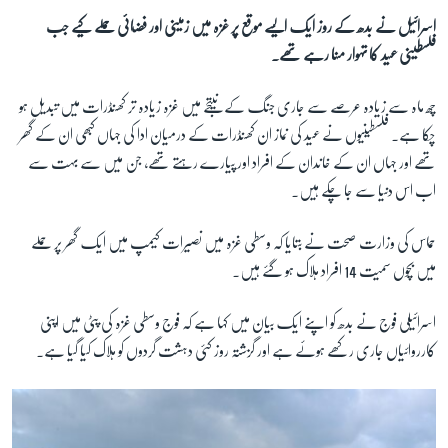
اسرائیل نے بدھ کے روز ایک ایسے موقع پر غزہ میں زمینی اور فضائی حملے کیے جب
فلسطینی عید کا تہوار منا رہے تھے۔
زبان
چھ ماہ سے زیادہ عرصے سے جاری جنگ کے نیتجے میں غزہ زیادہ تر کھنڈرات میں تبدیل ہو
چکا ہے۔ فلسطینیوں نے عید کی نماز ان کھنڈرات کے درمیان ادا کی جہاں کبھی ان کے گھر
تھے اور جہاں ان کے خاندان کے افراد اور پیارے رہتے تھے، جن میں سے بہت سے
اب اس دنیا سے جا چکے ہیں۔
حماس کی وزارت صحت نے بتایا کہ وسطی غزہ میں نصیرات کیمپ میں ایک گھر پر حملے
میں بچوں سمیت 14 افراد ہلاک ہو گئے ہیں۔
اسرائیلی فوج نے بدھ کو اپنے ایک بیان میں کہا ہے کہ فوج وسطی غزہ کی پٹی میں اپنی
کارروائیاں جاری رکھے ہوئے ہے اور گزشتہ روز کئی دہشت گردوں کو ہلاک کیا گیا ہے۔