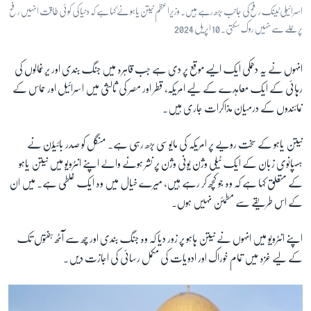
اسرائیلی ٹینک رفح کی جانب بڑھ رہے ہیں۔ وزیراعظم نیتن یاہو نے کہا ہے کہ دنیا کی کوئی طاقت انہیں رفح
پر حملے سے نہیں روک سکتی۔ 10 اپریل 2024
انہوں نے یہ دھمکی ایک ایسے موقع پر دی ہے جب قاہرہ میں جنگ بندی اور یرغمالوں کی
رہائی کے ایک معاہدے کے لیے امریکہ، قطر اور مصر کی ثالثی میں اسرائیل اور حماس کے
نمائندوں کے درمیان مذاکرات جاری ہیں۔
نیتن یاہو کے سخت رویے پر امریکہ کی مایوسی بڑھ رہی ہے۔ منگل کو صدر بائیڈن نے
ہسپانوی زبان کے ایک ٹیلی وژن یونی وژن پر نشر ہونے والے اپنے انٹرویو میں نیتن یاہو
کے متعلق کہا ہے کہ وہ جو کچھ کر رہے ہیں، میرے خیال میں وہ ایک غلطی ہے۔ میں ان
کے اس طریقے سے مطمئن نہیں ہوں۔
اپنے انٹرویو میں انہوں نے نیتن ہاہو پر زور دیا کہ وہ جنگ بندی اور چھ سے آٹھ ہفتوں تک
کے لیے غزہ میں تمام خوراک اور ادویات کی مکمل رسائی کی اجازت دیں۔