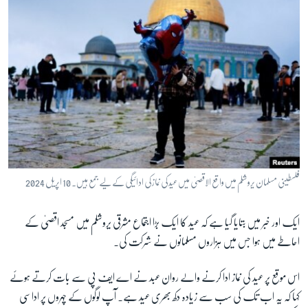
فلسطینی مسلمان یروشلم میں واقع الاقصیٰ میں عید کی نماز کی ادائیگی کے لیے جمع ہیں۔ 10 اپریل 2024
ایک اور خبر میں بتایا گیا ہے کہ عید کا ایک بڑا اجتماع مشرقی یروشلم میں مسجد اقصیٰ کے
احاطے میں ہوا جس میں ہزاروں مسلمانوں نے شرکت کی۔
اس موقع پر عید کی نماز ادا کرنے والے روان عبد نے اے ایف پی سے بات کرتے ہوئے
کہا کہ یہ اب تک کی سب سے زیادہ دکھ بھری عید ہے۔ آپ لوگوں کے چہروں پر اداسی