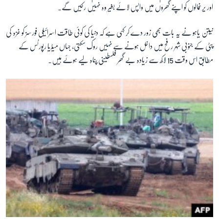
اور یرغمالوں کو اپنے گھروں میں واپس لائے بغیر وہ نہیں رکیں گے۔
نیتن یاہو نے یہ بات بھی زور دے کر کہی ہے کہ دنیا کی کوئی طاقت اسرائیلی فورسز کو غزہ کی
پٹی کے جنوبی شہر رفح میں داخل ہونے سے نہیں روک سکتی، جہاں میڈیا رپورٹس کے
مطابق اس وقت 15 لاکھ سے زیادہ بے گھر فلسطینی پناہ لیے ہوئے ہیں۔