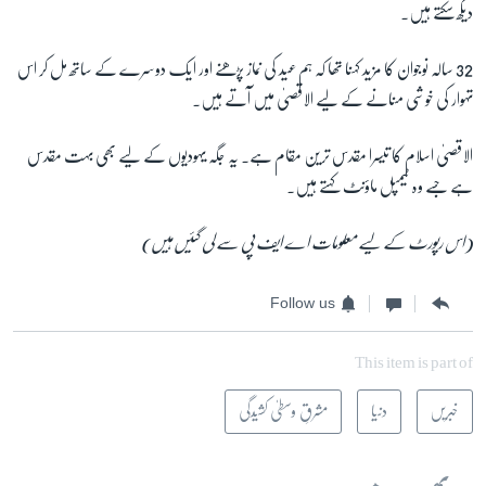
دیکھ سکتے ہیں۔
32 سالہ نوجوان کا مزید کہنا تھا کہ ہم عید کی نماز پڑھنے اور ایک دوسرے کے ساتھ مل کر اس
تہوار کی خوشی منانے کے لیے الاقصیٰ میں آتے ہیں۔
الاقصیٰ اسلام کا تیسرا مقدس ترین مقام ہے۔ یہ جگہ یہودیوں کے لیے بھی بہت مقدس
ہے جسے وہ ٹیمپل ماؤنٹ کہتے ہیں۔
(اس رپورٹ کے لیے معلومات اے ایف پی سے لی گئیں ہیں)
Follow us
This item is part of
خبریں
دنیا
مشرقِ وسطیٰ کشیدگی