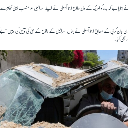
 بتایا ہے کہ بدھ کو امریکہ کے وزیرِ دفاع لائڈ آسٹن نے اپنے اسرائیلی ہم منصب بینی گینتز
ٹری جان کربی کے مطابق لائڈ آسٹن نے جہاں اسرائیل کے دفاع کے حق کی توثیق کی وہیں ''بے
 بھی کیا۔''