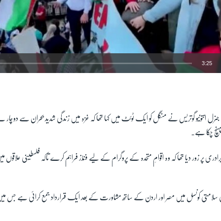
3:25
EMBED
 جنرل انتونیو گوتریس نے منگل کو ایک ٹوئٹ میں کہا تھا کہ غزہ میں زندگی شدید بحران سے دوچار ہے
 پہنچ چکا ہے۔
ادری پر زور دیا تھا کہ وہ اقوامِ متحدہ کے پروگرام کے لیے فنڈز فراہم کرے تاکہ فلسطینی علاقوں می
ی سلامتی کونسل میں مصر اور اردن کے ساتھ مشاورت کے بعد ایک قرارداد جمع کرائی ہے جس میں ل