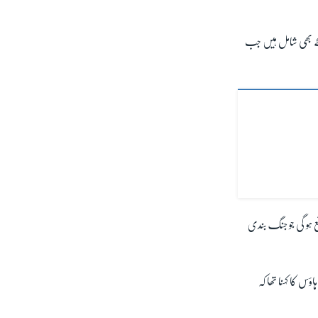
 کے حکام کے مطابق اسرائیلی حملوں میں اب تک 227 فلسطینی ہلاک ہو چکے ہیں جن میں 64 بچے بھی شامل ہیں جب
قع ہو گی جو جنگ بندی
ؤس کا کہنا تھا کہ