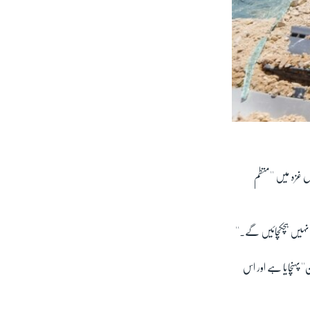
 غزہ میں ''منظم
 نہیں ہچکچائیں گے۔''
'' پہنچایا ہے اور اس