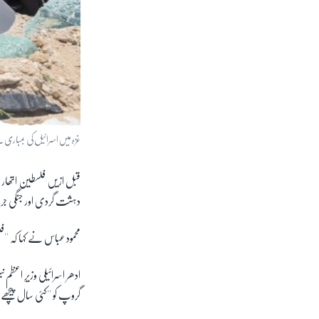
غزہ میں اسرائیل کی بمباری 
قبل ازیں فلسطین اتھارٹ
دہشت گردی اور جنگی جرا
محمود عباس نے کہا کہ '
ادھر اسرائیلی وزیرِ اعظم
گروپ کو ''کئی سال پیچھے