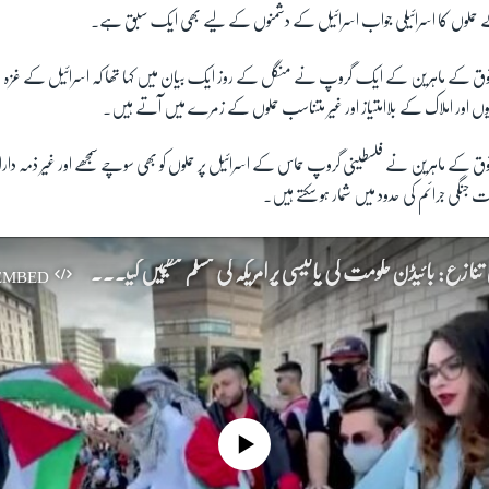
 کے حملوں کا اسرائیلی جواب اسرائیل کے دشمنوں کے لیے بھی ایک سبق ہے۔
 حقوق کے ماہرین کے ایک گروپ نے منگل کے روز ایک بیان میں کہا تھا کہ اسرائیل کے غزہ کے 
یوں اور املاک کے بلاامتیاز اور غیر متناسب حملوں کے زمرے میں آتے ہیں۔
قوق کے ماہرین نے فلسطینی گروپ حماس کے اسرائیل پر حملوں کو بھی سوچے سمجھے اور غیر ذمہ دارانہ حم
 جنگی جرائم کی حدود میں شمار ہو سکتے ہیں۔
​اسرائیل فلسطین تنازع: بائیڈن حکومت کی پالیسی پر امریکہ کی مسلم تنظیمیں کیا کہہ رہی ہیں؟
EMBED
No media source currently available