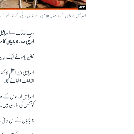
اسرائیل اور حماس کے درمیان 10 مئی سے جاری لڑائی کے خاتمے کے لیے امریکہ کے صدر جو بائیڈن سمیت علاقائی اور بین الاقوامی سطح پر کوششیں کی جا رہی ہیں۔
ویب ڈیسک —
اسرائیل
امریکی صدر جو بائیڈن کا م
نیتن یاہو نے ایک بیان
اسرائیلی وزیرِ اعظم کا ک
اقدامات اٹھائے گا۔
کوششیں کی جا رہی ہیں۔
جو بائیڈن نے اس لڑائی 