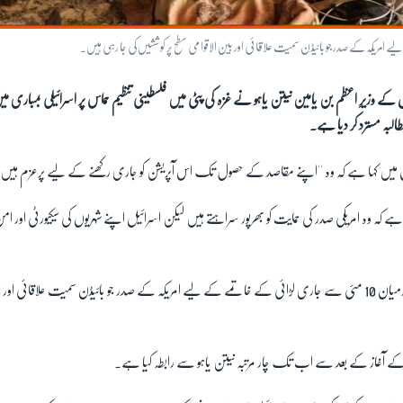
 کے وزیرِ اعظم بن یامین نیتن یاہو نے غزہ کی پٹی میں فلسطینی تنظیم حماس پر اسرائیلی بمباری میں 
طالبہ مسترد کر دیا ہے۔
 میں کہا ہے کہ وہ ''اپنے مقاصد کے حصول تک اس آپریشن کو جاری رکھنے کے لیے پرعزم ہیں۔
ہنا ہے کہ وہ امریکی صدر کی حمایت کو بھرپور سراہتے ہیں لیکن اسرائیل اپنے شہریوں کی سیکیورٹی اور 
اسرائیل اور حماس کے درمیان 10 مئی سے جاری لڑائی کے خاتمے کے لیے امریکہ کے صدر جو بائیڈن سمیت علاقائی او
کے آغاز کے بعد سے اب تک چار مرتبہ نیتن یاہو سے رابطہ کیا ہے۔