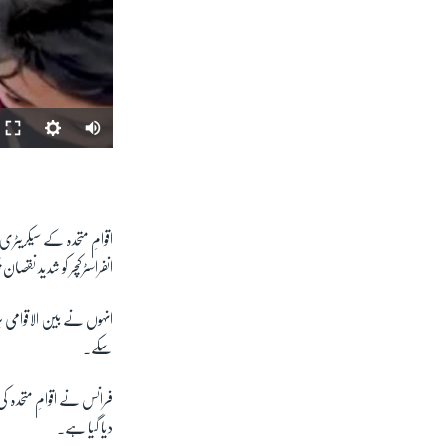
اقوامِ متحدہ کے سیکریٹری
انفراسٹرکچر کو شدید نقصان
انہوں نے بین الاقوامی بر
سکے۔
فرانس نے اقوامِ متحدہ ک
دیا گیا ہے۔