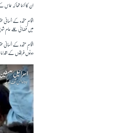
ان کا کہنا تھا کہ حماس
اقوامِ متحدہ کے انسانی
میں فضائی حملے عام شہر
اقوامِ متحدہ کے انسانی ح
دونوں فریقوں کے اقدامات
by
وائس آف امریکہ