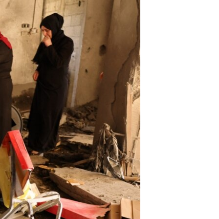
آرٹ
آزادیٔ صحافت
سائنس و ٹیکنالوجی
صحت
دلچسپ و عجیب
ویڈیوز
آڈیو
اسپیشل کوریج
اداریہ