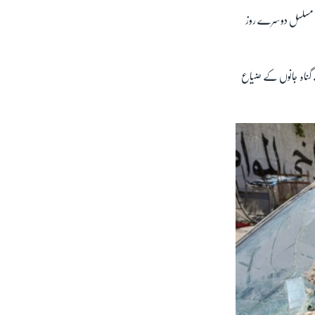
 سے مسلسل دوسرے روز
 گناہ جانوں کے ضیاع