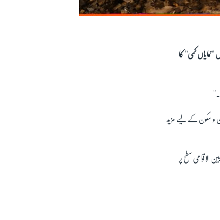
''نمایاں کمی'' کا
''
امن و سکون کے لیے مزید
ر بین الاقوامی سطح پر