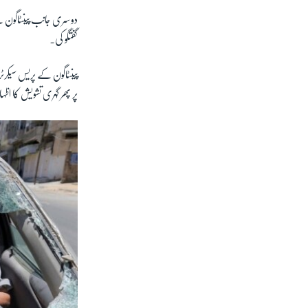
دوسری جانب پینٹاگون نے
گفتگو کی۔
پینٹاگون کے پریس سیکر
پر پھر گہری تشویش کا اظہار