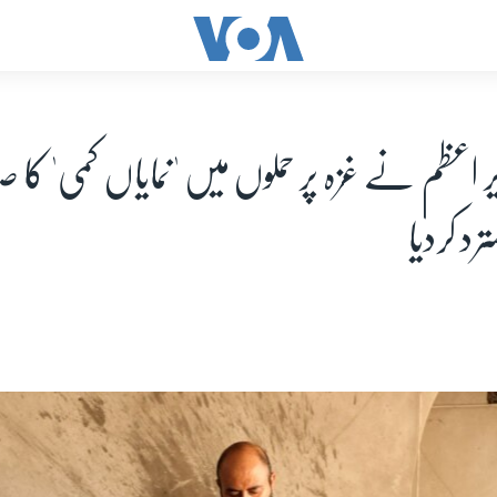
ر اعظم نے غزہ پر حملوں میں 'نمایاں کمی' کا ص
رد کردیا