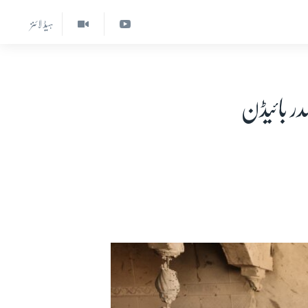
ہیڈ لائنز
در بائیڈن