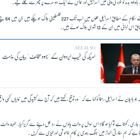
 باوجود بدھ کو غزہ کی پٹی میں اسرائیل اور حماس نے ایک دوسرے پر پھر سے حملے کیے۔
غزہ کی وزارتِ صحت
ئی میں ان کے 12 شہری ہلاک ہوئے ہیں۔
SEE ALSO:
امریکہ کی طیب ایردوان کے ''یہود مخالف'' بیان کی مذمت
جو بائیڈن نے اسرائیلی رہنما کو کہا ہے کہ '' وہ توقع رکھتے ہیں کہ آج سے کشیدگی میں نمایاں کمی وا
ی جاری رکھتا ہے تو کیا ہو گا؟ اس سوال پر وائٹ ہاؤس نے ردِ عمل دینے سے گریز کیا۔ البتہ وائٹ ہا
انا ہے کہ ہم سفارتی انداز میں جنگ بندی پر کام خاموشی اور تیزی سے کریں۔'