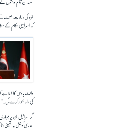
البتہ ان تمام کوششوں کے
کہ اسرائیلی حکام کے مطابق اس لڑا
وائٹ ہاؤس کا کہنا ہے کہ 
کی راہ ہموار کرے گی۔''
اگر اسرائیل غزہ پر بمبار
'ہماری کوشش یہ یقینی بن