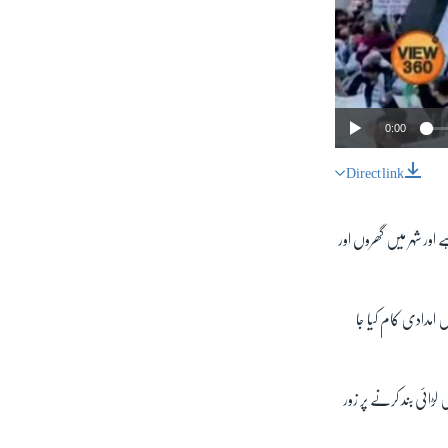
0:00
Direct link
SHARE
 اور شہر میں گھروں اور
ں امدادی کام کیا جا
px
width
ڑائی بند کرنے پر زور