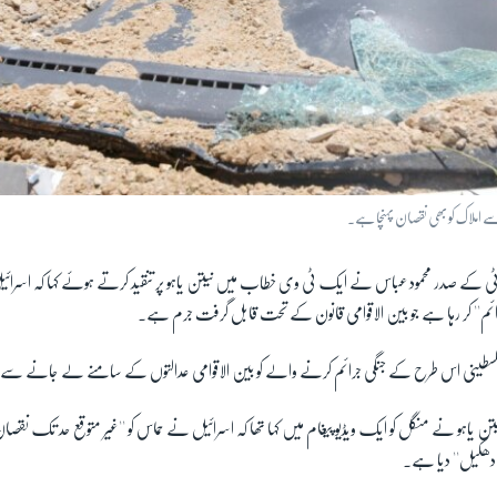
سے املاک کو بھی نقصان پہنچا ہے۔
ی کے صدر محمود عباس نے ایک ٹی وی خطاب میں نیتن یاہو پر تنقید کرتے ہوئے کہا کہ اسرائیل
ئم'' کر رہا ہے جو بین الاقوامی قانون کے تحت قابل گرفت جرم ہے۔
'فلسطینی اس طرح کے جنگی جرائم کرنے والے کو بین الاقوامی عدالتوں کے سامنے لے جانے سے
 نیتن یاہو نے منگل کو ایک ویڈیو پیغام میں کہا تھا کہ اسرائیل نے حماس کو ''غیر متوقع حد تک نقصان
 دھکیل'' دیا ہے۔