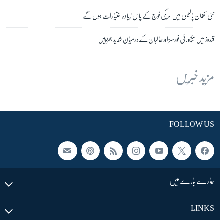
نئی أفغان پالیسی میں امریکی فوج کے پاس زیادہ اختیارات ہوں گے
قندوز میں سیکیورٹی فورسز اور طالبان کے درمیان شدید جھڑپیں
مزید خبریں
FOLLOW US
ہمارے بارے میں
LINKS