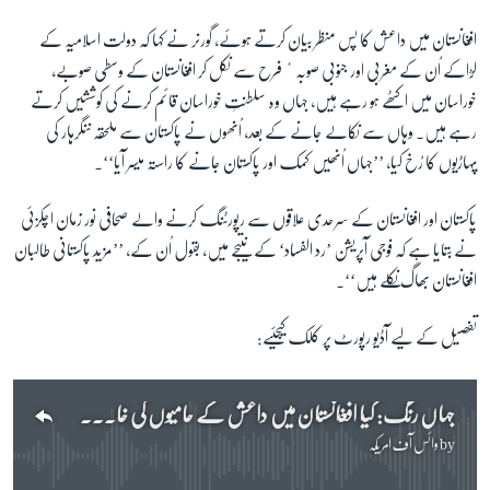
افغانستان میں داعش کا پس منظر بیان کرتے ہوئے، گورنر نے کہا کہ دولت اسلامیہ کے
زبان
لڑاکے اُن کے مغربی اور جنوبی صوبہٴ فرح سے نکل کر افغانستان کے وسطی صوبے،
خوراسان میں اکٹھے ہو رہے ہیں، جہاں وہ سلطنتِ خوراسان قائم کرنے کی کوششیں کرتے
رہے ہیں۔ وہاں سے نکالے جانے کے بعد، اُنھوں نے پاکستان سے ملحقہ ننگرہار کی
پہاڑیوں کا رُخ کیا، ’’جہاں اُنھیں کمک اور پاکستان جانے کا راستہ میسر آیا‘‘۔
پاکستان اور افغانستان کے سرحدی علاقوں سے رپورٹنگ کرنے والے صحافی نور زمان اچکزئی
نے بتایا ہے کہ فوجی آپریشن ’رد الفساد‘ کے نتیجے میں، بقول اُن کے، ’’مزید پاکستانی طالبان
افغانستان بھاگ نکلے ہیں‘‘۔
تفصیل کے لیے آڈیو رپورٹ پر کلک کیجئیے:
جہاں رنگ: کیا افغانستان میں داعش کے حامیوں کی خاصی تعداد پاکستانی طالبان پر مشتمل ہے
by
وائس آف امریکہ
No media source currently available