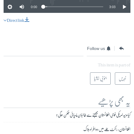
0:00
3:03
Direct link
Follow us
This item is part of
خبریں
جنوبی ایشیا
یہ بھی پڑھیے
کیا مزید امریکی فوجی افغانستان بھیجنے سے طالبان پسپائی ممکن ہوگی؟
افغانستان: راکٹ حملے میں دو افراد ہلاک