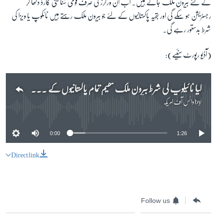
کے لئے بیرون ملک جاتے ہیں۔ اب ان ورکرز کی صرف قومی شناختی کارڈ دکھا کر
رجسٹریشن ہو سکے گی اور بقیہ پاکستانیوں کے لئے جو بیرون ملک رہتے ہیں نائکوپ یا ویزا کی
شرط بدستور رہے گی۔
(آڈیو رپورٹ سنئیے):
کیا نائیکوپ کی شرط بیرون ملک مقیم تمام پاکستانیوں کے لئے ختم کی گئی؟
by
وائس آف امریکہ
No media source currently available
0:00
1:26
Direct link
Follow us