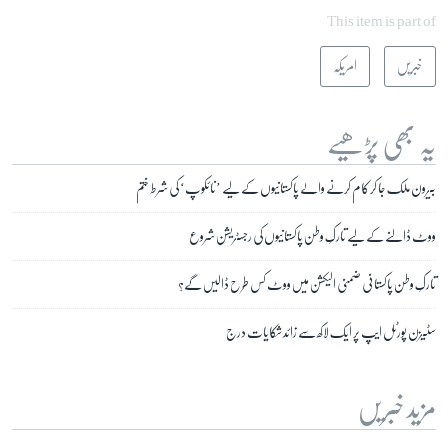
This item is part of
خبریں
امریکہ
یہ بھی پڑھیے
بیرون ملک جا کر کام کرنے والے پاکستانیوں کے لیے ’نائکوپ‘ کی شرط ختم
ووٹ ڈالنے کے لیے تارکِ وطن پاکستانیوں کی رجسٹریشن شروع
تارکِ وطن پاکستانی ضمنی الیکشن میں ووٹ کس طرح ڈالیں گے؟
سٹیزن پورٹل ایپ پر ایک لاکھ سے زائد شکایات درج
مزید خبریں