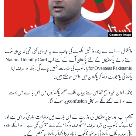
آرٹ
آزادیٔ صحافت
سائنس و ٹیکنالوجی
صحت
دلچسپ و عجیب
واشنگٹن —
اب سے چند روز قبل حکومت کی جانب سے یہ خبر دی گئی تھی کہ بیرون ملک
رہنے والے پاکستانیوں کے لئے پاکستان آنے کے لئے اب
National Identity Card
ویڈیوز
for Overseas Pakistanis
یا نائکوپ کی ضرورت نہیں پڑے گی، بلکہ وہ صرف اپنا
آڈیو
پاکستانی پاسپورٹ دکھا کر پاکستان میں داخل ہو سکتے ہیں۔
اسپیشل کوریج
چونکہ، اعلان غیر واضح تھا اس لئے بیرون ملک مقیم پاکستانیوں میں اس بارے میں بہت
اداریہ
سے سوالات اٹھنے لگے اور کافی
confusion
پیدا ہونے لگا۔
Learning English
تاہم، اب اوورسیز پاکستانیوں کی وزارت نے اس بارے میں وضاحت جاری کر دی ہے اور
کہا ہے کہ نائکوپ کی شرط صرف ’امیگرنٹ ورکرز‘ کے لئے ختم کی گئی ہے۔ اور انکے علاوہ
FOLLOW US
باقی بیرون ملک پاکستانی بدستور نائکوپ یا پھر ویزا دکھا کر پاکستان آسکیں گے۔