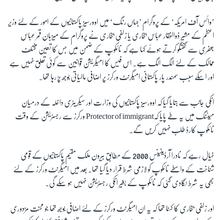
’وائس آف امریکہ‘ کے پروگرام ’جہاں رنگ‘ میں اوورسیز پاکستانیوں کے امور کے لئے وزیر
زبان
اعظم کے مشیر ذوالفقار عباس بخاری یا زلفی بخاری نے پروگرام کے میزبان قمر عباس
جعفری سے گفتگو کرتے ہوئے کہا ہے کہ نائکوپ کے ضمن میں جس کا تعین مختلف
ممالک کے لئے الگ الگ ہے۔ اس فیس کا امیگریشن قوانین سے کوئی تعلق نہیں ہے
اور اسکے سبب سمندر پار پاکستانی امیگرنٹ ورکرز پر اضافی مالیاتی بوجھ پڑ رہا تھا۔
انکی جانب سے بتایا گیا کہ اوورسیز پاکستانیوں کی وزارت اور سیکریٹری داخلہ کے درمیان
میٹنگ میں یہ طے پایا کہ
Protector of immigrant
ورکرز سے رجسٹریشن کے وقت
نائکوپ کارڈ طلب نہیں کریں گے۔
خیال رہے کہ نادرا آرڈینینس 2000 کے مطابق بیرون ملک مقیم پاکستانیوں کے قومی
شناخت کے واسطے نائکوپ کو لازمی شرط قرار دیا گیا تھا۔ بعد میں امیگرنٹ ورکرز کے لئے
بھی یہ شرط لگادی گئی کہ نائکوپ کے بغیر انکی رجسٹریشن نہیں ہو سکے گی۔
اور زلفی بخاری کا کہنا تھا کہ یہ ان امیگرنٹ ورکرز کے لئے اضافی بوجھ تھا جو محنت مزدوری