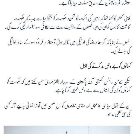
متاثرہ افراد کوقانون کے مطابق معاوضہ دیا جاتا ہے۔
ڈپٹی کمشنر کا کہنا تھا کہ زمین کی لاگت کا تخمینہ حکومت کو بھجوا دیا ہے جب کہ حکومت
کاشت کاروں کو ان کی تیار فصلوں کے مارکیٹ ریٹ سے 15 فی صد زائد ادائیگی کرے گی۔
انہوں نے بتایا کہ اگر معاوضے کی ادائیگی میں تاخیر ہوئی تو متاثرہ افراد کو سود کے ساتھ ادائیگی
کی جائے گی۔
کسانوں کو بے دخل نہ کرنے کی اپیل
لیکن ہیومن رائٹس کمیشن آف پاکستان کے سربراہ ڈاکٹر مہدی حسن کہتے ہیں کہ حکومت کو
کسانوں کو ان کی زمینوں سے بے دخل نہیں کرنا چاہیے۔
ان کے بقول سیاسی جماعتوں اور مقامی نمائندوں کو اس ضمن میں آواز اٹھانی چاہیے تاکہ کسی
کی حق تلفی نہ ہو۔