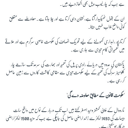
ہے جب کہ چار ٹیوب ویل بھی اکھاڑ دیے ہیں۔
ان کے بقول ٹھیکیدار آتا ہے، نشان دہی کرتا ہے اور چلا جاتا ہے۔ معاوضے سے متعلق
کوئی واضح جواب نہیں دیتا۔
کرتارپور راہداری کھولنے کے لیے تحریکِ انصاف کی حکومت خاصی سرگرم ہے اور علاقے
میں تعمیراتی کام تیزی سے جاری ہے۔
پاکستان کی حدود میں دریائے راوی پر پل کی تعمیر اور بھارت کی سرحد تک ساڑھے چار
کلومیٹر سڑک کی تعمیر کے لیے حکومت تیزی سے مقامی کاشت کاروں سے زمین حاصل
کر رہی ہے۔
'حکومت قانون کے مطابق معاوضہ دے گی'
نارووال کے ڈپٹی کمشنر وحید اصغر کہتے ہیں اب تک دربار کے نواح میں واقع سات
دیہات کی 1493 ایکٹر سے زائد اراضی حاصل کی جاچکی ہے جب کہ مزید 1500 ایکٹر اراضی
درکار ہوسکتی ہے۔