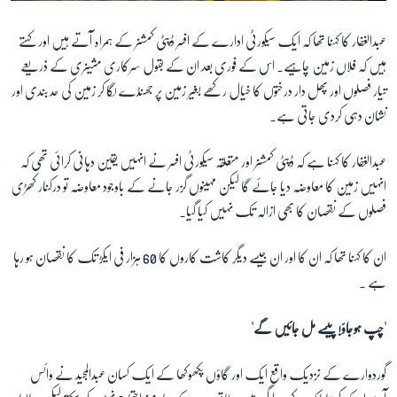
عبدالغفار کا کہنا تھا کہ ایک سیکورٹی ادارے کے افسر ڈپٹی کمشنر کے ہمراہ آتے ہیں اور کہتے
ہیں کہ فلاں زمین چاہیے۔ اس کے فوری بعد ان کے بقول سرکاری مشینری کے ذریعے
تیار فصلوں اور پھل دار درختوں کا خیال رکھے بغیر زمین پر جھنڈے لگا کر زمین کی حد بندی اور
نشان دہی کردی جاتی ہے۔
عبدالغفار کا کہنا ہے کہ ڈپٹی کمشنر اور متعلقہ سیکورٹی افسر نے انہیں یقین دہانی کرائی تھی کہ
انہیں زمین کا معاوضہ دیا جائے گا لیکن مہینوں گزر جانے کے باوجود معاوضہ تو درکنار کھڑی
فصلوں کے نقصان کا بھی ازالہ تک نہیں کیا گیا۔
ان کا کہنا تھا کہ ان کا اور ان جیسے دیگر کاشت کاروں کا 60 ہزار فی ایکڑ تک کا نقصان ہو رہا
ہے ۔
'چپ ہوجاؤ! پیسے مل جائیں گے'
گوردوارے کے نزدیک واقع ایک اور گاؤں پکھوکھا کے ایک کسان عبدالمجید نے وائس