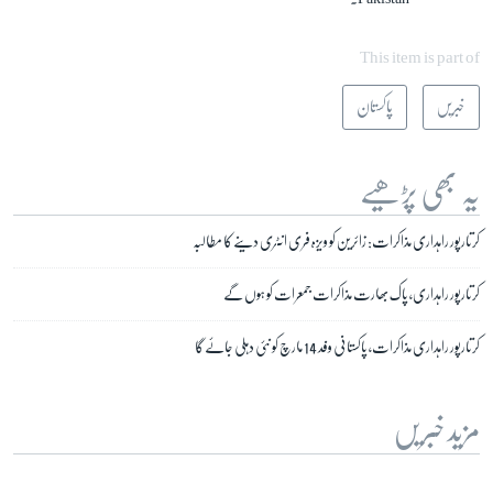
This item is part of
خبریں
پاکستان
یہ بھی پڑھیے
کرتارپور راہداری مذاکرات: زائرین کو ویزہ فری انٹری دینے کا مطالبہ
کرتارپور راہداری، پاک بھارت مذاکرات جمعرات کو ہوں گے
کرتارپور راہداری مذاکرات، پاکستانی وفد 14 مارچ کو نئی دہلی جائے گا
مزید خبریں