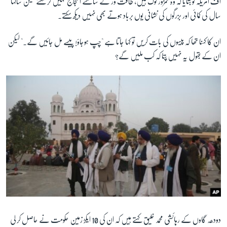
آف امریکہ کو بتایا کہ وہ کمزور لوگ ہیں، طاقت ور کے سامنے احتجاج نہیں کر سکتے لیکن سالہا
سال کی کمائی اور بزرگوں کی نشانی یوں برباد ہوتے بھی نہیں دیکھ سکتے۔
ان کا کہنا تھا کہ پیسوں کی بات کریں تو کہا جاتا ہے "چپ ہوجاؤ! پیسے مل جائیں گے۔" لیکن
ان کے بقول یہ نہیں پتا کہ کب ملیں گے؟
دودھہ گاوں کے رہائشی محمد خلیق کہتے ہیں کہ ان کی 10 ایکڑ زمین حکومت نے حاصل کر لی