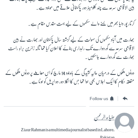
بین الاقوامی سرحد سے چند کلومیٹر دور پاکستانی علاقے میں موجود ہے۔
کرتار پور دنیا بھر میں بسنے والے سکھوں کے لیے بہت مقدس مقام ہے۔
بھارت میں آباد سکھوں کی سہولت کے لیے گزشتہ سال پاکستان اور بھارت نے بین
الاقوامی سرحد سے گوردوارے تک راہداری بنانے کا اعلان کیا تھا تاکہ زائرین براہِ راست
بھارت سے گوردوارے جاسکیں۔
دونوں ملکوں کے درمیان حالیہ کشیدگی کے باوجود 14 مارچ کو اس معاملے پر دونوں ملکوں کے
متعلقہ حکام کا ایک اجلاس بھی ہوا تھا جس کا اگلا دور دو اپریل کو ہونا ہے۔
Follow us
ضیاء الرحمن
Zia ur Rahman is a multimedia journalist based in Lahore,
Pakistan.