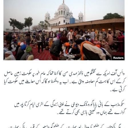
وائس آف امریکہ سے گفتگو میں ڈاکٹر مہدی حسن کا کہنا تھا کہ عام طور پر حکومت زمین حاصل
کر کے اس کا بہت کم معاوضہ دیتی ہے۔ اب یہ دیکھنا ہو گا کہ اس معاملے میں حکومت کیا
کرتی ہے۔
سکھ مذہب کے بانی بابا گورونانک دیو جی نے اپنی زندگی کے اخری ایام کرتارپور میں
گزارے تھے جہاں وہ کھیتی باڑی بھی کرتے تھے۔
یہ جگہ پاکستان کے ضلع نارووال اور بھارت کے ضلع گورداسپور کے قریب پاک بھارت