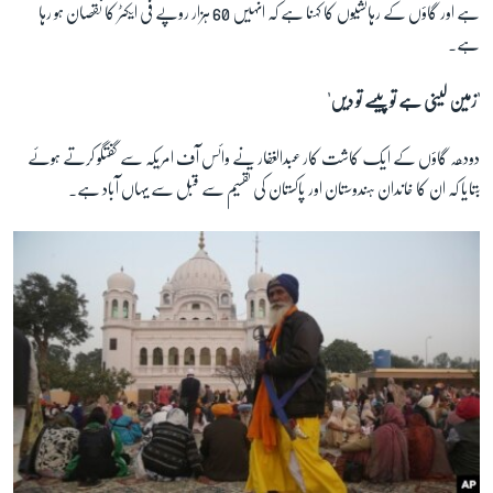
ہے اور گاؤں کے رہائشیوں کا کہنا ہے کہ انہیں 60 ہزار روپے فی ایکٹر کا نقصان ہو رہا
ہے۔
زبان
'زمین لینی ہے تو پیسے تو دیں'
دودھہ گاؤں کے ایک کاشت کار عبدالغفار نے وائس آف امریکہ سے گفتگو کرتے ہوئے
بتایا کہ ان کا خاندان ہندوستان اور پاکستان کی تقسیم سے قبل سے یہاں آباد ہے۔