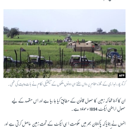
کرتار پور راہداری کے مجوزہ مقام پر رواں ہفتے ہی دونوں ملکوں کے تیکنیکی حکام نے بات چیت کی تھی۔
ان کا کہنا تھا کہ زمین کا حصول قانون کے مطابق کیا جا رہا ہے اور اس مقصد کے لیے
حصولِ اراضی ایکٹ 1894ء موجود ہے۔
انہوں نے بتایا کہ پاکستان بھر میں حکومت اسی ایکٹ کے تحت زمین حاصل کرتی ہے اور