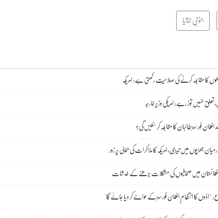
جنوبی ایشیا
ں کا مقابلہ کرنے کی صلاحیت رکھتی ہے: امریکہ
علق نہیں توڑ رہے: امریکی وزیرخارجہ
د افغان فورسز طالبان کا مقابلہ کر سکیں گی؟
میان جھڑپوں میں تیزی، امریکہ کا مذاکرات کی بحالی پر زور
د افغانستان میں صحافیوں کی مشکلات بڑھنے کے خدشات
ع: ’اڈوں کا انتظام افغان فورسز کے حوالے کر دیا جائے گا'