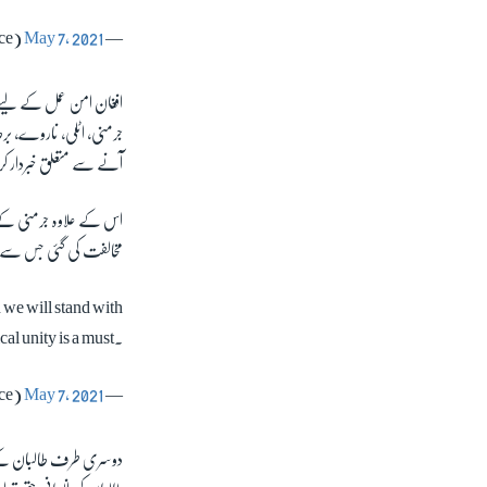
May 7, 2021
— U.S. Special Representative Zalmay Khalilzad (@US4AfghanPeace)
افغان امن عمل کے لیے تع
جرمنی، اٹلی، ناروے، برطا
آنے سے متعلق خبردار ک
اس کے علاوہ جرمنی کے 
مخالفت کی گئی جس سے خ
 we will stand with
al unity is a must.
May 7, 2021
— U.S. Special Representative Zalmay Khalilzad (@US4AfghanPeace)
دوسری طرف طالبان کے س