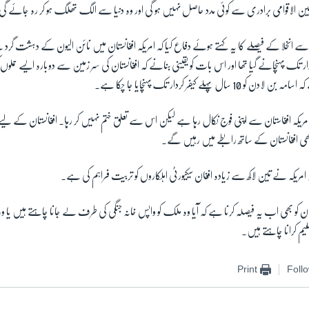
بین الاقوامی برادری سے کوئی مدد حاصل نہیں ہو گی اور وہ دنیا سے الگ تھلگ ہو کر رہ جائے گی
ن سے انخلا کے فیصلے کا یہ کہتے ہوئے دفاع کیا کہ امریکہ افغانستان میں نائن الیون کے دہشت گرد 
ار تک پہنچانے گیا تھا اور اس بات کو یقینی بنانے کہ افغانستان کی سر زمین سے دوبارہ ایسے حملوں 
ل پہلے کیفر کردار تک پہنچایا جا چکا ہے۔
ہ امریکہ افغاستان سے اپنی فوج نکال رہا ہے لیکن اس سے تعلق ختم نہیں کر رہا۔ افغانستان کے لیے
ھی افغانستان کے ساتھ رابطے میں رہیں گے۔
 امریکہ نے تین لاکھ سے زیادہ افغان سیکیورٹی اہلکاروں کو تربیت فراہم کی ہے۔
ان کو بھی اب یہ فیصلہ کرنا ہے کہ آیا وہ ملک کو واپس خانہ جنگی کی طرف لے جانا چاہتے ہیں یا وہ
یم کرانا چاہتے ہیں۔
Print
Foll