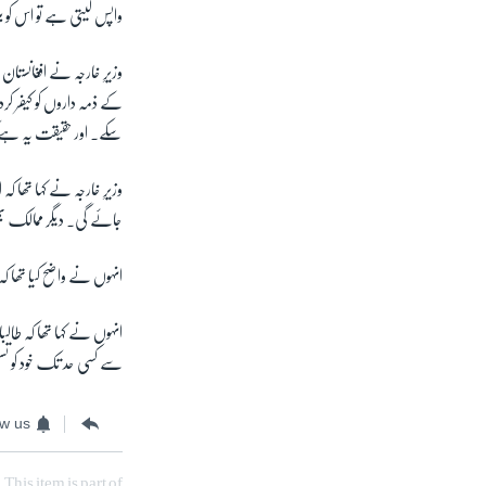
واپس لیتی ہے تو اس کو 
وزیرِ خارجہ نے افغانستا
کے ذمہ داروں کو کیفر کرد
سکے۔ اور حقیقت یہ ہے کہ اسامہ بن لادن کو 10 سا
وزیرِ خارجہ نے کہا تھا ک
جائے گی۔ دیگر ممالک ب
انہوں نے واضح کیا تھا کہ
انہوں نے کہا تھا کہ طالب
سے کسی حد تک خود کو تسل
ow us
This item is part of