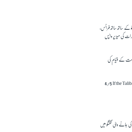
و کے ساتھ ساتھ فرانس،
کرات کی میز پر واپس
کومت کے قیام کی
4/5 If the Tali
 جانے والی گفتگو میں