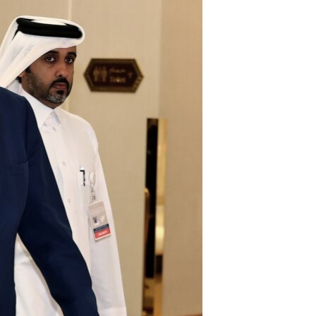
آرٹ
آزادیٔ صحافت
سائنس و ٹیکنالوجی
صحت
دلچسپ و عجیب
ویڈیوز
آڈیو
اسپیشل کوریج
اداریہ