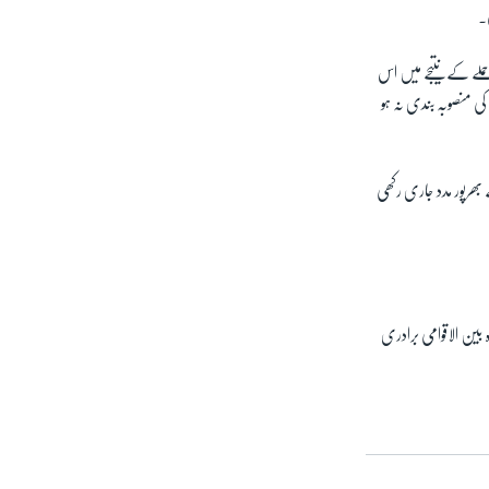
۔
حملے کے نتیجے میں اس
کی منصوبہ بندی نہ ہو
 بھرپور مدد جاری رکھی
 بین الاقوامی برادری