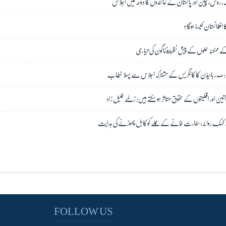
کہ، روس، چین اور پاکستان کے نمائندوں کا دوحہ میں اجلاس
 افغانستان کیسا ہوگا؟
ے ممکنہ حملوں کے پیشِ نظر پینٹاگون کی تیاری
ہے: صدر بائیڈن کا کانگریس کے مشترکہ اجلاس سے پہلا خطاب
واتین اور اقلیتوں کے حقوق متاثر ہو سکتے ہیں: زلمے خلیل زاد
ے کمک روانہ، سفارت خانے کے عملے کو کابل چھوڑنے کی ہدایت
FOLLOW US