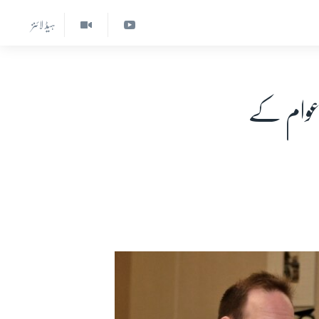
ہیڈ لائنز
ن عوام کے