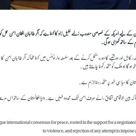
ان کے لیے امریکہ کے خصوصی مندوب زلمے خلیل زاد کا کہنا ہے کہ اگر طالبان افغان امن عمل کو 
وام کے ساتھ کھڑی ہو گی۔
ہ، کابل اور دوشنبے کا دورہ مکمل کرنے کے بعد سلسلہ وار ٹوئٹس میں کہنا تھا کہ اگر طالبان امن کا
ھ ہو گا جو ملک کو متحد رکھنا چاہتے ہیں۔
انستان کا سیاسی طور پر متحد رہنا لازم ہے۔
تھا کہ بین الاقوامی اتفاق رائے صرف امن تک محدود نہیں ہے۔ دنیا افغانستان کے ساتھ اس مرحل
que international consensus for peace, rooted in the support for a negotiate
to violence, and rejection of any attempt to impose 