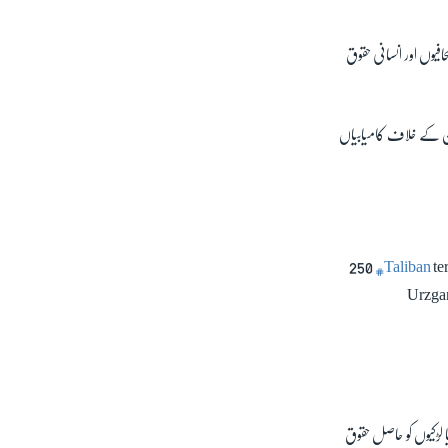
فیوں اور انسانی حقوق
ان کے خلاف کامیابیاں
250
#Taliban
te
Urzgan
یا لڑکیوں کو حاصل حقوق