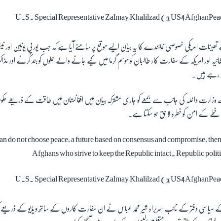
ینات امریکی خصوصی نمائندے کا یہ بیان ایسے موقع پر سامنے آیا ہے کہ جب یورپی یونین اور نیٹ
نیہ اور امریکہ کے سفارت کار طالبان کو موسم گرما میں کیے جانے والے حملوں کو بند کرنے اور مذا
ر رہے ہیں۔
وزارتِ داخلہ کی جانب سے جمعے کو جاری مشترکہ بیان میں افغانستان میں طاقت کے ذریعے ح
طے کے امن کو خطرہ لاحق ہو سکتا ہے۔
ban do not choose peace, a future based on consensus and compromise, then
Afghans who strive to keep the Republic intact. Republic politic
یاسی دفتر کے نائب سربراہ شیر محمد عباس نے ان سفارت کاروں کے ساتھ ویڈیو کے ذریعے کی