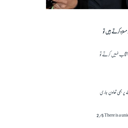
مسترد کرتے ہیں تو
 انتخاب نہیں کرتے تو
ے پر بھی تعاون جاری
2/5 There is a uni