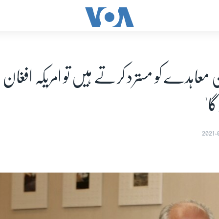
 معاہدے کو مسترد کرتے ہیں تو امریکہ افغا
گا'