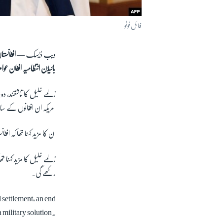
فائل فوٹو
ویب ڈیسک —
افغانست
بائیڈن انتظامیہ افغان ع
زلمے خلیل کا تاشقند، دوح
امریکہ ان افغانوں کے سات
ان کا مزید کہنا تھا کہ افغ
زلمے خلیل کا مزید کہنا 
رکھے گی۔
d settlement, an end
a military solution.