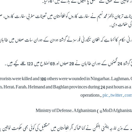
اور خواتین کے حقوق سے متعلق پالیسیوں کے بارے میں آگاہ کیا۔
ات ترجمان ڈاکٹر محمد نعیم نے سفارت کاروں کو افغانستان میں تعینات مغربی سفارت کاروں، صحا
 کی ضمانت دی۔
ٹی حکام کا کہنا ہے کہ افغان سیکیورٹی فورسز نے گزشتہ دو دن کے دوران سات صوبوں میں طالب
 میں 123 حملے کیے ہیں۔
rrorists were killed and 106 others were wounded in Ningarhar, Laghman,
, Herat, Farah, Helmand and Baghlan provinces during 24 past hours as a 
operations.
pic.twitter.
کہ کے وزیرِ خارجہ اینٹنی بلنکن نے کہا تھا کہ اگر افغانستان میں مستقبل کی کوئی بھی حکومت خواتین 