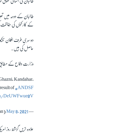
طالبان کی انسانی حقوق 
طالبان کے دوحہ میں تعین
کے کارکنوں کی حفاظت
دوسری طرف افغان سیکیور
حاصل کی ہیں۔
وزارت دفاع کے مطابق گزشتہ 24 گھنٹوں کے دوران طالبان نے 20 صوبوں اور 69 اضلاع
 Ghazni, Kandahar,
result of
#ANDSF
com/DeUWFwue0V
May 8, 2021
— Ministry of Defense, Afghanistan (@MoDAfghanistan)
علاوہ ازیں گزشتہ روز امری