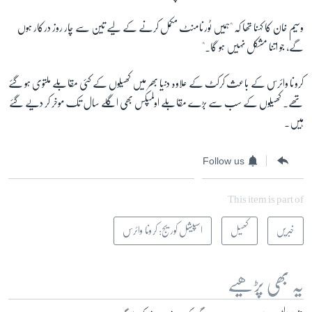
وسیم خان کا کہنا تھا کہ "ہمیں ٹورنامنٹ مکمل کرنے کے لیے تین سے چار روز درکار ہوں
گے، جو اتنا مشکل نہیں ہو گا۔"
کرونا وائرس کے باعث کرکٹ کے علاوہ دنیا بھر میں کھیلوں کے کئی مقابلے ملتوی ہو گئے
تھے۔ کھیلوں کے سب سے بڑے مقابلے اولمپکس بھی اگلے سال تک موخر کر دیے گئے
ہیں۔
Follow us
This item is part of
خبریں
کھیل
اسپیشل کوریج: کرونا وائرس
یہ بھی پڑھیے