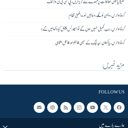
حفیظ پالیسی معاملات پر تبصرے سے گریز کریں، پی سی بی کی وارننگ
کرونا وائرس: دیسی ٹوٹکے، دعائیں اور مدافعتی نظام
کرونا وائرس: جب کھیل نہیں ہوں گے تو اسپورٹس چینل کیا دکھائیں گے؟
کرونا وائرس: پاکستان سپر لیگ کے سیمی فائنلز اور فائنل ملتوی
مزید خبریں
FOLLOW US
ہمارے بارے میں