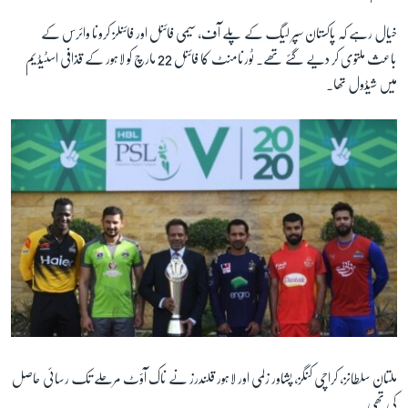
خیال رہے کہ پاکستان سپر لیگ کے پلے آف، سیمی فائنل اور فائنلز کرونا وائرس کے
زبان
باعث ملتوی کر دیے گئے تھے۔ ٹورنامنٹ کا فائنل 22 مارچ کو لاہور کے قذافی اسٹیڈیم
میں شیڈول تھا۔
ملتان سلطانز، کراچی کنگز، پشاور زلمی اور لاہور قلندرز نے ناک آؤٹ مرحلے تک رسائی حاصل
کی تھی۔