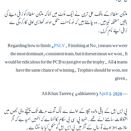
ملتان سلطانز کے مالک علی ترین نے ایک ٹوئٹ میں کہا کہ ملتان سلطانز کو ٹرافی دینے کی
باتیں مضحکہ خیز ہیں۔ وہ چاہتے ہیں کہ ٹورنامنٹ مکمل ہو اور کھلاڑی اپنی کارکردگی سے
ٹرافی اپنے نام کریں۔
Regarding how to finish
#PSLV
. Finishing at No.1 means we were
the most dominant/consistent team, but it doesnt mean we won. It
would be ridiculous for the PCB to just give us the trophy. All 4 teams
have the same chance of winning. Trophies should be won, not
given.
April 3, 2020
— Ali Khan Tareen (@aliktareen)
پی ایس ایل کے باقی ماندہ میچز کے حوالے سے ناک آؤٹ مرحلے تک پہنچنے والی ٹیموں میں
اختلافات سامنے ائے تھے۔ البتہ پی سی بی حکام کا کہنا ہے کہ اُنہیں امید ہے کہ اگر
حالات بہتر ہوئے تو سال کے آخر میں پی ایس ایل کو مکمل کیا جا سکتا ہے۔