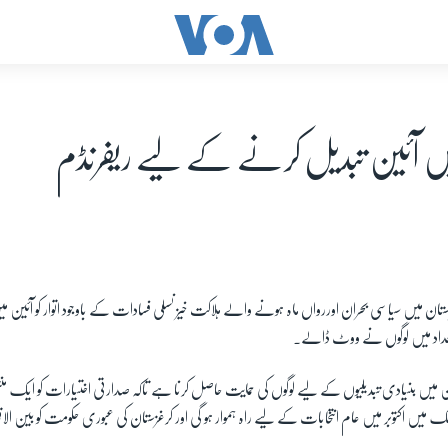
یں آئین تبدیل کرنے کے لیے ریفرنڈم
تان میں سیاسی بحران اوررواں ماہ ہونے والے ہلاکت خیز نسلی فسادات کے باوجود اتوار کو آئین 
تعداد میں لوگوں نے ووٹ ڈالے۔
 میں بنیادی تبدیلیوں کے لیے لوگوں کی حمایت حاصل کرنا ہے تاکہ صدارتی اختیارات کو ایک منتخب 
 اکتوبر میں عام انتخابات کے لیے راہ ہموار ہو گی اور کرغزستان کی عبوری حکومت کو بین الاق