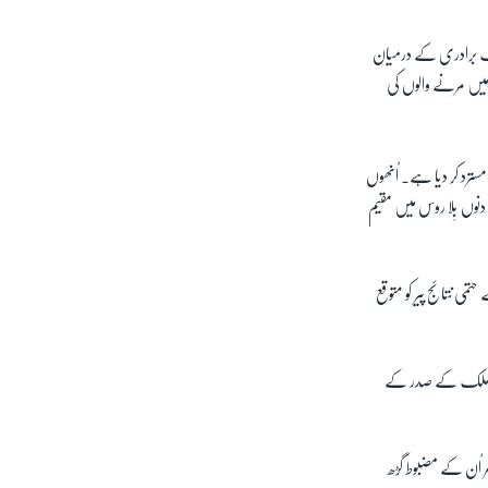
زبک برادری کے درمیان
 کچھ حکام کے خیال میں مرنے والوں کی
سترد کر دیا ہے۔ اُنھوں
دنوں بِلا روس میں مقیم
می نتائج پیر کو متوقع
یں گے اور ملک کے صدر کے
ر اُن کے مضبوط گڑھ