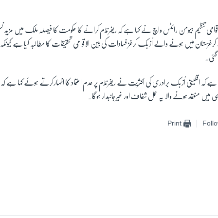
لاقوامی تنظیم ہیومن رائٹس واچ نے کہا ہے کہ ریفرنڈم کرانے کا حکومت کا فیصلہ ملک میں مزید 
رغزستان میں ہونے والے اُزبک کرغز فسادات کی بین الاقوامی تحقیقات کا مطالبہ کیا ہے کیون
 گئی۔
 ہے کہ اقلیتی اُزبک برادری کی اکثریت نے ریفرنڈم پر عدم اعتماد کا اظہارکرتے ہوئے کہا ہے کہ و
 میں منعقد ہونے والا یہ عمل شفاف اور غیرجانبدار ہوگا۔
Print
Foll