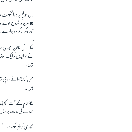
آرٹ
آزادیٔ صحافت
اِس موقع پر دارالحکومت 
سائنس و ٹیکنالوجی
تعداد کم از کم دو ہزار ہے۔
صحت
دلچسپ و عجیب
ملک کی خاتون عبُوری سرب
ویڈیوز
نے 7 اپریل کو ایک
ہیں۔
آڈیو
اسپیشل کوریج
مس اُتانبائیوا نے جنوبی 
اداریہ
ہیں۔
عہدے کی مدت چھ سال 
عُبوری کرغز حکومت نے سا