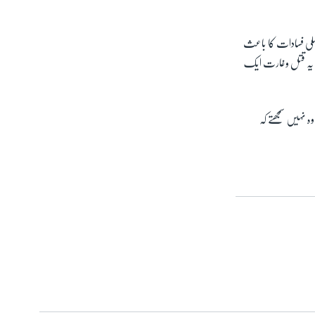
نسلی فسادات کا باعث
کہ یہ قتل وغارت ایک
ہ نہیں سمجھتے کہ