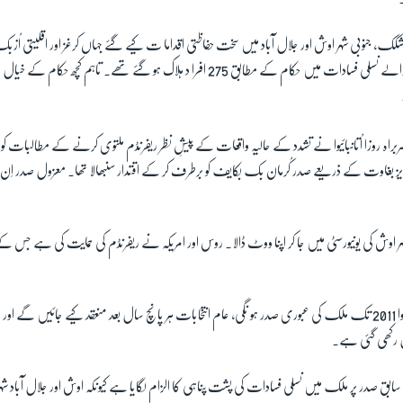
بشکک، جنوبی شہر اوش اور جلال آباد میں سخت حفاظتی اقداما ت کیے گئے جہاں کرغز اور اقلیتی اُ
10 جون کو شروع ہونے والے نسلی فسادات میں حکام کے مطابق 275 افرا د ہلاک ہو گئے تھے۔ تاہم
راہ روزا اُتانبائیوا نے تشدد کے حالیہ واقعات کے پیشِ نظر ریفرنڈم ملتوی کرنے کے مطالبات کو م
 خونریز بغاوت کے ذریعے صدر کُرمان بک بکایف کو برطرف کر کے اقتدار سنبھالا تھا۔ معزول صدر اِن 
شہر اوش کی یونیورسٹی میں جا کر اپنا ووٹ ڈالا۔ روس اور امریکہ نے ریفرنڈم کی حمایت کی ہے جس کے حت
ریفرنڈم کے تحت اُتانبائیوا 2011 تک ملک کی عبوری صدر ہو نگی، عام انتخابات ہر پانچ سال بعد منعقد کیے جائ
رکھی گئی ہے۔
بق صدر پر ملک میں نسلی فسادات کی پشت پناہی کا الزام لگایا ہے کیونکہ اوش اور جلال آباد شہ