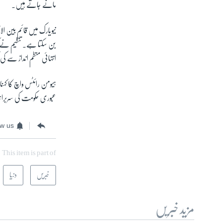
مانے جاتے ہیں۔
نیویارک میں قائم بین ا
بن سکتا ہے۔ تنظیم نے ک
انتہائی منظم انداز سے کی
ہیومن رائٹس واچ کا کہنا
عبُوری حکومت کی سربراہی
ow us
This item is part of
خبریں
دنیا
مزید خبریں