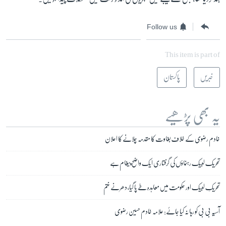
Follow us
This item is part of
خبریں
پاکستان
یہ بھی پڑھیے
خادم رضوی کے خلاف بغاوت کا مقدمہ چلانے کا اعلان
تحریک لبیک رہنماؤں کی گرفتاری ایک واضح پیغام ہے
تحریکِ لبیک اور حکومت میں معاہدہ طے پا گیا، دھرنے ختم
آسیہ بی بی کو رہا نہ کیا جائے: علامہ خادم حسین رضوی