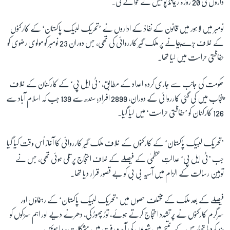
داروں کی 20 روزہ ریمانڈ پولیس کے حوالے کی۔
نومبر میں لاہور میں قانون کے نفاذ کے اداروں نے ’تحریک لبیک پاکستان‘ کے کارکنوں
زبان
کے خلاف بڑے پیمانے پر ملک گیر کارروائی کی تھی، جس دوران 23 نومبر کو مولوی رضوی کو
حفاظتی حراست میں لیا تھا۔
حکومت کی جانب سے جاری کردہ اعداد کے مطابق، ’ٹی ایل پی‘ کے کارکنان کے خلاف
پنجاب میں کی گئی کارروائی کے دوران، 2899 افراد؛ سندھ سے 139 جب کہ اسلام آباد سے
126 کارکنان کو ’حفاظتی حراست‘ میں لیا گیا۔
’تحریک لبیک پاکستان‘ کے کارکنوں کے خلاف ملک گیر کارروائی کا آغاز اُس وقت کیا گیا
جب ’ٹی ایل پی‘ عدالتِ عظمیٰ کے فیصلے کے خلاف احتجاج پر تلی ہوئی تھی، جس نے
توہین رسالت کے الزام میں آسیہ بی بی کو بے قصور قرار دیا تھا۔
فیصلے کے بعد ملک کے مختلف حصوں میں ’تحریک لبیک پاکستان‘ کے رہنماؤں اور
سرگرم کارکنوں نے پُر تشدد احتجاج کرتے ہوئے، توڑ پھوڑ کی، دھرنے دیے اور اہم سڑکوں کو
بند کردیا تھا، جس کے نتیجے میں شہریوں کی آمد و رفت میں مشکلات پیدا ہوئیں۔