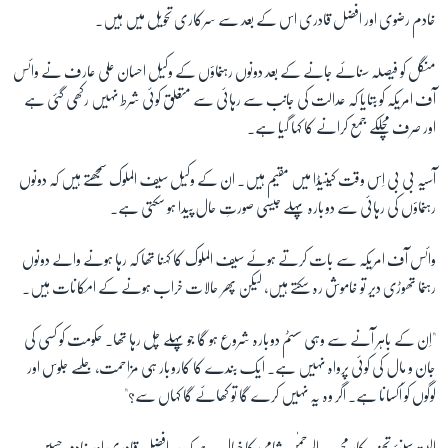
خادم رضوی اور افضل قادری اس کے بعد سے سرکاری تحویل میں ہیں۔
منگل کو فیصلہ سنائے جانے کے بعد دونوں رہنماؤں کے وکیل احسان علی عارف نے وائس
آف امریکہ کو بتایا کہ عدالت کی جانب سے رہائی سے متعلق کوئی شرط نہیں رکھی گئی ہے
اور صرف مچلکے جمع کرانے کا کہا گیا ہے۔
آسیہ بی بی اِس وقت کینیڈا میں مقیم ہیں۔ ان کے وکیل سیف الملوک سمجھتے ہیں کہ دونوں
رہنماؤں کی رہائی سے دوبارہ پہلے جیسی صورتِ حال پیدا ہو سکتی ہے۔
وائس آف امریکہ سے بات کرتے ہوئے سیف الملوک کا کہنا تھا کہ رہا ہونے والے دونوں
رہنما تھوڑی دیر تو خاموش رہ سکتے ہیں، لیکن پھر حالات خراب ہونے کے امکانات ہیں۔
"اِن کے باہر آنے سے وہی سسٹم دوبارہ شروع ہو گا جو پہلے چل رہا تھا۔ حکومت کو کسی کی
جان و مال کی کوئی پرواہ نہیں ہے۔ ایک بندے کا کاروبار ہی مزاحمت، جلسے جلوس اور
لوگوں کو اُکسانا ہے۔ اگر وہ یہ نہیں کرے گا تو کھائے گا کہاں سے؟"
البتہ سینئر تجزیہ کار مجیب الرحمٰن شامی کا خیال ہے کہ پیر افضل قادری اور خادم حسین