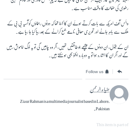
رضوی کی ضمانت کا وقت مناسب ہے۔
وائس آف امریکہ سے بات کرتے ہوئے ان کا کہنا تھا کہ دونوں رہنماؤں کو آسیہ بی بی کے
ملک سے باہر جانے اور تحریری معافی نامے جمع کرانے کے بعد رہا کیا جا رہا ہے۔
ان کے بقول، ان دونوں کے پیچھے جو طاقتیں تھیں، اگر وہ چاہیں گی تو یہ لوگ خاموش رہیں
گے اور اگر ان کا اشارہ ہوا تو یہ دوبارہ ایکٹو بھی ہو سکتے ہیں۔
Follow us
ضیاء الرحمن
Zia ur Rahman is a multimedia journalist based in Lahore,
Pakistan.
This item is part of