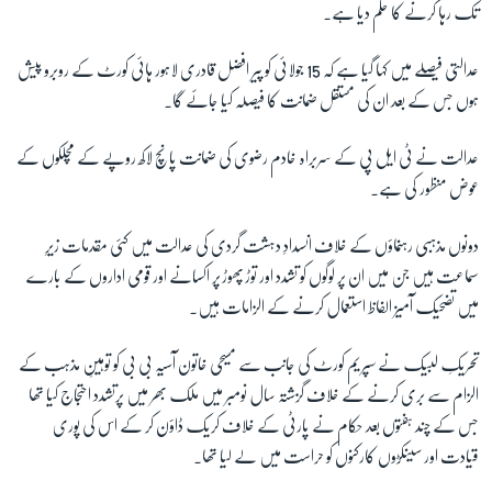
تک رہا کرنے کا حکم دیا ہے۔
زبان
عدالتی فیصلے میں کہا گیا ہے کہ 15 جولائی کو پیر افضل قادری لاہور ہائی کورٹ کے روبرو پیش
ہوں جس کے بعد ان کی مستقل ضمانت کا فیصلہ کیا جائے گا۔
عدالت نے ٹی ایل پی کے سربراہ خادم رضوی کی ضمانت پانچ لاکھ روپے کے مچلکوں کے
عوض منظور کی ہے۔
دونوں مذہبی رہنماؤں کے خلاف انسدادِ دہشت گردی کی عدالت میں کئی مقدمات زیرِ
سماعت ہیں جن میں ان پر لوگوں کو تشدد اور توڑ پھوڑ پر اکسانے اور قومی اداروں کے بارے
میں تضحیک آمیز الفاظ استعمال کرنے کے الزامات ہیں۔
تحریکِ لبیک نے سپریم کورٹ کی جانب سے مسیحی خاتون آسیہ بی بی کو توہینِ مذہب کے
الزام سے بری کرنے کے خلاف گزشتہ سال نومبر میں ملک بھر میں پرتشدد احتجاج کیا تھا
جس کے چند ہفتوں بعد حکام نے پارٹی کے خلاف کریک ڈاؤن کر کے اس کی پوری
قیادت اور سینکڑوں کارکنوں کو حراست میں لے لیا تھا۔