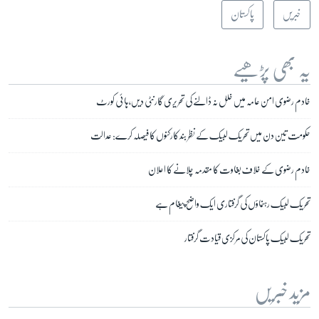
خبریں
پاکستان
یہ بھی پڑھیے
خادم رضوی امن عامہ میں خلل نہ ڈالنے کی تحریری گارنٹی دیں، ہائی کورٹ
حکومت تین دن میں تحریک لبیک کے نظر بند کارکنوں کا فیصلہ کرے: عدالت
خادم رضوی کے خلاف بغاوت کا مقدمہ چلانے کا اعلان
تحریک لبیک رہنماؤں کی گرفتاری ایک واضح پیغام ہے
تحریک لبیک پاکستان کی مرکزی قیادت گرفتار
مزید خبریں