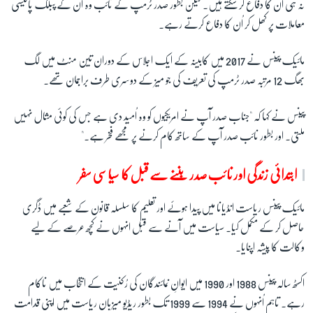
نہ ہی ان کا دفاع کر سکتے ہیں۔ لیکن بطور صدر ٹرمپ کے نائب وہ اُن کے پبلک پالیسی
معاملات پر کھل کر اُن کا دفاع کرتے رہے۔
مائیک پینس نے 2017 میں کابینہ کے ایک اجلاس کے دوران تین منٹ میں لگ
بھگ 12 مرتبہ صدر ٹرمپ کی تعریف کی جو میز کے دوسری طرف براجمان تھے۔
پینس نے کہا کہ "جناب صدر آپ نے امریکیوں کو وہ اُمید دی ہے جس کی کوئی مثال نہیں
ملتی۔ اور بطور نائب صدر آپ کے ساتھ کام کرنے پر مجھے فخر ہے۔"
ابتدائی زندگی اور نائب صدر بننے سے قبل کا سیاسی سفر
مائیک پینس ریاست انڈیانا میں پیدا ہوئے اور تعلیم کا سلسلہ قانون کے شعبے میں ڈگری
حاصل کر کے مکمل کیا۔ سیاست میں آنے سے قبل انہوں نے کچھ عرصے کے لیے
وکالت کا پیشہ اپنایا۔
اکسٹھ سالہ پینس 1988 اور 1990 میں ایوانِ نمائندگان کی رُکنیت کے انتخاب میں ناکام
رہے۔ تاہم اُنہوں نے 1994 سے 1999 تک بطور ریڈیو میزبان ریاست میں اپنی قدامت