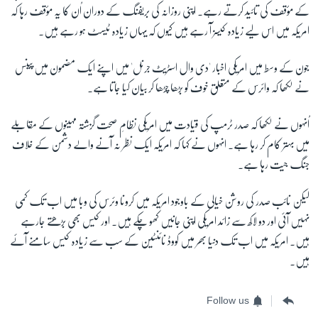
کے مؤقف کی تائید کرتے رہے۔ اپنی روزانہ کی بریفنگ کے دوران اُن کا یہ مؤقف رہا کہ
امریکہ میں اس لیے زیادہ کیسز آ رہے ہیں کیوں کہ یہاں زیادہ ٹیسٹ ہو رہے ہیں۔
جون کے وسط میں امریکی اخبار 'دی وال اسٹریٹ جرنل' میں اپنے ایک مضمون میں پینس
نے لکھا کہ وائرس کے متعلق خوف کو بڑھا چڑھا کر بیان کیا جاتا ہے۔
اُنہوں نے لکھا کہ صدر ٹرمپ کی قیادت میں امریکی نظامِ صحت گزشتہ مہینوں کے مقابلے
میں بہتر کام کر رہا ہے۔ انہوں نے کہا کہ امریکہ ایک نظر نہ آنے والے دشمن کے خلاف
جنگ جیت رہا ہے۔
لیکن نائب صدر کی روشن خیالی کے باوجود امریکہ میں کرونا وئرس کی وبا میں اب تک کمی
نہیں آئی اور دو لاکھ سے زائد امریکی اپنی جانیں کھو چکے ہیں۔ اور کیس بھی بڑھتے جارہے
ہیں۔ امریکہ میں اب تک دنیا بھر میں کووڈ نائنٹین کے سب سے زیادہ کیس سامنے آئے
ہیں۔
Follow us