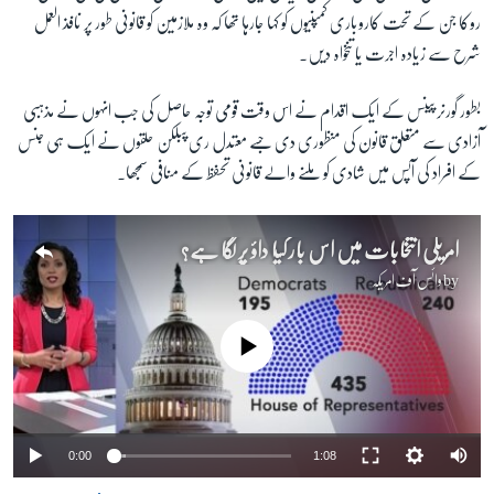
روکا جن کے تحت کاروباری کمپنیوں کو کہا جارہا تھا کہ وہ ملازمین کو قانونی طور پر نافذ العمل
شرح سے زیادہ اجرت یا تنخواہ دیں۔
بطور گورنر پینس کے ایک اقدام نے اس وقت قومی توجہ حاصل کی جب انہوں نے مذہبی
آزادی سے متعلق قانون کی منظوری دی جسے معتدل ری پبلکن حلقوں نے ایک ہی جنس
کے افراد کی آپس میں شادی کو ملنے والے قانونی تحفظ کے منافی سمجھا۔
امریکی انتخابات میں اس بار کیا داؤ پر لگا ہے؟
by
وائس آف امریکہ
No media source currently available
0:00
1:08