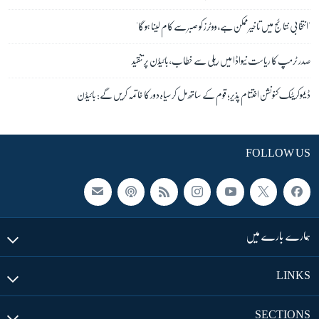
'انتخابی نتائج میں تاخیر ممکن ہے، ووٹرز کو صبر سے کام لینا ہو گا'
صدر ٹرمپ کا ریاست نیواڈا میں ریلی سے خطاب، بائیڈن پر تنقید
ڈیموکریٹک کنونشن اختتام پذیر؛ قوم کے ساتھ مل کر سیاہ دور کا خاتمہ کریں گے: بائیڈن
FOLLOW US
ہمارے بارے میں
LINKS
SECTIONS