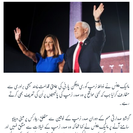
مائیک پینس نے ڈونلڈ ٹرمپ کو ری پبلکن پارٹی کی حمایتی قدامت پسند مسیحی برادری سے
متعارف کرایا جب کہ کئی مواقع پر وہ صدر ٹرمپ کی پالیسیوں پر اُن کی تعریف بھی کرتے
رہے۔
گزشتہ صدارتی مہم کے دوران صدر ٹرمپ کے خواتین سے متعلق ریمارکس پر مبنی ویڈیو
سامنے آنے پر مائیک پینس نے کہا تھا کہ وہ صدر ٹرمپ کے خیالات سے متفق نہیں اور