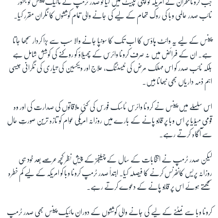
جب کرونا بحران نے امریکہ کو اپنی لپیٹ میں لیا تو صدر ٹرمپ نے مائیک پینس کو بطور
نائب صدر عالمی وبا کی روک تھام کے لیے کی جانے والی تمام کوششوں کا نگران مقرر کیا۔
پینس کے لیے یہ وائٹ ہاؤس کا اب تک کا سونپا جانے والا سب سے بڑا کردار سمجھا جاتا
ہے۔ ان کے فرائض میں نہ صرف کرونا وائرس کے پھیلاؤ کو روکنے کی کوشش شامل ہے
بلکہ نائب صدر کو اس مہلک مرض کی ٹیسٹنگ، علاج اور ویکسین کی تیاری کی نگرانی جیسی
اہم ذمہ داریاں بھی نبھانا ہیں۔
اس سلسلے میں پینس نے کرونا وائرس ٹاسک فورس کی کئی ملاقاتوں کی صدارت کی اور وہ
قومی میڈیا پر اس وبا پر قابو پانے کے بارے میں روزانہ امریکی عوام کو تازہ ترین صورتِ حال
سے آگاہ کرتے رہے۔
لیکن صدر ٹرمپ نے انتخابات کے سال کے چیلنجز کے پیشِ نظر کچھ عرصے بعد خود ہی
روزانہ پریس کانفرنس کرنے کا فیصلہ کیا۔ ابتداً صدر ٹرمپ کرونا وبا کو امریکہ کے لیے کم خطرہ
سمجھتے ہوئے اس پر قابو پانے کے دعوے کرتے رہے۔
کرونا وبا سے نمٹنے کے لیے کی جانے والی کوششوں کے دوران مائیک پینس بھی صدر ٹرمپ