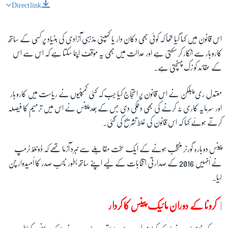
Direct link
اس قانون میں کہا گیا تھا کہ کوئی بھی دکان دار یا کمپنی مذہبی آزادی کی بنیاد پر کسی کے ساتھ
کاروبار سے انکار کر سکتی ہے اور عدالت میں بھی یہ مؤقف اپنا سکتا ہے کہ اس سے اس
کے عقائد کو زک پہنچتی ہے۔
معتدل ری پبلکن نے اس قانون پر احتجاج کیا جب کہ کئی کمپنیوں نے ریاست میں کاروبار
اور سرمایہ کاری نہ کرنے کی بھی دھمکی دی جس کے بعد پینس نے اس میں ترمیم کا فیصلہ
کرتے ہوئے کہا کہ اس قانون کی غلط تشریح کی گئی۔
پینس دوبارہ گورنر منتخب ہونے کے ایک سخت مقابلے سے نبرد آزما تھے کہ ڈونلڈ ٹرمپ
نے اُنہیں 2016 کے صدارتی انتخابات کے لیے اپنے ساتھ بطور نائب صدر کا اُمیدوار چن
لیا۔
کرونا کے دوران مائیک پینس کا کردار