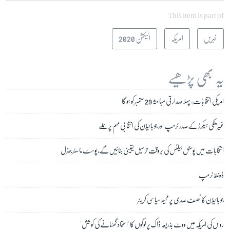
This item is part of
خبریں
امریکہ
الیکشن 2020
یہ بھی پڑھیے
امریکی انتخابات: پہلا صدارتی مباحثہ 29 ستمبر کو ہو گا
غیرملکی ہیکرز کے صدر ٹرمپ اور جو بائیڈن کی انتخابی مہم پر حملے
انتخابات میں پوسٹل بیلٹس کی بروقت ترسیل یقینی بنائیں گے، پوسٹ ماسٹر جنرل
ڈونلڈ ٹرمپ
جو بائیڈن کا نصف صدی پر محیط سیاسی کریئر
روس کی امریکہ میں ووٹ بذریعہ ڈاک پر لوگوں کا 'اعتماد گھٹانے کی کوشش'