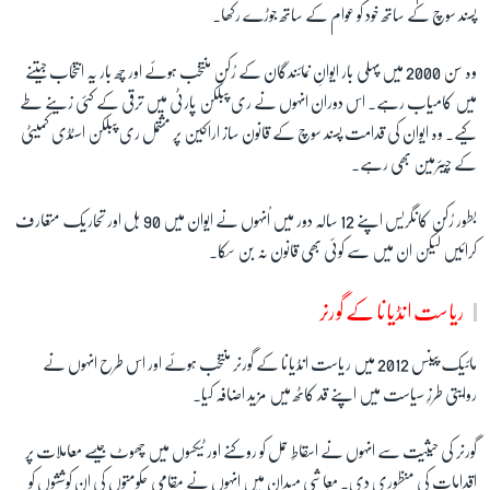
پسند سوچ کے ساتھ خود کو عوام کے ساتھ جوڑے رکھا۔
وہ سن 2000 میں پہلی بار ایوانِ نمائندگان کے رُکن منتخب ہوئے اور چھ بار یہ انتخاب جیتنے
میں کامیاب رہے۔ اس دوران انہوں نے ری پبلکن پارٹی میں ترقی کے کئی زینے طے
کیے۔ وہ ایوان کی قدامت پسند سوچ کے قانون ساز اراکین پر مشتمل ری پبلکن اسٹڈی کمیٹی
کے چیئرمین بھی رہے۔
بطور رُکن کانگریس اپنے 12 سالہ دور میں اُنہوں نے ایوان میں 90 بل اور تحاریک متعارف
کرائیں لیکن ان میں سے کوئی بھی قانون نہ بن سکا۔
ریاست انڈیانا کے گورنر
مائیک پینس 2012 میں ریاست انڈیانا کے گورنر منتخب ہوئے اور اس طرح انہوں نے
روایتی طرزِ سیاست میں اپنے قد کاٹھ میں مزید اضافہ کیا۔
گورنر کی حیثیت سے انہوں نے اسقاطِ حمل کو روکنے اور ٹیکسوں میں چھوٹ جیسے معاملات پر
اقدامات کی منظوری دی۔ معاشی میدان میں انہوں نے مقامی حکومتوں کی ان کوششوں کو