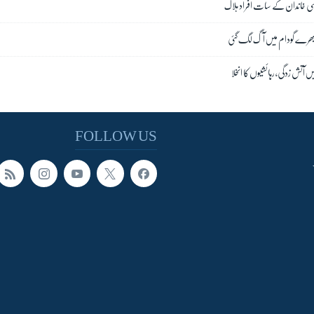
ی خاندان کے سات افراد ہلاک
بھرے گودام میں آگ لگ گئی
ں آتش زدگی، رہائشیوں کا انخلا
FOLLOW US