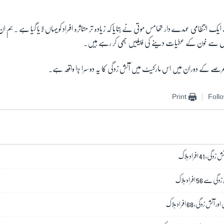
 ایک انتظامی عہدے دار تھامس موتی نے بتایا کہ زیادہ تر متاثرہ افراد کو یہاں لایا گیا ہے ۔ ہم
وگوں سے خون کے عطیات دینے کی اپیلیں بھی کر رہے ہیں۔
ے کے دوران میں اس مارکیٹ میں آتش زدگی کا یہ دوسرا بڑا واقعہ ہے۔
Print
Foll
4 افراد ہلاک
 افراد ہلاک
 زدگی، 68 افراد ہلاک