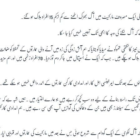
 مصروف مارکیٹ میں آگ بھڑک اٹھنے سے کم ازکم 15 افراد ہلاک ہو گئے۔
کہ آگ لگنے کی وجہ کا ابھی تک تعین نہیں کیا جا سکا۔
نیٹر کانگتھی تھوکو نے میڈیا کو بتایا کہ ہم آتش زدگی کی زد میں آنے والی عمارتوں کے تحفظ کو ضمانت
ہیں۔ اب تک 15 افراد ہلاک ہو چکے ہیں۔ جب کہ ایک نے اسپتال میں جا کر دم توڑ 
 کے بعد تک ایمرجینسی اہل کار اور امدادی کارکن عمارتوں کے اندر داخل نہیں ہو سکے تھے۔
 عمارتوں تک راستہ بنانے کے لیے وہ سب کچھ کر رہے ہیں جو ہمارے اختیار میں ۔ہمیں شبہ ہے کہ عم
ہاں گیس کے سیلنڈرز بھی ہیں جن کے دھماکوں کی آوازیں آپ بھی سن رہے ہیں۔ ہم امدادی کارکنو
 آگ لکڑی کے ایک گودام سے شروع ہوئی جس نے بعد میں مارکیٹ کی عمارتوں اور قریبی اپارٹم