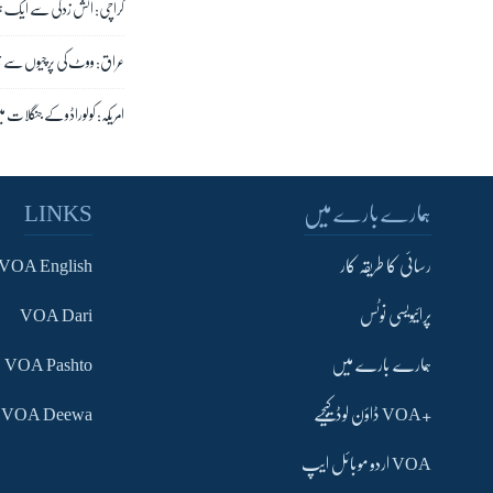
کراچی: آتش زدگی سے ایک ہ
عراق: ووٹ کی پرچیوں سے 
امریکہ: کولوراڈو کے جنگلات می
ہمارے بارے میں
LINKS
رسائی کا طریقہ کار
VOA English
پرائیویسی نوٹس
VOA Dari
ہمارے بارے میں
VOA Pashto
+VOA ڈاؤن لوڈ کیجیے
VOA Deewa
VOA اردو موبائل ایپ