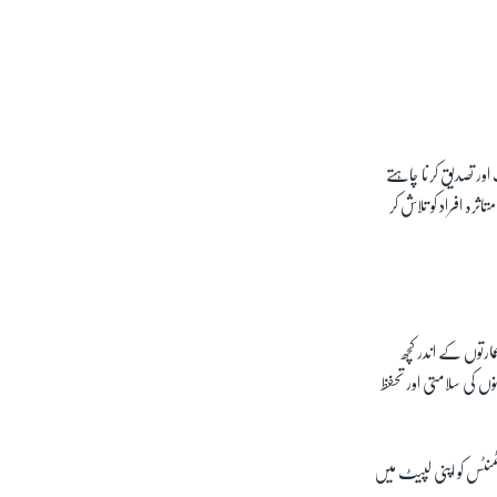
 اور تصدیق کرنا چاہتے
دیا۔ 70 افراد زخمی ہیں اور ہم مزید متاثرہ افراد کو تلاش کر
ارتوں کے اندر کچھ
ں کی سلامتی اور تحفظ
نٹس کو اپنی لپیٹ میں