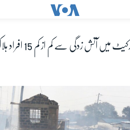
یٹ میں آتش زدگی سے کم از کم 15 افراد ہلاک