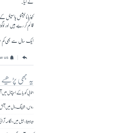
لے لیا۔
کینیاٹا نیشنل ہاسپٹل کے
قائم کر رہے ہیں اور ل
ایک سال سے بھی کم عرص
ow us
یہ بھی پڑھیے
جنوبی کوریا کے اسپتال میں آتش زدگی، 1
روس: شاپنگ مال میں آتش زدگی سے 56
وینزویلا: جیل میں ہنگامہ آرائی اور آتش