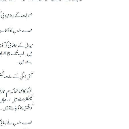
جمعرات کے روز نیروبی کی ایک
عہدے داروں کا کہنا ہے 
نیروبی کے علاقائی کوآرڈی 
رہے ہیں۔
آتش زدگی کے سات گھنٹوں
تھوکو کا کہنا تھا کہ ہم
کیمکلز موجود ہیں اور و
کو یقینی بنانا چاہتے ہیں۔
عہدے داروں نے بتایا کہ