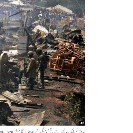
آرٹ
آزادیٔ صحافت
سائنس و ٹیکنالوجی
صحت
دلچسپ و عجیب
ویڈیوز
آڈیو
اسپیشل کوریج
اداریہ
نیروبی کی ایک مارکیٹ میں آتش زدگی کے بعد تباہی کا منظر۔ 28 جون 2018