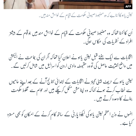
نیتن یاہو کا کہنا ہے کہ وہ مضبوط صیہونی حکومت کے قیام کے خواہش مند ہیں۔
اُن کا کہنا تھا کہ وہ مضبوط صیہونی حکومت کے قیام کے خواہش مند ہیں جو قوم کے بیشتر
افراد کے نظریات کی عکاس ہوگی۔
انتخابات سے ایک ہفتے قبل نیتن یاہو نے اعلان کیا تھا کہ اگر ان کی جماعت نے الیکشن
میں واضح اکثریت حاصل کی تو وہ مقبوضہ وادی اردن کو اسرائیل میں شامل کرلیں گے۔
نیتن یاہو کے حریف بینی گینز نے انتخابات کے ابتدائی نتائج آنے کے بعد اپنے حامیوں
سے خطاب کرتے ہوئے کہا کہ وہ اپنا مشن مکمل کرچکے ہیں اور عوام سے مخلوط حکومت
بنانے کا وعدہ کرتے ہیں۔
انہوں نے وزیرِ اعظم نیتن یاہو کی لیکوڈ پارٹی کے ساتھ کام کرنے کے امکان کو بھی مسترد
کیا ہے۔