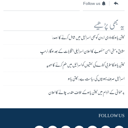
Follow us
یہ بھی پڑھیے
نیتن یاہو کا وادی اردن کو بھی اسرائیل میں شامل کرنے کا 'وعدہ'
مشرق وسطیٰ امن منصوبے کا اعلان اسرائیلی انتخابات کے بعد ہوگا: ٹرمپ
نیتن یاہو کا مغربی کنارے کی بستیوں کو اسرائیل میں ضم کرنے کا عندیہ
اسرائیل صرف یہودیوں کی ریاست ہے: نیتن یاہو
بدعنوانی کے الزام میں نیتن یاہو کے خلاف مقدمہ چلانے کا اعلان
FOLLOW US