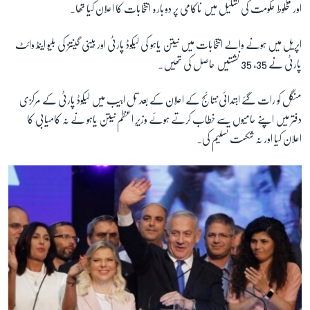
اور مخلوط حکومت کی تشکیل میں ناکامی پر دوبارہ انتخابات کا اعلان کیا تھا۔
اپریل میں ہونے والے انتخابات میں نیتن یاہو کی لیکوڈ پارٹی اور بینی گینتز کی بلیو اینڈ وائٹ
پارٹی نے 35، 35 نشستیں حاصل کی تھیں۔
منگل کو رات گئے ابتدائی نتائج کے اعلان کے بعد تل ابیب میں لیکوڈ پارٹی کے مرکزی
دفتر میں اپنے حامیوں سے خطاب کرتے ہوئے وزیرِ اعظم نیتن یاہو نے نہ کامیابی کا
اعلان کیا اور نہ شکست تسلیم کی۔