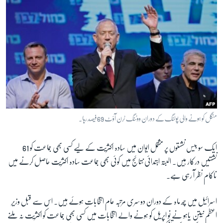
منگل کو ہونے والی پولنگ کے دوران ووٹنگ ٹرن آؤٹ 69 فیصد رہا۔
ایک سو بیس نشستوں پر مشتمل ایوان میں سادہ اکثریت کے لیے کسی بھی جماعت کو 61
نشستیں درکار ہیں۔ البتہ ابتدائی نتائج میں کوئی بھی جماعت سادہ اکثریت حاصل کرنے میں
ناکام نظر آ رہی ہے۔
اسرائیل میں چھ ماہ کے دوران دوسری مرتبہ عام انتخابات ہوئے ہیں۔ اس سے قبل وزیرِ
اعظم نیتن یاہو نے نو اپریل کو ہونے والے انتخابات میں کسی بھی جماعت کو اکثریت نہ ملنے