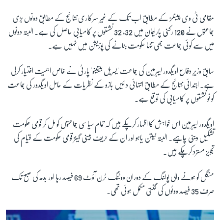
مقامی ٹی وی چینلز کے مطابق اب تک کے غیر سرکاری نتائج کے مطابق دونوں بڑی
زبان
جماعتوں نے 120 رکنی پارلیمان میں 32، 32 نشستوں پر کامیابی حاصل کی ہے۔ البتہ دونوں
میں سے کوئی جماعت بھی تنہا حکومت بنانے کی پوزیشن میں نہیں ہے۔
سابق وزیرِ دفاع اویگدور لیبرمین کی جماعت 'یسریل بیتینو' پارٹی نے خاص اہمیت اختیار کرلی
ہے۔
ابتدائی نتائج کے مطابق انتہائی دائیں بازو کے نظریات کے حامل اویگدور کی جماعت
کو نو نشستوں پر کامیابی کی توقع ہے۔
اویگدور لیبرمین اس خواہش کا اظہار کرچکے ہیں کہ تمام سیاسی جماعتوں کو مل کر قومی حکومت
تشکیل دینی چاہیے۔ البتہ نیتن یاہو اور ان کے حریف بینی گینز قومی حکومت کے قیام کی
تجویز مسترد کرچکے ہیں۔
منگل کو ہونے والی پولنگ کے دوران ووٹنگ ٹرن آؤٹ 69 فیصد رہا اور بدھ کی صبح تک
صرف 35 فیصد ووٹوں کی گنتی مکمل ہوئی تھی۔