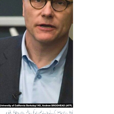
آرٹ
آزادیٔ صحافت
سائنس و ٹیکنالوجی
صحت
دلچسپ و عجیب
ویڈیوز
آڈیو
اسپیشل کوریج
اداریہ
نوبیل پرائز حاصل کرنے والے تین امریکی سائنس دان (فائل فوٹو)