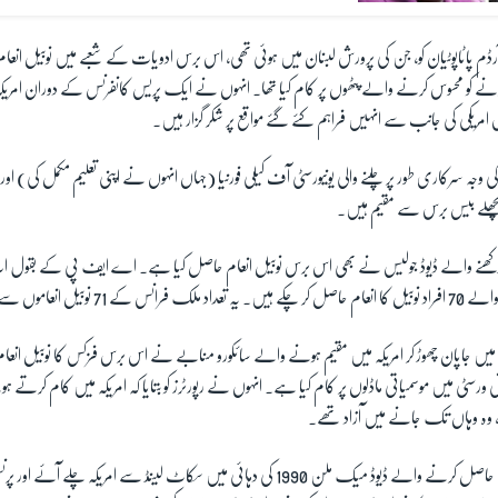
ی آرڈم پاٹاپوٹیان کو، جن کی پرورش لبنان میں ہوئی تھی، اس برس ادویات کے شعبے میں نوبیل انعام 
ونے کو محسوس کرنے والے پٹھوں پر کام کیا تھا۔ انہوں نے ایک پریس کانفرنس کے دوران ام
امریکی کی جانب سے انہیں فراہم کئے گئے مواقع پر شکر گزار ہیں۔
 وجہ سرکاری طور پر چلنے والی یونیورسٹی آف کیلی فورنیا (جہاں انہوں نے اپنی تعلیم مکمل کی) او
ہ پچھلے بیس برس سے مقیم ہیں۔
 رکھنے والے ڈیوڈ جولیس نے بھی اس برس نوبیل انعام حاصل کیا ہے۔ اے ایف پی کے بقول ا
ے والے
70
افراد نوبیل کا انعام حاصل کر چکے ہیں۔ یہ تعداد ملک فرانس کے
71
نوبیل انعاموں 
 میں جاپان چھوڑ کر امریکہ میں مقیم ہونے والے سائکورو منابے نے اس برس فزکس کا نوبیل انع
 ورسٹی میں موسمیاتی ماڈلوں پر کام کیا ہے۔ انہوں نے رپورٹرز کو بتایا کہ امریکہ میں کام کرتے 
ا، وہ وہاں تک جانے میں آزاد تھے۔
ام حاصل کرنے والے ڈیوڈ میک ملن
1990
کی دہائی میں سکاٹ لینڈ سے امریکہ چلے آئے اور پرنس