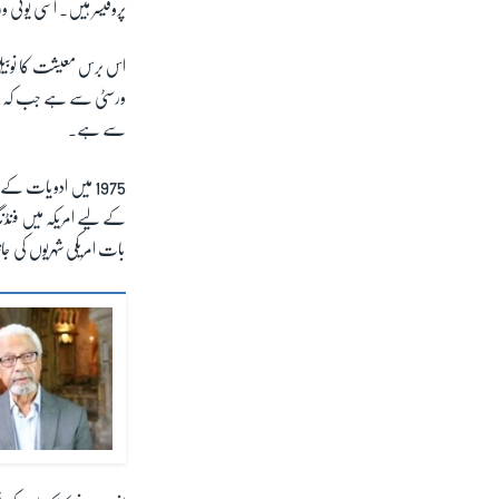
پروفیسر ہیں۔ اسی یونی ور
اس برس معیشت کا نوبیل ان
ورسٹی سے ہے جب کہ ان کے
سے ہے۔
1975
میں ادویات کے شع
کے لیے امریکہ میں فنڈن
بات امریکی شہریوں کی جا