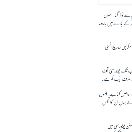
سے نوازا گیا۔ انہوں
ریکہ کے بارے میں بات
ر سکرپس ریسرچ انسٹی
ب تک یونیورسٹی آف
سے صرف ایک کم ہے۔
ام حاصل کیا ہے۔ انہوں
ہوئے جہاں ان کا تجسس
ٹن یونیورسٹی میں