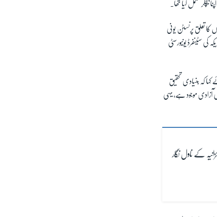
نا بیچلر مکمل کیا تھا۔
ں کا تعلق پرنسٹن یونی
کی سٹینفرڈ یونیورسٹی
ا کہ بنیادی تحقیق
 آزادی موجود ہے، یہی
انیہ کے ناول نگار