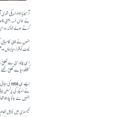
آرمینیا نژاد امریکی شہر
نے حواس لمسہ، یعنی چھ
کرتے ہوئے کہا کہ وہ اس 
انہوں نے اپنی کامیابی کی
ٹیوٹ کو قرار دیا جہاں و
اسی یونیورسٹی سے تعلق
کیلیفورنیا سے تعلق رکھن
ایسے ہی
1950
کی دہائی
نے امریکہ کی پرنسٹن یونی
انہیں لے جانا چاہتا تھ
کیمسٹری میں نوبیل انع