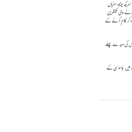
ریکہ یونیورسٹیاں
 کرنے والی کیتھرین
ں رہ کر کام کرنے کے
جس کی وجہ سے پہلے
ے میں جاسوسی کے