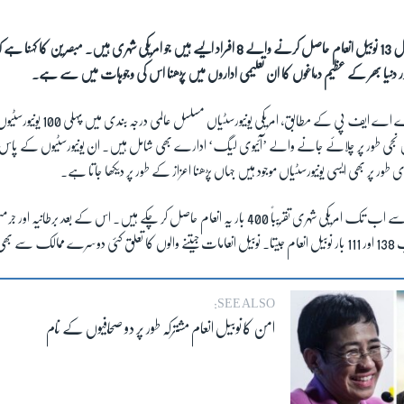
ل
13
نوبیل انعام حاصل کرنے والے
8
افراد ایسے ہیں جو امریکی شہری ہیں۔ مبصرین کا کہنا ہے کہ 
ور دنیا بھر کے عظیم دماغوں کا ان تعلیمی اداروں میں پڑھنا اس کی وجوہات میں سے ہے۔
فرانسیسی خبر رساں ادارے اے ایف پی کے مطابق، ا
ں نجی طور پر چلائے جانے والے ’آئیوی لیگ‘ ادارے بھی شامل ہیں۔ ان یونیورسٹیوں کے پاس ارب
ر پر بھی ایسی یونیورسٹیاں موجود ہیں جہاں پڑھنا اعزاز کے طور پر دیکھا جاتا ہے۔
 سے اب تک امریکی شہری تقریباً
400
بار یہ انعام حاصل کر چکے ہیں۔ اس کے بعد برطانیہ اور جرمن
ب
138
اور
111
بار نوبیل انعام جیتا۔ نوبیل انعامات جیتنے والوں کا تعلق کئی دوسرے ممالک سے 
SEE ALSO:
امن کا نوبیل انعام مشترکہ طور پر دو صحافیوں کے نام