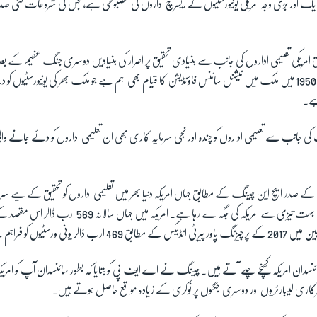
ایک اور بڑی وجہ امریکی یونیورسٹیوں کے ریسرچ اداروں کی مضبوطی ہے، جس کی شروعات کئی صدی
ریکی تعلیمی اداروں کی جانب سے بنیادی تحقیق پر اصرار کی بنیادیں دوسری جنگ عظیم کے بع
1950
میں ملک میں نیشنل سائنس فاؤنڈیشن کا قیام بھی اہم ہے جو ملک بھر کی یونیورسٹیوں ک
ہے۔
 کی جانب سے تعلیمی اداروں کو چندہ اور نجی سرمایہ کاری بھی ان تعلیمی اداروں کو دئے جانے 
ی کے صدر ایچ این چینگ کے مطابق جہاں امریکہ دنیا بھر میں تعلیمی اداروں کو تحقیق کے لیے سر
ہت تیزی سے امریکہ کی جگہ لے رہا ہے۔ امریکہ میں جہاں سالانہ
569
ارب ڈالر اس مقصد کے ل
ین میں
2017
کے پرچیزنگ پاور پیرٹی انڈیکس کے مطابق
469
ارب ڈالر یونی ورسٹیوں کو فراہم
نسدان امریکہ کھنچے چلے آتے ہیں۔ چینگ نے اے ایف پی کو بتایا کہ بطور سائنسدان آپ کو امری
رکاری لیبارٹریوں اور دوسری جگہوں پر نوکری کے زیادہ مواقع حاصل ہوتے ہیں۔