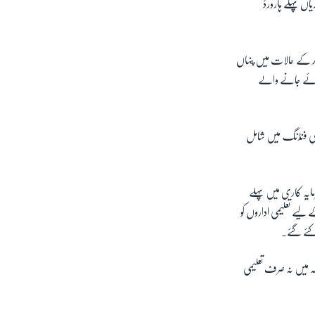
اں پہلے ہارورڈ
د کے حالات میں پنہاں
و دئے جانے والے
والی فنڈنگ میں شامل
مایہ کاری میں پہلے
یے تعلیمی اداروں کو
 کئے گئے۔
کہ میں نہ صرف تعلیمی