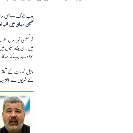
ویب ڈیسک —
اس سا
تعلیمی میدان میں غلبہ ا
ہیں۔ ان یونیورسٹیوں می
موجود ہے جب کہ سرکاری طو
نوبیل انعامات کے آغاز
کے شہریوں نے بالترتی