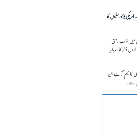
امریکی یونیورسٹیوں کا
مریکی یونیورسٹیاں مسلسل عالمی درجہ بندی میں پہلی 100 یونیورسٹیوں میں غالب رہتی
وں ڈالر کا سرمایہ
ی کا نام آتا ہے جن
بھی ہے۔