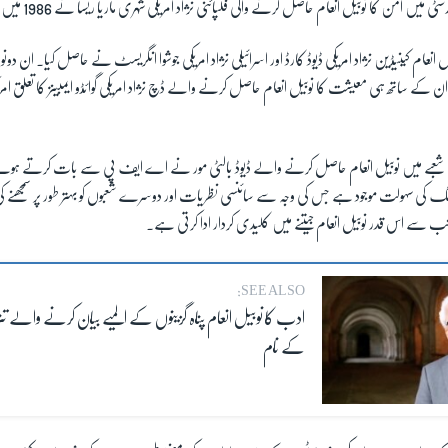
سٹی میں امن کا نوبیل انعام حاصل کرنے والی فلپائنی نژاد امریکی شہری ماریا ریسا نے
1986
میں اپ
عام کینیڈین نژاد امریکی ڈیوڈ کارڈ اور اسرائیلی نژاد امریکی جوشوا انگریسٹ نے حاصل کیا۔ ان دونو
 ساتھ ہی معیشت کا نوبیل انعام حاصل کرنے والے ڈچ نژاد امریکی گوائڈو ایمبینز کا تعلق امریکہ 
بے میں نوبیل انعام حاصل کرنے والے ڈیوڈ بالٹی مور نے اے ایف پی سے بات کرتے ہوئے کہ
گ کی سہولت موجود ہے جس کی وجہ سے سائنسی نظریات اور دوسرے شعبوں کو بہتر طور پر سمجھنے کی
نب سے اس قدر نوبیل انعام جیتنے میں کلیدی کردار ادا کرتی ہے۔
SEE ALSO:
ادب کا نوبیل انعام پناہ گزینوں کے المیے بیان کرنے والے تنز
کے نام