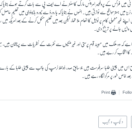
ٓئی ٹی میں فزکس کے پروفیسر امریٹس مارک کاسٹنر نے اے ایف پی سے بات کرتے ہوئے بتایا کہ ام
ارٹریز میں بہتر مواقع سے نوازتی ہیں۔ انہوں نے بتایا کہ ہارورڈ سے نیورو بائیولوجی میں تعلیم حاصل
اپنے غیر معمولی کام پر نوبیل کا انعام ملا تھا، لیکن بعد میں تعلیم مکمل کرنے کے بعد امریکہ می
واپس جانے پر ترجیح دی۔
کہنا ہے کہ وہ ملک میں مبینہ قوم پرستی اور غیر ملکیوں سے نفرت کے نظریات سے پریشان ہیں، 
کہ کا انتخاب کر رہے ہیں۔
س میں چینی طلبا سرفہرست ہیں جو سابق صدر ڈونلڈ ٹرمپ کی جانب سے چینی طلبا کے بار
د خاص طور پر مرکز نگاہ رہے ہیں۔
Print
Foll
دلچسپ و عجیب