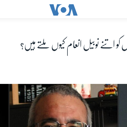
ں کو اتنے نوبیل انعام کیوں ملتے ہیں؟