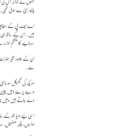
انہوں نے کہا کہ اس کی 
یونیورسٹی سے ہوئی تھی۔
اے ایف پی کے مطابق ام
ہیں۔ اس کے ساتھ ہی
سرمایے کا منتظم ادارہ 
ان کے علاوہ مخیر حضرات
ہے۔
امریکہ کی کیمیکل سوسائٹ
درجے پر ہے وہیں چین ب
دئے جاتے ہیں وہیں چ
اسی لیے دنیا بھر کے سائ
اداروں، بلکہ صنعتوں، س