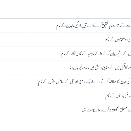
جرت کے اثرات پر تحقیق کرنے والے تین امریکی ماہرین کے نام
ر پر دو صحافیوں کے نام
نوں کے المیے بیان کرنے والے تنزانیہ کے ناول نگار کے نام
ت کا قتل جس نے مشرقِ وسطیٰ میں بہت کچھ بدل دیا
ا کی تبدیلی کا مطالعہ کرنے والے امریکہ، جرمنی اور اٹلی کے سائنس دانوں کے نام
ی سائنس دانوں کے نام
ے متعلق سمجھوتہ نہ کرے: ملالہ یوسف زئی