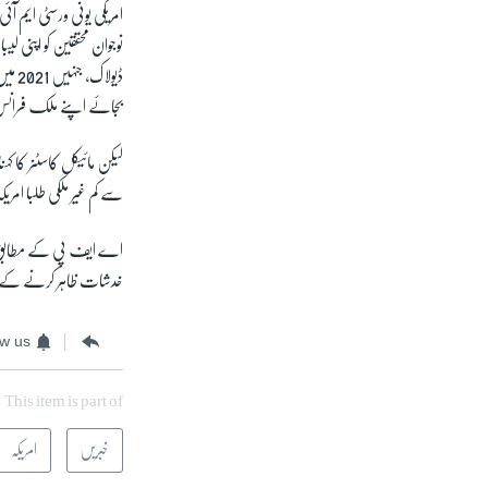
امریکی یونی ورسٹی ایم ا
نوجوان محققین کو اپنی لیب
ڈیولاک، جنہیں
2021
میں 
بجائے اپنے ملک فرانس 
لیکن مائیکل کاسٹنر کا 
سے کم غیر ملکی طلبا امری
اے ایف پی کے مطابق ا
خدشات ظاہر کرنے کے بع
ow us
This item is part of
خبریں
امریکہ