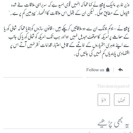
وزیرِ خارجہ مائیک پومپیو نے کہا تھا کہ انہیں قوی امید ہے کہ سربراہی ملاقات طے شدہ
شیڈول کے مطابق ہوگی۔ لیکن ان کے بقول اس ملاقات کا انحصار "چیئرمین کِم پر ہے۔"
پومپیو نے – جو کم جونگ ان سے دو ملاقاتیں کرچکے ہیں –قانون سازوں کو بتایا تھا کہ شمالی کوریا
کے معاملے پر امریکہ کا موقف تبدیل نہیں ہوا اور جب تک امریکہ کو شمالی کوریا کی جانب
سے اپنے جوہری ہتھیاروں کے خاتمے کے قابلِ اعتبار اقدامات نظر نہیں آتے اس پر
اقتصادی پابندیاں کم نہیں کی جائیں گی۔
Follow us
This item is part of
خبریں
دنیا
یہ بھی پڑھیے