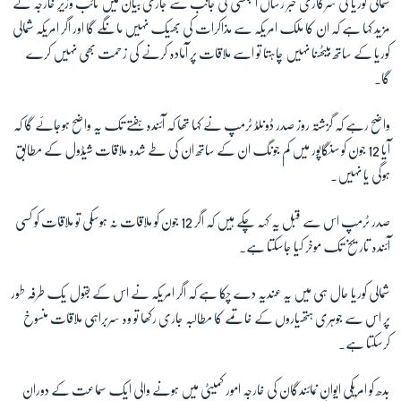
شمالی کوریا کی سرکاری خبر رساں ایجنسی کی جانب سے جاری بیان میں نائب وزیرِ خارجہ نے
مزید کہا ہے کہ ان کا ملک امریکہ سے مذاکرات کی بھیک نہیں مانگے گا اور اگر امریکہ شمالی
کوریا کے ساتھ بیٹھنا نہیں چاہتا تو اسے ملاقات پر آمادہ کرنے کی زحمت بھی نہیں کرے
گا۔
واضح رہے کہ گزشتہ روز صدر ڈونلڈ ٹرمپ نے کہا تھا کہ آئندہ ہفتے تک یہ واضح ہوجائے گا کہ
آیا 12 جون کو سنگاپور میں کم جونگ ان کے ساتھ ان کی طے شدہ ملاقات شیڈول کے مطابق
ہوگی یا نہیں۔
صدر ٹرمپ اس سے قبل یہ کہہ چکے ہیں کہ اگر 12 جون کو ملاقات نہ ہوسکی تو ملاقات کو کسی
آئندہ تاریخ تک موخر کیا جاسکتا ہے۔
شمالی کوریا حال ہی میں یہ عندیہ دے چکا ہے کہ اگر امریکہ نے اس کے بقول یک طرفہ طور
پر اس سے جوہری ہتھیاروں کے خاتمے کا مطالبہ جاری رکھا تو وہ سربراہی ملاقات منسوخ
کرسکتا ہے۔
بدھ کو امریکی ایوانِ نمائندگان کی خارجہ امور کمیٹی میں ہونے والی ایک سماعت کے دوران