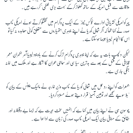
ملاقات سے قبل امریکہ کے ساتھ کھلواڑ کرکے "بہت بڑی غلطی" کررہے ہیں۔
زبان
پیر کو امریکی نشریاتی ادارے 'فوکس نیوز' کے ایک پروگرام میں گفتگو کرتے ہوئے امریکی نائب
صدر نے کہا تھا کہ اگر شمالی کوریا نے اپنے جوہری ہتھیاروں سے متعلق کوئی معاہدہ نہ کیا تو
اس کا انجام لیبیا جیسا ہوسکتا ہے۔
لیکن دلچسپ بات یہ ہے کہ اپنا جوہری پروگرام ترک کرنے کے باوجود لیبیا آمر حکمران معمر
قذافی کے قتل کے بعد سے بدترین سیاسی اور سماجی بحران کا شکار ہے اور ملک میں خانہ
جنگی جاری ہے۔
جمعرات کو اپنے ردِ عمل میں شمالی کوریا کے نائب وزیرِ خارجہ نے مائیک پینس کے بیان کو
"بلا سوچے سمجھے اور توہین آمیز" قرار دیتے ہوئے مسترد کردیا۔
چو سون ہی نے اپنے بیان میں کہا ہے کہ انہیں سخت حیرت ہے کہ ایسا بے وقوفانہ اور
حقائق کے منافی بیان ایک امریکی نائب صدر کی زبان سے ادا ہوا ہے۔