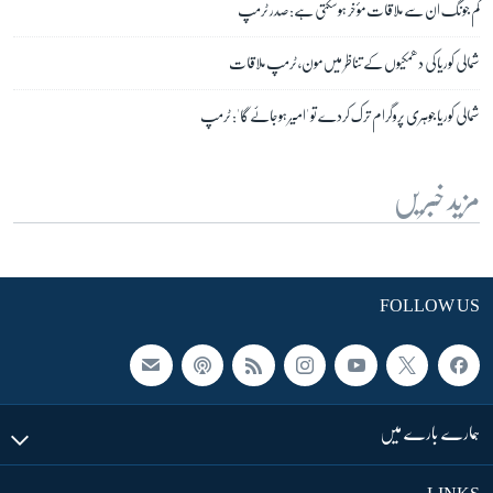
کم جونگ ان سے ملاقات مؤخر ہوسکتی ہے: صدر ٹرمپ
شمالی کوریا کی دھمکیوں کے تناظر میں مون، ٹرمپ ملاقات
شمالی کوریا جوہری پروگرام ترک کردے تو 'امیر ہوجائے گا': ٹرمپ
مزید خبریں
FOLLOW US
ہمارے بارے میں