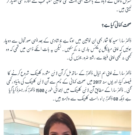
سسرال والوں کے دباوؑ کے باعث بھی بہت سی خواتین شعبہ طب سے کنارہ کشی اختیار کر
لیتی ہیں۔
زبان
صحت کہانی کیا ہے؟
ڈاکٹر سارا سعید کا شمار بھی ان خواتین میں ہوتا ہے جو شادی کے بعد ایسی صورتحال سے دوچار
ہوئیں کہ اپنی میڈیکل پریکٹس جاری نہ رکھ سکیں۔ لیکن یہ بات انکے ذہن میں تھی کہ وہ
کبھی نہ کبھی اپنی فیلڈ سے رشتہ ضرور جوڑیں گی۔
ڈاکٹر سارا نے اپنی ہم خیال ڈاکٹرز کے ساتھ مل کر آن لائن مشورہ کلینک شروع کرنے کا
فیصلہ کیا، اور یوں سنہ 2017 میں صحت کہانی کے نام سے آن لائن کلینک کی بنیاد رکھی
گئی۔ ڈاکٹر سارا کے مطابق آن لائن کلینک میں ابتدائی طور پر 1500 ڈاکٹرز کو رجسٹرڈ کیا گیا
ہے جبکہ 60 ڈاکٹرز براہ راست کلینک سے وابستہ ہیں۔