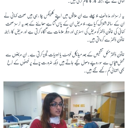
کہانی کے لیے رابطہ کار کا کام کرتی ہیں۔
یہ نرسز اور مڈ وائف جو پہلے سے ان علاقوں میں اپنے کلینکس چلا رہی ہیں صحت کہانی نے
ان کے ساتھ اشتراک کیا ہے، جو مریض ان کے پاس آتا ہے معائنے کے بعد یہ نرسز صحت
کہانی کی خاتون ڈاکٹر کو مریض کی ہسٹری اور دیگر علامات سے آگاہ کرتی ہے اور مریض کا رابطہ
خاتون ڈاکٹر سے کرواتی ہیں۔
خاتون ڈاکتر مکمل تشخیص کے بعد میڈیکل ٹیسٹ یا ادویات تجویز کرتی ہے۔ ان مریضوں سے
محض پچاس سے سو روپے وصول کیے جاتے ہیں جبکہ ضرورت پڑنے پر ٹیسٹوں کے نرخ
بھی انتہائی کم رکھے گئے ہیں۔