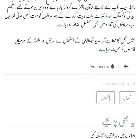
رابطہ لیپ ٹاپ کے ذریعے خاتون ڈاکٹر سے کروایا جارہا ہے تو وہ حیران ہوتے تھے۔ تاہم
ان کی کونسلنگ اور ڈاکٹر سے بات چیت کروانے کے بعد مریضوں کو بہت تسلی ہوئی اور یوں
اب مریضوں کی تعداد میں بھی مسلسل اضافہ ہو رہا ہے۔
افشاں گل کا کہنا ہے کہ جدید ٹیکنالوجی کے استعمال نے مریض اور ڈاکٹرز کے درمیان
فاصلوں کو سمیٹ دیا ہے۔
Follow us
This item is part of
خبریں
پاکستان
یہ بھی پڑھیے
بلوچستان میں ماہر خواتین ڈاکٹرز کی کمی