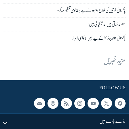
پاکستانی خواتین کی فلاح و بہبود کے لیے برطانوی تنظیم سرگرم
‘ہم نہ ڈرتی ہیں، نہ ہچکچاتی ہیں’
پاکستانی خاتون ڈاکٹر کے لیے بین الاقوامی اعزاز
مزید خبریں
FOLLOW US
ہمارے بارے میں