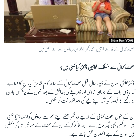
صحت کہانی کے ذریعے خواتین ڈاکٹرز گھر بیٹھے ہی مریضوں سے رابطہ رکھتی ہیں۔
صحت کہانی سے منسلک خواتین ڈاکٹرز کیا کہتی ہیں؟
ڈاکٹر بینش احسان نے ڈیڑھ سال قبل صحت کہانی کے ساتھ کام شروع کیا، ان کا کہنا ہے
کہ ہاوؑس جاب کے دوران شادی اور پھر بچے کی پیدائش کے بعد انہوں نے پریکٹس جاری
نہ رکھنے کا فیصلہ کیا تاکہ اپنے بچے کی بہتر نگہداشت کر سکیں۔
ان کے بقول صحت کہانی کے ذریعے وہ گھر بیٹھے اپنے علم سے مریضوں کو فائدہ پہنچا سکتی
ہیں اور کسی بھی جگہ مریض سے رابطہ قائم کرکے ان کے صحت کے مسائل حل کر سکتیں
ہیں جو ان کے لیے اطمینان بخش بات ہے۔