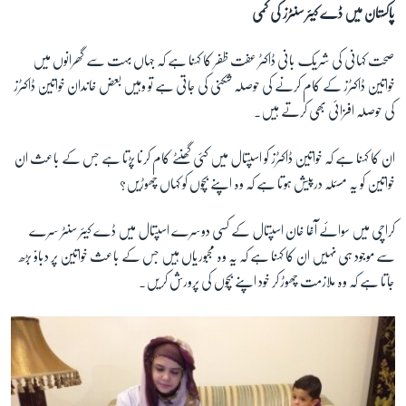
پاکستان میں ڈے کیئر سنٹرز کی کمی
صحت کہانی کی شریک بانی ڈاکٹر عفت ظفر کا کہنا ہے کہ جہاں بہت سے گھرانوں میں
خواتین ڈاکٹرز کے کام کرنے کی حوصلہ شکنی کی جاتی ہے تو وہیں بعض خاندان خواتین ڈاکٹرز
کی حوصلہ افزائی بھی کرتے ہیں۔
ان کا کہنا ہے کہ خواتین ڈاکٹرز کو اسپتال میں کئی گھنٹے کام کرنا پڑتا ہے جس کے باعث ان
خواتین کو یہ مسئلہ درپیش ہوتا ہے کہ وہ اپنے بچوں کو کہاں چھوڑیں؟
کراچی میں سوائے آغا خان اسپتال کے کسی دوسرے اسپتال میں ڈے کیئر سنٹر سرے
سے موجود ہی نہیں ان کا کہنا ہے کہ یہ وہ مجبوریاں ہیں جس کے باعث خواتین پر دباوؑ بڑھ
جاتا ہے کہ وہ ملازمت چھوڑ کر خود اپنے بچوں کی پرورش کریں۔