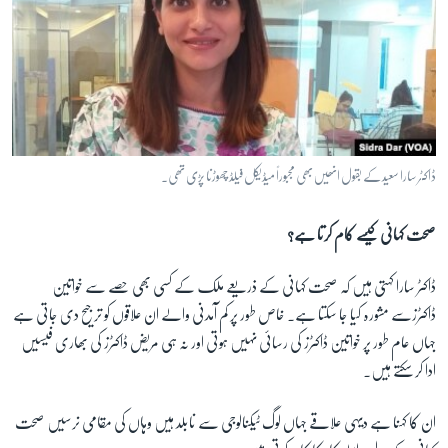
ڈاکٹر سارا سعید کے بقول انھیں بھی مجبوراً میڈیکل فیلڈ چھوڑنا پڑی تھی۔
صحت کہانی کیسے کام کرتا ہے؟
ڈاکٹر سارا کہتی ہیں کہ صحت کہانی کے ذریعے ملک کے کسی بھی حصے سے خواتین
ڈاکٹرزسے مشورہ کیا جا سکتا ہے۔ خاص طور پر کم آمدنی والے ان علاقوں کو ترجیح دی جاتی ہے
جہاں عام طور پر خواتین ڈاکٹرز کی رسائی نہیں ہوتی اور نہ ہی مریض ڈاکٹرز کی بھاری فیسیں
ادا کر سکتے ہیں۔
ان کا کہنا ہے دیہی علاقے جہاں لوگ ٹیکنالوجی سے نابلد ہیں وہاں کی مقامی نرسیں صحت