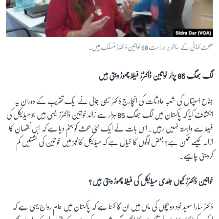
صحت کہانی کے ساتھ براہ راست 60 خواتین ڈاکٹرز منسلک ہیں۔
لگ بھگ 85 پزار خواتین ڈاکٹرز فیلڈ چھوڑ دیتی ہیں
جناح اسپتال کی شعبہ حادثات کی انچارج ڈاکٹر سیمی جمالی نے ایک تقریب کے دوران یہ
انکشاف کیا کہ پاکستان میں لگ بھگ 85 ہزار سے زائد خواتین ڈاکٹرز ایسی ہیں جو میڈیکل کی
فیلڈ سے وابستہ نہیں رہیں۔ اس بات نے ایک نئی بحث کو جنم دیا ہے کہ اس نقصان کا
ازالہ کیسے ممکن ہے؟ بعض لوگوں کا خیال ہے کہ میڈیکل کالجز میں خواتین کی نشستیں کم
کردینی چاہیے۔
خواتین ڈاکٹرز کیوں جلدی میڈیکل کی فیلڈ چھوڑ دیتی ہیں؟
ڈاکٹر سارا سعید خود دو بچوں کی ماں ہیں ان کا کہنا ہے کہ پاکستان میں عام رواج یہی ہے کہ