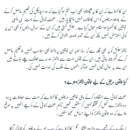
ان کا کہنا ہے کہ ان کا یہ پچھتاوا بھی اب ختم ہو گیا ہے کہ وہ میڈیکل کی تعلیم حاصل کرنے
کے باوجود مریضوں کو اس کا فائدہ نہیں پہنچا پا رہیں۔ صحت کہانی نے بہت سی ایسی
خواتین کا کھویا ہوا مقام بحال کیا ہے۔ بینش کہتی ہیں کہ ان کے سسرال والوں کو بھی اس پر
کوئی اعتراض نہیں بلکہ ان کے شوہر حوصلہ افزائی کرتے ہیں۔
ڈاکٹر بینش کو یہ بھی گلہ ہے کہ سارا ملبہ ان خواتین پر ڈالنا بھی مناسب نہیں جو تعلیم حاصل
کر کے گھر بیٹھ جاتی ہیں، ان کے بقول بہت سے ڈاکٹرز دوسرے ممالک چلے جاتے ہیں
ان سے یہ سوال کیوں نہیں ہوتا کہ انھوں نے ملک کی خدمت نہیں کی۔
کیا خاتون مریض کے لیے خاتون ڈاکٹر بہتر ہے؟
صحت کہانی سے استفادہ کرنے والی خواتین مریضوں کا کہنا ہے کہ بہت سے معاملات پر وہ
مرد ڈاکٹرز سے کھل کر گفتگو نہیں کرسکتیں تھیں تاہم صحت کہانی کے ذریعے انھیں یہ موقع
ملا ہے کہ وہ خاتون ڈاکٹرز کو اپنے مسائل سمجھا سکیں۔
نرسنگ کے شعبے سے وابستہ افشاں گل کا کہنا ہے کہ جب ہم نے مریضوں کو بتایا کہ آپکا