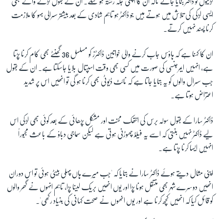
لڑکیوں کو ڈاکٹر بنایا جائے تاکہ ان کا اچھی جگہ رشتہ ہو سکے۔ ان کے بقول لڑکے والے بھی
ایسی لڑکی کی تلاش میں ہوتے ہیں جو ڈاکٹر ہو تاہم شادی کے بعد بیشتر سسرالی بہو کا ملازمت
کرنا پسند نہیں کرتے۔
ان کا کہنا ہے کہ ہاوؑس جاب کرنے والی خواتین ڈاکٹرز کو مسلسل 36 گھنٹے بھی کام کرنا پڑتا
ہے، انہیں ایمرجنسی کی صورت میں کسی بھی وقت اسپتال بلایا جاسکتا ہے۔ ان کے بقول
جب سسرال والوں کو یہ بتایا جاتا ہے کہ نائٹ ڈیوٹی بھی کرنا ہو گی تو انھیں اس پر شدید
اعتراض ہوتا ہے۔
ڈاکٹر سارا کے بقول سولہ برس کی انتھک محنت اور مشکل پڑھائی کے بعد کوئی بھی لڑکی اس
لیے ڈاکٹر نہیں بنتی کہ اسے یہ فیلڈ چھوڑنی ہوتی ہے لیکن سماجی دباوؑ کے باعث مجبوراً
انہیں ایسا کرنا پڑتا ہے۔
اپنی مثال دیتے ہوئے ڈاکٹر سارا نے بتایا کہ 'جب میرے ہاں پہلی بیٹی ہوئی تو اس دوران
انھیں دوسرے شہر بھی منتقل ہونا پڑا اور یوں انھیں بریک لینا پڑا، تاہم انہوں نے گھر والوں
کو قائل کیا کہ انھیں کچھ کرنا ہے اور یوں انھوں نے صحت کہانی کی بنیاد رکھی'۔