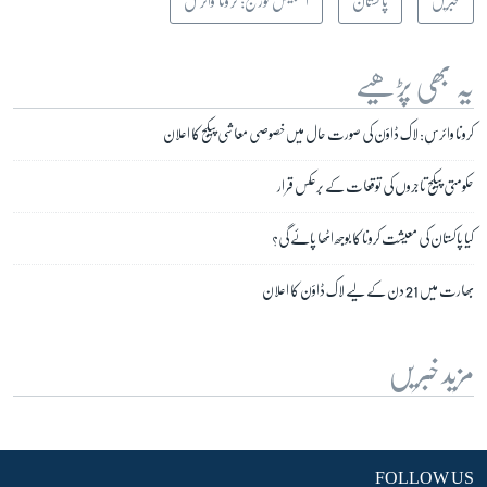
خبریں
پاکستان
اسپیشل کوریج: کرونا وائرس
یہ بھی پڑھیے
کرونا وائرس: لاک ڈاؤن کی صورت حال میں خصوصی معاشی پیکج کا اعلان
حکومتی پیکج تاجروں کی توقعات کے برعکس قرار
کیا پاکستان کی معیشت کرونا کا بوجھ اٹھا پائے گی؟
بھارت میں 21 دن کے لیے لاک ڈاؤن کا اعلان
مزید خبریں
FOLLOW US