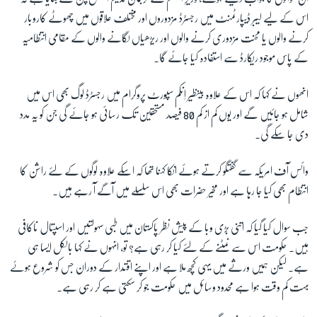
اس کے لیے لیبر ڈیپارٹمنٹ میں رجسٹرڈ مزدوروں اور مختلف علاقوں میں چھوٹے کاروبار
کرنے والوں یا محنت مزدوری کرنے والوں اور ریڑھیاں لگانے والوں کے مقامی انتظامیہ
زبان
کے پاس موجود ریکارڈ سے استفادہ کیا جائے گا۔
انھوں نے کہا کہ اس کے علاوہ بینظیر اِنکم سپورٹ پروگرام میں رجسٹرڈ لوگ بھی اس میں
شامل ہو جائیں گے اور یوں کم از کم 80 فیصد مستحقین تک رسائی ہو جائے گی جن کو یہ مدد
دی جا سکے گی۔
وائس آف امریکہ سے گفتگو کرتے ہوئے انکا کہنا تھا کہ اسکے علاوہ لوگوں کے لئے راشن کا
انتظام بھی کیا جا رہا ہے اور مخیر حضرات بھی اس سلسلے میں آگے آ رہے ہیں۔
جب سوال کیا گیا کہ اتنی بڑی وبا کے پیش نظر پاکستان میں طبی سہولتیں اور اسپتال ناکافی
ہیں۔ حکومت اس سے نمٹنے کے لئے کیا کر رہی ہے؟ تو، انہوں نے کہا بالکل ایسا ہی
ہے۔ لیکن ہمیں ورثے میں یہی کچھ ملا ہے اور اپنے اقتدار کے دوران جس کو شروع ہوۓ
بہت کم وقت ہوا ہے محدود وسائل میں حکومت جو کر سکتی ہے کر رہی ہے۔