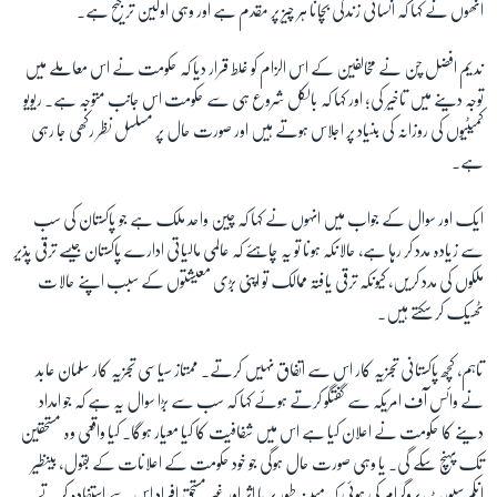
انھوں نے کہا کہ انسانی زندگی بچانا ہر چیز پر مقدم ہے اور وہی اولین ترجیح ہے۔
ندیم افضل چن نے مخالفین کے اس الزام کو غلط قرار دیا کہ حکومت نے اس معاملے میں
توجہ دینے میں تاخیر کی؛ اور کہا کہ بالکل شروع ہی سے حکومت اس جانب متوجہ ہے۔ ریویو
کمیٹیوں کی روزانہ کی بنیاد پر اجلاس ہوتے ہیں اور صورت حال پر مسلسل نظر رکھی جا رہی
ہے۔
ایک اور سوال کے جواب میں انہوں نے کہا کہ چین واحد ملک ہے جو پاکستان کی سب
سے زیادہ مدد کر رہا ہے، حالانکہ ہونا تو یہ چاہئے کہ عالمی مالیاتی ادارے پاکستان جیسے ترقی پذیر
ملکوں کی مدد کریں، کیونکہ ترقی یافتہ ممالک تو اپنی بڑی معیشتوں کے سبب اپنے حالات
ٹھیک کر سکتے ہیں۔
تاہم، کچھ پاکستانی تجزیہ کار اس سے اتفاق نہیں کرتے۔ ممتاز سیاسی تجزیہ کار سلمان عابد
نے وائس آف امریکہ سے گفتگو کرتے ہوئے کہا کہ سب سے بڑا سوال یہ ہے کہ جو امداد
دینے کا حکومت نے اعلان کیا ہے اس میں شفافیت کا کیا معیار ہوگا۔ کیا واقعی وہ مستحقین
تک پہنچ سکے گی۔ یا وہی صورت حال ہوگی جو خود حکومت کے اعلانات کے بقول، بینظیر
اِنکم سپورٹ پروگرام کی ہوئی کہ مبینہ طور پر با اثر اور غیر مستحق افراد اس سے استفادہ کرتے