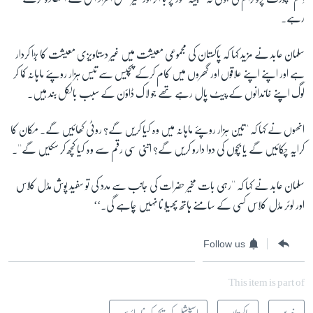
رہے۔
سلمان عابد نے مزید کہا کہ پاکستان کی مجموعی معیشت میں غیر دستاویزی معیشت کا بڑا کردار
ہے اور اپنے اپنے علاقوں اور گھروں میں کام کرکے پچیس سے تیس ہزار روپئے ماہانہ کما کر
لوگ اپنے خاندانوں کے پیٹ پال رہے تھے جو لاک ڈاؤن کے سبب بالکل بند ہیں۔
انھوں نے کہا کہ ''تین ہزار روپئے ماہانہ میں وہ کیا کریں گے؟ روٹی کھائیں گے۔ مکان کا
کرایہ چکائیں گے یا بچوں کی دوا دارو کریں گے؟ اتنی سی رقم سے وہ کیا کچھ کر سکیں گے''۔
سلمان عابد نے کہا کہ ''رہی بات مخیر حضرات کی جانب سے مدد کی تو سفید پوش مڈل کلاس
اور لوئر مڈل کلاس کسی کے سامنے ہاتھ پھیلانا نہیں چاہے گی۔‘‘
Follow us
This item is part of