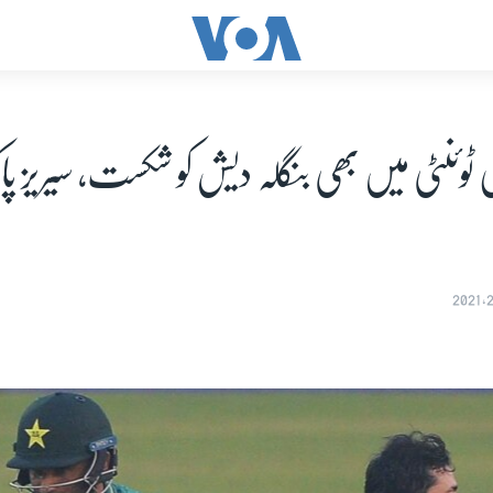
وئنٹی میں بھی بنگلہ دیش کو شکست، سیریز پ