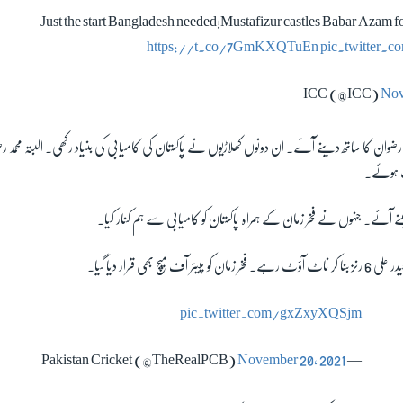
Just the start Bangladesh needed!Mustafizur castles Babar Azam fo
https://t.co/7GmKXQTuEn
pic.twitter
Nov
ؤٹ ہوئے۔
ے آئے۔ جنہوں نے فخر زمان کے ہمراہ پاکستان کو کامیابی سے ہم کنار کیا۔
pic.twitter.com/gxZxyXQSjm
November 20, 2021
— Pakistan Cricket (@TheRealPCB)