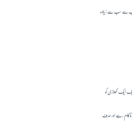
لبتہ نجم الحسین 40 رنز بنا کر بنگلہ دیش کی جانب سے سب سے زیادہ
ایک ایک کھلاڑی کو
یں ناکام رہے اور صرف