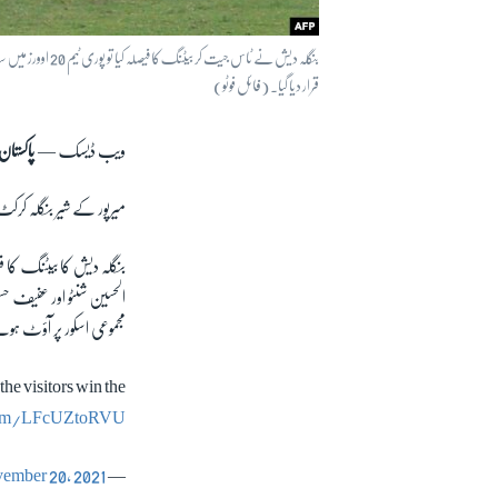
قرار دیا گیا۔ (فائل فوٹو)
ویب ڈیسک —
پاکستان
میرپور کے شیر بنگلہ کرک
بنگلہ دیش کا بیٹنگ کا فی
مجموعی اسکور پر آؤٹ ہو
he visitors win the
.com/LFcUZtoRVU
ember 20, 2021
— ICC (@ICC)