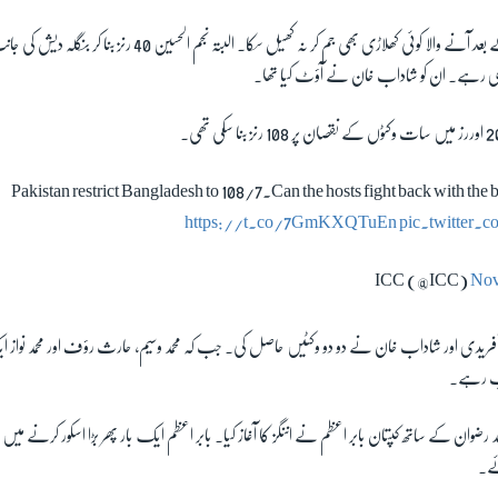
ان کے آؤٹ ہونے کے بعد آنے والا کوئی کھلاڑی بھی جم کر نہ کھیل سکا۔ ا
ڑی رہے۔ ان کو شاداب خان نے آؤٹ کیا تھا۔
Pakistan restrict Bangladesh to 108/7.Can the hosts fight back with the b
https://t.co/7GmKXQTuEn
pic.twitter
Nov
ٓفریدی اور شاداب خان نے دو دو وکٹیں حاصل کی۔ جب کہ محمد وسیم، حارث رؤف اور محمد نواز 
یاب رہے۔
رضوان کے ساتھ کپتان بابر اعظم نے اننگز کا آغاز کیا۔ بابر اعظم ایک بار پھر بڑا اسکور کرنے م
ئے۔