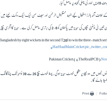
کے خلاف آٹھ بالرز استعمال کیے البتہ مستفیض الرحمٰن اور سیف حسن ایک ایک وکٹ لینے م
یز میں پاکستان کو 0-2 کی برتری حاصل کر لی ہے۔ سیریز کا آخری میچ پیر کو کھیلا جائے گا۔
Bangladesh by eight wickets in the second T20I to win the three-match ser
#HarHaalMainCricket
pic.twitter
Nov
Print
Foll