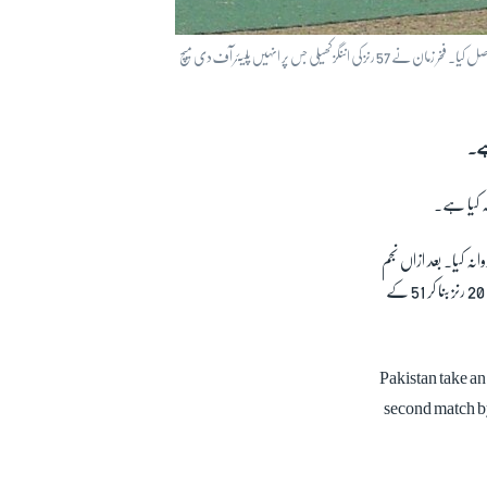
بنگلہ دیش نے ٹاس جیت کر بیٹنگ کا فیصلہ کیا تو پوری ٹیم 20 اوورز میں سات وکٹوں کے نقصان پر 108 رنز بنا سکی۔ پاکستان نے 109 رنز کا ہدف 2 وکٹوں کے نقصان پر 19 ویں اوور میں حاصل کیا۔ فخر زمان نے 57 رنز کی اننگز کھیلی جس پر انہیں پلیئر آف دی میچ
ہے۔
ہ کیا ہے۔
نہ کیا۔ بعد ازاں نجم
الحسین شنٹو اور عفیف حسین نے ذمہ دارانہ بیٹنگ کرتے ہوئے سکور میں اضافہ کیا۔ البتہ آٹھویں اوور میں عفیف حسین 20 رنز بنا کر 51 کے
Pakistan take an
second match b