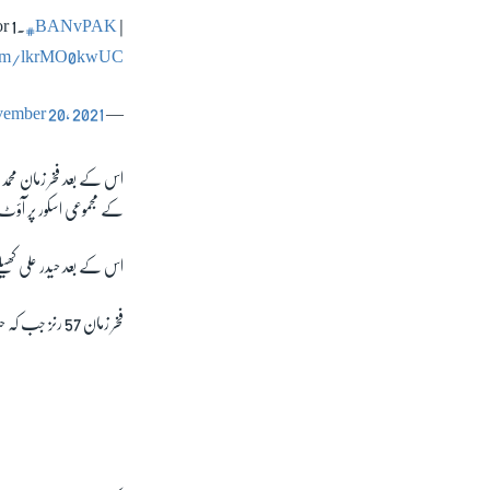
r 1.
#BANvPAK
|
.com/lkrMO0kwUC
ember 20, 2021
— ICC (@ICC)
کے مجموعی اسکور پر آ
اس کے بعد حیدر علی کھیلن
فخر زمان 57 رنز جب کہ حیدر علی 6 رنز بنا کر ناٹ آؤٹ رہے۔ فخر زمان کو پلیئر آف میچ بھی قرار دیا گیا۔