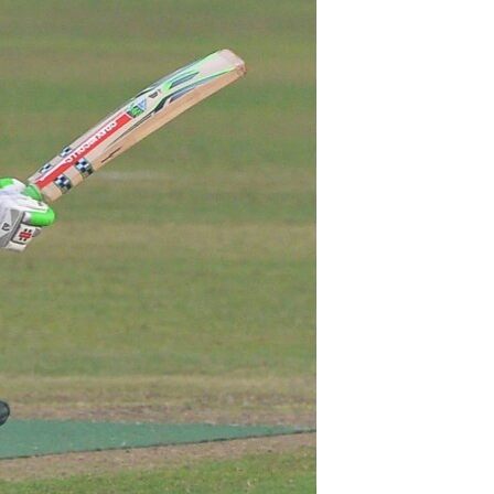
آرٹ
آزادیٔ صحافت
سائنس و ٹیکنالوجی
صحت
دلچسپ و عجیب
ویڈیوز
آڈیو
اسپیشل کوریج
اداریہ