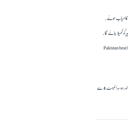
یں کامیاب ہوئے۔
Pakistan beat 
ٹی ٹوئنٹی سیریز کے بعد دونوں ٹیموں میں دو میچز پر مشتمل ٹیسٹ سیریز ہو گی۔ پہلا ٹیسٹ میچ 26 سے 30 نومبر تک چٹاگانگ اور دوسرا ٹیسٹ 4 سے