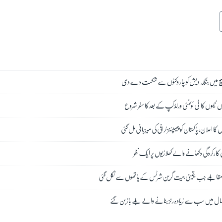
میچ میں بنگلہ دیش کو چار وکٹوں سے شکست دے دی
وں ٹیموں کا ٹی ٹوئنٹی ورلڈکپ کے بعد کا سفر شروع
 اعلان، پاکستان کو چیمپئنز ٹرافی کی میزبانی مل گئی
ی کارکردگی دکھانے والے کھلاڑیوں پر ایک نظر
ی مقابلے جب یقینی جیت گرین شرٹس کے ہاتھوں سے نکل گئی
 سال میں سب سے زیادہ رنز بنانے والے بلے باز بن گئے