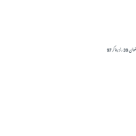
اس کے بعد فخر زمان محمد رضوان کا ساتھ دینے آئے۔ ان دونوں کھلاڑیوں نے پاکستان کی کامیابی کی بنیاد رکھی۔ البتہ محمد رضوان 39 رنز بنا کر 97