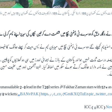
 نے بنگلہ دیش کو دوسرے ٹی ٹوئنٹی میچ میں شکست دے کر تین میچوں کی سیریز اپنے نام کر لی 
ٹ اسٹیڈیم کھیلے گئے دوسرے ٹی ٹوئنٹی میچ میں میزبان ٹیم نے ٹاس جیت کر پہلے بیٹنگ کا فیصل
صلہ درست ثابت نہیں ہوا اور پاکستان کے بالرز نے ابتدائی اوورز میں ہی دو کھلاڑیوں کو پویلین روا
ئے۔
 unassailable 2-0 lead in the T20I series 🎉Fakhar Zaman stars with 57* as t
y 8 wickets!
#BANvPAK
|
https://t.co/7GmKXQTuEn
pic.twitter
Nov