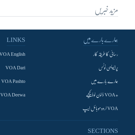
مزید خبریں
ہمارے بارے میں
LINKS
رسائی کا طریقہ کار
VOA English
پرائیویسی نوٹس
VOA Dari
ہمارے بارے میں
VOA Pashto
+VOA ڈاؤن لوڈ کیجیے
VOA Deewa
VOA اردو موبائل ایپ
SECTIONS