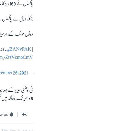
پاکستان نے 109 رنز کا ہدف 19ویں اوور کی پہلی گیند پر حاصل کیا۔
بنگلہ دیش نے پاکستان 
دونوں ممالک کے درمیان تین ٹی ٹوئنٹی میچوں کی سیر
ies.
#BANvPAK
|
.com/Zt7VcmoCmV
ember 20, 2021
— Pakistan Cricket (@TheRealPCB)
8 دسمبر تک ڈھاکہ میں کھیلا جائے گا۔
ow us
This item is part of