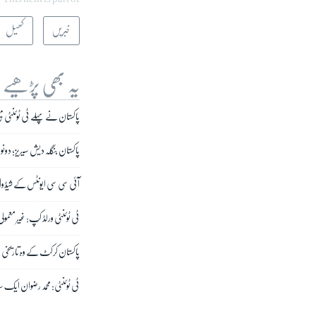
خبریں
کھیل
یہ بھی پڑھیے
پاکستان نے پہلے ٹی ٹوئنٹی 
پاکستان بنگلہ دیش سیریز؛ دون
آئی سی سی ایونٹس کے شیڈول کا
ٹی ٹوئنٹی ورلڈ کپ: غیر معمول
پاکستان کرکٹ کے وہ تاریخ
ٹی ٹوئنٹی: محمد رضوان ایک