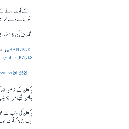
اسکور بنانے والے کھلا
بنگلہ دیش کی ٹیم مقررہ 20 اوررز میں سات وکٹوں کے نقصان پر 108 رنز بنا سکی تھی۔
all?
#BANvPAK
|
.com/qrbTQPWykS
ember 20, 2021
— ICC (@ICC)
پاکستان کے شاہین شاہ ا
پویلین بھیجنے میں کام
پاکستان کی جانب سے محمد 
ایک رنز بنا کر آؤٹ ہو