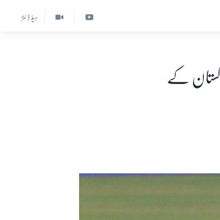
ہیڈ لائنز
اکستان کے