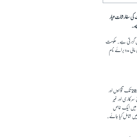
ت کی سفارشات تیار
ں میں گزرتی ہے۔ حکومت
مالی مدد برائے نام
ڈاکٹر صفدر سیہل، اسلام آباد کے ایک تھنک ٹینک سوشل پروٹیکشن ریسورس سینٹر کے ڈائریکٹر ہیں۔ اور وہ 2016 سے 2022 تک تنخواہوں اور
 سرکاری اور غیر
نڈ میں ایک خاص
 میں شامل کیا جائے۔