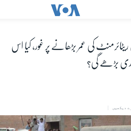
 ریٹائرمنٹ کی عمر بڑھانے پر غور، کیا اس
ری بڑھے گی؟
ے دیکھیں