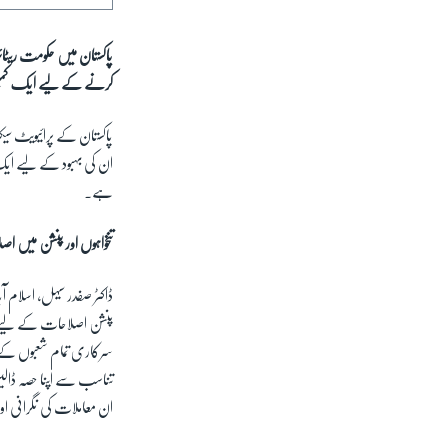
پاکستان میں حکومت ریٹائ
کرنے کے لیے ایک کمیٹی قائم ک
پاکستان کے پرائیویٹ سیکٹ
ان کی بہبود کے لیے ایک 
ہے۔
تنخواہوں اور پنشن میں ا
پنشن اصلاحات کے لیے بھ
سرکاری تمام شعبوں کے 
تناسب سے اپنا حصہ ڈالی
ان معاملات کی نگرانی او