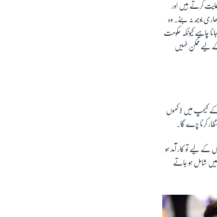
حمایت کرتے ہیں اور
ری بوجھ نہ بنے۔ وہ
س نظام کی طرف جانا چاہیے کیونکہ حکومت
 حکومت کے لیے ممکن نہیں
 کے کیمپ میں لاکھوں
تظار کرنا پڑے گا۔
 کے لیے تو کار آمد ہو
میں شامل ہو جاتے