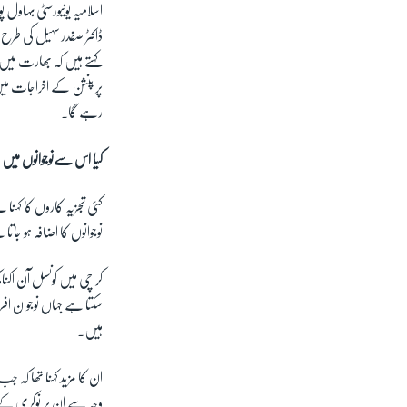
اسلامیہ یونیورسٹی بہاو
ڈاکٹر صفدر سہیل کی طر
رہے گا۔
کیا اس سےنوجوانوں میں 
کئی تجزیہ کاروں کا کہن
نوجوانوں کا اضافہ ہو جات
کراچی میں کونسل آن اکنا
سکتا ہے جہاں نوجوان ا
ہیں۔
ان کا مزید کہنا تھا کہ جب
وجہ سے ان پر نوکری کے