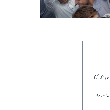
د انتظار کرنا
نا حصہ ڈالنا