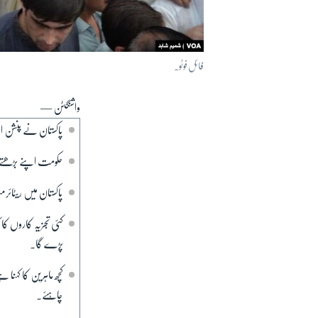
فائل فوٹو۔
واشنگٹن —
پاکستان نے پنشن 
حکومت اپنے بڑھتے
پاکستان میں ریٹائرمنٹ کی عمر 60 سال ہے جس می
کئی تجزیہ کاروں کا 
پڑے گا۔
کچھ ماہرین کا کہنا 
چاہئے۔