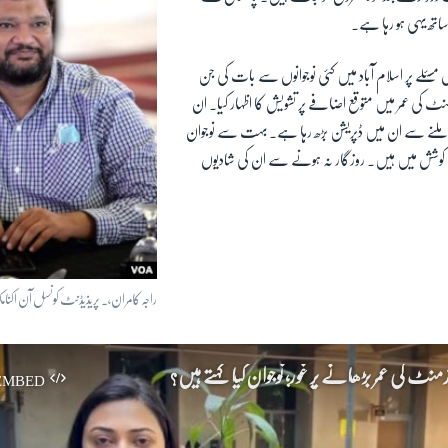
تھ یہی ہو رہا ہے۔
سئلے پر اسلام آباد میں کئی نوجوانوں سے بات کی جن
ٹ کی عمر میں متوقع اضافے پر تشویش کا اظہار کیا۔ ان
 نہ ملنے سے ان میں ڈپریشن بڑھ رہا ہے۔ بہت سے نوجوان
وشش میں ہیں۔ روزگار نہ ہونے سے ان کی شادیوں
راجہ کامران،۔ پریذیڈنٹ کونسل آن اکنا
رمنٹ کی عمر بڑھانے پر غور؛ نوجوان کیا کہتے ہیں؟
EMBED