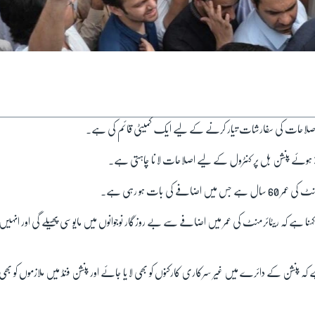
اصلاحات کی سفارشات تیار کرنے کے لیے ایک کمیٹی قائم کی ہے۔
 ہوئے پنشن بل پر کنٹرول کے لیے اصلاحات لانا چاہتی ہے۔
ں اضافے کی بات ہو رہی ہے۔
کہنا ہے کہ ریٹائرمنٹ کی عمر میں اضافے سے بے روزگار نوجوانوں میں مایوسی پھیلے گی اور انہیں مزی
ہے کہ پنشن کے دائرے میں غیر سرکاری کارکنوں کو بھی لایا جائے اور پنشن فنڈ میں ملازموں کو بھی اپ