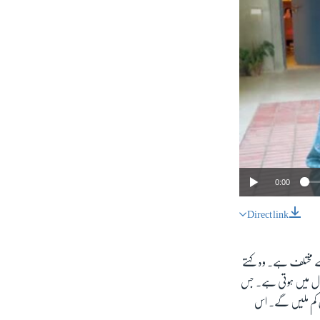
0:00
Direct link
SHARE
سے مختلف ہے۔ وہ کہتے
 کا اعلیٰ تعلیمی نظام تبدیل ہو چکا ہے۔ اب ترقی یافتہ ملکوں کی طرح یہاں بھی گریجوایشن 14 کی بجائے 16 سال میں ہوتی ہے۔ جس
ل کم ملیں گے۔ اس