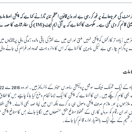
رمنٹ کی عمر بڑھانے پر غور کر رہی ہے اور وزیرقانون اعظم نذیر تارڑ نے کہا ہے کہ پنشن اصلاحا
ر دی گئی ہے۔ حکومت کا کہنا ہے کہ یہ آئی ایم ایف(IMٖ) کی سفارشات کا حصہ ہے۔
ر میں زیادہ تر کارکنوں کو پنشن نہیں ملتی اور ان میں سے اکثر کی باقی ماندہ زندگی مالی پریشانیو
پروگرام چلا رہی ہے لیکں ماہرین کا کہنا ہے کہ اس کا دائرہ بہت محدود اور فراہم کی جانے والی 
صلاحات
ی کام کر چکے ہیں۔ ان کا کہنا ہے کہ پنشن کا ایک ایسا نظام وضع کیا جانا چاہیے جس کا اطلاق
ملازموں پر ہو۔ ملازم صرف پنشن وصول ہی نہ کرے بلکہ اس میں اپنا حصہ بھی ڈالے۔ پنشن ف
ں اور ان رقوم کو سرمایہ کاری کے محفوظ منافع بخش منصوبوں میں لگایا جائے جس کا منافع پنشن
ر نقسیم کے لیے ایک بااختیار ادارہ قائم کیا جائے۔