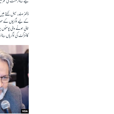
لیے ریٹائرمنٹ کی عمر م
ڈاکٹر صفدر سیہل کہتے ہ
کے لیے نوکریوں کے مواقعو
خالی ہونے والی پوسٹوں پ
کانٹرکٹ کی نوکریاں ریٹا