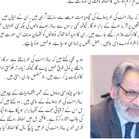
یں کم از کم دو سال کا اضافہ وقت کی ضرورت ہے۔
یں کہ ریٹائرمنٹ کی عمر بڑھانے کی تجاویز بہت عرصے سے سامنے آ رہی ہیں۔ ان کے خیال میں ع
ں پر اثر نہ ہونے کے برابر ہو گا۔ کیونکہ کئی برسوں سے ریٹائر ہونے والوں کی جگہ نئی بھرتیاں نہ
ر کانٹرکٹ ملازم رکھے جا رہے ہیں۔ ان کا مزید کہنا تھا کہ نوجوانوں کو نقصان صرف اس صورت میں 
ئرڈ افراد کو دے دی جائیں۔ بعض جگہوں پر ایسا ہی ہو رہا ہے، جو نہیں ہونا چاہیے۔
وہ یہ بھی کہتے ہیں کہ ریٹائرمنٹ کی عمر بڑھنے سے سرکار
داخلے پر کوئی فرق نہیں پڑے گا، کیونکہ زیادہ تر حکومتی 
کانٹریکٹ پر کر رہے ہیں، جو مسلسل جاری رہتی ہیں۔
اسلامیہ یونیورسٹی بہاول کے شعبہ اقتصادیات کے چیئرمین ڈ
ریٹائرمنٹ کی عمر بڑھانے کے حامی ہیں۔ وہ کہتے ہیں کہ 
بل اس کے ترقیاتی بجٹ کے تقریباً برابر ہو چکا ہے،جو 
کی جانب اشارہ کرتا ہے۔ پنشن بل میں اضافہ روکنے ک
فوری طور پر ریٹائرمنٹ کی عمر میں پانچ سال کا اضافہ کیا