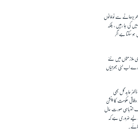
px
width
مر بڑھانے سے نوجوانوں
یں کی جا رہیں ، بلکہ
ہو سکتا ہے اگر
ی ملازمتوں میں نئے
ادارے اب نئی بھرتیاں
اکٹر عابد گل بھی
وفاقی حکومت کا پنشن
ایک انتباہی صورت حال
ے لیے ضروری ہے کہ
 جائے۔