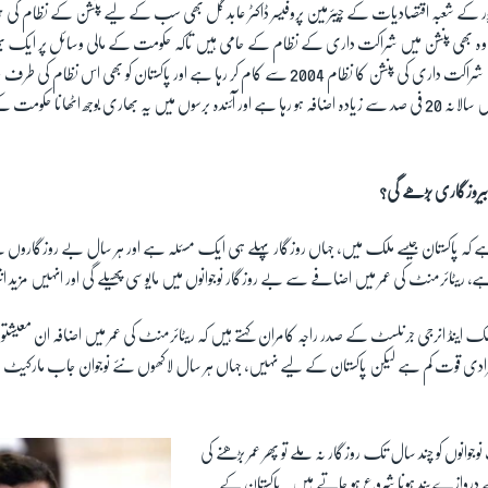
ل پور کے شعبہ اقتصادیات کے چیئرمین پروفیسر ڈاکٹر عابد گل بھی سب کے لیے پنشن کے نظام کی 
ح وہ بھی پنشن میں شراکت داری کے نظام کے حامی ہیں تاکہ حکومت کے مالی وسائل پر ایک بھا
کہتے ہیں کہ بھارت میں شراکت داری کی پنشن کا نظام 2004 سے کام کر رہا ہے اور پاکستان کو بھی ا
پر پنشن کے اخراجات میں سالانہ 20 فی صد سے زیادہ اضافہ ہو رہا ہے اور آئندہ برسوں میں یہ بھاری بوجھ اٹھانا
بیروزگاری بڑھے گی؟
ا ہے کہ پاکستان جیسے ملک میں، جہاں روزگار پہلے ہی ایک مسئلہ ہے اور ہر سال بے روزگاروں
ا ہے، ریٹائرمنٹ کی عمر میں اضافے سے بے روزگار نوجوانوں میں مایوسی پھیلے گی اور انہیں مزید ان
مک اینڈ انرجی جرنلسٹ کے صدر راجہ کامران کہتے ہیں کہ ریٹائرمنٹ کی عمر میں اضافہ ان معیشتوں
فرادی قوت کم ہے لیکن پاکستان کے لیے نہیں، جہاں ہر سال لاکھوں نئے نوجوان جاب مارکیٹ 
 نوجوانوں کو چند سال تک روزگار نہ ملے تو پھر عمر بڑھنے کی
 دروازے بند ہونا شروع ہو جاتے ہیں۔ پاکستان کے