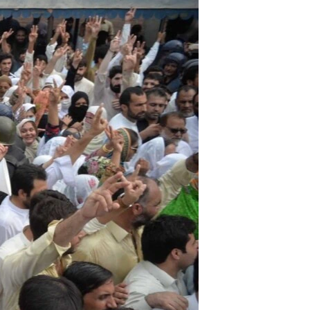
آرٹ
آزادیٔ صحافت
سائنس و ٹیکنالوجی
صحت
دلچسپ و عجیب
ویڈیوز
آڈیو
اسپیشل کوریج
اداریہ