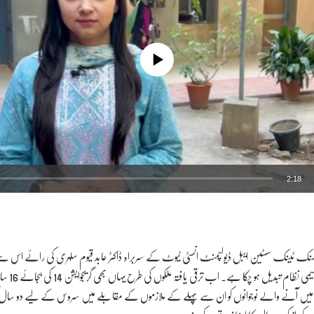
No media source currently available
2:18
EMBED
ھنک ٹینک سسٹین ایبل ڈیولپمنٹ انسٹی ٹیوٹ کے سربراہ ڈاکٹر عابد قیوم سلہری کی رائے اس 
ہیں کہ پاکستان
 میں آنے والے نوجوانوں کو ان سے پہلے کے ملازموں کے مقابلے میں سروس کے لیے دو سا