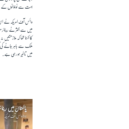
بہت سے نوجوانوں کے سا
وائس آف امریکہ نے اس م
میں سے اکثر نے ریٹائرمن
کا کہنا تھا کہ ملازمتیں
ملک سے باہر جانے کی ک
میں تاخیر ہو رہی ہے۔
پاکستان میں ریٹائ
by
وائس آف امریکہ