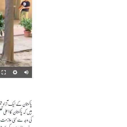
پاکستان کے ایک آزاد ت
کی وجہ سے نئی ملازمت