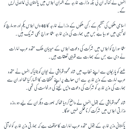
انہوں نے کہا کہ ان کی جگہ وزارتِ خارجہ کے افسران اجلاس میں پاکستان کی نمائندگی کریں
گے۔
زبان
اسلامی ملکوں کی تنظیم کے رکن ملکوں کے وزرائے خارجہ کا 46 واں اجلاس یکم اور دو مارچ کو
ابوظہبی میں ہو رہا ہے جس میں بھارت کی وزیرِ خارجہ سشما سوراج بھی شریک ہیں۔
سشما سوراج کو اجلاس میں شرکت کی دعوت اجلاس کے میزبان ملک متحدہ عرب امارات
نے دی ہے جس کے بھارت سے قریبی تعلقات ہیں۔
جمعے کو پارلیمان سے اپنے خطاب میں شاہ محمود قریشی نے ایوان کو بتایا کہ انہوں نے متحدہ
عرب امارت کے وزیرِ خارجہ سے اس معاملے پر اپنے تحفظات کا اظہار کیا تھا اور ان سے
بھارت کی وزیرِ خارجہ کو شرکت کی دعوت واپس لینے کی درخواست کی تھی۔
شاہ محمود قریشی کے بقول انہوں نے واضح کردیا تھا کہ بصورتِ دیگر ان کے لیے دو روزہ
وزارتی اجلاس میں شرکت کرنا ممکن نہیں ہوگا۔
پاکستانی وزیر خارجہ کے بقول متحدہ عرب امارات کا مؤقف ہے کہ بھارتی وزیرِ خارجہ کو او آئی