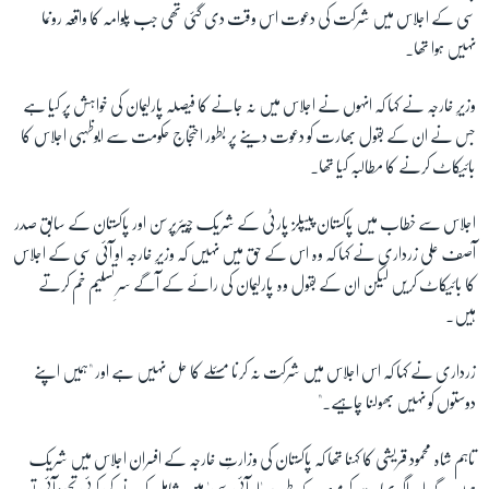
سی کے اجلاس میں شرکت کی دعوت اس وقت دی گئی تھی جب پلوامہ کا واقعہ رونما
نہیں ہوا تھا۔
وزیرِ خارجہ نے کہا کہ انہوں نے اجلاس میں نہ جانے کا فیصلہ پارلیمان کی خواہش پر کیا ہے
جس نے ان کے بقول بھارت کو دعوت دینے پر بطور احتجاج حکومت سے ابوظہبی اجلاس کا
بائیکاٹ کرنے کا مطالبہ کیا تھا۔
اجلاس سے خطاب میں پاکستان پیپلز پارٹی کے شریک چیئرپرسن اور پاکستان کے سابق صدر
آصف علی زرداری نے کہا کہ وہ اس کے حق میں نہیں کہ وزیرِ خارجہ او آئی سی کے اجلاس
کا بائیکاٹ کریں لیکن ان کے بقول وہ پارلیمان کی رائے کے آگے سرِ تسلیم خم کرتے
ہیں۔
زرداری نے کہا کہ اس اجلاس میں شرکت نہ کرنا مسئلے کا حل نہیں ہے اور "ہمیں اپنے
دوستوں کو نہیں بھولنا چاہیے۔"
تاہم شاہ محمود قریشی کا کہنا تھا کہ پاکستان کی وزارتِ خارجہ کے افسران اجلاس میں شریک