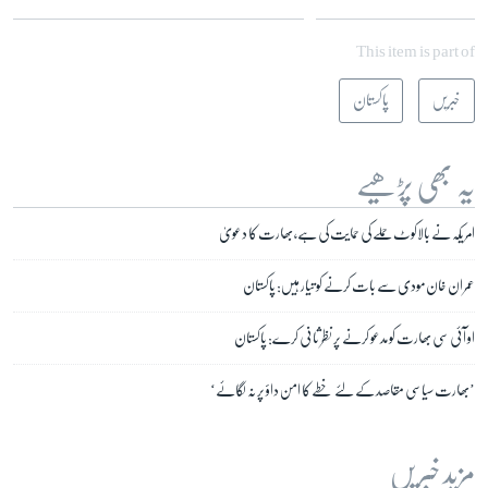
This item is part of
خبریں
پاکستان
یہ بھی پڑھیے
امریکہ نے بالاکوٹ حملے کی حمایت کی ہے، بھارت کا دعویٰ
عمران خان مودی سے بات کرنے کو تیار ہیں: پاکستان
او آئی سی بھارت کو مدعو کرنے پر نظر ثانی کرے: پاکستان
’بھارت سیاسی مقاصد کے لئے خطے کا امن داؤ پر نہ لگائے‘
مزید خبریں