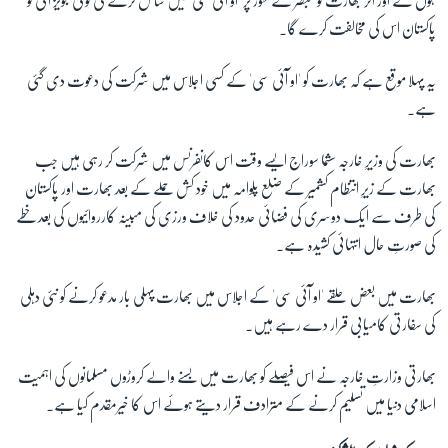
ہوں گے اور اگر بھارت کو مبصر کے طور پر 'او آئی سی' میں شامل کرنے کی کوئی تجویز آئی تو
پاکستان اس کی مخالفت کرے گا۔
یہ پہلا موقع ہے کہ بھارت کو 'او آئی سی' کے کسی اجلاس میں شرکت کی دعوت دی گئی
ہے۔
بھارت کی وزیرِ خارجہ سشما سوراج ایسے وقت اس کانفرنس میں شرکت کر رہی ہیں جب
بھارت کے زیرِ انتظام کشمیر کے ضلع پلوامہ میں خود کش حملے کے بعد بھارت اور پاکستان
کی طرف سے ایک دوسری کی فضائی حدود کی خلاف ورزی کی مبینہ کارروائیوں کی بعد خطے
کی صورتِ حال انتہائی کشیدہ ہے۔
بھارت میں بعض حلقے 'او آئی سی' کے اجلاس میں بھارت پہلی بار مدعو کرنے کو نئی دہلی
کی سفارتی کامیابی قرار دے رہے ہیں۔
بھارتی وزارتِ خارجہ نے اس فیصلے کو بھارت میں بسنے والے کروڑوں مسلمانوں کی اہمیت
اسلامی دنیا میں تسلیم کرنے کے مترادف قرار دیتے ہوئے اس کا خیرمقدم کیا ہے۔