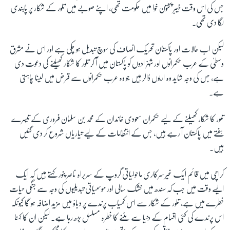
جس کی اس وقت خیبر پختون خوا میں حکومت تھی، اپنے صوبے میں تلور کے شکار پر پابندی
لگا دی تھی۔
زبان
لیکن اب حالات اور پاکستان تحریک انصاف کی سوچ تبدیل ہو چکی ہے اور اس نے مشرق
وسطیٰ کے عرب حکمرانوں اور شہزادوں کو پاکستان میں آ کر تلور کا شکار کھیلنے کی دعوت دی
ہے، جس کی وجہ شاید وہ اربوں ڈالر ہیں جو وہ عرب حکمرانوں سے قرض میں لینا چاہتی
ہے۔
تلور کا شکار کھیلنے کے لیے حکمران سعودی خاندان کے محمد بن سلمان فروری کے تیسرے
ہفتے میں پاکستان آ رہے ہیں، جس کے انتظامات کے لیے تیاریاں شروع کر دی گئیں
ہیں۔
کراچی میں قائم ایک غیرسرکاری ماحولیاتی گروپ کے سربراہ ناصر پنور کہتے ہیں کہ ایک
ایسے وقت میں جب کہ سندھ میں خشک سالی اور موسمیاتی تبدیلیوں کی وجہ سے جنگی حیات
خطرے میں ہے، تلور کے شکار سے اس کمیاب پرندے پر دباؤ میں مزید اضافہ ہو گا کیونکہ
اس پرندے کی کئی اقسام کے دنیا سے مٹنے کا خطرہ مسلسل بڑھ رہا ہے۔ لیکن ان کا کہنا