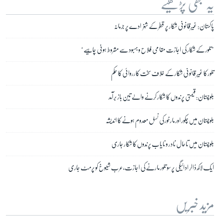
یہ بھی پڑھیے
پاکستان: غیرقانونی شکار پر قطر کے شہزادے پر جرمانہ
’تلور کے شکار کی اجازت مقامی فلاح و بہبود سے مشروط ہونی چاہیے‘
تلور کا غیر قانونی شکار کے خلاف سخت کارروائی کا حکم
بلوچستان: قیمتی پرندوں کا شکار کرنے والے تین باز برآمد
بلوچستان میں چکور اور مارخور کی نسل معدوم ہونے کا اندیشہ
بلوچستان میں تاحال نادر و نایاب پرندوں کا شکار جاری
ایک لاکھ ڈالر ادائیگی پر سو تلور مارنے کی اجازت، عرب شیوخ کو پرمٹ جاری
مزید خبریں