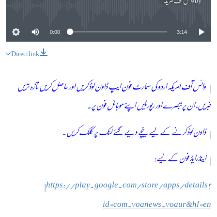
by
وائس آف امریکہ
No media source currently available
0:00
3:14
Direct link
وائس آف امریکہ اردو کی سمارٹ فون ایپ ڈاون لوڈ کریں اور حاصل کریں تازہ تریں
خبریں، ان پر تبصرے اور رپورٹیں اپنے موبائل فون پر۔
ڈاون لوڈ کرنے کے لیے نیچے دیے گئے لنک پر کلک کریں۔
اینڈرایڈ فون کے لیے:
https://play.google.com/store/apps/details?
id=com.voanews.voaur&hl=en