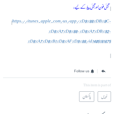
آئی فون اور آئی پیڈ کے لیے:
https://itunes.apple.com/us/app/%D9%88%DB%8C-
%D8%A7%D9%88-%D8%A7%DB%92-
%D8%A7%D8%B1%D8%AF%D9%88/id1405181675
Follow us
This item is part of
خبریں
پاکستان