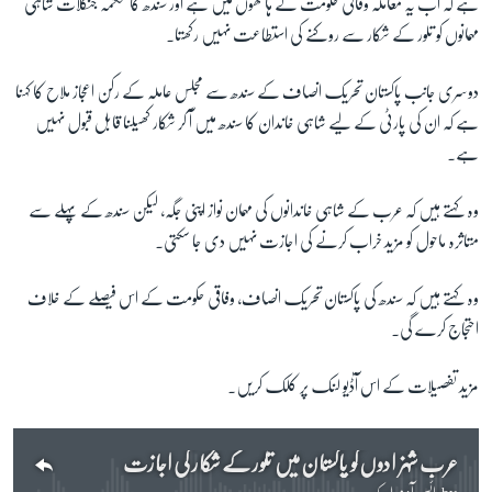
ہے کہ اب یہ معاملہ وفاقی حکومت کے ہاتھوں میں ہے اور سندھ کا محکمہ جنگلات شاہی
مہمانوں کو تلور کے شکار سے روکنے کی استطاعت نہیں رکھتا۔
دوسری جانب پاکستان تحریک انصاف کے سندھ سے مجلس عاملہ کے رکن اعجاز ملاح کا کہنا
ہے کہ ان کی پارٹی کے لیے شاہی خاندان کا سندھ میں آ کر شکار کھیلنا قابل قبول نہیں
ہے۔
وہ کہتے ہیں کہ عرب کے شاہی خاندانوں کی مہمان نواز اپنی جگہ، لیکن سندھ کے پہلے سے
متاثرہ ماحول کو مزید خراب کرنے کی اجازت نہیں دی جا سکتی۔
وہ کہتے ہیں کہ سندھ کی پاکستان تحریک انصاف، وفاقی حکومت کے اس فیصلے کے خلاف
احتجاج کرے گی۔
مزید تفصیلات کے اس آڈٰیو لنک پر کلک کریں۔
عرب شہزادوں کو پاکستان میں تلور کے شکار کی اجازت