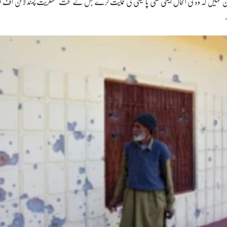
مکن نہیں کہ وہ فی الحال ایسی کسی پالیسی کی حمایت کرے جس کے تحت عسکریت پسند لائن آف 