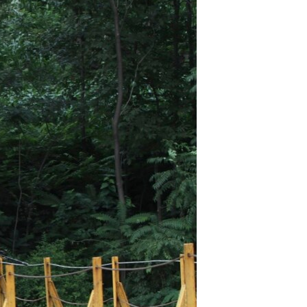
آرٹ
آزادیٔ صحافت
سائنس و ٹیکنالوجی
صحت
دلچسپ و عجیب
ویڈیوز
آڈیو
اسپیشل کوریج
اداریہ