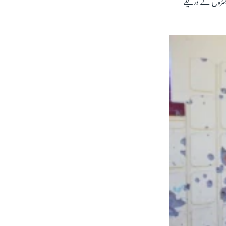
کنٹرول کے ذریعے