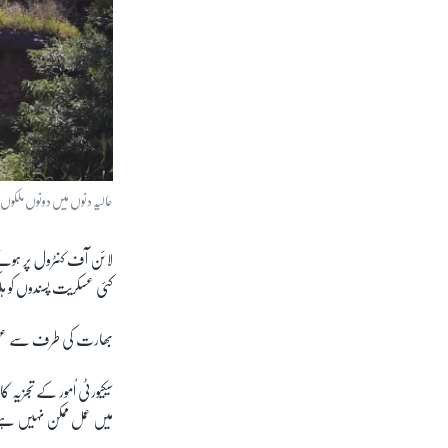
حالیہ دنوں میں دونوں ملکوں
لائن آف کنٹرول پر ہو
کئی عسکریت پسندوں کو ہلاک کیا گیا ہے ج
بھارت کی طرف سے عسکر
سیکیورٹی اُمور کے تجزیہ
میں عمل ممکن نہیں ہ