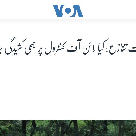
تنازع: کیا لائن آف کنٹرول پر بھی کشیدگی ب