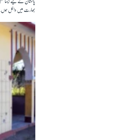
پاکستان کے لیے ایسا م
بھارت میں داخل ہوں۔