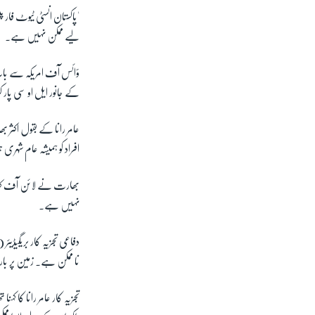
'پاکستان انسٹی ٹیوٹ فار
لیے ممکن نہیں ہے۔
ؤائس آف امریکہ سے بات
کے جانور ایل او سی پار
عامر رانا کے بقول اکثر 
افراد کو ہمیشہ عام شہری 
بھارت نے لائن آف کنٹر
نہیں ہے۔
نا ممکن ہے۔ زمین پر ب
تجزیہ کار عامر رانا کا