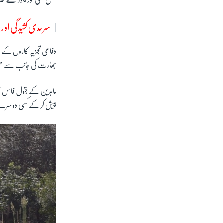
نسل کشی اور ماورائے عدا
سرحدی کشیدگی اور
دفاعی تجزیہ کاروں کے خ
بھارت کی جانب سے ممکنہ
ماہرین کے بقول فالس فل
پیش کر کے کسی دوسرے 