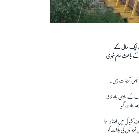
شتہ ایک سال کے
ں کے باعث عام شہری
ں فوجی تعینات ہیں۔
وں ممالک کے مابین باضابطہ
رف کشیدگی میں اضافہ ہوا
نوجوانوں کی ہلاکت کو