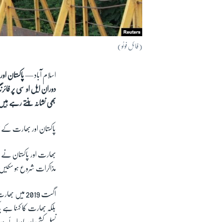
(فائل فوٹو)
اسلام آباد —
پاکستان ا
دوران ایل او سی پر فا
بھی نشانہ بنتے رہے ہی
پاکستان اور بھارت کے زی
مذاکرات شروع ہو سکیں۔ اس معاہدے پر کسی حد تک 2008 ت
اگست 2019 م
بلکہ بھارت کا کہنا ہے پ