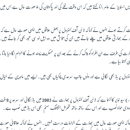
 پیس اسٹڈیز' کے عامر رانا کہتے ہیں کہ اس وقت خطے کی اور پاکستان کی جو صورتِ حال ہے اس میں ا
 کرتے ہوئے انہوں نے کہا کہ لائن آف کنٹرول پر بعض علاقوں میں ایسی صورتِ حال ہے کہ گ
 کر کے بھارتی علاقوں میں چلے جاتے ہیں جن کی تلاش میں وہ ایل او سی عبور بھی کر جاتے ہیں۔
بھارت کی طرف سے ان افراد کو ہلاک کرنے کے بعد ان پر عسکریت پسند ہونے کا الزام لگا دیا جاتا 
ہی کہتا رہا ہے۔
ول پر باڑ بھی لگائی ہے اور دنوں جانب سرحدی چوکیاں بھی ہیں۔ ایسے میں ماہرین کے خیال 
دفاعی تجزیہ کار بریگیڈیئر
ارودی مواد نصب ہے اور اس کے ساتھ ساتھ 'تھرمل امیجنگ سسٹم' بھی اس باڑ میں نصب ہے۔
 کہنا تھا کہ ایسی صورتِ حال میں بھارت کے الزامات درست نہیں۔ انہوں نے کہا کہ علاقائی صورت