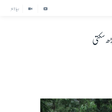
ہیڈ لائنز
ڑھ سکتی