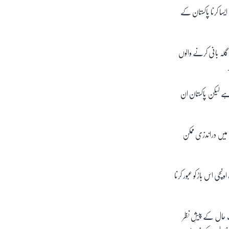
یسا کرنا پاکستان کے
لہ بانی کرنے والوں
ہے لیکن پاکستان ان
میں دراندزی ممکن
 (ر) سید نذیر کا کہنا ہے کہ لائن آف کنٹرول پر بھارت نے 2003 میں باڑ لگائی اور سرحد پر 8 فٹ اونچی اس باڑ کو عبور کرنا
ِ حال کے پیشِ نظر