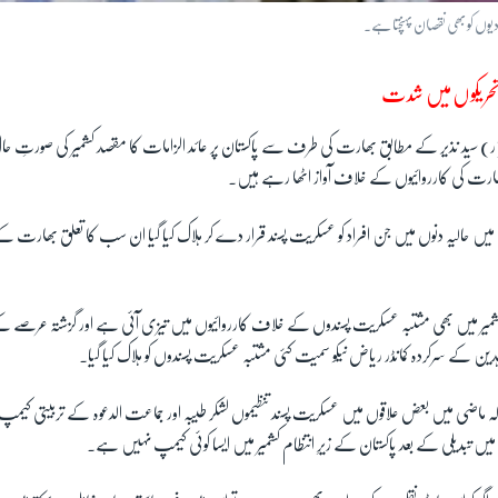
یوں کو بھی نقصان پہنچتا ہے۔
 تحریکوں میں شدت
ئر (ر) سید نذیر کے مطابق بھارت کی طرف سے پاکستان پر عائد الزامات کا مقصد کشمیر کی صورتِ حال 
ھارت کی کارروائیوں کے خلاف آواز اٹھا رہے ہیں۔
یں حالیہ دنوں میں جن افراد کو عسکریت پسند قرار دے کر ہلاک کیا گیا ان سب کا تعلق بھارت کے ز
شمیر میں بھی مشتبہ عسکریت پسندوں کے خلاف کارروائیوں میں تیزی آئی ہے اور گزشتہ عرصے کے 
ن کے سرکردہ کمانڈر ریاض نیکو سمیت کئی مشتبہ عسکریت پسندوں کو ہلاک کیا گیا۔
ے کہ ماضی میں بعض علاقوں میں عسکریت پسند تنظیموں لشکر طیبہ اور جماعت الدعوہ کے تربیتی ک
 میں تبدیلی کے بعد پاکستان کے زیرِ انتظام کشمیر میں ایسا کوئی کیمپ نہیں ہے۔