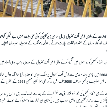
ور بھارت کے مابین لائن آف کنٹرول (ایل او سی) پر کشیدگی کوئی نئی بات نہیں ہے لیکن گز
ئرنگ اور گولہ باری کے متعدد واقعات رپورٹ ہوئے۔ دونوں ممالک کے درمیان سرحدی جھڑپو
ں۔
رِ انتظام کشمیر کو دو حصوں میں تقسیم کرنے والی لائن آف کنٹرول کے دونوں جانب بڑی تعداد می
بھارت اور پاکستان نے 2003 میں باہمی رضا مندی سے لائن آف کنٹرول پر جنگ بندی کا معاہدہ کیا تھا تاکہ دون
ک عمل درآمد بھی ہوا لیکن ممبئی 2008 کے حملوں کے بعد تناؤ بڑھ گیا۔
یں بھارت کے زیرِ انتظام کشمیر کی نیم خود مختار حیثیت ختم کرنے کے بعد سے اب تک ایل او سی پر نہ ص
اکستان سے درانداز کشمیر میں داخل ہو رہے ہیں۔ پاکستان ان الزامات کو مسترد کرتے ہوئے کشمیری 