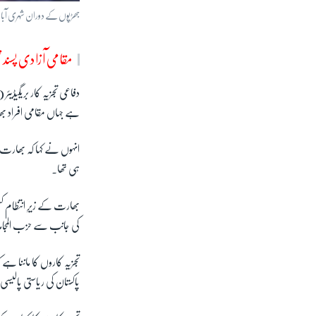
جھڑپوں کے دوران شہری آباد
مقامی آزادی پسند
دفاعی تجزیہ کار بریگیڈی
ہے جہاں مقامی افراد ب
انہوں نے کہا کہ بھارت م
ہی تھا۔
بھارت کے زیرِ انتظام ک
کی جانب سے حزب المجاہدی
تجزیہ کاروں کا ماننا ہ
پاکستان کی ریاستی پالیسی