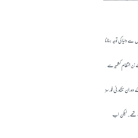
سے دنیا کی توجہ ہٹانا
یرِ انتظام کشمیر سے
دوران سیکیورٹی فورسز
یمپ تھے۔ لیکن اب