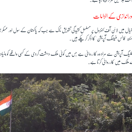
لت ہلاکتیں قرار دیتا رہا ہے۔
 دراندازی کے الزامات
یال میں لائن آف کنٹرول پر مسلسل کشیدگی تشویش ناک ہے جب کہ پاکستان کے سول اور عسکری 
 'فالس فیلنگ آپریشن' کا ذکر کر چکے ہیں۔
یگ آپریشن سے مراد وہ کارروائی ہے جس میں کوئی ملک دہشت گردی کے کسی واقعے کو بنیاد بنا 
ملک میں کارروائی کرتا ہے۔