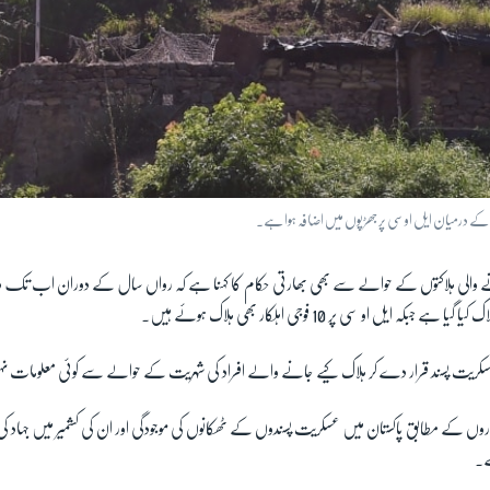
 کے درمیان ایل او سی پر جھڑپوں میں اضافہ ہوا ہے۔
نے والی ہلاکتوں کے حوالے سے بھی بھارتی حکام کا کہنا ہے کہ رواں سال کے دوران اب تک 
بکہ ایل او سی پر 10 فوجی اہلکار بھی ہلاک ہوئے ہیں۔
یت پسند قرار دے کر ہلاک کیے جانے والے افراد کی شہریت کے حوالے سے کوئی معلومات 
 کاروں کے مطابق پاکستان میں عسکریت پسندوں کے ٹھکانوں کی موجودگی اور ان کی کشمیر میں جہاد کی 
ے۔