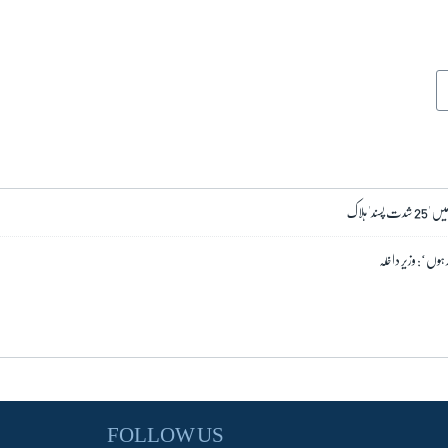
د' ہلاک
وں‘: وزیر داخلہ
FOLLOW US