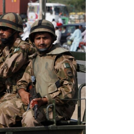
آرٹ
آزادیٔ صحافت
سائنس و ٹیکنالوجی
صحت
دلچسپ و عجیب
ویڈیوز
آڈیو
اسپیشل کوریج
اداریہ