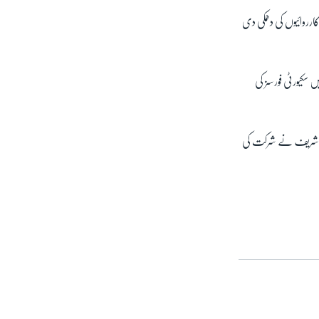
رروائیوں کی دھمکی دی
ں سکیورٹی فورسز کی
حیل شریف نے شرکت کی