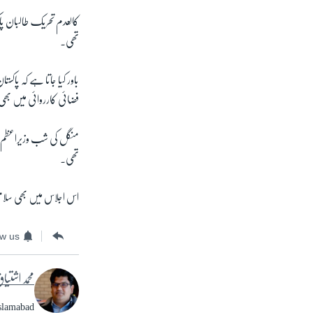
کالعدم تحریک طالبان پا
تھی۔
باور کیا جاتا ہے کہ پاکس
فضائی کارروائی میں بھ
منگل کی شب وزیراعظم ن
تھی۔
اس اجلاس میں بھی سلامت
ow us
محمد اشتیا
Islamabad