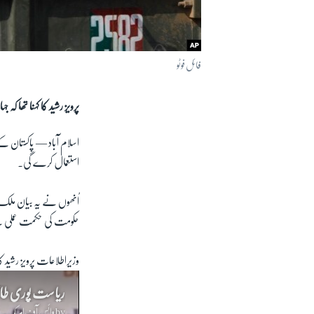
فائل فوٹو
پرویز رشید کا کہنا تھا 
اسلام آباد —
پاکستان کے
استعمال کرے گی۔
اُنھوں نے یہ بیان مل
حکومت کی حکمت عملی س
وزیراطلاعات پرویز رشید
ریاست پوری طاق
by
وائس آف امریکہ