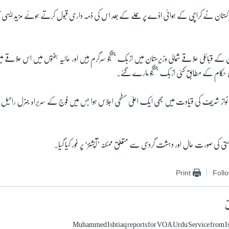
کستان نے کراچی کے ہوائی اڈے پر حملے کے بعد اس کی ذمہ داری قبول کرتے ہوئے مزید ایسی کا
تان کے قبائلی علاقے شمالی وزیرستان میں ازبک جنگجو سرگرم ہیں اور حالیہ ہفتوں میں اس علاقے می
ی حکام کے مطابق کئی ازبک جنگجو مارے گئے۔
واز شریف کی قیادت میں بھی ایک اعلیٰ سطحی اجلاس ہوا جس میں فوج کے سربراہ جنرل را
ی کی صورت حال اور دہشت گردی سے متعلق ممکنہ ’آپشنز‘ پر غور کیا گیا۔
Print
Foll
ق
Muhammed Ishtiaq reports for VOA Urdu Service from 