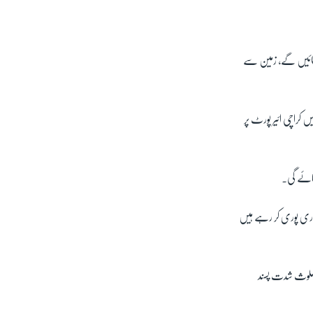
SHARE
ٹھائیں گے، زمین سے
 کراچی ائیر پورٹ پر
جائے گی۔
px
width
ری پوری کر رہے ہیں
ں ملوث شدت پسند