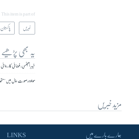
This item is part of
خبریں
پاکستان
یہ بھی پڑھیے
خیبر ایجنسی: فضائی کارروائی میں '25 شدت پسن
موجودہ صورت حال میں ’متحد ہ
مزید خبریں
ہمارے بارے میں
LINKS