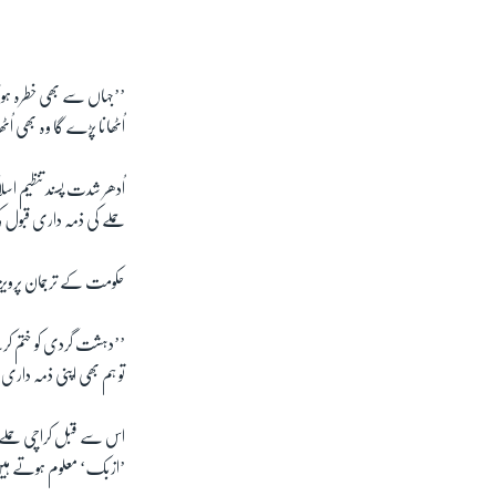
’’جہاں سے بھی خطرہ ہو 
اُٹھانا پڑے گا وہ بھی ا
اُدھر شدت پسند تنظیم اس
حملے کی ذمہ داری قبول
حکومت کے ترجمان پرویز ر
’’دہشت گردی کو ختم ک
تو ہم بھی اپنی ذمہ دار
اس سے قبل کراچی حملے کے
’ازبک‘ معلوم ہوتے ہ