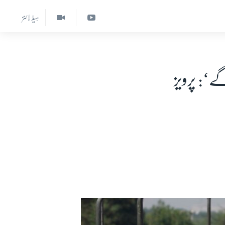
ہیڈ لائنز
‘: پرویز