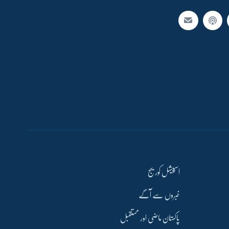
اسپیشل کوریج
خبروں سے آگے
پاکستان ماضی اور مستقبل