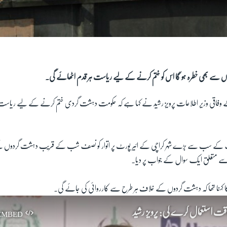
کہ جہاں سے بھی خطرہ ہو گا اس کو ختم کرنے کے لیے ریاست ہر قدم اٹھائے گی۔
 وفاقی وزیر اطلاعات پرویز رشید نے کہا ہے کہ حکومت دہشت گردی ختم کرنے کے لیے ریاست 
ک کے سب سے بڑے شہر کراچی کے ائیر پورٹ پر اتوار کو نصف شب کے قریب دہشت گردوں ک
ے متعلق ایک سوال کے جواب پر دیا۔
 کا کہنا تھا کہ دہشت گردوں کے خلاف ہر طرح سے کارروائی کی جائے گی۔
ت استعمال کرے گی: پرویز رشید
EMBED