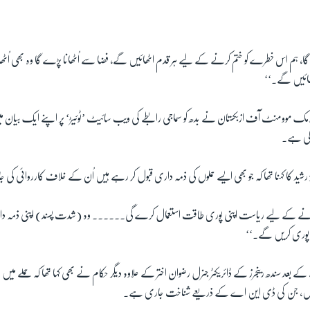
EMBED
گا، ہم اس خطرے کو ختم کرنے کے لیے ہر قدم اٹھائیں گے، فضا سے اُٹھانا پڑے گا وہ بھی اُ
ُٹھائیں گے۔‘‘
لامک موومنٹ آف ازبکستان نے بدھ کو سماجی رابطے کی ویب سائیٹ ’ٹوئیڑ‘ پر اپنے ایک بیان میں
 کی ہے۔
شید کا کہنا تھا کہ جو بھی ایسے حملوں کی ذمہ داری قبول کر رہے ہیں اُن کے خلاف کارروائی کی 
رنے کے لیے ریاست اپنی پوری طاقت استعمال کرے گی۔۔۔۔۔۔ وہ (شدت پسند) اپنی ذمہ دا
ی پوری کریں گے۔‘‘
 بعد سندھ رینجرز کے ڈائریکٹر جنرل رضوان اختر کے علاوہ دیگر حکام نے بھی کہا تھا کہ حملے می
یں، جن کی ڈی این اے کے ذریعے شناخت جاری ہے۔