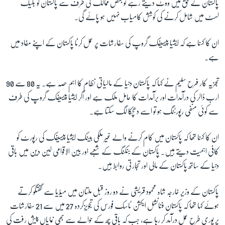
پاکستان کے حق میں ووٹ دیتے رہے تو بعض ممالک کی طرف سے پاکستان کو بلیک
لسٹ میں شامل کرنے کی کوشش کامیاب نہیں ہو پائے گی۔
ان کا کہنا ہے کہ ایشیا پیسیفک گروپ کی سفارشات پر عمل کرنا پاکستان کے اپنے مفاد میں
ہے۔
تجزیہ کار فرح سلیم نے کہا کہ پاکستان دنیا کے مالیاتی نظام کا اہم حصہ ہے۔ یہ 80 سے 90
ارب ڈالر کی درآمدات اور برآمدات کا حامل ملک ہے اور اگر ایشیا پیسیفک گروپ کی طرف
سے کوئی منفی رپورٹنگ ہو تو اسے دھچکا لگ سکتا ہے۔
ان کا کہنا تھا کہ پاکستان میں کام کرنے والے غیر ملکی بینک ایشیا پیسیفک کی رپورٹ کو
کافی اہمیت دیتے ہیں۔ پاکستان کے بنکنگ کے شعبے اور بین الاقوامی لین دین میں باقی
دنیا کے ساتھ پاکستان کے مالی اور تجارتی روابط ہیں۔
پاکستان کے وزیر خارجہ شاہ محمود قریشی نے دو روز قبل ملتان میں میڈیا سے گفتگو کرتے
ہوئے کہا تھا کہ پاکستان فنانشل ایکشن ٹاسک فورس کی تجویزکردہ 27 میں سے 21 سفارشات
پر پوری طرح عمل درآمد کر رہا ہے، جب کہ باقی چھ کے حوالے سے بھی نمایاں پیش رفت کی