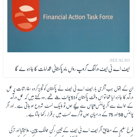
SEE ALSO:
ایف اے ٹی ایف ورکنگ گروپ رواں ماہ پاکستانی اقدامات کا جائزہ لے گا
ان کے بقول جب آخری بار ایف اے ٹی ایف نے پاکستان کو تجویز کردہ سفارشات پر عمل
درآمد کا جائزہ لیا تھا تو اس وقت پاکستان کو 51 پوائٹ ملے تھے۔وہ کہتے ہیں کہ عمل درآمد
کے حوالے سے اگر پوائٹس پچاس سے نیچے ہوں تو بلیک لسٹ شروع ہو جاتی ہے۔ اور اگر
پوائٹس 50 اور 75 کے درمیان ہوں تو گرے لسٹ میں برقرار رکھا جاتا ہے۔
فرخ سلیم کے مطابق اگر ایف اے ٹی ایف کے تین رکن ممالک چین، ملائیشیا اور ترکی