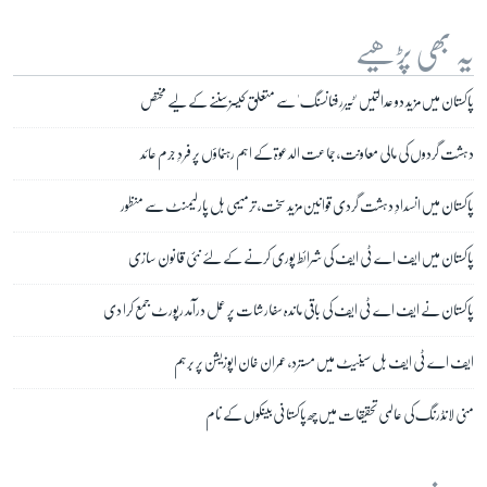
یہ بھی پڑھیے
پاکستان میں مزید دو عدالتیں 'ٹیرر فنانسنگ' سے متعلق کیسز سننے کے لیے مختص
دہشت گردوں کی مالی معاونت، جماعت الدعوة کے اہم رہنماؤں پر فردِ جرم عائد
پاکستان میں انسدادِ دہشت گردی قوانین مزید سخت، ترمیمی بل پارلیمنٹ سے منظور
پاکستان میں ایف اے ٹی ایف کی شرائط پوری کرنے کے لئے نئی قانون سازی
پاکستان نے ایف اے ٹی ایف کی باقی ماندہ سفارشات پر عمل درآمد رپورٹ جمع کرا دی
ایف اے ٹی ایف بل سینیٹ میں مسترد، عمران خان اپوزیشن پر برہم
منی لانڈرنگ کی عالمی تحقیقات میں چھ پاکستانی بینکوں کے نام