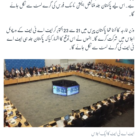
ہے۔ اس لیے پاکستان جلد فنانشل ایکشن ٹاسک فورس کی گرے لسٹ سے نکل جائے
گا۔
وزیر خارجہ کا کہنا تھا پاکستان پیرس میں 21 سے 23 اکتوبر کر ایف اے ٹی ایف کے ورچوئل
اجلاس میں شرکت کرے گا۔ انہوں نے اس توقع کا اظہار کیا کہ پاکستان جلد ہی ایف اے
ٹی ایف کی گرلے لسٹ سے نکل جائے گا۔
ایف اے ٹی ایف کا ایک اجلاس