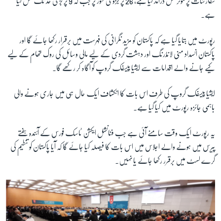
سفارشات پر موثر عمل درآمد کیا ہے, 26 پر جزوی طور پر جب کہ 9 پر بڑی حد تک عمل کیا
ہے۔
زبان
رپورٹ میں بتایا گیا ہے کہ پاکستان کو مزید نگرانی کی فہرست میں برقرار رکھا جائے گا اور
پاکستان انسداد منی لانڈرنگ اور دہشت گردی کے لیے مالی وسائل کی روک تھام کے لیے
کیے جانے والے اقدامات سے ایشیا پیسفک گروپ کو آگاہ کر رکھے گا۔
ایشیا پیسفک گروپ کی طرف اس بات کا انکشاف ایک حال ہی میں جاری ہونے والی
باہمی جائزہ رپورٹ میں کیا گیا ہے۔
یہ رپورٹ ایک وقت سامنے آئی ہے جب فنانشل ایکشن ٹاسک فورس کے آئندہ ہفتے
پیرس میں ہونے والے اجلاس میں اس بات کا فیصلہ کیا جائے گا کہ آیا پاکستان کو تنطیم کی
گرے لسٹ میں برقرر رکھا جائے یا نہیں۔