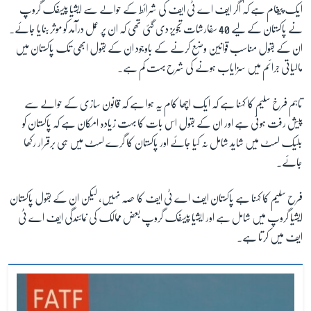
ایک پیغام ہے کہ اگر ایف اے ٹی ایف کی شرائط کے حوالے سے ایشیا پیسفک گروپ
نے پاکستان کے لیے 40 سفارشات تجویز دی گئی تھی کہ ان پر عمل درآمد کو موثر بنایا جائے۔
ان کے بقول مناسب قوانین وضع کرنے کے باوجود ان کے بقول ابھی تک پاکستان میں
مالیاتی جرائم میں سزایاب ہونے کی شرح بہت کم ہے۔
تاہم فرخ سلیم کا کہنا ہے کہ ایک اچھا کام یہ ہوا ہے کہ قانون سازی کے حوالے سے
پیش رفت ہوئی ہے اور ان کے بقول اس بات کا بہت زیادہ امکان ہے کہ پاکستان کو
بلیک لسٹ میں شاید شامل نہ کیا جائے اور پاکستان کا گرے لسٹ میں ہی برقرار رکھا
جائے۔
فرح سلیم کا کہنا ہے پاکستان ایف اے ٹی ایف کا حصہ نہیں، لیکن ان کے بقول پاکستان
ایشیا گروپ میں شامل ہے اور ایشیا پیسفک گروپ بعض ممالک کی نمائندگی ایف اے ٹی
ایف میں کرتا ہے۔