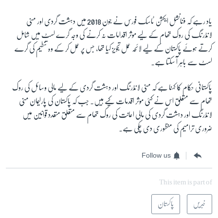
یاد رہے کہ فنانشل ایکشن ٹاسک فورس نے جون 2018 میں دہشت گردی اور منی
لانڈرنگ کی روک تھام کے لیے موثر اقدامات نہ کرنے کی وجہ گرے لسٹ میں شامل
کرتے ہوئے پاکستان کے لیے لائحہ عمل تجویز کیا تھا، جس پر عمل کر کے وہ تنطیم کی گرے
لسٹ سے باہر آ سکتا ہے۔
پاکستانی حکام کا کہنا ہے کہ منی لانڈرنگ اور دہشت گردی کے لیے مالی وسائل کی روک
تھام سے متعلق اس نے کئی موثر اقدمات کیے ہیں۔ جب کہ پاکستان کی پارلیمان منی
لانڈرنگ اور دہشت گردی کی مالی اعانت کی روک تھام سے متعلق متعدد قوانین میں
ضروری ترامیم کی منظوری دی چکی ہے۔
Follow us
This item is part of
خبریں
پاکستان