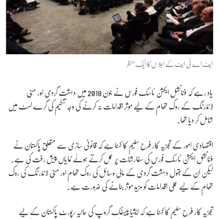
ایف اے ٹی ایف کے اجلاس کا ایک منظر
یاد رہے کہ فنانشل ایکشن ٹاسک فورس نے جون 2018 میں دہشت گردی اور منی
لانڈرنگ کے روک تھام کے لیے موثر اقدامات نہ کرنے کی وجہ تنطیم کی گرے لسٹ میں
شامل کر دیا تھا۔
اقتصادی امور کے تجزیہ کار فرح سلیم کا کہنا ہے کہ قانونی سازی سے متعلق پاکستان نے
فنانشل ایکشن ٹاسک فورس کی سفارشات پر عمل کرتے ہوئے نمایاں پیش رفت کی ہے۔
لیکن ان کے بقول دہشت گردی کے مالی وسائل کی روک تھام اور منی لانڈرنگ کی روک
تھام کے لیے عملی اقدامات کو مزید موثر بنانے کی ضرورت ہے۔
تجزیہ کار فرح سلیم کا کہنا ہے کہ ایشیا پیسفک گروپ کی حالیہ رپورٹ پاکستان کے لیے