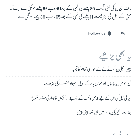
لائٹ ڈیزل کی نئی قیمت 95 پیسے کی کمی کے بعد 61روپے66 پیسے ہوگئی ہے جب کہ
مٹی کے تیل فی لیٹر قیمت 11 پیسے کی کمی کے بعد 65 روپے 38 پیسے ہو گئی ہے۔
زبان
Follow us
یہ بھی پڑھیے
چین: بجلی پیدا کرنے کے نئے جوہری نظام کا تجربہ
بجلی کا بحران: ہائیڈل اور تھرمل پاور کے طویل المیعاد منصوبےکی ضرورت
ایرانی تیل کی خرید کے لیے جرمن بینک کے ذریعے ادائیگیوں کا بھارتی معاہدہ منسوخ
بھارت: بجلی کی پیداوار میں نجی شعبہ پیش پیش