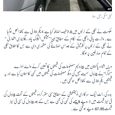
آرٹ
آزادیٔ صحافت
بجلی مہنگی ، تیل سستا
سائنس و ٹیکنالوجی
حکومت نے بجلی کے نرخوں میں7.6 فیصد اضافہ کیا ہے جو یکم جولائی سے نافذ العمل ہوگیا
صحت
ہے۔ وازرت پانی وبجلی کے حکام کے مطابق نیپرا ”نیشنل الیکڑک پاور ریگولیٹری اتھارٹی “
دلچسپ و عجیب
نے بجلی کے نرخوں پر نظرثانی کے بعد اس اضافے کی منظوری دی ہے جس کا اطلاق بجلی
ویڈیوز
کے تمام صارفین پر ہوگا۔
آڈیو
دریں اثناء پاکستان میں پیٹرولیم مصنوعات کی قیمتوں کا تعین کرنے والے ادارے
اسپیشل کوریج
”اوگرا“نے پیٹرول سمیت تیل کی دیگر مصنوعات کی قیمتوں میں کمی کا اعلان کیا ہے اور یہ
اداریہ
قیمتیں یکم جولائی سے نافذالعمل ہو گئی ہیں۔
Learning English
بدھ کی رات ایک سرکاری نوٹیفکیشن کے مطابق نئی مقرر کردہ قیمتوں کے تحت پیٹرول کی
فی لیٹر قیمت میں 1 روپے 9پیسے کی کمی کی گئی ہے جس کے بعد پیٹرول کی نئی فی لیٹر
FOLLOW US
قیمت67.95 روپے ہو گئی ہے۔