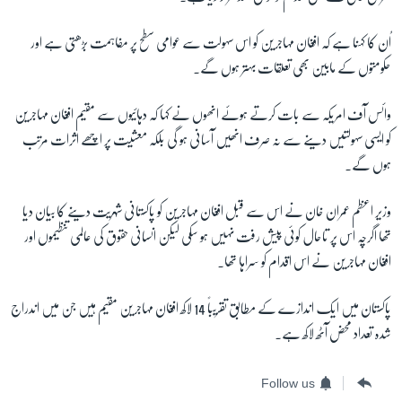
اُن کا کہنا ہے کہ افغان مہاجرین کو اس سہولت سے عوامی سطح پر مفاہمت بڑھتی ہے اور
حکومتوں کے مابین بھی تعلقات بہتر ہوں گے۔
وائس آف امریکہ سے بات کرتے ہوئے انھوں نے کہا کہ دہائیوں سے مقیم افغان مہاجرین
کو ایسی سہولتیں دینے سے نہ صرف انھیں آسانی ہو گی بلکہ معشیت پر اچھے اثرات مرتب
ہوں گے۔
وزیر اعظم عمران خان نے اس سے قبل افغان مہاجرین کو پاکستانی شہریت دینے کا بیان دیا
تھا اگرچہ اس پر تاحال کوئی پیش رفت نہیں ہو سکی لیکن انسانی حقوق کی عالمی تنظیموں اور
افغان مہاجرین نے اس اقدام کو سراہا تھا۔
پاکستان میں ایک اندازے کے مطابق تقریباً 14 لاکھ افغان مہاجرین مقیم ہیں جن میں اندراج
شدہ تعداد محض آٹھ لاکھ ہے۔
Follow us