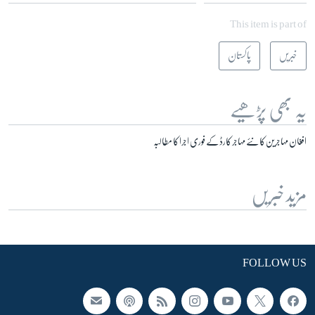
This item is part of
خبریں
پاکستان
یہ بھی پڑھیے
افغان مہاجرین کا نئے مہاجر کارڈ کے فوری اجرا کا مطالبہ
مزید خبریں
FOLLOW US