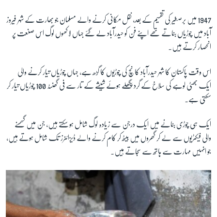
1947 میں برصغیر کی تقسیم کے بعد، نقل مکانی کرنے والے مسلمان جو بھارت کے شہر فیروز
آباد میں چوڑیاں بناتے تھے اپنے فن کو حیدرآباد لے گئے جہاں لاکھوں لوگ اس صنعت پر
انحصار کرتے ہیں۔
اس وقت پاکستان کا شہر حیدرآباد کانچ کی چوڑیوں کا گڑھ ہے، جہاں چوڑیاں تیار کرنے والی
ایک بھٹی لوہے کی سلاخ کے گرد پگھلے ہوئے شیشے کے تار سے فی گھنٹہ 100 چوڑیاں تیار کر
سکتی ہے۔
ایک ہی چوڑی بنانے میں ایک درجن سے زیادہ لوگ شامل ہو سکتے ہیں، جن میں گھسنے
والی فیکٹریوں سے لے کر گھروں میں بیٹھ کر کام کرنے والے ڈیزائنرز تک شامل ہوتے ہیں،
جو انہیں مہارت سے ہاتھ سے سجاتے ہیں۔