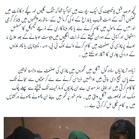
کچھ عرصہ قبل یونیسیف کی ایک رپورٹ میں کہا گیا تھا کہ تنگ گلیوں اور کچے مکانات میں
گھنٹوں آگ کے بہت قریب یا چراغ کے لو کی گرمائش کے ساتھ بند پنکھوں میں بیٹھ کر گرمی
اور حبس کے ماحول میں کام کرنے سے یا پھر میناکاری کے ذریعے کیمیکل کا مسلسل
استعمال اور کٹائی کے دوران شیشے کے ذرات انگلیوں میں پیوست ہوجانےکے بعد علاج نہ
ہونے پر چوڑی کی صنعت میں کام کرنے والے لوگ ٹی بی، دمہ ، نابینا پن یا پھر جوڑوں
کے درد کی بیماری کا شکار ہو سکتے ہیں ۔
زیادہ تر چوڑیاں سادہ گول شکل میں گھروں میں چوڑی کی صنعت سے وابستہ خواتین
کےپاس بھیج دی جاتی ہیں جو انہیں ڈیزائن کرنے سے لے کر موتیوں سے سجانے تک
کاکام کرتی ہیں اور اپنی ہنر مندی سے ان چوڑیوں کو مارکیٹ تک پہنچنےسے پہلے چمک
دمک اور خوبصورت شکل دیتی ہیں۔ عام طور پر گھر میں بنے ان چھوٹے چھوٹے ورکشاپس
میں یہ کام فیملی مل کر کرتی ہے۔۔