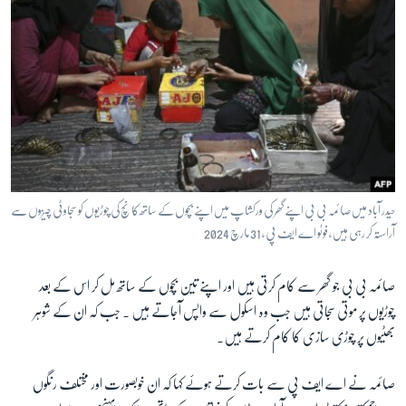
حیدر آباد میں صائمہ بی بی اپنے گھر کی ورکشاپ میں اپنے بچوں کے ساتھ کانچ کی چوڑیوں کو سجاوٹی چیزوں سے
آراستہ کر رہی ہیں ، فوٹو اے ایف پی ، 31 مارچ 2024
صائمہ بی بی جو گھر سے کام کرتی ہیں اور اپنے تین بچوں کے ساتھ مل کر اس کے بعد
چوڑیوں پر موتی سجاتی ہیں جب وہ اسکول سے واپس آجاتے ہیں ۔ جب کہ ان کے شوہر
بھٹیوں پر چوڑی سازی کا کام کرتے ہیں۔
صائمہ نے اے ایف پی سے بات کرتے ہوئے کہا کہ ان خوبصورت اور مختلف رنگوں