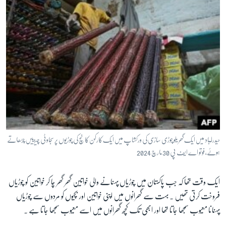
حیدرا ٓباد میں ایک گھریلو چوڑی سازی کی ورکشاپ میں ایک کارکن کانچ کی چوڑیوں پر سجاوٹی چیزییں چڑھاتے
ہوئے، فوتو اے ایف پی 30 مارچ 2024
ایک وقت تھا کہ جب پاکستان میں چوڑیاں پہنانے والی خواتین گھر گھر چا کر خواتین کو چوڑیاں
فروخت کرتی تھیں ۔ بہت سے گھرانوں میں اپنی خواتین اور بچیوں کو مردوں سے چوڑیاں
پہنانا معیوب سمجھا جاتا تھا اور ابھی تک کچھ گھرانوں میں اسے معیوب سمجھا جاتا ہے ۔