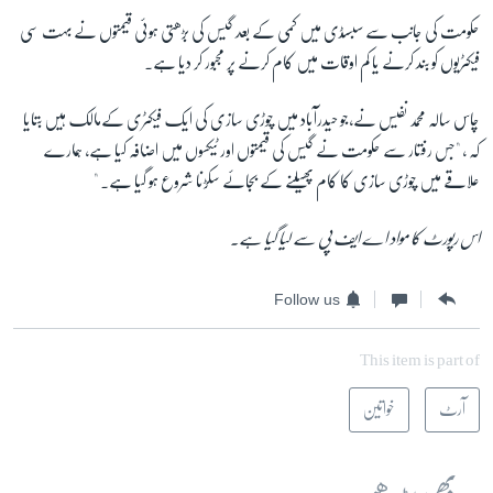
حکومت کی جانب سے سبسڈی میں کمی کے بعد گیس کی بڑھتی ہوئی قیمتوں نے بہت سی
فیکٹریوں کو بند کرنے یا کم اوقات میں کام کرنے پر مجبور کر دیا ہے۔
چاس سالہ محمد نفیس نے،جو حیدرآباد میں چوڑی سازی کی ایک فیکٹری کےمالک ہیں بتایا
کہ ، "جس رفتار سے حکومت نے گیس کی قیمتوں اور ٹیکسوں میں اضافہ کیا ہے، ہمارے
علاقے میں چوڑی سازی کا کام پھیلنے کے بجائے سکڑنا شروع ہو گیا ہے۔ "
اس رپورٹ کا مواد اے ایف پی سے لیا گیا ہے۔
Follow us
This item is part of
آرٹ
خواتین