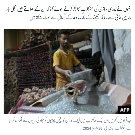
انہوں نے چوڑی سازی کی مشکلات کا ذکر کرتے ہوئے کہا کہ ان کے علاقے میں بجلی بار
بار چلی جاتی ہے ، جبکہ شیشے کے نازک دھاگے آسانی سے ٹوٹ سکتے ہیں۔
حیدرآباد میں گھر میں بنی ایک ورکشاپ میں ایک کارکن کانچ کی چوڑیوں کو سجاوٹی چیزوں سے آفاستہ کر رہا
ہے، فوٹو اے ایف پی ، 30 مارچ 2024