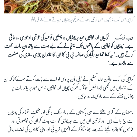
آرٹ
آزادیٔ صحافت
کراچی میں ایک مارکیٹ میں خواتین عید کے موقع پر چوڑیاں خریدتے ہوئے، فائل فوٹو
سائنس و ٹیکنالوجی
ویب ڈیسک —
لڑکیاں اور خواتین عید پر چوڑیاں نہ پہنیں تو عید کی خوشی ادھوری رہ جاتی
صحت
ہے۔ "چوڑیوں کو خواتین کے ہاتھوں تک پہنچانےکے لیے بہت سے ہاتھ دن رات محنت
دلچسپ و عجیب
کرتے ہیں۔ " یہ کہنا تھا حید رآباد کی صائمہ بی بی کا جن کا خاندان چوڑی سازی کی صنعت
ویڈیوز
سے وابستہ ہے۔"
آڈیو
کراچی کی ایک خاتون خانہ تسنیم نے ٹیلی فون پر وی او اے سےبات کرتے ہوئےکہا کہ ان
اسپیشل کوریج
کے خاندان میں کبھی ایسا نہیں ہوتا کہ گھر کی بچیاں اور خواتین خاص طور پر چاند رات پر
اداریہ
چوڑیاں پہننے کے لیے مارکیٹ نہ جائیں۔
Learning English
رمضان کے آخری ہفتے سے ہی پاکستان کے بازار رنگ برنگی اور مختلف اقسام کی چوڑیوں
سے سج جاتے ہیں اور خواتین ان میں سے ہر چوڑی کو الٹ پلٹ کر ان کی خوبصورتی اور
FOLLOW US
خامیوں کا جائزہ لینے کے بعد، بھاؤ تاؤ کر کے انہیں خریدتی اور اپنی کلایئوں کی زینت بناتی