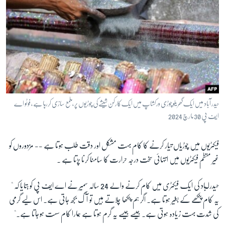
حیدر آباد میں ایک گھریلو چوڑی ورکشاپ میں ایک کارکن شیشے کی چوڑیوں پر ،ملمع سازی کررہا ہے ، فوٹو اے
ایف پی 30 مارچ 2024
فیکٹریوں میں چوڑیاں تیار کرنے کا کام بہت مشکل اور دقت طلب ہوتا ہے -- مزدوروں کو
غیر منظم فیکٹریوں میں انتہائی سخت درجہ حرارت کا سامنا کرنا پڑتا ہے ۔
حیدرا ٓباد کی ایک فیکٹری میں کام کرنے والے 24 سالہ سمیر نے اے ایف پی کو بتایا کہ "
یہ کام پنکھے کے بغیر ہوتا ہے۔ اگر ہم پنکھا چلاتے ہیں تو آگ بجھ جاتی ہے۔ اس لیے گرمی
کی شدت بہت زیادہ ہوتی ہے۔ جیسے جیسے یہ گرم ہوتا ہے ہمارا کام سست ہوجاتا ہے۔"