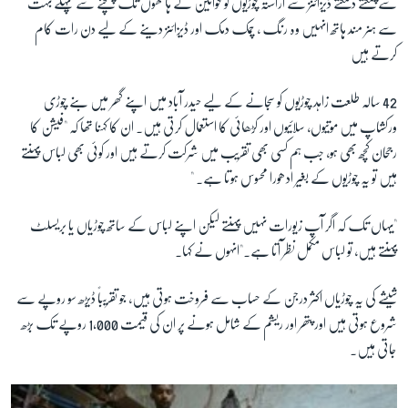
سےچمکتے دمکتے ڈیزائنز سے آراستہ چوڑیوں کو خواتین کے ہاتھوں تک پہنچنے سے پہلے بہت
سے ہنر مند ہاتھ انہیں وہ رنگ ، چمک دمک اور ڈیزائنز دینے کے لیے دن رات کام
کرتے ہیں
42 سالہ طلعت زاہد چوڑیوں کو سجانے کے لیے حیدر آباد میں اپنے گھر میں بنے چوڑی
ورکشاپ میں موتیوں، سلائیوں اور کڑھائی کا استعمال کرتی ہیں۔ ان کا کہنا تھا کہ "فیشن کا
رجحان کچھ بھی ہو، جب ہم کسی بھی تقریب میں شرکت کرتے ہیں اور کوئی بھی لباس پہنتے
ہیں تو یہ چوڑیوں کے بغیر ادھورا محسوس ہوتا ہے۔ "
"یہاں تک کہ اگر آپ زیورات نہیں پہنتے لیکن اپنے لباس کے ساتھ چوڑیاں یا بریسلٹ
پہنتے ہیں، تو لباس مکمل نظر آتا ہے۔"انہوں نے کہا۔
شیشے کی یہ چوڑیاں اکثر درجن کے حساب سے فروخت ہوتی ہیں، جو تقریباً ڈیڑھ سو روپے سے
شروع ہوتی ہیں اور پتھر اور ریشم کے شامل ہونے پر ان کی قیمت 1,000 روپے تک بڑھ
جاتی ہیں۔