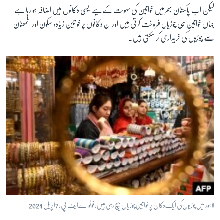
لیکن اب پاکستان بھر میں خواتین کی سہولت کےلیے ایسی دکانوں میں اضافہ ہو رہا ہے
جہاں خواتین ہی چوڑیاں فروخت کرتی ہیں اور ان دکانوں پر خواتین زیادہ سکون اور اطمعنان
سے چوڑیوں کی خریداری کر سکتی ہیں۔
لاہور میں چوڑیوں کی ایک دکان پر خواتین چوڑیاں بیچ رہی ہیں ، فوٹو اےایف پی ، 7 اپریل 2024