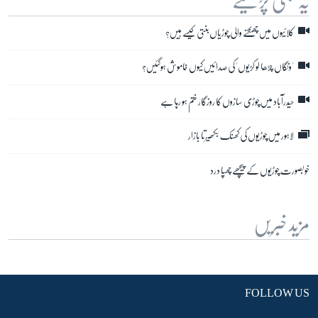
یہ بھی پڑھیے
کلائیوں میں چھنکنے والی چوڑیاں بنتی کیسے ہیں؟
'ونگاں چڑھا لو کڑیوں' کی صدائیں کیوں خاموش ہوگئیں؟
حیدرآباد میں چوڑی سازوں کا روزگار ختم ہو رہا ہے
لاہور میں چوڑیوں کی کھنک بکھیرتا بازار
خوبصورت چوڑیوں کے پیچھے چھپا درد
مزید خبریں
FOLLOW US