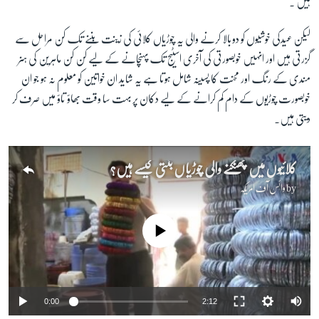
ہیں ۔
لیکن عیدکی خوشیوں کو دوبالا کرنے والی یہ چوڑیاں کلائی کی زینت بننے تک کن مراحل سے
زبان
گزرتی ہیں اور انہیں خوبصورتی کی آخری اسٹیج تک پہنچانے کے لیے کن کن ماہرین کی ہنر
مندی کے رنگ اور محنت کا پسینہ شامل ہوتا ہے یہ شاید ان خواتین کو معلوم نہ ہو جو ان
خوبصورت چوڑیوں کے دام کم کرانے کے لیے دکان پر بہت سا وقت بھاؤ تاؤ میں صرف کر
دیتی ہیں۔
کلائیوں میں چھنکنے والی چوڑیاں بنتی کیسے ہیں؟
by
وائس آف امریکہ
No media source currently available
0:00
2:12