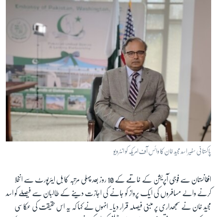
پاکستانی سفیر اسد مجید خان کا وائس آف امریکہ کو انٹرویو
افغانستان سے فوجی آپریشن کے خاتمے کے 10 روز بعد پہلی مرتبہ کابل ایئرپورٹ سے انخلا
کرنے والے مسافروں کی ایک پرواز کو جانے کی اجازت دینے کے طالبان سے فیصلے کو اسد
مجید خان نے سمجھداری پر مبنی فیصلہ قرار دیا۔ انہوں نے کہا کہ یہ اس حقیقت کی عکاسی