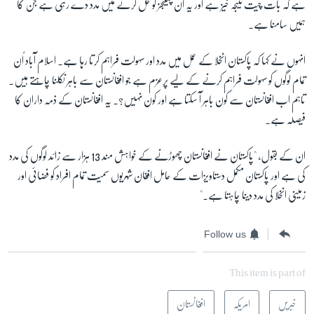
ہے کہ بات چیت نتیجہ خیز ہے اور یہ ان چیلنجز کو حل کرنے میں مدد دے رہی ہے جن کا
ہمیں سامنا ہے۔
انہوں نے کہا کہ پاکستان انخلا کے عمل میں مدد اور سہولت فراہم کرتا رہا ہے۔ اسلام آباد اُن
تمام لوگوں کو سہولت فراہم کرنے کے لیے پرعزم ہے جو افغانستان سے باہر نکلنا چاہتے ہیں۔
تاہم اب افغانستان سے کون باہر آ سکتا ہے اور کون نہیں؟۔ یہ افغانستان کے ذمہ داران کا
فیصلہ ہے۔
ان کے بقول، "پاکستان نے افغانستان چھوڑنے کے خواہش مند 13 ہزار سے زائد لوگوں کی مدد
کی ہے اور پاکستان مکمل دستاویزات کے حامل افغان شہریوں سمیت تمام افراد کو فضائی اور
زمینی انخلا کی مدد دینا چاہتا ہے۔"
Follow us
This item is part of
خبریں
امریکہ
افغانستان