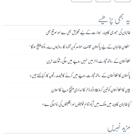
یہ بھی پڑھیے
طالبان کی عبوری کابینہ، 'بھارت کے لیے تشویش بھی ہے اور موقع بھی'
’افغان طالبان کے لیے پاکستان مخالف عناصر کو پر تشدد کارروائیوں سے روکنا چیلنج ہو گا‘
افغانستان کے ساتھ تجارت ڈالر میں نہیں روپے میں ہوگی، شوکت ترین
پاکستان کا افغانستان کے ساتھ تجارت روپے میں کرنے کا فیصلہ، تجزیہ کار کیا کہتے ہیں؟
چین کا افغانستان کو تین کروڑ 10 لاکھ ڈالر کا امدادی پیکیج دینے کا اعلان
کیا طالبان کابینہ میں ملک میں آباد تمام قومیتوں اور اقلیتوں کی نمائندگی ہے؟
مزید خبریں