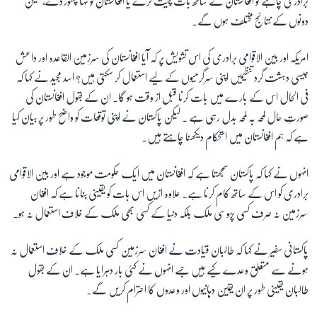
برادری چاہے تو افغانستان کے ساتھ بات چیت کرے یا افغانستان کو تنہا چھوڑ دے، لیکن
دونوں کے نتائج مختلف ہوں گے۔
زبان
امریکہ اور بین الاقوامی برادری کی اس تشویش پر کہ آیا افغانستان کی سرزمین القاعدہ اور داعش
جیسی دہشت گرد تنظیمیں اپنی سرگرمیوں کے لیے استعمال کر سکتی ہیں؟ اسد مجید نے کہا کہ
فی الحال اس کے بارے میں بات کرنا قبل از وقت ہو گا۔ ان کے بقول افغانستان کی
صورتِ حال لمحہ بہ لمحہ بدل رہی ہے ۔ لیکن پاکستان نے اپنی توقعات کو واضح طور پر بیان کیا
ہے کہ ہم افغانستان میں استحکام دیکھنا چاہتے ہیں۔
انہوں نے کہا کہ پاکستان سمجھتا ہے کہ افغانستان میں ایک حکومت موجود ہے اور بین الاقوامی
برادری کو اس کے ساتھ کام کرنا ہے۔ علاوہ ازیں اس بات کو یقینی بنانا ہے کہ افغان
سرزمین نہ صرف کسی پڑوسی ملک بلکہ دنیا کے کسی بھی ملک کے خلاف استعمال نہ ہو۔
پاکستانی سفیر نے کہا کہ طالبان قیادت نے افغان سرزمین کسی ملک کے خلاف استعمال نہ
ہونے سے متعلق وعدے کیے ہیں جسے انہوں نے کئی بار دہرایا ہے۔ ان کے بقول
طالبان یقینی طور پر ان یقین دہانیوں اور وعدوں کا احترام کریں گے۔