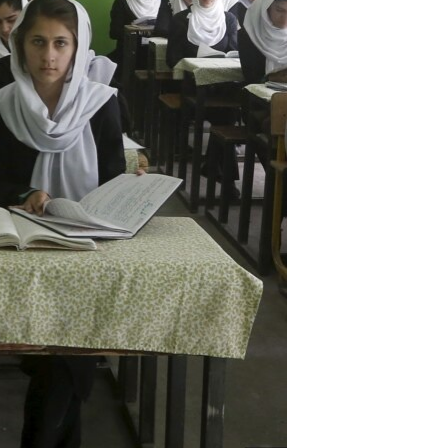
آرٹ
آزادیٔ صحافت
سائنس و ٹیکنالوجی
صحت
دلچسپ و عجیب
ویڈیوز
آڈیو
اسپیشل کوریج
اداریہ