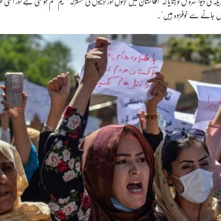
ی ڈیوا سروس کو بتایا کہ "أفغانستان میں لڑکوں اور لڑکیوں کی مشترکہ تعلیم ختم ہو گئی ہے اور اسی طرح خ
وہاں جانے سے خوفزدہ ہیں"۔