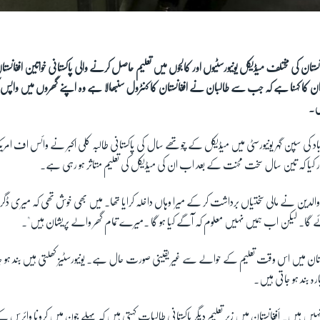
انستان کی مختلف میڈیکل یونیورسٹیوں اور کالجوں میں تعلیم حاصل کرنے والی پاکستانی خواتین افغانس
ا کہنا ہے کہ جب سے طالبان نے افغانستان کا کنٹرول سنبھالا ہے وہ اپنے گھروں میں واپس آ گئ
ں۔
باد کی سپن گہر یونیورسٹی میں میڈیکل کے چوتھے سال کی پاکستانی طالبہ کلی اکبر نے وائس اف ام
 کیا کہ تین سال سخت محنت کے بعد اب ان کی میڈیکل کی تعلیم متاثر ہو رہی ہے۔
 والدین نے مالی سختیاں برداشت کر کے میرا وہاں داخلہ کرایا تھا۔ میں بھی خوش تھی کہ میری ڈ
ائے گا۔ لیکن اب ہمیں نہیں معلوم کہ آگے کیا ہو گا ۔میرے تمام گھر والے پریشان ہیں"۔
غانستان میں اس وقت تعلیم کے حوالے سے غیر یقینی صورت حال ہے۔ یونیورسٹیز کھلتی ہیں بند ہو جا
رہ بند ہو جاتی ہیں۔
 نہیں ہیں۔ أفغانستان میں زیر تعلیم دیگر پاکستانی طالبات کہتی ہیں کہ پہلے جون میں کرونا وائرس