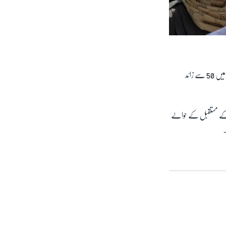
پاکستان اسٹوڈنٹس یونین کے مطابق افغانستان کے مختلف تعلیمی اداروں میں 1200 سے زائد پاکستانی طالب علم ہیں ۔ ان میں 50 سے زائد
 کے مستقبل کے حوالے
۔