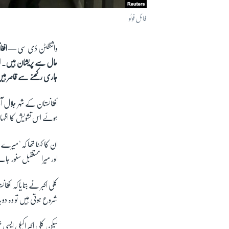
فائل فوٹو
واشنگٹن ڈی سی —
افغ
حال سے پریشان ہیں۔ ان ک
جاری رکھنے سے قاصر ہی
أفغانستان کے شہر جلال آ
ہوئے اس تشویش کا اظہار
ان کا کہنا تھا کہ "میرے
اور میرا مستقبل سنور ج
کلی اکبر نے بتایا کہ أف
شروع ہوتی ہیں تو وہ دوبا
لیکن کلی اکبر اکیلی ایسی