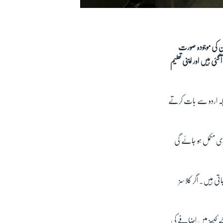
تان کی موجودہ صورت
ی ہیں اور اپنی تعلیم
ریکہ اردو سے بات کرتے
گری مکمل ہو جائے گی
تی ہیں۔ اگر کلاسز
 کے کیسز میں اضافے کی