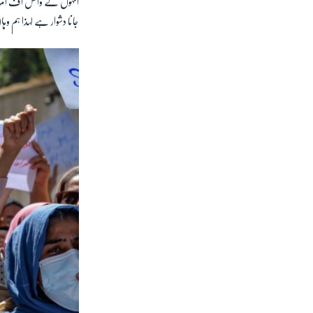
انہوں نے وائس اف امریکہ ک
جانا دشوار ہے لہذا ہم 