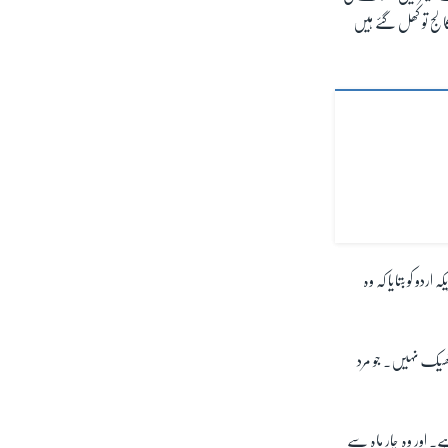
الج تو کھل گئے ہیں
ردو کو بتایا کہ وہ
ھیک نہیں۔ جو مرد
۔ اور وہ چار ماہ سے