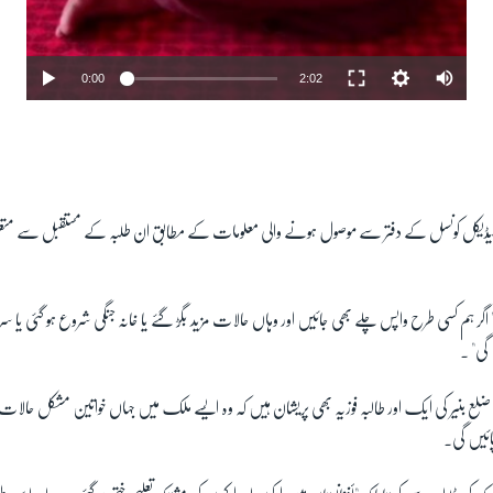
0:00
2:02
یکل کونسل کے دفتر سے موصول ہونے والی معلومات کے مطابق ان طلبہ کے مستقبل سے متعلق پا
 اگر ہم کسی طرح واپس چلے بھی جائیں اور وہاں حالات مزید بگڑ گئے یا خانہ جنگی شروع ہو گئی یا سرح
 گی" ۔
ی ضلع بنیر کی ایک اور طالبہ فوزیہ بھی پریشان ہیں کہ وہ ایسے ملک میں جہاں خواتین مشکل حال
پائیں گی۔