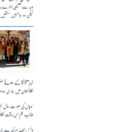
وجہ سے تعلیمی ادارے بند
لیکن وہ جا نہیں سکتیں
خیبر پختونخوا کے علاقے ضل
افغانستان میں جاری عدم 
"وہاں کی صورت حال غیر
طالب علم اس وقت أفغان
وائس اف امریکہ سے بات 