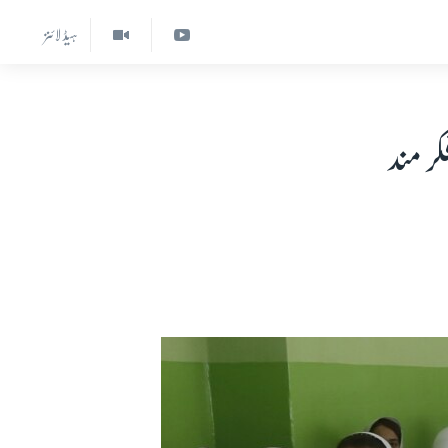
ہیڈ لائنز
کر مند