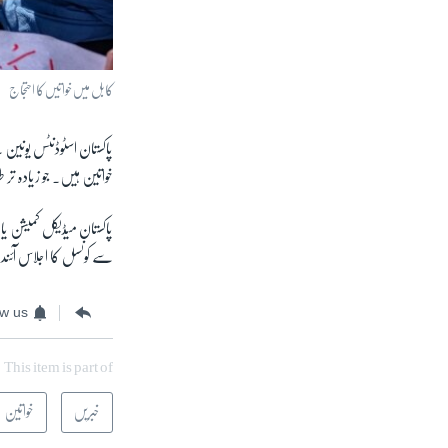
کابل میں خواتیں کا احتجاج
خواتین ہیں۔ جو زیادہ تر
پاکستان میڈیکل کمیشن 
سے کونسل کا اجلاس آئند
ow us
This item is part of
خبریں
خواتین