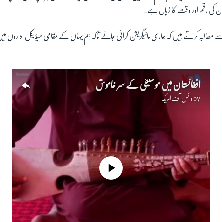
ان کی رقم اور وقت کا زیاں ہے۔
 مطالبہ کرتے ہیں کہ ہماری مائیگریشن کرائی جائے تاکہ ہم یہاں کے مقامی میڈیکل اداروں میں ا
افغانستان میں موسیقی کے سر خاموش
by
وائس آف امریکہ
No media source currently available