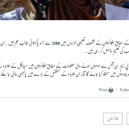
 طب کی تعلیم حاصل کر رہی ہیں۔
یا پی ایم سی آفس سے موصول ہونے والی معلومات کے مطابق افغانستان میں میڈیکل کے طلباء
ہ چنددنوں میں منعقد کیا جائے گا تاکہ ان طلباء کے مستقبل کے بارے میں پالیسی بنائی جا سکے
Print
Foll
افغانستان