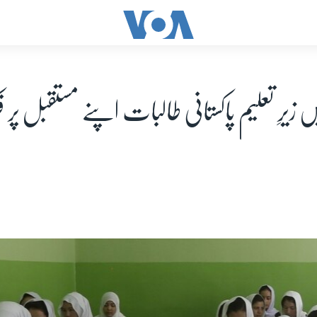
ں زیرِ تعلیم پاکستانی طالبات اپنے مستقبل پر ف