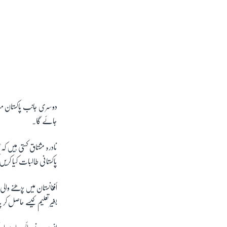
دوسری جانب پاکستان میڈ
جائے گا۔
نادرہ مشتاق کہتی ہیں کہ"
پاکستانی طالبات کیا کریں
أفغانستان میں پڑھنے وال
بغیر تعلیم کیسے حاصل کر 