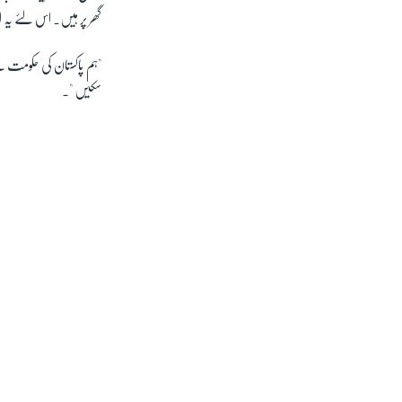
گھر پر ہیں۔ اس لئے یہ 
"ہم پاکستان کی حکومت سے
سکیں "۔