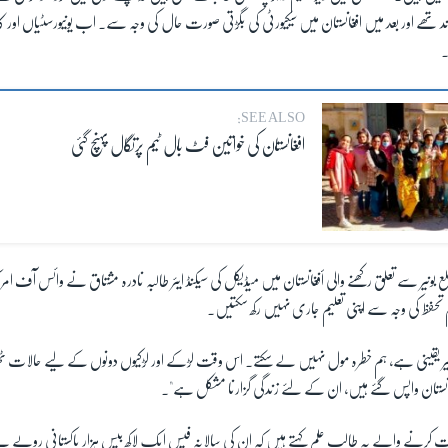
 تھے اور بعد میں افغانستان میں سیکیورٹی کی بگڑتی صورت حال کی وجہ سے۔ اب یونیورسٹیاں اور ک
۔
SEE ALSO:
افغانستان کی خواتین فٹ بال ٹیم پرتگال پہنچ گئی
ع بونیر سے تعلق رکھنے والی أفغانستان میں میڈیکل کی سیکنڈ ایئر طالبہ نادرہ مشتاق نے وائس آف امریکہ ا
تحفظ کی وجہ سے اپنی تعلیم جاری نہیں رکھ سکتیں۔
 یقینی ہے، ہم خطرہ مول نہیں لے سکتے۔ اس وقت لڑکے اور لڑکیوں دونوں کے لیے حالات ٹ
ستان واپس گئے ہیں، ان کے لئے زندگی گزارنا مشکل ہے"۔
کرنے والے یہ طالب علم کہتے ہیں کہ ان کی سالانہ فیس ایک لاکھ بیس ہزار پاکستانی روپے ہے