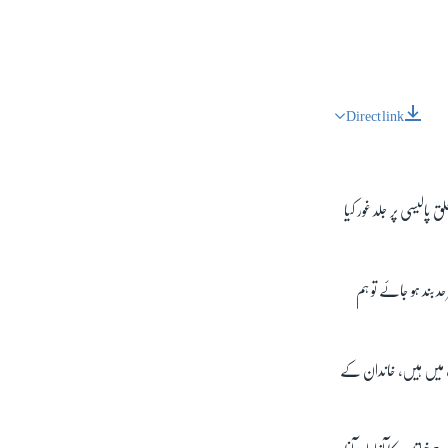
Direct link
لیسی پر جلد غور کیا
د بند ہو جائے تو ہم
px
px
height
width
ات میں ہیں، خاندان کے