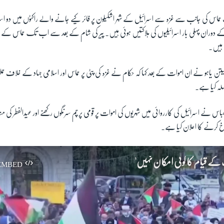
حماس کی جانب سے غزہ سے اسرائیل کے شہر اشکیلون پر فائر کیے جانے والے راکٹوں میں دو اسرائ
 کے دوران پہلی بار اسرائیلیوں کی ہلاکتیں ہوئی ہیں۔ پیر کی شام کے بعد سے اب تک حماس کے حم
ے ہیں۔
نیتن یاہو نے ان اموات کے بعد کہا کہ حکام نے غزہ کی پٹی پر حماس اور اسلامی جہاد کے خلاف حملو
لہ کیا ہے۔
اس نے اسرائیل کی کارروائی میں شہریوں کی اموات پر قومی پرچم سرنگوں رکھنے اور عیدالفطر کی
خ کرنے کا اعلان کیا ہے۔
کے قیام کا کوئی امکان نہیں'
EMBED