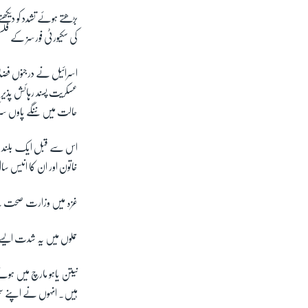
بڑھتے ہوئے تشدد کو دیک
کی سکیورٹی فورسز کے فلسط
اسرائیل نے درجنوں فضائ
عسکریت پسند رہائش پذیر 
حالت میں ننگے پاوں سڑ
اس سے قبل ایک بلند عمار
خاتون اور ان کا انیس س
غزہ میں وزارت صحت کے ت
حملوں میں یہ شدت ایس
نیتن یاہو مارچ میں ہو
ہیں۔ انہوں نے اپنے سخ