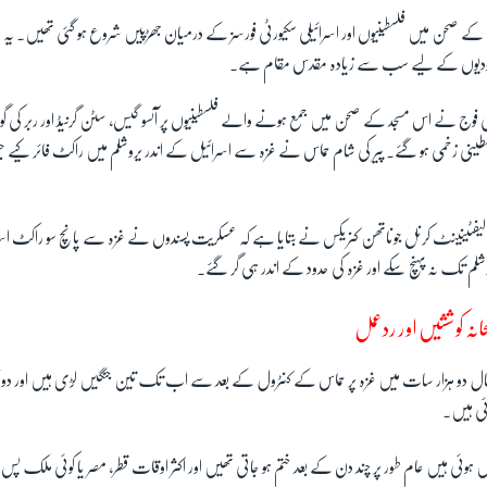
یٰ کے صحن میں فلسطینیوں اور اسرائیلی سکیورٹی فورسز کے درمیان جھڑپیں شروع ہو گئی تھیں۔ یہ
 یہودیوں کے لیے سب سے زیادہ مقدس مقام ہے۔
 فوج نے اس مسجد کے صحن میں جمع ہونے والے فلسطینیوں پر آنسو گیس، سٹن گرنیڈ اور ربر کی 
ینی زخمی ہو گئے۔ پیر کی شام حماس نے غزہ سے اسرائیل کے اندر یروشلم میں راکٹ فائر کیے 
 لیفٹینینٹ کرنل جوناتھن کنریکس نے بتایا ہے کہ عسکریت پسندوں نے غزہ سے پانچ سو راکٹ اس
م تک نہ پہنچ سکے اور غزہ کی حدود کے اندر ہی گر گئے۔
حانہ کوششیں اور ردعمل
ال دو ہزار سات میں غزہ پر حماس کے کنٹرول کے بعد سے اب تک تین جنگیں لڑی ہیں اور دو
ئی ہیں۔
یں ہوئی ہیں عام طور پر چند دن کے بعد ختم ہو جاتی تھیں اور اکثر اوقات قطر، مصر یا کوئی ملک پ