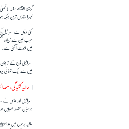
گزشتہ اختتام ہفتہ الاقص
تیسرا مقدس ترین جبکہ
کئی دنوں سے اسرائیل کی
سبب تین سے زیادہ فلسط
میں شدت آ گئی ہے۔
اسرائیلی فوج کے ترجمان
میں سے ایک تہائی یروشل
حالیہ کشیدگی، مصال
اسرائیل اور حماس نے س
درمیان متعدد جھڑپیں ہو
حالیہ برسوں میں جو جھڑپ