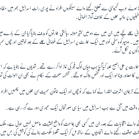
ھتے ہوئے عرب کمیونٹی سے تعلق رکھنے والے سینکڑوں افراد نے پوری رات اسرائیل بھر میں مظا
ینیوں پر حالیہ حملوں کے خلاف آواز اٹھائی۔
ی حملے کیے ہیں جن میں سے دو میں کثیر منزلہ رہائشی عمارتوں کو ہدف بنایا گیا جن کے بارے 
ہیں۔ دوپہر کو وسطی غزہ میں ایک عمارت پر اسرائیل کے فضائی حملے کے بعد خواتین اور بچوں سمیت
کوں پر نکل آئے۔
ت پر علی الصبح حملہ کیا گیا جب وہاں لوگ فجر کی نماز ادا کر رہے تھے۔ شہریوں نے بتایا ہے کہ
ال کا معذور بیٹا اور ایک اور شخص ہلاک ہو گئے۔ محکمہ صحت کے حکام نے بھی ان اموات کی 
رجمان اشرف القدرا نے کہا ہے کہ نو بچوں اور ایک خاتون سمیت ان حملوں میں چھبیس افراد 
ے وقت میں آئی ہے جب اسرائیل میں سیاسی صورتحال ایک عبوری دور سے گزر رہی ہے۔
نے والے انتخابات کے بعد، جن میں کسی بھی جماعت کو واضح اکثریت حاصل نہیں ہوئی ہے، ملک
ت موقف رکھنے والے اتحادیوں کے ساتھ مل کر ایک مخلوط حکومت بنانے کی کوشش کی جس میں 