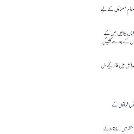
 مقام مسلمانوں کے لیے
گولیاں چلائیں جس کے
جس کے بعد سے کشیدگی
رائیل میں فائر کیے جن
نوں فریقوں کے
س منظر میں رہتے ہوئے