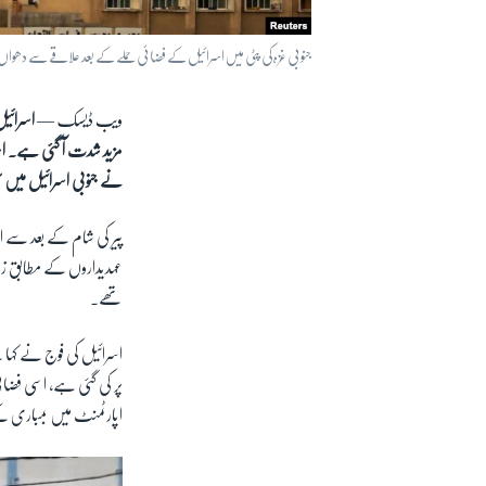
جنوبی غزہ کی پٹی میں اسرائیل کے فضائی حملے کے بعد علاقے سے دھواں اور ش
ویب ڈیسک —
اسرائیل
مزید شدت آ گئی ہے۔ اسر
نے جنوبی اسرائیل میں سی
پیر کی شام کے بعد سے 
تھے۔
اسرائیل کی فوج نے کہا
پر کی گئی ہے، اسی فضائ
اپارٹمنٹ میں بمباری 