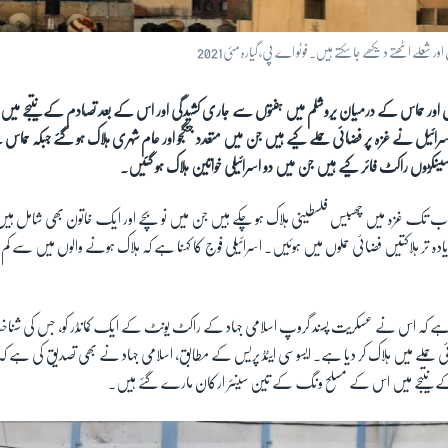
علے اٹھتے دیکھے جا سکتے ہیں۔ فوٹو اے پی، گیارہ مئی2021
 اور حماس کے درمیان یروشلم میں ہفتوں سے جاری کشیدگی اور اس کے بعد تصادم کے نتیجے میں 
ائیل نے غزہ پر فضائی حملے کیے ہیں جن میں متعدد جنگجو اور عام شہری ہلاک ہو گئے جبکہ حما
نکڑوں راکٹ فائر کیے ہیں جن میں دو اسرائیلی خواتین ہلاک ہو گئیں۔
اب تک غزہ میں چھبیس فلسطینی ہلاک ہو چکے ہیں جن میں نو بچے اور ایک خاتون بھی شامل 
 ہے کہ اس نے عسکریت پسند گروپ اسلامی جہاد کے راکٹ یونٹ کے ایک کمانڈر کو، جس کی شناخت
ی حملے میں ہلاک کر دیا ہے۔ ایسوسی ایٹڈ پریس کے مطابق، اسلامی جہاد نے بھی تصدیق کی ہے ک
کے نتیجے میں اس کے مسلح ونگ کے تین سینئر ارکان مارے گئے ہیں۔