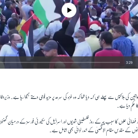
No media source currently available
3:29
EMBED
تین کی ہلاکتوں سے پہلے ہی کہہ دیا تھا کہ وہ غزہ کی سرحد پر مزید فوجی دستے بھجوا رہا ہے۔ وزیردف
 کا حکم دیا ہے۔
 فضائی حملوں کا سبب پیر کے روز فلسطینی شہریوں اور اسرائیل کی سکیورٹی فورسز کے درمیان گھنٹوں
مانوں کے مقدس مقام الاقصیٰ کے اندر لڑائی بھی شامل ہے۔