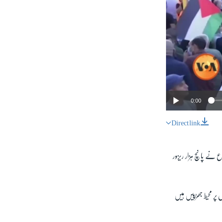
0:00
Direct link
SHARE
اع نے پانچ ہزار ریزور
 پر محیط جھڑپیں ہیں
px
width