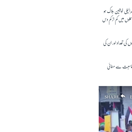
یلی خواتین ہلاک ہو
لوں میں کم از کم دس
ں کی تعداد اور ان کی
 مناسبت سے منائی
SHARE