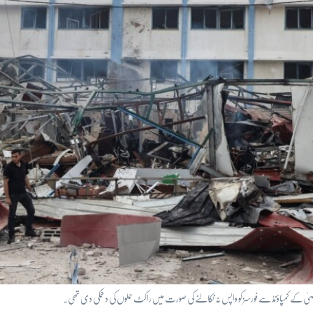
صیٰ کے کمپاؤنڈ سے فورسز کو واپس نہ نکالنے کی صورت میں راکٹ حملوں کی دھمکی دی تھی۔