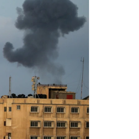
آرٹ
آزادیٔ صحافت
سائنس و ٹیکنالوجی
صحت
دلچسپ و عجیب
ویڈیوز
آڈیو
اسپیشل کوریج
اداریہ