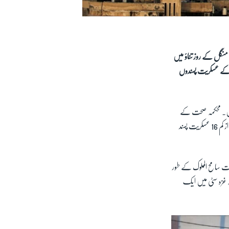
منگل کے روز تناؤ میں
س کے عسکریت پسندوں
ہیں۔ محکمہ صحت کے
عہدیداروں کے مطابق زیادہ تر ہلاکتیں فضائی حملوں میں ہوئیں۔ اسرائیلی فوج کا کہنا ہے کہ ہلاک ہونے والوں میں سے کم از کم 16 عسکریت پسند
 سامح المملوک کے طور
ہ غزہ سٹی میں ایک