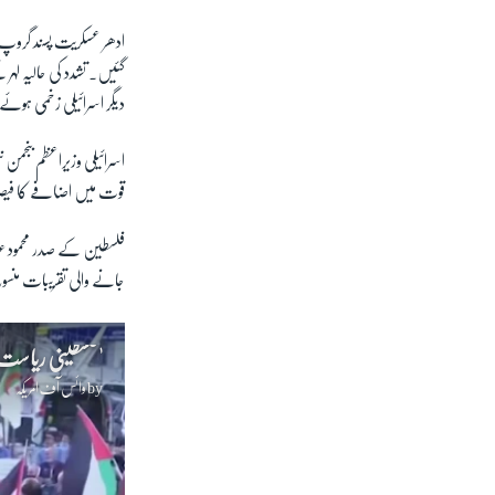
ادھر عسکریت پسند گروپ 
گئیں۔ تشدد کی حالیہ لہر
دیگر اسرائیلی زخمی ہوئ
اسرائیلی وزیراعظم بنجمن 
قوت میں اضافے کا فیص
فلسطین کے صدر محمود عب
جانے والی تقریبات منسو
'فلسطینی ریاست 
by
وائس آف امریکہ