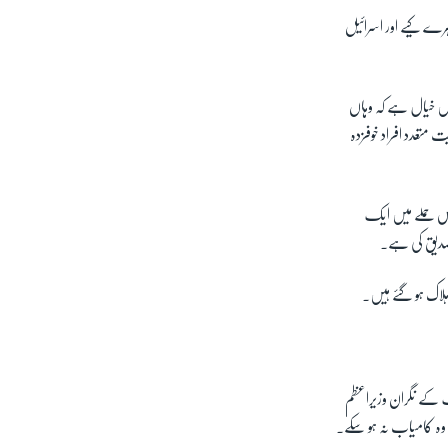
ہرے کیے اور اسرائیل
میں خیال ہے کہ وہاں
 متعدد افراد خوفزدہ
 اس حملے میں ایک
تصدیق کی ہے۔
ہلاک ہو گئے ہیں۔
 کے نگران وزیراعظم
وہ کامیاب نہ ہو سکے۔