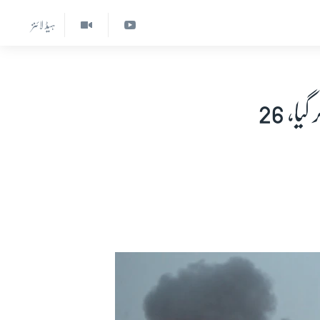
ہیڈ لائنز
اسرائیل اور حماس کے درمیان تصادم مزید شدت اختیار کر گیا، 26