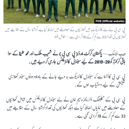
آرٹ
آزادیٔ صحافت
سائنس و ٹیکنالوجی
پی سی بی نے نئے کانٹریکٹ میں کھلاڑیوں کے معاوضے میں اضافہ کیا ہے، گزشتہ سال کے مقابلے میں
صحت
کھلاڑیوں کی تعداد 33 سے کم کر کے 19 کر دی ہے — فائل فوٹو
دلچسپ و عجیب
ویب ڈیسک —
پاکستان کرکٹ بورڈ (پی سی بی) نے شعیب ملک اور محمد حفیظ کے سوا
ویڈیوز
باقی کرکٹرز کو 20-2019 کے لیے سینٹرل کانٹریکٹس جاری کر دیے ہیں۔
آڈیو
پی سی بی کا کہنا ہے کہ سینٹرل کانٹریکٹ نہ دیے جانے کے باوجود دونوں سینئر کھلاڑی
اسپیشل کوریج
سلیکشن کے لیے دستیاب ہوں گے۔
اداریہ
پی سی بی کے مینیجنگ ڈائریکٹر وسیم خان نے نئے سینٹرل کانٹریکٹس میں شامل کھلاڑیوں
Learning English
کے معاوضے میں نمایاں اضافہ کیا ہے جبکہ کھلاڑیوں کی تعداد گزشتہ سال کے مقابلے میں
33 سے کم کر کے 19 کردی گئی ہے۔
FOLLOW US