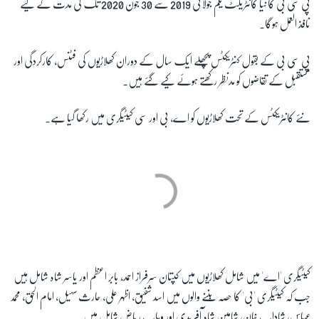
پی سی بی کا نیا کانٹریکٹ یکم جولائی 2019 سے 30 جون 2020 تک کی مدت کے لیے
نافذ العمل ہوگا۔
زبان
پی سی بی کے بقول کنٹریکٹس پچھلے ایک سال کے دوران کھلاڑیوں کی فٹنس، کارکردگی اور
مستقبل کے تقاضوں کو مدنظر رکھتے ہوئے کیے گئے ہیں۔
نئے کانٹریکٹس کے تحت کھلاڑیوں کو اے، بی اور سی کیٹیگری میں رکھا گیا ہے۔
کیٹیگری 'اے' میں شامل کھلاڑیوں میں کپتان
سرفراز احمد، بابر اعظم اور یاسر شاہ شامل ہیں
جب کہ کیٹیگری 'بی' کا حصہ بننے والوں میں
اسد شفیق، اظہر علی، حارث سہیل، امام الحق، محمد
عباس، شاداب خان، شاہین شاہ آفریدی اور وہاب ریاض شامل ہیں۔