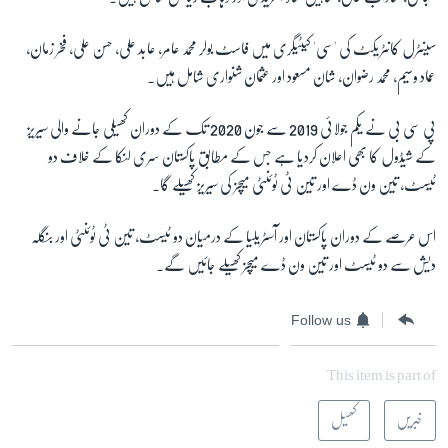
سینٹرل کانٹریکٹ کی 'سی' کیٹیگری میں فاسٹ بولر محمد عامر، عابد علی، حسن علی، فخر زمان،
عماد وسیم، محمد رضوان، شان مسعود اور عثمان شنواری شامل ہیں۔
پی سی بی نے یکم جولائی 2019 سے جون 2020 تک کے دوران کھیلی جانے والی سیریز
کے شیڈول کا بھی اعلان کردیا ہے جس کے مطابق پاکستان سری لنکا کے خلاف دو
ٹیسٹ، تین ون ڈے اور تین ٹی ٹوئنٹی میچز کی سیریز کھیلے گا۔
اس عرصے کے دوران پاکستان اور آسٹریلیا کے درمیان دو ٹیسٹ، تین ٹی ٹوئنٹی اور بنگلہ
دیش سے دو ٹیسٹ اور تین ون ڈے میچز کھیلے جائیں گے۔
Follow us
This item is part of
خبریں
کھیل