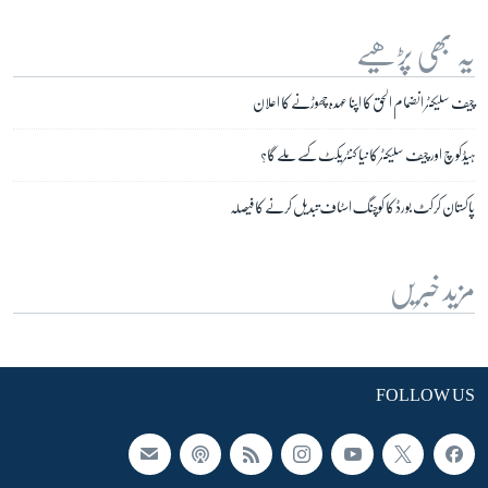
یہ بھی پڑھیے
چیف سلیکٹر انضمام الحق کا اپنا عہدہ چھوڑنے کا اعلان
ہیڈکوچ اور چیف سلیکٹر کا نیا کنٹریکٹ کسے ملے گا؟
پاکستان کرکٹ بورڈ کا کوچنگ اسٹاف تبدیل کرنے کا فیصلہ
مزید خبریں
FOLLOW US