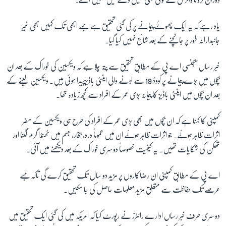
یاد رہے کہ یہ ایک چھوٹے پیمانے پر کی گئی تحقیق ہے جسے ابھی تک کہیں بھی غیر
زبان
جانبدارانہ طور پر جانچنے کے بعد شائع نہیں کیا گیا۔
خبر رساں ایجنسی اے پی کے مطابق تحقیق سے پتہ چلا ہے کہ ویکسین کی خوراک کے بعد ان
بچوں میں بڑے پیمانے پر کووڈ
19
سے لڑنے والی اینٹی باڈیزپیدا ہوئی ہیں۔ ویکسین لینے کے
بعد ان بچوں میں اینٹی باڈیز کا پیمانہ بڑی عمر کے افراد سے کچھ زیادہ تھا۔
کمپنی کا کہنا ہے کہ ان بچوں میں بھی بڑی عمر کے افراد کی طرح ہی ویکسین کے مضر
اثرات ظاہر ہوئے۔ جو اثرات ظاہر ہوئے ان میں عموماً درد، بخار، جسم میں ٹھنڈا گرم لگنا اور
تھکن کی شکایات تھیں۔ یہ کیفیت خصوصاً دوسری خوراک کے بعد دیکھنے میں آئی۔
اے پی کے مطابق کمپنی ان رضاکاروں پر مزید دو سال تک تحقیق کرے گی تاکہ لمبے
عرصے تک حفاظت سے متعلق مزید معلومات حاصل کی جا سکیں۔
دوسری طرف خبر رساں ادارے رائٹرز نے رپورٹ کیا کہ امریکہ میں کی گئی ایک تحقیق میں