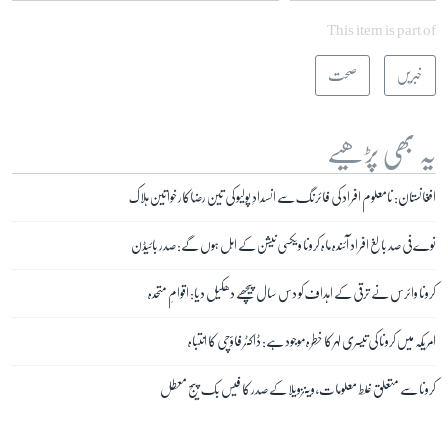
This item is part of
خبریں
صحت
یہ بھی پڑھیے
افغانستان: نامعلوم افراد کی فائرنگ سے انسدادِ پولیو کی تین رضاکار خواتین ہلاک
نوے فی صد بالغ افراد آئندہ ماہ کرونا ویکسی نیشن کے اہل ہوں گے: صدر بائیڈن
کرونا وائرس نے ترقی کے اہداف کو دس سال پیچھے دھکیل دیا: اقوامِ متحدہ
امریکہ میں کرونا کی تیسری لہر کا خطرہ موجود ہے: ڈاکٹر فاؤچی کا انتباہ
کرونا سے متعلق غلط معلومات، وینزویلا کے صدر کا فیس بک پیج معطل