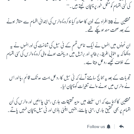
کی نئی اقسام کو مکمل طور پر پہچان لیتے ہیں۔‘‘
محققین نے
30
افراد کے خون کا معائنہ کیا جو کرونا وائرس کی ابتدائی اقسام سے متاثر ہونے
کے بعد صحت مند ہو چکے تھے۔
ان نمونوں میں انہوں نے ایک خاص قسم کے ٹی سیل کی شناخت کی اور انہوں نے یہ
دیکھا کہ یہ جنوبی افریقہ، برطانیہ اور برازیل میں دریافت ہونے والی کرونا وائرس کی نئی اقسام
کے خلاف کیسے ردعمل دیتا ہے۔
تجربات کے بعد یہ نتائج سامنے آئے کہ ٹی سیل کا ردعمل بہت حد تک قائم رہا اور اس
نے وائرس میں ہونے والے تغیرات کو پہچان لیا۔
محققین کا کہنا ہے کہ اس سلسلے میں مزید تحقیقات جاری رہنی چاہئیں اور وائرس کی اُن
اقسام پر بھی تحقیق جاری رہنی چاہئے، جنہیں اینٹی باڈی اور ٹی سیل پہچان نہیں پاتے۔
Follow us