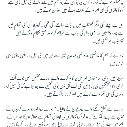
یہ معلوم ہوا ہے کہ کرونا وائرس کی بیماری کے بعد جسم میں بننے والے ٹی سیل نامی خلیے
کرونا وائرس کی نئی اقسام کے خلاف لڑنے میں معاون ہوتے ہیں۔
اس سے پہلے کئی دیگر تحقیقات میں یہ بات سامنے آئی تھی کہ کووڈ
19
کی نئی اقسام میں
سے چند، ویکسین اور اینٹی باڈیز کی جانب سے فراہم کردہ مدافعتی نظام کو توڑنے میں
کامیاب ہو سکتی ہیں۔
یاد رہے کہ جسم کا مدافعتی نظام کئی عناصر پر مبنی ہے جن میں ٹی سیل اور اینٹی باڈی بھی
شامل ہیں۔
امریکہ میں الرجی اور متعدی امراض پر کام کرنے والے ادارے نیشنل انسٹی ٹیوٹ آف
الرجی اینڈ انفیکشئیس ڈیزیزز (این آئی اے آئی ڈی) کی تحقیق سے پتہ چلا ہے کہ ٹی سیل کرونا
وائرس کی نئی اقسام سے لڑنے میں اہم کردار ادا کرتے ہیں۔
ادارے سے تعلق رکھنے والے اینڈریو ریڈ نے بتایا کہ ’’ہمارے ڈیٹا اور دوسرے گروپوں کے
نتائج سے یہ پتہ لگتا ہے کہ جو فرد کرونا وائرس کی ابتدائی اقسام سے متاثر ہو چکا ہو، اس کے
جسم میں موجود ٹی سیل برطانیہ، جنوبی افریقہ اور برازیل میں دریافت ہونے والی کرونا وائرس