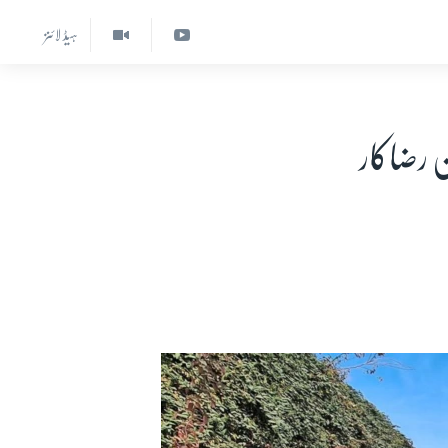
ہیڈ لائنز
ن رضاکار