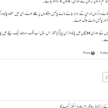
ولیو مہم کو حالیہ برسوں کے دوران رکاوٹوں کا سامنا رہا ہے۔
ورکروں اور ان کے ہمراہ جانے والے پولیس اہلکاروں پر حملے ہوئے، جن میں متعدد پولیو ورکر ا
ڈ اور پولیس والے ہلاک ہوئے۔
پاکستان میں سن دوہزار بیس کے دوران 84 بچوں میں پولیو وائرس پایا گیا تھا۔ اس سال اب تک، صرف ایک بچ
 ہے۔
Print
Foll
یا
ٹرول علاقوں میں 4 ہزار اسکول کھولے گا