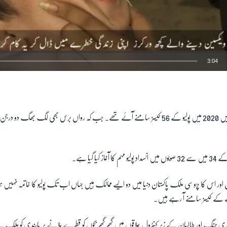
3:04
EMBED
واضح رہے کہ افغانستان میں 2020 میں پولیو کے 56 کیسز سامنے آئے تھے۔ جب کہ رواں برس بھی لگ بھگ
 کیا گیا ہے۔
اور اس کا پڑوسی ملک پاکستان دنیا میں دو ایسے ممالک ہیں جہاں اب تک پولیو کا خاتمہ نہیں ہو
ے کے کیسز سامنے آ رہے ہیں۔
ی جنگ اور طالبان کے زیرِ کنٹرول علاقوں میں گھر گھر بچوں کو قطرے پلانے پر پابندی کو ملک 