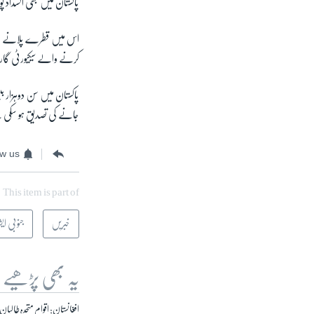
پاکستان میں بھی انسداد پ
اس میں قطرے پلانے والے 
کرنے والے سیکیورٹی گار
جانے کی تصدیق ہو سکی
ow us
This item is part of
خبریں
جنوبی ایش
یہ بھی پڑھیے
افغانستان: اقوام متحدہ طالبان کے زیرِ کن