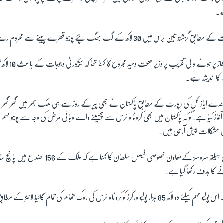
ے۔
رس میں 30 لاکھ کے لگ بھگ بچے پولیو قطرے پینے سے محروم رہے ہیں۔
کا اندیشہ ہے۔
ندے ایاز گل کی رپورٹ کے مطابق پاکستان نے بھی پیر کے روز سے ہی ملک بھر میں گھر گھر جا کر
غاز کیا ہے۔گو کہ پاکستان میں بھی کرونا وائرس سے پھیلنے والے وبائی مرض کی وجہ سے پولیو 
مشکلات پیش آرہی ہیں۔
ے کا ہدف رکھا گیا ہے۔
فیصل سلطان کاکہنا تھا کہ اس پولیو مہم کیلئے دو لاکھ 85 ہزار پولیو ورکرز کو کرونا وائرس کی روک تھام کی تمام گائیڈ 