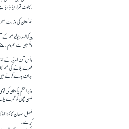
رکاوٹ قرار دیا جا رہا ہ
افغانستان کی وزارتِ صحت کے مطابق گزشتہ تین ب
ویکسین سے محروم رہنے 
وائس آف امریکہ کے نمائ
قطرے پلانے کی مہم کا آ
اہداف پورے کرنے میں 
ملین بچوں کو قطرے پلان
گیا ہے۔