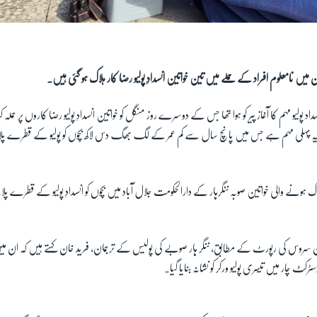
ان میں نامعلوم افراد کے حملے میں تین خواتین انسدادِ پولیو رضا کار ہلاک ہو گئی ہیں۔
سداد پولیو مہم کا آغاز پیر کو ہوا تھا جس کے دوسرے روز منگل کو خواتین انسدادِ پولیو رضا کاروں پر حمل
کی یہ پہلی مہم ہے جس میں پانچ سال سے کم عمر کے لگ بھگ دس لاکھ بچوں کو پولیو کے قطرے پل
 ہونے والی خواتین صوبہ ننگرہار کے دارالحکومت جلال آباد میں بچوں کو انسدادِ پولیو کے قطرے پل
رکٹ چار میں تیسری پولیو ورکر کو نشانہ بنایا گیا۔