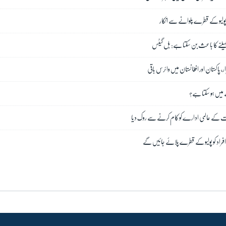
 پھیلنے کا باعث بن سکتا ہے: بل گیٹس
ار، پاکستان اور افغانستان میں وائرس باقی
صے میں ہو سکتا ہے؟
ت کے عالمی ادارے کو کام کرنے سے روک دیا
 افراد کو پولیو کے قطرے پلائے جائیں گے