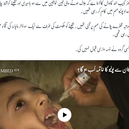
اکٹر نجیب اللہ کماوال کاکہنا ہے کہ ہلاک ہونے والی تین خواتین میں سے دو باسیری اور نگینے گزشتہ
دِ پولیو مہم میں کام کر رہی تھیں۔
رتبہ قطرے پلانے کی مہم پر گئی تھیں۔ نگینے کو حکومت کی طرف سے ایک سو ڈالر ماہانہ کی تنخواہ ملتی
 مل رہی تھی۔
 کسی گروہ نے ذمہ داری قبول نہیں کی۔
ستان سے پولیو کا خاتمہ کب ہو گا؟
EMBED
No media source currently available