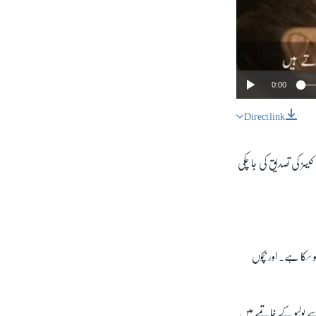
0:00
Direct link
SHARE
 دو درجن کیسز کی تصدیق کی جا چکی
px
 سکا ہے۔ اور بچوں
width
سے پولیو کے خاتمے میں