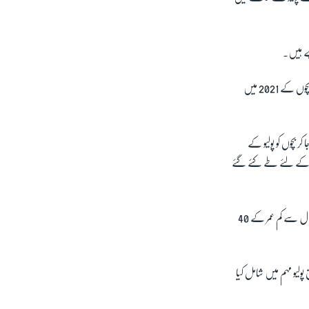
پیر کو انسدادِ پولیو مہم کے آغاز پر ہونے والی تقریب پر وزیرِ صحت وحید مجروح کا کہنا تھا کہ سیکیورٹی وجوہات کے باعث 10 لاکھ بچوں کے 2021 میں
 بچوں کو پولیو کے
مہم کے لئے طے کئے گئے
وزیر اعظم پاکستان کی قومی ہیلتھ سروسز کےمعاون خصوصی فیصل سلطان کا کہنا ہے کہ ملک کے 156 اضلاع میں پانچ سال سے کم عمر کے 40
لائنز کے مطابق پولیو مہم میں شامل کیا