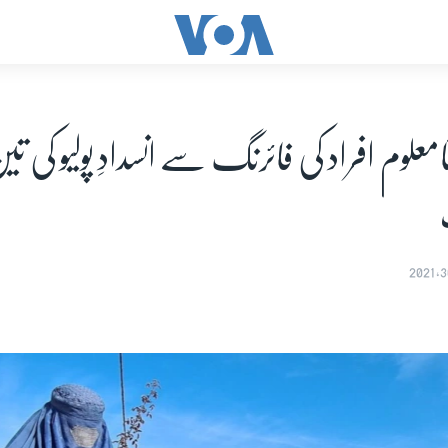
امعلوم افراد کی فائرنگ سے انسدادِ پولیو کی تی