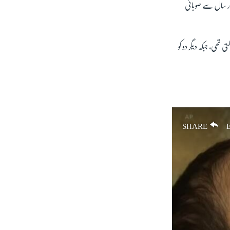
 چار سال سے صوبائی
 تھی، جبکہ دیگر دو کو
SHARE