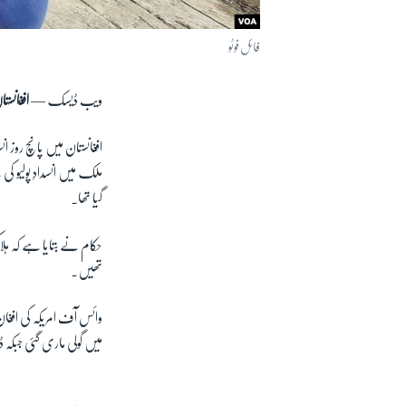
فائل فوٹو
ویب ڈیسک —
افغانست
افغانستان میں پانچ روز ان
ملک میں انسدادِ پولیو 
گیا تھا۔
حکام نے بتایا ہے کہ ہلاک
تھیں۔
میں گولی ماری گئی جبکہ ڈسٹ