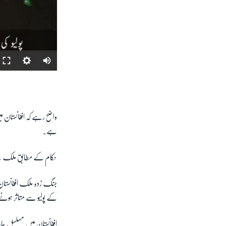
ہے۔
حکام کے مطابق ملک کے 34 میں سے 32 صوبوں میں انسدادِ پولیو مہم کا آغاز
جنگ زدہ ملک افغانستان 
کے پولیو سے متاثر ہون
افغانستان میں مسلسل جار