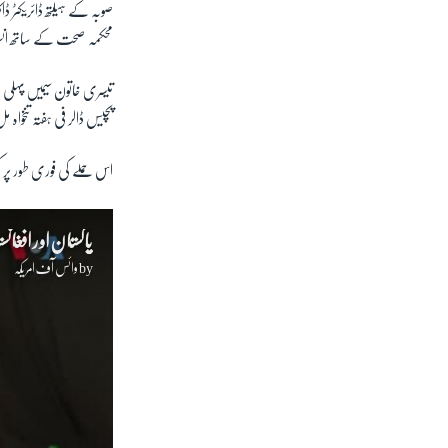
صوبہ کے ہیلتھ ڈائریکٹر ڈ
محکمہ صحت کے ساتھ انسدا
تیسری خاتون سیمیں پہلی م
پچیس ڈالر فی ہفتہ تنخواہ
اس حملے کی فوری طور پر
پاکستان اور افغان
by
وائس آف امریکہ