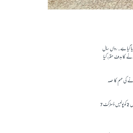
ہ کیا گیا ہے۔ رواں سال
انے کا ہدف مقرر کیا
انے کی مہم کا حصہ
وائس آف امریکہ کی افغان سروس کی رپورٹ کے مطابق، ننگر ہار صوبے کی پولیس کے ترجمان، فرید خان کہتے ہیں کہ ان میں 2 کو پولیس ڈسٹرکٹ 7