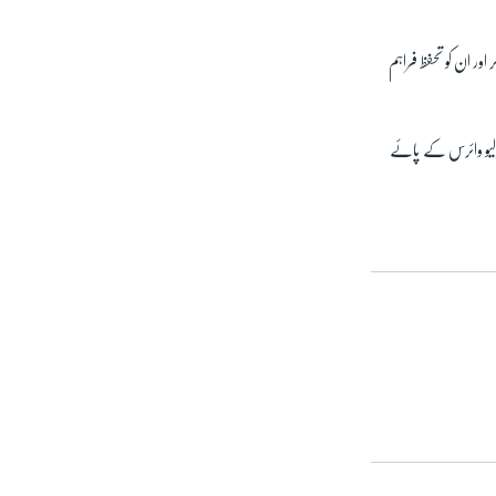
ور ان کو تحفظ فراہم
ے میں پولیو وائرس کے پائے