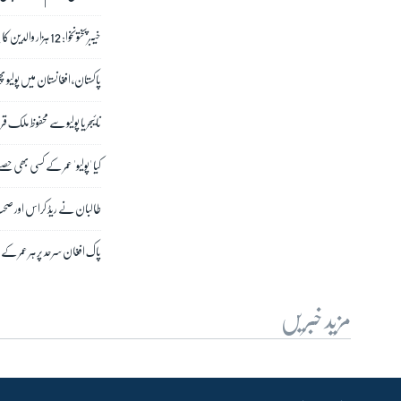
خیبر پختونخوا: 12 ہزار والدین کا پولیو کے قطرے پلوانے سے انکار
پاکستان، افغانستان میں پولیو
نائیجریا پولیو سے محفوظ ملک قر
کیا 'پولیو' عمر کے کسی بھی ح
طالبان نے ریڈ کراس اور صح
پاک افغان سرحد پر ہر عمر کے
مزید خبریں