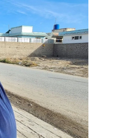
آرٹ
آزادیٔ صحافت
سائنس و ٹیکنالوجی
صحت
دلچسپ و عجیب
ویڈیوز
آڈیو
اسپیشل کوریج
اداریہ