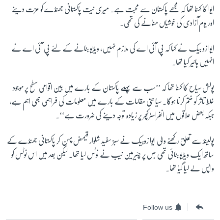
ایوا کا کہنا تھا کہ مجھے پاکستان سے محبت ہے۔ میری نیت پاکستانی جھنڈے کو عزت دینے
اور یوم آزادی کی خوشیاں منانے کی تھی۔
ایوا زو بیک نے کہا کہ پی آئی اے کی ملازم نہیں، ویڈیو بنانے کے لئے پی آئی اے نے
انہیں ہائیر کیا تھا۔
پولش سیاح کا کہنا تھا کہ ’’سب سے پہلے پاکستان کے بارے میں بین اقوامی سطح پر موجود
غلط تاثر کو ختم کرنا ہوگا۔ سیاحتی مقامات کے بارے میں معلومات کی فراہمی بھی اہم ہے،
جبکہ بعض علاقوں میں انفراسٹرکچر پر زیادہ توجہ دینے کی ضرورت ہے‘‘۔
پولینڈ سے تعلق رکھنے والی ایوا زوبیک نے سبز سفید شلوار قیمض پہن کر پاکستانی جھنڈے کے
ساتھ ایک ویڈیو بنائی تھی جس پر چئیرمین نیب نے نوٹس لیا تھا۔ لیکن بعد میں اس نوٹس کو
واپس لے لیا گیا تھا۔
Follow us