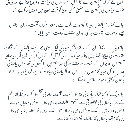
انہوں نے کہا کہ ’’پاکستان آنے کا اصل مقصد یہاں کی سیاحت کو فروغ دینا ہے اور بیرونی
ممالک سیاحوں کی پاکستان سے متعلق منفی سوچ کو مثبت سوچ میں تبدیل کرنا ہے‘‘۔
زبان
ایوا نے کہا کہ ’’پاکستان دنیا کا خوبصورت ملک ہے۔ ہنزہ، سکردو، گلگت، ناران، کاغان
جیسے خوبصورت مقامات پر گئی اور ان مقامات کو بہت حسین پایا۔‘‘
ایوا زوبیک نے کہا کہ ان کے ساتھ سوشل میڈیا کی ایک بڑی ٹیم ہےجو پاکستان کے مختلف
مقامات کی ویڈیوز، تصاویریں بنا کر دنیا کو بتانے کی کوشش کرتے ہیں کہ کس طرح آپ پاکستان
آسکتے ہیں اور یہاں کے خوبصورت مقامات کی سیر سکتے ہیں۔ لاکھوں کی تعداد میں پاکستانی
نوجوان سوشل میڈیا کا ستعمال کرتے ہیں اور اگر پاکستانی سیاحت کو ایسے فروغ دیا جائے تو
پاکستان کو کثیر زرمبادلہ حاصل ہوسکتا ہے۔
ایوا زو بیک کا کہنا تھا کہ پاکستانی نوجوانوں سمیت مختلف علاقائی تنظیموں کو ساتھ لیکر اپنی ٹیم
کے ہمراہ پاکستان کی خوبصورتی سے متعلق معلومات بتا رہی ہوں۔ سوشل میڈیا پر میرے
لاکھوں فالورز ہیں۔ ایک دو ہفتوں میں پاکستان میں ایک ٹریول شو منعقد کر نا چاہتی ہوں۔
جس کا مقصدپاکستا ن کا سافٹ امیج دنیا کو دکھانا ہے۔