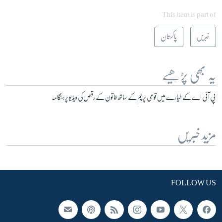
This item is part of
خبریں
پاکستان
یہ بھی پڑھیے
پی آئی اے کے طیارے میں قومی پرچم کے ساتھ خاتون کے رقص کی ویڈیو پر ہنگامہ
مزید خبریں
FOLLOW US