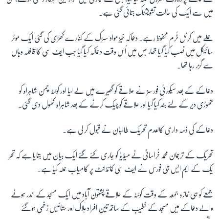
میں سے ایک کی حالت تشویشناک بتائی گئی ہے۔
زبان
حملے میں کرنل خُرم محفوظ رہے۔ دھماکہ خیز مواد سڑک کے کنارے کھڑی کی گئی ایک موٹر
سائیکل میں نصب کیا گیا تھا، جس میں اُس وقت دھماکہ کیا گیا جب ایف سی کا قافلہ وہاں
سے گزر رہا تھا۔
دھماکے کے بعد سیکورٹی فورسز نے علاقے کو گھیرے میں لے لیا اور کوئٹہ چمن شاہراہ کو
تھوڑی دیر کے لئے بند کیا گیا اور علاقے کو چیک کرنے کے بعد شاہراہ کھول دی گئی۔
دھماکے کی ذمہ داری کالعدم تحریک طالبان نے قبول کر لی ہے۔
تحریک کے ترجمان محمد خُراسانی نے میڈیا کو جاری کئے گئے ایک بیان میں بتایا ہے کہ تحر
یک کے ایم ایس جی فورس نے ایف سی کمانڈانٹ پر کامیاب حملہ کیا ہے۔
جمعے کو ہی نمازہ جمعہ کے وقت کوئٹہ کے علاقے پشتون آباد میں ایک مسجد کے اندر ہونے
والے دھماکے میں مسجد کے خطیب کے ساتھ تین افراد ہلاک اور ستائیس زخمی ہوگئے