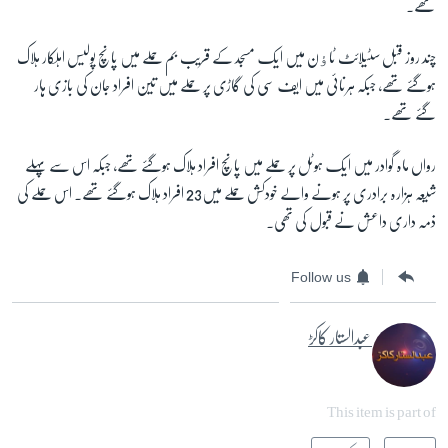
تھے۔
چند روز قبل سٹیلائٹ ٹاﺅن میں ایک مسجد کے قریب بم حملے میں پانچ پولیس اہلکار ہلاک
ہوگئے تھے، جبکہ ہرنائی میں ایف سی کی گاڑی پر حملے میں تین افراد جان کی بازی ہار
گئے تھے۔
رواں ماہ گوادر میں ایک ہوٹل پر حملے میں پانچ افراد ہلاک ہوگئے تھے، جبکہ اس سے پہلے
شیعہ ہزارہ برادری پر ہونے والے خودکش حملے میں23 افراد ہلاک ہوگئے تھے۔ اس حملے کی
ذمہ داری داعش نے قبول کی تھی۔
Follow us
عبدالستار کاکڑ
This item is part of