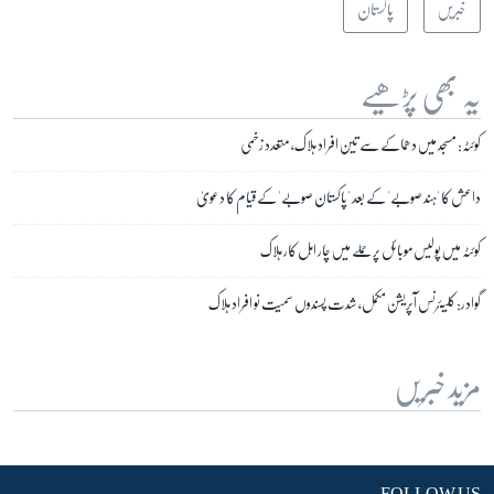
خبریں
پاکستان
یہ بھی پڑھیے
کوئٹہ: مسجد میں دھماکے سے تین افراد ہلاک، متعدد زخمی
داعش کا 'ہند صوبے' کے بعد 'پاکستان صوبے' کے قیام کا دعویٰ
کوئٹہ میں پولیس موبائل پر حملے میں چار اہل کار ہلاک
گوادر: کلیئرنس آپریشن مکمل، شدت پسندوں سمیت نو افراد ہلاک
مزید خبریں
FOLLOW US