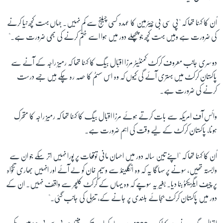
اُن کا کہنا تھا کہ "پی سی بی چیئرمین کا عہدہ کسی چیلنج سے کم نہیں۔ جہاں بہت کچھ نیا کرنے
کی ضرورت ہے وہیں بہت کچھ جو پچھلے دور میں ہوا اسے ختم کرنے کی بھی ضرورت ہے۔"
دوسری جانب معروف کرکٹ کمنٹیٹر مرزا اقبال بیگ کا کہنا تھا کہ رمیز راجہ کے آنے سے
پاکستان کرکٹ میں بہتری آئے گی کیوں کہ وہ اس سسٹم کا حصہ رہ چکے ہیں جسے درست
کرنے کی ضرورت ہے۔
وائس آف امریکہ سے بات کرتے ہوئے مرزا اقبال بیگ کا کہنا تھا کہ رمیز راجہ کا متحرک
ہونا، پاکستان کرکٹ کے لیے وقت کی اہم ضرورت ہے۔
اُن کا کہنا تھا کہ "اپنے تین سالہ دور میں احسان مانی توقعات پر پورا نہیں اتر سکے جو ان سے
وابستہ تھیں، سونے پر سہاگا یہ کہ وہ انگلینڈ سے وسیم خان کو لے آئے اور انہیں بھاری تنخواہ
پر چیف ایگزیکٹو بنا دیا۔ بغیر یہ سوچے کہ وہ یہاں کے کرکٹ کلچر سے واقف نہیں۔ ان کے
دور میں پاکستان کرکٹ بجائے بلندی پر جانے کے، تنزلی کی جانب گئی۔"