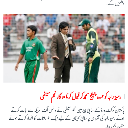
دیکھیں گے۔
رمیز راجہ کو عہدہ چیلنج سمجھ کر قبول کرنا ہو گا، نجم سیٹھی
پاکستان کرکٹ بورڈ کے سابق چیئرمین نجم سیٹھی نے وائس آف امریکہ سے بات کرتے
ہوئے رمیز راجہ کی تقرری پر سابق کپتان کے لیے نیک خواہشات کا اظہار کرتے ہوئے
مشورہ بھی دیا۔