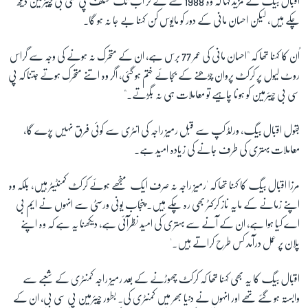
اقبال بیگ نے مزید کہا کہ وہ 1988 سے لے کر اب تک مختلف پی سی بی چیئرمین دیکھ
چکے ہیں، لیکن احسان مانی کے دور کو مایوس کن کہنا بے جا نہ ہو گا۔
اُن کا کہنا تھا کہ "احسان مانی کی عمر 77 برس ہے، ان کے متحرک نہ ہونے کی وجہ سے گراس
روٹ لیول پر کرکٹ پروان چڑھنے کے بجائے ختم ہو گئی، اگر وہ اتنے متحرک ہوتے جتنا کہ پی
سی بی چیئرمین کو ہونا چاہیے تو معاملات ہی نہ بگڑتے۔"
بقول اقبال بیگ، ورلڈ کپ سے قبل رمیز راجہ کی انٹری سے کوئی فرق نہیں پڑے گا،
معاملات بہتری کی طرف جانے کی زیادہ امید ہے۔
مرزا اقبال بیگ کا کہنا تھا کہ 'رمیز راجہ نہ صرف ایک منجھے ہوئے کرکٹ کمنٹیٹر ہیں، بلکہ وہ
اپنے زمانے کے مایہ ناز کرکٹر بھی رہ چکے ہیں۔ پنجاب یونی ورسٹی سے انہوں نے ایم بی
اے کیا ہوا ہے، ان کے آنے سے بہتری کی امید نظرآئی ہے، دیکھنا یہ ہے کہ وہ اپنے
پلان پر عمل درآمد کس طرح کراتے ہیں۔'
اقبال بیگ کا یہ بھی کہنا تھا کہ کرکٹ چھوڑنے کے بعد رمیز راجہ کمنٹری کے شعبے سے
وابستہ ہو گئے تھے اور انہوں نے دنیا بھر میں کمنٹری کی۔ بطور چیئرمین پی سی بی، ان کے