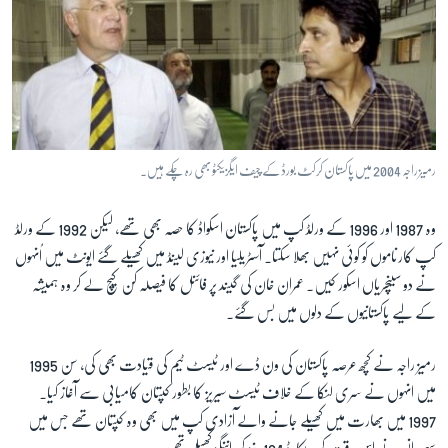
رمیز راجہ 2004 میں پاکستان کرکٹ بورڈ کے چیف ایگزیکٹو بھی رہ چکے ہیں۔
وہ 1987 اور 1996 کے ورلڈ کپ میں پاکستان اسکواڈ کا حصہ بھی تھے، لیکن 1992 کے ورلڈ
کپ کارناموں کو کوئی نہیں بھلا سکتا۔ آسٹریلیا اور نیوزی لینڈ میں کھیلے گئے ایونٹ میں اُنہوں
نے دو سینچریاں اسکور کیں۔ عمران خان کی گیند پر فائنل کا فیصلہ کن کیچ لے کر وہ ہمیشہ
کے لیے پاکستانیوں کے دلوں میں بس گئے۔
رمیز راجہ نے کچھ عرصہ پاکستان کی ون ڈے اور ٹیسٹ ٹیم کی قیادت بھی کی، سن 1995
میں انہوں نے سری لنکا کے خلاف ٹیسٹ سیریز کا بطور کپتان کامیابی سے آغاز کیا۔
1997 میں بھارت میں کھیلے جانے والے آزادی کپ میں بھی وہ کپتان تھے جس میں