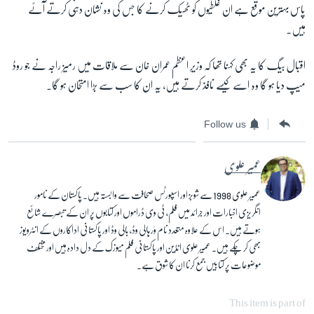
پاس بہترین موقع ہے ان غلطیوں کو ٹھیک کرنے کا جس کی وہ نشان دہی کرتے آئے
ہیں۔
اقبال بیگ کا یہ بھی کہنا تھا کہ وزیرِ اعظم عمران خان سے ملاقات میں رمیز راجہ نے جو روڈ
میپ دیا ہو گا وہ اسے کیسے نافذ کرتے ہیں، یہ ان کا سب سے بڑا امتحان ہو گا۔
Follow us
عمیر علوی
عمیر علوی 1998 سے شوبز اور اسپورٹس صحافت سے وابستہ ہیں۔ پاکستان کے نامور
انگریزی اخبارات اور جرائد میں فلم، ٹی وی ڈراموں اور کتابوں پر ان کے تبصرے شائع
ہوتے ہیں۔ اس کے علاوہ متعدد نام وَر ہالی وڈ، بالی وڈ اور پاکستانی اداکاروں کے انٹرویوز
بھی کر چکے ہیں۔ عمیر علوی انڈین اور پاکستانی فلم میوزک کے دل دادہ ہیں اور مختلف
موضوعات پر کتابیں جمع کرنا ان کا شوق ہے۔
This item is part of