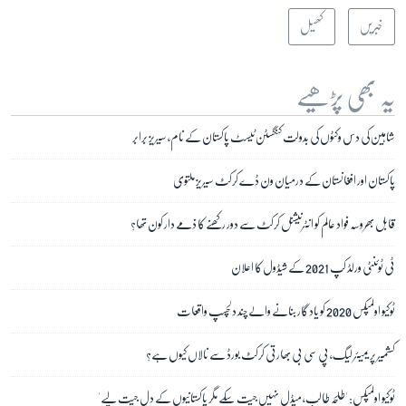
خبریں
کھیل
یہ بھی پڑھیے
شاہین کی دس وکٹوں کی بدولت کنگسٹن ٹیسٹ پاکستان کے نام، سیریز برابر
پاکستان اور افغانستان کے درمیان ون ڈے کرکٹ سیریز ملتوی
قابل بھروسہ فواد عالم کو انٹرنیشنل کرکٹ سے دور رکھنے کا ذمے دار کون تھا؟
ٹی ٹوئنٹی ورلڈ کپ 2021 کے شیڈول کا اعلان
ٹوکیو اولمپکس 2020 کو یاد گار بنانے والے چند دلچسپ واقعات
کشمیر پریمیئر لیگ، پی سی بی بھارتی کرکٹ بورڈ سے نالاں کیوں ہے؟
ٹوکیو اولمپکس: 'طلحہ طالب، میڈل نہیں جیت سکے مگر پاکستانیوں کے دل جیت لیے'