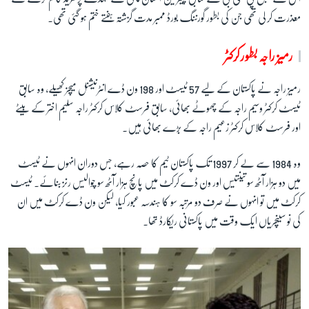
معذرت کر لی تھی جن کی بطور گورننگ بورڈ ممبر مدت گزشتہ ہفتے ختم ہو گئی تھی۔
زبان
رمیز راجہ بطور کرکٹر
رمیز راجہ نے پاکستان کے لیے 57 ٹیسٹ اور 198 ون ڈے انٹرنیشنل میچز کھیلے، وہ سابق
ٹیسٹ کرکٹر وسیم راجہ کے چھوٹے بھائی، سابق فرسٹ کلاس کرکٹر راجہ سلیم اختر کے بیٹے
اور فرسٹ کلاس کرکٹر زعیم راجہ کے بڑے بھائی ہیں۔
وہ 1984 سے لے کر 1997 تک پاکستان ٹیم کا حصہ رہے، جس دوران انہوں نے ٹیسٹ
میں دو ہزار آٹھ سو تینتیس اور ون ڈے کرکٹ میں پانچ ہزار آٹھ سو چوالیس رنز بنائے۔ ٹیسٹ
کرکٹ میں تو انہوں نے صرف دو مرتبہ سو کا ہندسہ عبور کیا، لیکن ون ڈے کرکٹ میں ان
کی نو سینچریاں ایک وقت میں پاکستانی ریکارڈ تھا۔