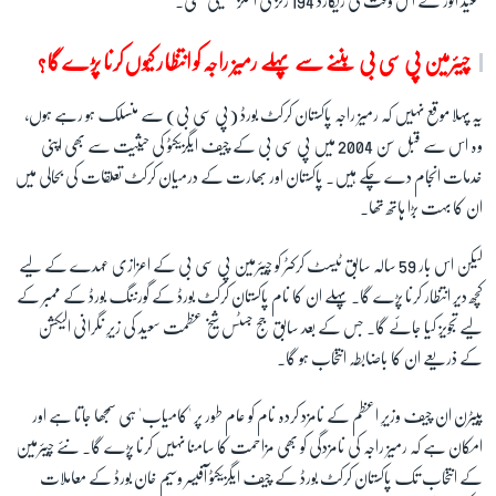
سعید انور نے اس وقت کی ریکارڈ 194 رنز کی اننگز کھیلی تھی۔
چیئرمین پی سی بی بننے سے پہلے رمیز راجہ کو انتظار کیوں کرنا پڑے گا؟
یہ پہلا موقع نہیں کہ رمیز راجہ پاکستان کرکٹ بورڈ (پی سی بی) سے منسلک ہو رہے ہوں،
وہ اس سے قبل سن 2004 میں پی سی بی کے چیف ایگزیکٹو کی حیثیت سے بھی اپنی
خدمات انجام دے چکے ہیں۔ پاکستان اور بھارت کے درمیان کرکٹ تعلقات کی بحالی میں
ان کا بہت بڑا ہاتھ تھا۔
لیکن اس بار 59 سالہ سابق ٹیسٹ کرکٹر کو چیئرمین پی سی بی کے اعزازی عہدے کے لیے
کچھ دیر انتظار کرنا پڑے گا۔ پہلے ان کا نام پاکستان کرکٹ بورڈ کے گورننگ بورڈ کے ممبر کے
لیے تجویز کیا جائے گا۔ جس کے بعد سابق جج جسٹس شیخ عظمت سعید کی زیرِ نگرانی الیکشن
کے ذریعے ان کا باضابطہ انتخاب ہو گا۔
پیٹرن ان چیف وزیرِ اعظم کے نامزد کردہ نام کو عام طور پر 'کامیاب' ہی سمجھا جاتا ہے اور
امکان ہے کہ رمیز راجہ کی نامزدگی کو بھی مزاحمت کا سامنا نہیں کرنا پڑے گا۔ نئے چیئرمین
کے انتخاب تک پاکستان کرکٹ بورڈ کے چیف ایگزیکٹو آفیسر وسیم خان بورڈ کے معاملات