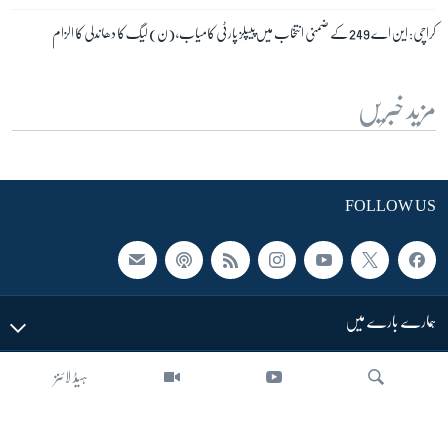
کراچی: این اے 249 کے ضمنی انتخاب میں پیپلز پارٹی کامیاب، (ن) لیگ کا دھاندلی کا الزام
مزید خبریں
FOLLOW US
ہمارے بارے میں
ہیڈ لائنز
LINKS
SECTIONS