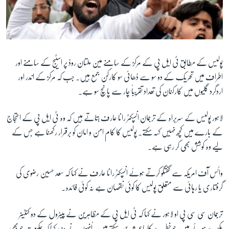
پولیس کے مطابق ٹی ایل پی کے مرکز کے سامنے مین ملتان روڈ پر اسٹیج کے سامنے اور
اطراف میں تحریک کے دو سو سے ڈھائی سو کارکن جمع ہیں۔ جب کہ مرکز کے اندر اور
اردگرد گلیوں میں کارکنان کی تعداد تقریباً چار سے پانچ سو ہے۔
لاہور پولیس کے سربراہ کے ترجمان انسپکٹر رانا عارف بتاتے ہیں کہ وہ ٹی ایل پی کے احتجاج
کے بارے میں کچھ نہیں کہہ سکتے۔ پولیس کا کام امن و امان کو برقرار رکھنا ہے جس کے
لیے وہ کوشش بھی کر رہی ہے۔
وائس آف امریکہ سے گفتگو کرتے ہوئے انسپکٹر رانا عارف نے کہا کہ سعد حسین رضوی کی
گرفتاری یا رہائی سے متعلق پولیس کا کوئی نقصان ہے نہ کوئی فائدہ۔
ترجمان سی سی پی او لاہور نے کہا کہ ٹی ایل پی کے مظاہرین نے پیٹرول کے دو کنٹینر
پکڑے ہوئے ہیں، جو خطرے کا باعث بن سکتے ہیں۔ اُنہوں نے مزید کہا کہ حکومت جو بھی