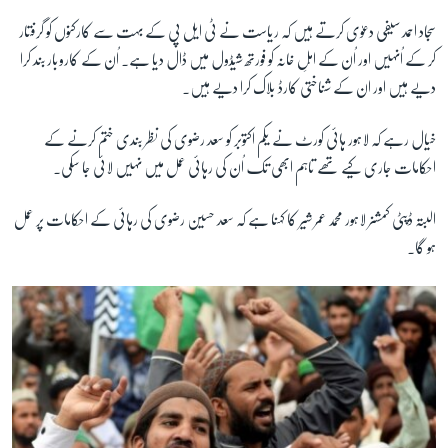
سجاد احمد سیفی دعوٰی کرتے ہیں کہ ریاست نے ٹی ایل پی کے بہت سے کارکنوں کو گرفتار
کر کے اُنہیں اور اُن کے اہلِ خانہ کو فورتھ شیڈول میں ڈال دیا ہے۔ اُن کے کاروبار بند کرا
دیے ہیں اور ان کے شناختی کارڈ بلاک کرا دیے ہیں۔
خیال رہے کہ لاہور ہائی کورٹ نے یکم اکتوبر کو سعد رضوی کی نظر بندی ختم کرنے کے
احکامات جاری کیے تھے تاہم ابھی تک اُن کی رہائی عمل میں نہیں لائی جا سکی۔
البتہ ڈپٹی کمشنر لاہور محمد عمر شیر کا کہنا ہے کہ سعد حسین رضوی کی رہائی کے احکامات پر عمل
ہو گا۔