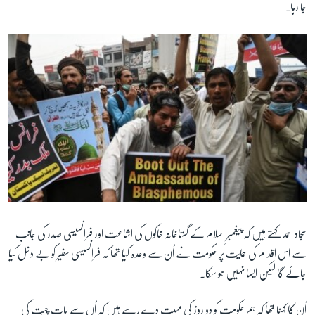
جا رہا۔
سجاد احمد کہتے ہیں کہ پیغمبرِ اسلام کے گستاخانہ خاکوں کی اشاعت اور فرانسیسی صدر کی جانب
سے اس اقدام کی حمایت پر حکومت نے اُن سے وعدہ کیا تھا کہ فرانسیسی سفیر کو بے دخل کیا
جائے گا لیکن ایسا نہیں ہو سکا۔
اُن کا کہنا تھا کہ ہم حکومت کو دو روز کی مہلت دے رہے ہیں کہ اُں سے بات چیت کی