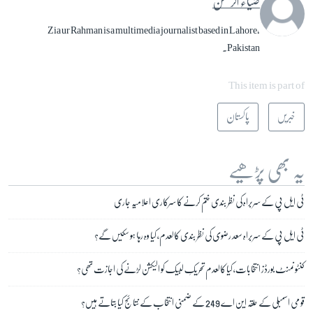
ضیاء الرحمن
Zia ur Rahman is a multimedia journalist based in Lahore,
Pakistan.
This item is part of
خبریں
پاکستان
یہ بھی پڑھیے
ٹی ایل پی کے سربراہ کی نظر بندی ختم کرنے کا سرکاری اعلامیہ جاری
ٹی ایل پی کے سربراہ سعد رضوی کی نظر بندی کالعدم، کیا وہ رہا ہو سکیں گے؟
کنٹونمنٹ بورڈز انتخابات، کیا کالعدم تحریکِ لبیک کو الیکشن لڑنے کی اجازت تھی؟
قومی اسمبلی کے حلقہ این اے 249 کے ضمنی انتخاب کے نتائج کیا بتاتے ہیں؟