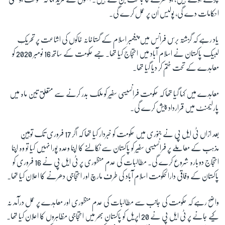
احکامات دے گی، پولیس اُن پر عمل کرے گی۔
یاد رہے کہ گزشتہ برس فرانس میں پیغمبرِ اسلام کے گستاخانہ خاکوں کی اشاعت پر تحریکِ
لبیک پاکستان نے اسلام آباد میں احتجاج کیا تھا۔ جسے حکومت کے ساتھ 16 نومبر 2020 کو
معاہدے کے تحت ختم کر دیا گیا تھا۔
معاہدے میں کہا گیا تھا کہ حکومت فرانسیسی سفیر کو ملک بدر کرنے سے متعلق تین ماہ میں
پارلیمنٹ میں قرارداد پیش کرے گی۔
بعد ازاں ٹی ایل پی نے جنوری میں حکومت کو خبردار کیا تھا کہ اگر 17 فروری تک توہینِ
مذہب کے معاملے پر فرانسیسی سفیر کو پاکستان سے نکالنے کا اپنا وعدہ پورا نہیں کیا تو وہ اپنا
احتجاج دوبارہ شروع کرے گی۔ مطالبات کی عدم منظوری پر ٹی ایل پی نے 16 فروری کو
پاکستان کے وفاقی دارالحکومت اسلام آباد کی طرف مارچ اور احتجاجی دھرنے کا اعلان کیا تھا۔
واضح رہے کہ حکومت کی جانب سے مطالبات کی عدم منظوری اور معاہدے پر عمل درآمد نہ
کیے جانے پر ٹی ایل پی نے 20 اپریل کو پاکستان بھر میں احتجاجی مظاہروں کا اعلان کیا تھا۔