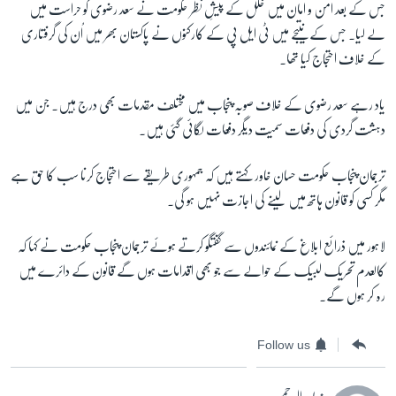
جس کے بعد امن و امان میں خلل کے پیشِ نظر حکومت نے سعد رضوی کو حراست میں
لے لیا۔ جس کے نتیجے میں ٹی ایل پی کے کارکنوں نے پاکستان بھر میں اُن کی گرفتاری
کے خلاف احتجاج کیا تھا۔
یاد رہے سعد رضوی کے خلاف صوبہ پنجاب میں مختلف مقدمات بھی درج ہیں۔ جن میں
دہشت گردی کی دفعات سمیت دیگر دفعات لگائی گئی ہیں۔
ترجمان پنجاب حکومت حسان خاور کہتے ہیں کہ جمہوری طریقے سے احتجاج کرنا سب کا حق ہے
مگر کسی کو قانون ہاتھ میں لینے کی اجازت نہیں ہو گی۔
لاہور میں ذرائع ابلاغ کے نمائندوں سے گفتگو کرتے ہوئے ترجمان پنجاب حکومت نے کہا کہ
کالعدم تحریک لبیک کے حوالے سے جو بھی اقدامات ہوں گے قانون کے دائرے میں
رہ کر ہوں گے۔
Follow us