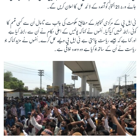
جائے ورنہ 21 اکتوبر کو آئندہ کے لائحہ عمل کا اعلان کریں گے۔
ٹی ایل پی کے مرکزی کنونیئر کے مطابق حکومت کی جانب سے تاحال اُن سے کسی قسم کا
کوئی رابطہ نہیں کیا گیا۔ اُنہوں نے کہا کہ پولیس کے اعلٰی حکام نے اُن سے رابطہ کیا ہے
اور کہا ہے کہ جیسے ریاست چاہتی ہے ٹی ایل پی ویسے عمل کرے۔ اُنہوں نے مزید کہا کہ جو
ریاست نے اُن کے ساتھ جو کیا ہے وہ وعدہ خلافی ہے۔