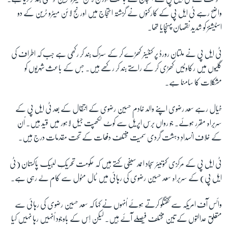
واضح رہے ٹی ایل پی کے کارکنوں نے گزشتہ احتجاج میں اورنج لائن میٹرو ٹرین کے دو
اسٹیشنز کو شدید نقصان پہنچایا تھا۔
زبان
ٹی ایل پی نے ملتان رورڈ پر کنٹینر کھڑے کر کے سڑک بند کر رکھی ہے جب کہ اطراف کی
گلیوں میں رکاوٹیں کھڑی کر کے راستے بند کر رکھے ہیں۔ جس کے باعث شہریوں کو
مشکلات کا سامنا ہے۔
خیال رہے سعد رضوی اپنے والد خادم حسین رضوی کے انتقال کے بعد ٹی ایل پی کے
سربراہ مقرر ہوئے۔ جو رواں برس اپریل سے کوٹ لکھپت جیل لاہور میں قید ہیں۔ اُن
کے خلاف انسدادِ دہشت گردی سمیت مختلف دفعات کے تحت مقدمات درج ہیں۔
ٹی ایل پی کے مرکزی کنونیئر سجاد احمد سیفی کہتے ہیں کہ حکومت تحریکِ لبیک پاکستان (ٹی
ایل پی) کے سربراہ سعد حسین رضوی کی رہائی میں ٹال مٹول سے کام لے رہی ہے۔
وائس آف امریکہ سے گفتگو کرتے ہوئے اُنہوں نے کہا کہ سعد حسین رضوی کی رہائی سے
متعلق عدالتوں کے تین مختلف فیصلے آئے ہیں۔ لیکن اِس کے باوجود اُنہیں رہا نہیں کیا