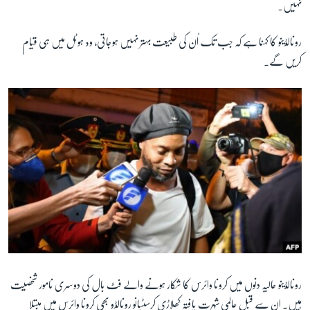
نہیں۔
رونالڈینو کا کہنا ہے کہ جب تک اُن کی طبیعت بہتر نہیں ہوجاتی، وہ ہوٹل میں ہی قیام
زبان
کریں گے۔
رونالڈینو حالیہ دنوں میں کرونا وائرس کا شکار ہونے والے فٹ بال کی دوسری نامور شخصیت
ہیں۔
ان سے قبل عالمی شہرت یافتہ کھلاڑی کرسٹیانو رونالڈو بھی کرونا وائرس میں مبتلا