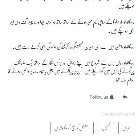
ہوچکے ہیں۔
رونالڈینو
بارسلونا کے سابق ٹیم ممبر ہونے کے ساتھ ساتھ دو مرتبہ فیفا ورلڈ پلیئر آف دی ایئر
بھی رہ چکے ہیں۔
رونالڈینو ماضی میں اے سی میلان، فلیمینگو اور گریمیو کی نمائندگی بھی کرتے رہے ہیں۔
رونالڈینو
رواں برس کے شروع میں اپنے بھائی اور بزنس منیجر کے ساتھ ایک ماہ تک
پیراگوئے کی جیل میں گزار چکے ہیں۔ اُن پر پیراگوئے میں جعلی پاسپورٹ پر داخل ہونے کا
الزام عائد تھا۔
Follow us
This item is part of
خبریں
کھیل
اسپیشل کوریج: کرونا وائرس