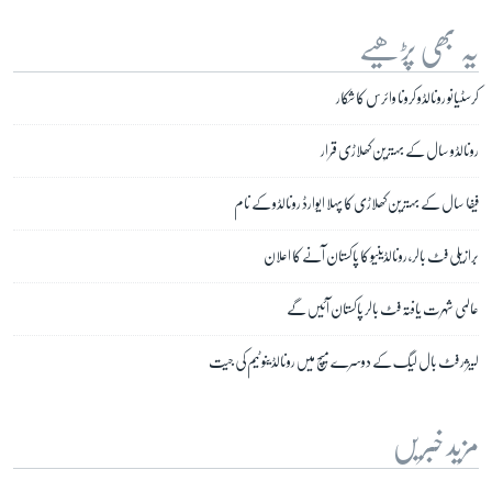
یہ بھی پڑھیے
کرسٹیانو رونالڈو کرونا وائرس کا شکار
رونالڈو سال کے بہترین کھلاڑی قرار
فیفا سال کے بہترین کھلاڑی کا پہلا ایوارڈ رونالڈو کے نام
برازیلی فٹ بالر، رونالڈینیو کا پاکستان آنے کا اعلان
عالمی شہرت یافتہ فٹ بالر پاکستان آئیں گے
لیژر فٹ بال لیگ کے دوسرے میچ میں رونالڈینو ٹیم کی جیت
مزید خبریں