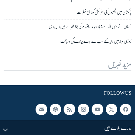
پاکستان میں مچھلیوں کی افزائش کو لاحق خطرات
انسان نے دس لاکھ سے زیادہ جاندار اقسام کی بقا خطرے میں ڈال دی
نیوزی لینڈ میں دنیا کے سب سے بڑے پرندے کی دریافت
مزید خبریں
FOLLOW US
ہمارے بارے میں