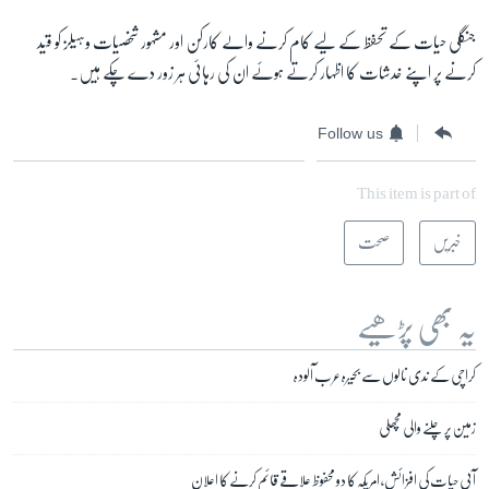
جنگلی حیات کے تحفظ کے لیے کام کرنے والے کارکن اور مشہور شخصیات وہیلز کو قید
کرنے پر اپنے خدشات کا اظہار کرتے ہوئے ان کی رہائی ہر زور دے چکے ہیں۔
Follow us
This item is part of
خبریں
صحت
یہ بھی پڑھیے
کراچی کے ندی نالوں سے بحیرہ عرب آلودہ
زمین پر چلنے والی مچھلی
آبی حیات کی افزائش، امریکہ کا دو محفوظ علاقے قائم کرنے کا اعلان