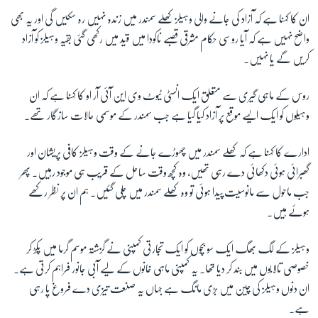
ان کا کہنا ہے کہ آزاد کی جانے والی وہیلز کھلے سمندر میں زندہ نہیں رہ سکیں گی اور یہ بھی
واضح نہیں ہے کہ آیا روسی حکام مشرقی قصبے ناکودا میں قید میں رکھی گئی بقیہ وہیلز کو آزاد
زبان
کریں گے یا نہیں۔
روس کے ماہی گیری سے متعلق ایک انسٹی ٹیوٹ وی این آئی آر او کا کہنا ہے کہ ان
وہیلوں کو ایک ایسے موقع پر آزاد کیا گیا ہے جب سمندر کے موسمی حالات سازگار تھے۔
ادارے کا کہنا ہے کہ کھلے سمندر میں چھوڑے جانے کے وقت وہیلز کافی پریشان اور
گھبرائی ہوئی دکھائی دے رہی تھیں، وہ کچھ وقت ساحل کے قریب ہی موجود رہیں۔ پھر
جب ماحول سے مانوسیت پیدا ہوئی تو وہ کھلے سمندر میں چلی گئیں۔ ہم ان پر نظر رکھے
ہوئے ہیں۔
وہیلز کے لگ بھگ ایک سو بچوں کو ایک تجارتی کمپنی نے گزشتہ موسم گرما میں پکڑ کر
خصوصی تالابوں میں بند کر دیا تھا۔ یہ کمپنی ماہی خانوں کے لیے آبی جانور فراہم کرتی ہے۔
ان دنوں وہیلز کی چین میں بڑی مانگ ہے جہاں یہ صنعت تیزی دے فروغ پا رہی
ہے۔