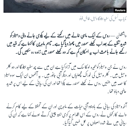
آرٹ
آزادیٔ صحافت
نایاب نسل کی سفید بیلوگا وہیل، فائل فوٹو
سائنس و ٹیکنالوجی
واشنگٹن —
روس کے ایک ماہی خانے میں رکھنے کے لیے پکڑی جانے والی وہیلز کو
صحت
شدید تنقید کے بعد اب کھلے سمندر میں چھوڑ دیا گیا ہے۔ تاہم ماہرین کا کہنا ہے کہ قید میں
دلچسپ و عجیب
رکھے جانے باعث اب یہ امکان کم ہے کہ وہ کھلے سمندر میں زندہ رہ سکیں گی۔
ویڈیوز
روس نے جن وہیلز کو بحیرہ اوکاسک میں آزاد کیا ہے ان میں سے چھ سفید بیلوگا اور دو کلر
آڈیو
وہیل ہیں۔ کلر وہیل کی خوراک مچھلیاں اور دیگر آبی جانور ہیں۔ یہ آٹھوں ان ایک سو وہیلز
اسپیشل کوریج
کا حصہ ہیں جنہیں روس نے کھلے سمندر سے پکڑا تھا اور ان کی رہائی کے لیے اس پر شدید
اداریہ
عالمی دباؤ تھا۔
Learning English
آٹھ وہیلز کی رہائی کے باوجود آبی حیات کے ماہرین اور ان کے تحفظ کے لیے کام کرنے
والے کارکنوں نے روس کے اس اقدام پر کڑی نکتہ چینی کرتے ہوئے کہا ہے کہ ان کی
FOLLOW US
رہائی میں طے شدہ اصولوں پر عمل نہیں کیا گیا۔